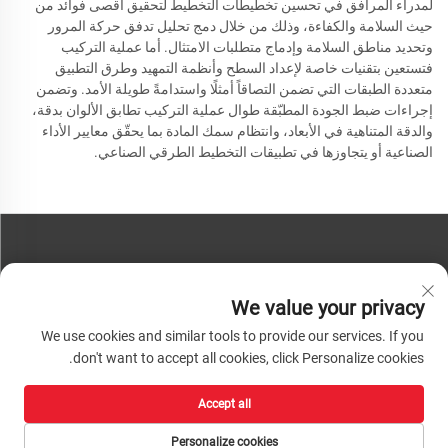
لمدراء المرافق في تحسين تخطيطات التخطيط لتحقيق أقصى فوائد من
حيث السلامة والكفاءة، وذلك من خلال دمج تحليل تدفق حركة المرور
وتحديد مناطق السلامة وإدماج متطلبات الامتثال. أما عملية التركيب
فتستعين بتقنيات خاصة لإعداد السطح وأنظمة التمهيد وطرق التطبيق
متعددة الطبقات التي تضمن التصاقاً أمثلًا واستدامةً طويلة الأمد. وتضمن
إجراءات ضبط الجودة المطبّقة طوال عملية التركيب تطابق الألوان بدقة،
والدقة المتناهية في الأبعاد، وانتظام سمك المادة بما يحقّق معايير الأداء
الصناعية أو يتجاوزها في تطبيقات التخطيط الطرقي الصناعي.
تواصل معنا
We value your privacy
هاتف:
+86-13793890209
We use cookies and similar tools to provide our services. If you
هاتف:
+86-13793890209
don't want to accept all cookies, click Personalize cookies.
بريد:
[email protected]
Accept all
حقوق الطبع والنشر © ٢٠٢٦ شركة شاندونغ هواشينغ لتكنولوجيا المواد عالية التقنية
المحدودة. جميع الحقوق محفوظة. |
سياسة الخصوصية
Personalize cookies