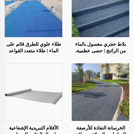
بلاط حجري مغسول بالماء
طلاء علوي للطرق قائم على
من الراتنج | حصى عظمية،
الماء | طلاء متعدد القواعد
أحجار كريستالية، سجادة
لتغيير اللون للأسطح الداخلية
حجرية للتطبيقات التجارية
والخارجية
والسكنية
الخرسانة النفاذة للأرصفة
الأفلام التبريدية الإشعاعية