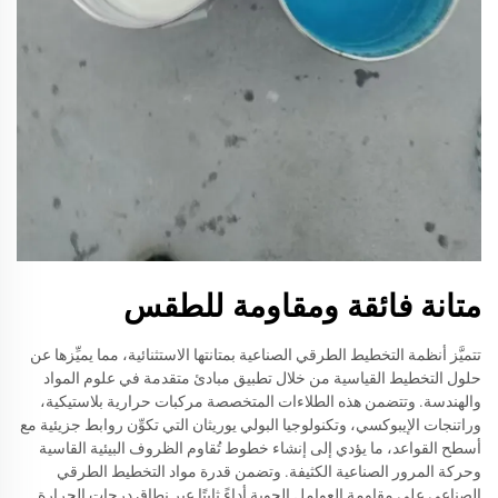
متانة فائقة ومقاومة للطقس
تتميَّز أنظمة التخطيط الطرقي الصناعية بمتانتها الاستثنائية، مما يميِّزها عن
حلول التخطيط القياسية من خلال تطبيق مبادئ متقدمة في علوم المواد
والهندسة. وتتضمن هذه الطلاءات المتخصصة مركبات حرارية بلاستيكية،
وراتنجات الإيبوكسي، وتكنولوجيا البولي يوريثان التي تكوِّن روابط جزيئية مع
أسطح القواعد، ما يؤدي إلى إنشاء خطوط تُقاوم الظروف البيئية القاسية
وحركة المرور الصناعية الكثيفة. وتضمن قدرة مواد التخطيط الطرقي
الصناعي على مقاومة العوامل الجوية أداءً ثابتًا عبر نطاق درجات الحرارة