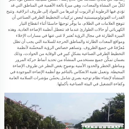
لكلٍّ من المشاة والمعدات، وهي ميزةٌ بالغة الأهمية في المناطق التي قد
تؤدي فيها الرطوبة أو الزيوت أو غيرها من المواد إلى ظروف انزلاقية. وتتيح
القدرات الفوتولومينسنتية لبعض تركيبات التخطيط الطرقي الصناعي أن
تتوهج العلامات في الظلام، ما يوفِّر توجيهًا حاسمًا أثناء انقطاع التيار
الكهربائي أو حالات الطوارئ عندما قد تتعطل أنظمة الإضاءة العادية. وهذه
الميزة الطارئة في مجال الرؤية تُعتبر لا غنى عنها في مسارات الإخلاء
ومواقع المعدات الطارئة والمناطق الحرجة للسلامة التي يجب أن تظل
مُعرَّفةً في جميع الظروف. وتساهم خصائص الرؤية المحسَّنة لأنظمة
التخطيط الطرقي الصناعية بشكلٍ كبيرٍ في الوقاية من الحوادث، وذلك
بضمان تمكُّن جميع مستخدمي المنشأة من تحديد أنماط حركة المرور
ومناطق الخطر والحدود الأمنية بوضوحٍ بغض النظر عن ظروف الإضاءة
المحيطة. وتعمل تقنية الانعكاس بالتناغم مع أنظمة الإضاءة الموجودة في
المنشأة لإنشاء نظام توجيه بصري شامل يحسِّن مؤشرات السلامة العامة
وكفاءة التشغيل في البيئة الصناعية بأكملها.