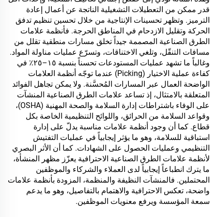
قدر ممكن من التعطيلات التشغيلية الناتجة عن أعمال إعادة
الترميز. وتظهر تحسينات الإنتاجية من خلال تحسين تنظيم تدفق
الحركة وتقليل الازدحام في المناطق الحرجة. فأنظمة علامات
الطرق الصناعية المصممة جيداً تخلق مسارات منطقية تقلل من
مسافات التنقّل، وتلغي الاختناقات، وتسرّع عمليات مناولة المواد.
وغالباً ما تشهد عمليات المستودعات تحسناً بنسبة ١٥–٢٥٪ في
كفاءة عملية الاختيار (Picking) عندما توجّه أنظمة العلامات
الواضحة العمال عبر المسارات المُحسَّنة. ولا يمكن تجاهل الفوائد
المتعلقة بالامتثال، إذ تساعد علامات الطرق الصناعية المنشآت
على الوفاء باشتراطات إدارة السلامة والصحة المهنية (OSHA)،
وقواعد السلامة من الحرائق، واللوائح التنظيمية الخاصة بكل
قطاع. كما أن وجود أنظمة علامات مناسبة يدلّ على إدارة
استباقية للسلامة، وهو ما يؤثر إيجابياً في عمليات التفتيش
التنظيمي وعمليات الحصول على الشهادات. كما أن الأثر البصري
لأنظمة علامات الطرق الصناعية الاحترافية يعزّز مظهر المنشأة،
ما يترك انطباعاً إيجابياً لدى العملاء والشركاء والموظفين
المحتملين. فالمنشآت النظيفة والمنظمة، المزودة بأنظمة علامات
واضحة، تعكس الاحترافية والاهتمام بالتفاصيل، وهو ما يدعم
سمعة المؤسسة ويرفع معنويات الموظفين.