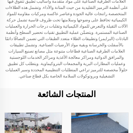
العلامات الطرقية الصناعية على مواد متقدمة وأساليب تطبيق تتفوق فيها
على أنظمة الترميز التقليدية من حيث المتانة والأداء. وتشمل هذه الطلاءات
المتخصصة راتنجات عالية الجودة وعناصر عاكسة ومركبات مقاومة للمواد
الكيميائية تحافظ على وضوحها وسلامتها تحت ظروف قاسية تشمل حركة
الآلات الثقيلة والتعرض للمواد الكيميائية وتقلبات درجات الحرارة والعمليات
الصناعية المستمرة. ويتضمَّن عملية التطبيق تقنيات تحضير السطح وأنظمة
البادئات (البرايمر) وتطبيقات الطلاء متعدد الطبقات التي تضمن التصاقًا دائمًا
بالأسفلت والخرسانة وبقية مواد الأرضيات الصناعية. وتشمل تطبيقات
العلامات الطرقية الصناعية قطاعات متنوعة مثل مصانع تصنيع السيارات
والمرافق الدوائية ومراكز معالجة الأغذية ومراكز الخدمات اللوجستية
وعمليات المطارات البرية والمجمعات البتروكيماوية. ويتطلب كل تطبيق
حلولاً مخصصة للترميز تراعي المتطلبات التنظيمية المحددة وسير العمليات
التشغيلية وبروتوكولات السلامة الخاصة بكل قطاع صناعي.
المنتجات الشائعة