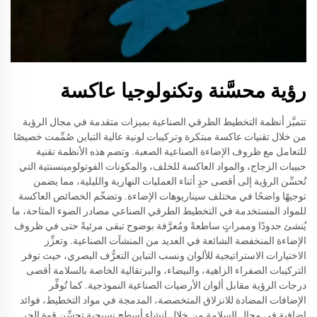
رؤية محسَّنة وتكنولوجيا عاكسة
تتميَّز أنظمة التخطيط الطرقي الصناعية بميزات متقدمة في مجال الرؤية
من خلال تقنيات عاكسة مبتكرة وتركيبات لونية عالية التباين صُمِّمت خصيصًا
للتعامل مع ظروف الإضاءة الصناعية الصعبة. وتضم هذه الأنظمة تقنية
حبيبات الزجاج، والمواد العاكسة للخلف، والمكونات الفوتولومينسنتية التي
تُحسِّن الرؤية إلى أقصى حدٍ أثناء العمليات النهارية والليلية، مما يضمن
توجيهًا واضحًا في مختلف سيناريوهات الإضاءة. وتضخّم الخصائص العاكسة
للمواد المستخدمة في التخطيط الطرقي الصناعي مصادر الضوء المتاحة، ما
يُنشئ حدودًا وممراتٍ ساطعةً ومُعرَّفة بوضوح تبقى مرئيةً حتى في ظروف
الإضاءة المنخفضة الشائعة في العديد من المنشآت الصناعية. وتعزِّز
الاختيارات الاستراتيجية للألوان ونسب التباين التعرُّف البصري، حيث توفر
التركيبات الصفراء الزاهية، والبيضاء، والبرتقالية الخاصة بالسلامة أقصى
درجات الرؤية مقابل ألوان الأرضيات الصناعية النموذجية. كما تُوفِّر
الإضافات المضادة للانزلاق المتخصصة، المدمجة في مواد التخطيط، فوائد
إضافية في مجال السلامة من خلال إنشاء أسطح نسيجية تحسِّن قوة الجر