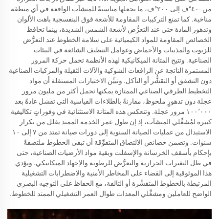
من -٤٠°ف إلى ٢٠٠°ف، ما يجعلها مناسبةً للمنشآت الواقعة في أي منطقة
مناخية. كما تمنع التركيبات المقاومة للأشعة فوق البنفسجية باهت الألوان
وتدهور المادة حتى عند التعرُّض لأشعة الشمس الشديدة، بينما تحافظ
الخصائص المقاومة للمواد الكيميائية على سلامة الخطوط عند التعرُّض
للزيوت والمذيبات والأحماض وعوامل التنظيف الشائعة في البيئات
الصناعية. وتتيح المتانة الميكانيكية لهذه الأنظمة تحمل حركة المرور
المستمرة الناتجة عن الرافعات الشوكية والآلات الثقيلة والمركبات الصناعية
دون التشقق أو التقشُّر أو التآكل. وتبيِّن الاختبارات المستقلة أن مواد
التخطيط الطرقي الصناعي الممتازة يمكنها تحمل أكثر من مليون مرور
عجلة دون تدهورٍ ملحوظ، مقارنةً بالطلاءات القياسية التي تفشل عادةً بعد
١٠٠٬٠٠٠ مرور عجلة. وتنعكس هذه المتانة الاستثنائية في وفوراتٍ تكاليفية
كبيرة لمُشغِّلي المنشآت، إذ إن طول عمر الخدمة الممتد يقلل من تكرار
الاستبدال من عمليات الصيانة السنوية إلى دورات صيانة تمتد من ٧ إلى ١٠
سنوات. وتضمن خصائص الالتصاق المتفوِّقة أن تبقى الخطوط ملتصقةً
بإحكام بأسقف الخرسانة والإسفلت وبقية مواد الأرضيات الصناعية، حتى
في ظل التغيرات الحرارية والتعرُّض للرطوبة والإجهاد الميكانيكي. ويؤدي
هذا الموثوقية إلى القضاء على المخاطر الأمنية والاضطرابات التشغيلية
المرتبطة بالخطوط المتقشِّرة أو التالفة، مع الحفاظ على التوجيه البصري
الواضح للعاملين ومشغِّلي المعدات طوال العمر التشغيلي الممتد للخطوط.