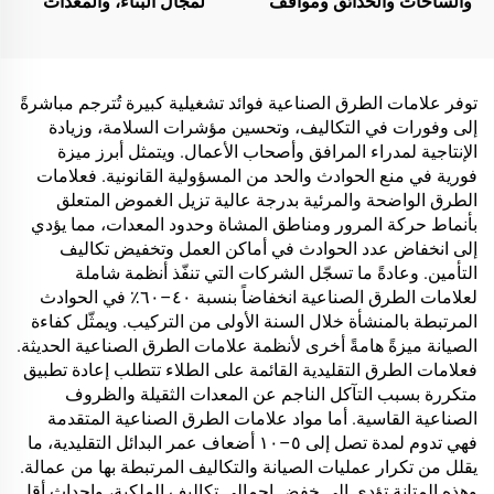
والساحات والحدائق ومواقف
لمجال البناء، والمعدات
السيارات وغيرها من
الكهربائية، والمستودعات
المناطق، وهي منتج أساسي
الصناعية والمتخصصة،
لبناء المدن الإسفنجية
وخزانات النفط، ومخازن
الحبوب، ووسائل النقل
توفر علامات الطرق الصناعية فوائد تشغيلية كبيرة تُترجم مباشرةً
والمرافق الخارجية،
إلى وفورات في التكاليف، وتحسين مؤشرات السلامة، وزيادة
والتطبيقات الناشئة في أنماط
الإنتاجية لمدراء المرافق وأصحاب الأعمال. ويتمثل أبرز ميزة
الحياة
فورية في منع الحوادث والحد من المسؤولية القانونية. فعلامات
الطرق الواضحة والمرئية بدرجة عالية تزيل الغموض المتعلق
بأنماط حركة المرور ومناطق المشاة وحدود المعدات، مما يؤدي
إلى انخفاض عدد الحوادث في أماكن العمل وتخفيض تكاليف
التأمين. وعادةً ما تسجّل الشركات التي تنفّذ أنظمة شاملة
لعلامات الطرق الصناعية انخفاضاً بنسبة ٤٠–٦٠٪ في الحوادث
المرتبطة بالمنشأة خلال السنة الأولى من التركيب. ويمثّل كفاءة
الصيانة ميزةً هامةً أخرى لأنظمة علامات الطرق الصناعية الحديثة.
فعلامات الطرق التقليدية القائمة على الطلاء تتطلب إعادة تطبيق
متكررة بسبب التآكل الناجم عن المعدات الثقيلة والظروف
الصناعية القاسية. أما مواد علامات الطرق الصناعية المتقدمة
فهي تدوم لمدة تصل إلى ٥–١٠ أضعاف عمر البدائل التقليدية، ما
يقلل من تكرار عمليات الصيانة والتكاليف المرتبطة بها من عمالة.
وهذه المتانة تؤدي إلى خفض إجمالي تكاليف الملكية، وإحداث أقل