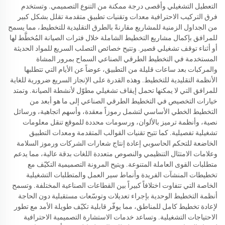
التعطيل التشغيلي وأقصى درجة ممكنة من التنوع التصميمي. وتستخدم
فرق التركيب الاحترافية معدات وتقنيات تطبيق متقدمة تقلل بشكل كبير
من الجداول الزمنية للمشاريع مقارنةً بالطرق التقليدية للتخطيط، مما يسمح
للمرافق بإكمال مشاريع التخطيط الشاملة خلال فترات الصيانة المُخطَّط لها
أو أثناء توقف تشغيلي قصير. وتتيح خصائص التصلب السريع للمواد الحديثة
المستخدمة في التخطيط الطرقي الصناعي السماح بمرور المشاة
والمركبات بعد ساعات قليلة من التطبيق، عوضاً عن الأيام التي تتطلبها
الأنظمة التقليدية للتخطيط. وهذه القدرة على الإنجاز السريع ضرورية للغاية
للمرافق التي لا يمكنها تحمل إيقاف تشغيلي مطوّل لأنشطة الصيانة. وتمتد
خيارات التخصيص في التخطيط الطرقي الصناعي إلى ما هو أبعد من
التخطيط الخطي الأساسي لتشمل رموزاً معقدة، وأسهم اتجاهية، ورسائل
نصية، وأنظمة ترميز بالألوان، ورسومات محددة للموقع تنقل معلومات
تشغيلية تفصيلية. كما تتيح تقنيات القوالب المتقدمة ومعدات التطبيق
الخاضعة للتحكم الحاسوبي إعادة إنتاج شعارات الشركات ورموز السلامة
وعلامات الامتثال التنظيمي والنصوص متعددة اللغات بدقة عالية، مما يدعم
متطلبات القوى العاملة المتنوعة. ويتيح المرونة التصميمية التكيّف مع
تخطيطات المنشآت الفريدة وأنماط سير العمل والمتطلبات التشغيلية
الخاصة التي تتفاوت اختلافاً كبيراً بين القطاعات الصناعية المختلفة. وتسمح
أنظمة التخطيط الوحدية بإجراء تعديلات وتوسّعات مستقبلية دون الحاجة
لإعادة تخطيط كامل للمناطق، مما يوفّر قابلية تكيّف طويلة الأمد مع تطور
الاحتياجات التشغيلية. وتساعد خدمات الاستشارة التصميمية الاحترافية