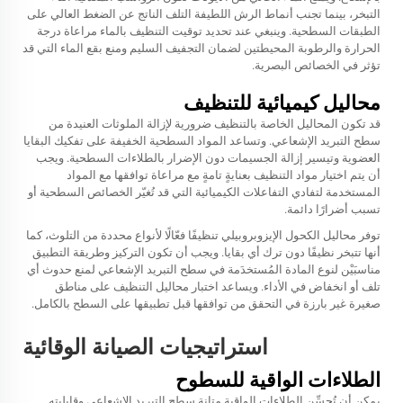
التبخر، بينما تجنب أنماط الرش اللطيفة التلف الناتج عن الضغط العالي على
الطبقات السطحية. وينبغي عند تحديد توقيت التنظيف بالماء مراعاة درجة
الحرارة والرطوبة المحيطتين لضمان التجفيف السليم ومنع بقع الماء التي قد
تؤثر في الخصائص البصرية.
محاليل كيميائية للتنظيف
قد تكون المحاليل الخاصة بالتنظيف ضرورية لإزالة الملوثات العنيدة من
سطح التبريد الإشعاعي. وتساعد المواد السطحية الخفيفة على تفكيك البقايا
العضوية وتيسير إزالة الجسيمات دون الإضرار بالطلاءات السطحية. ويجب
أن يتم اختيار مواد التنظيف بعنايةٍ تامةٍ مع مراعاة توافقها مع المواد
المستخدمة لتفادي التفاعلات الكيميائية التي قد تُغيّر الخصائص السطحية أو
تسبب أضرارًا دائمة.
توفر محاليل الكحول الإيزوبروبيلي تنظيفًا فعّالًا لأنواع محددة من التلوث، كما
أنها تتبخر نظيفًا دون ترك أي بقايا. ويجب أن تكون التركيز وطريقة التطبيق
مناسبَيْن لنوع المادة المُستخدَمة في
سطح التبريد الإشعاعي
لمنع حدوث أي
تلف أو انخفاض في الأداء. ويساعد اختبار محاليل التنظيف على مناطق
صغيرة غير بارزة في التحقق من توافقها قبل تطبيقها على السطح بالكامل.
استراتيجيات الصيانة الوقائية
الطلاءات الواقية للسطوح
يمكن أن تُحسِّن الطلاءات الواقية متانة سطح التبريد الإشعاعي وقابليته