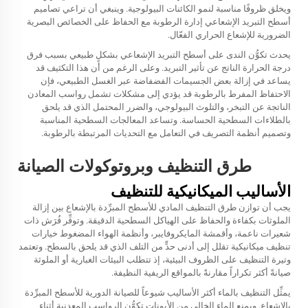
ويخلق ظروفًا مناسبة لنمو الكائنات البيولوجية. وينبغي أن تراعي تصاميم
أسطح التبريد الإشعاعي إدارة الرطوبة مع الحفاظ على الخصائص البصرية
الضرورية للإشعاع الحراري الفعّال.
يحدث تكوُّن الندى على أسطح التبريد الإشعاعي بشكلٍ طبيعي بسبب فرق
درجة الحرارة الناتج عن تأثير التبريد. وعلى الرغم من أن هذا التكثيف قد
يساعد في إزالة بعض الجسيمات الفضفاضة عبر الغسل الطبيعي، فإن
الاحتفاظ المفرط بالرطوبة قد يؤدي إلى مشكلات تشمل رواسب المعادن
الناتجة عن التبخر، والتلوث البيولوجي، والضرر المحتمل الذي قد يلحق
بالطلاءات السطحية الحساسة. وتساعد المعالجات السطحية المناسبة
وتصميم أنظمة التصريف في التعامل مع التحديات المرتبطة بالرطوبة.
طرق التنظيف وبروتوكولات الصيانة
الأساليب الميكانيكية للتنظيف
يجب أن توازن طرق التنظيف المادي للأسطح المبرِّدة بالإشعاع بين إزالة
الملوثات بكفاءة والحفاظ على الهياكل السطحية الدقيقة. وتوفِّر فُرَش ذات
شعيرات ناعمة، وأقمشة المايكروفايبر، وأنظمة الهواء المضغوط خيارات
تنظيف ميكانيكية تقلل إلى أدنى حدٍّ من التلف الذي قد يلحق بالسطح. وتعتمد
وتيرة التنظيف على الظروف البيئية، إذ تتطلب البيئات الغبارية أو الملوثة
صيانةً أكثر تكراراً مقارنةً بالمواقع الريفية النظيفة.
يمثِّل التنظيف بالماء أكثر الأساليب شيوعاً للصيانة الدورية للأسطح المبرِّدة
بالإشعاع. ويمنع الماء الخالي من الأيونات تكوُّن الرواسب المعدنية أثناء