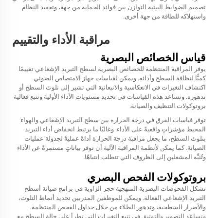
تصميم الضوابط البيئية التوازن بين فوائد الحماية من جهة، وتعقيد النظام
واستهلاكه للطاقة من جهة أخرى.
مراقبة الأداء والتقييم
قياس الخصائص البصرية
يوفر المراقبة المنتظمة للخصائص البصرية لسطح التبريد الإشعاعي تقييمًا
كميًّا لنظافة السطح وأدائه. ويمكن لقياسات جهاز الامتصاص الضوئي
اكتشاف التغيرات في الانعكاسية والانبعاثية التي تشير إلى تلوث السطح أو
تدهوره. وتساعد هذه القياسات في تحديد مستويات الأداء الأولية وتتبع فعالية
بروتوكولات التنظيف والصيانة.
توفر قياسات الفرق في درجة الحرارة بين سطح التبريد الإشعاعي والهواء
المحيط مؤشراتٍ واقعيةً على الأداء. وغالبًا ما يرتبط انخفاض أداء التبريد
بتلوث السطح، ما يجعل مراقبة درجة الحرارة أداةً عمليةً لجدولة عمليات
الصيانة. كما يمكن لأنظمة المراقبة الآلية أن توفر بياناتٍ مستمرةً عن الأداء
وتُنبِّه المشغلين إلى الظروف التي تتطلب انتباهًا.
بروتوكولات الفحص البصري
تشكل الفحوصات البصرية المنهجية حجر الزاوية في برامج صيانة أسطح
التبريد الإشعاعي الفعالة. ويمكن للموظفين المدربين تحديد أنماط التلوث،
والأضرار السطحية، وتدهور الطلاء من خلال جداول الفحص المنتظمة.
وتساعد التصوير والتوثيق في تتبع التغيرات التي تطرأ على حالة السطح مع