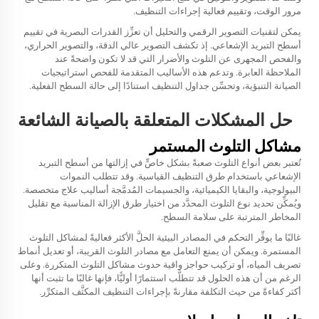
مرور الوقت، وتقييم فعالية إجراءات التنظيف.
يمكن لتقنيات التصوير الرقمي والتحليل أن تعزِّز القدرات البصرية في تقييم
أسطح التبريد الإشعاعي. إذ تكشف التصوير عالي الدقة، والتصوير الحراري،
والفحص المجهرى عن التلوث والأضرار التي قد لا تكون واضحةً عند
الملاحظة العابرة. وتدعم هذه الأساليب المتقدمة للفحص استراتيجيات
الصيانة التنبؤية، وتحسِّن جداول التنظيف استنادًا إلى حالة السطح الفعلية.
حل المشكلات المتعلقة بالصيانة الشائعة
مشاكل التلوث المستمر
تُعتبر بعض أنواع التلوث صعبةً بشكل خاصٍّ في إزالتها من أسطح التبريد
الإشعاعي باستخدام طرق التنظيف القياسية. وقد تتطلب النموات
البيولوجية، والبقايا الكيميائية، والجسيمات المُدمَّجة أساليب علاج متخصصة.
ويُمكِّن تحديد نوع التلوث المحدَّد من اختيار طرق الإزالة المناسبة مع تقليل
المخاطر المترتبة على سلامة السطح.
غالبًا ما يوفِّر التحكم في المصادر البيئية الحلَّ الأكثر فعاليةً لمشاكل التلوث
المستمرة. ويمكن أن يمنع التعامل مع مصادر التلوث القريبة، أو تعديل أنماط
تصريف المياه، أو تركيب حواجز واقية حدوث مشاكل التلوث المتكررة. وعلى
الرغم من أن هذه الحلول قد تتطلَّب استثمارًا أوليًّا، فإنها غالبًا ما تثبت أنها
أكثر كفاءةً من حيث التكلفة مقارنةً بإجراءات التنظيف المكثَّف المتكرِّر.