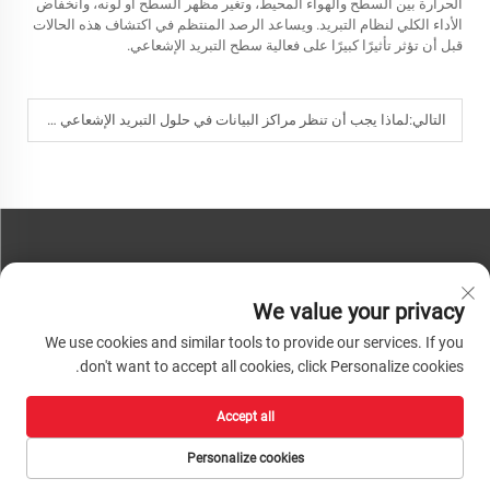
الحرارة بين السطح والهواء المحيط، وتغير مظهر السطح أو لونه، وانخفاض
الأداء الكلي لنظام التبريد. ويساعد الرصد المنتظم في اكتشاف هذه الحالات
قبل أن تؤثر تأثيرًا كبيرًا على فعالية سطح التبريد الإشعاعي.
التالي:
لماذا يجب أن تنظر مراكز البيانات في حلول التبريد الإشعاعي لتحسين كفاءة استهلاك الطاقة؟
اتصل بنا
We value your privacy
هاتف:
+86-13793890209
We use cookies and similar tools to provide our services. If you
هاتف:
+86-13793890209
don't want to accept all cookies, click Personalize cookies.
بريد:
[email protected]
Accept all
حقوق الطبع والنشر © ٢٠٢٦ شركة شاندونغ هواشينغ لتكنولوجيا المواد عالية التقنية
المحدودة. جميع الحقوق محفوظة. |
سياسة الخصوصية
Personalize cookies