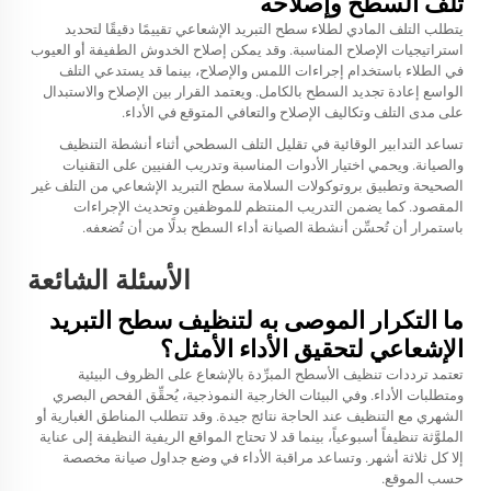
تلف السطح وإصلاحه
يتطلب التلف المادي لطلاء سطح التبريد الإشعاعي تقييمًا دقيقًا لتحديد
استراتيجيات الإصلاح المناسبة. وقد يمكن إصلاح الخدوش الطفيفة أو العيوب
في الطلاء باستخدام إجراءات اللمس والإصلاح، بينما قد يستدعي التلف
الواسع إعادة تجديد السطح بالكامل. ويعتمد القرار بين الإصلاح والاستبدال
على مدى التلف وتكاليف الإصلاح والتعافي المتوقع في الأداء.
تساعد التدابير الوقائية في تقليل التلف السطحي أثناء أنشطة التنظيف
والصيانة. ويحمي اختيار الأدوات المناسبة وتدريب الفنيين على التقنيات
الصحيحة وتطبيق بروتوكولات السلامة سطح التبريد الإشعاعي من التلف غير
المقصود. كما يضمن التدريب المنتظم للموظفين وتحديث الإجراءات
باستمرار أن تُحسِّن أنشطة الصيانة أداء السطح بدلًا من أن تُضعفه.
الأسئلة الشائعة
ما التكرار الموصى به لتنظيف سطح التبريد
الإشعاعي لتحقيق الأداء الأمثل؟
تعتمد ترددات تنظيف الأسطح المبرِّدة بالإشعاع على الظروف البيئية
ومتطلبات الأداء. وفي البيئات الخارجية النموذجية، يُحقِّق الفحص البصري
الشهري مع التنظيف عند الحاجة نتائج جيدة. وقد تتطلب المناطق الغبارية أو
الملوَّثة تنظيفاً أسبوعياً، بينما قد لا تحتاج المواقع الريفية النظيفة إلى عناية
إلا كل ثلاثة أشهر. وتساعد مراقبة الأداء في وضع جداول صيانة مخصصة
حسب الموقع.