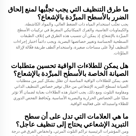
ما طرق التنظيف التي يجب تجنُّبها لمنع إلحاق
الضرر بالأسطح المبرِّدة بالإشعاع؟
يجب تجنُّب استخدام المياه ذات الضغط العالي، والمواد الكاشطة،
والكيماويات القاسية، والفرك الميكانيكي المفرط في تركيبات الأسطح
المبرِّدة بالإشعاع. إذ يمكن أن تتسبب هذه الطرق في إتلاف الطبقات
السطحية الحساسة وتغيير خصائصها البصرية. ويجب دائماً اختبار إجراءات
التنظيف أولاً على مساحات صغيرة، واستخدام ألطف طريقة فعَّالة لإزالة
الملوِّثات.
هل يمكن للطلاءات الواقية تحسين متطلبات
الصيانة الخاصة بالأسطح المبرِّدة بالإشعاع؟
نعم، يمكن للطلاءات الواقية المناسبة أن تقلل بشكل كبير من متطلبات
الصيانة لسطح التبريد الإشعاعي من خلال توفير خصائص التنظيف الذاتي
ومقاومة التلوث. ومع ذلك، يجب اختيار هذه الطلاءات بعناية لضمان ألا تؤثر
سلبًا على الخصائص الحرارية والبصرية الأساسية. ويُحافظ الفحص الدوري
للطلاء واستبداله على فعاليته الواقية.
ما هي العلامات التي تدل على أن سطح
التبريد الإشعاعي يحتاج إلى تنظيف عاجل؟
ومن المؤشرات الرئيسية تراكم التلوث المرئي، وانخفاض الفرق في درجة