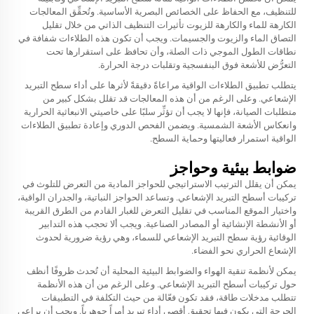
للتنظيف، مع الحفاظ على الخصائص البصرية الأساسية. وتُحقِّق المعالجات
الكارهة للماء والكارهة للزيوت تأثيرات التنظيف الذاتي من خلال تقليل
التصاق الماء والزيوت والجسيمات. ويجب أن تكون هذه الطلاءات شفافة في
نطاقات الطول الموجي ذات الصلة، وأن تحافظ على استقرارها تحت
التعرُّض للأشعة فوق البنفسجية وتقلبات درجة الحرارة.
يتطلب تطبيق الطلاءات الواقية مراعاةً دقيقةً لأثرها على أداء سطح التبريد
الإشعاعي. وعلى الرغم من أن هذه المعالجات قد تقلل بشكل كبير من
متطلبات الصيانة، فإنها لا يجب أن تؤثِّر سلبًا على خاصيتي الانبعاثية الحرارية
وانعكاس الأشعة الشمسية. ويضمن الفحص الدوري وإعادة تطبيق الطلاءات
الواقية استمرار فعاليتها وحماية السطح.
ضوابط بيئية وحواجز
يمكن أن يقلل الترتيب الاستراتيجي للحواجز المادية من التعرض للتلوث في
تركيبات أسطح التبريد الإشعاعي. وتساعد الحواجز النباتية، والجدران الواقية،
واختيار الموقع المناسب في تقليل التعرض للغبار القادم من الطرق القريبة
أو الأنشطة الإنشائية أو المصادر الصناعية. ويجب ألا تحجب هذه التدابير
الوقائية رؤية سطح التبريد الإشعاعي للسماء، وهي رؤية ضرورية لحدوث
الإشعاع الحراري نحو الفضاء.
يمكن لأنظمة تنقية الهواء والضوابط البيئية المحلية أن تُحدث ظروفًا أنظف
حول تركيبات أسطح التبريد الإشعاعي. وعلى الرغم من أن هذه الأنظمة
تتطلب مدخلات طاقة، فقد تكون فعّالة من حيث التكلفة في التطبيقات
الحرجة التي يكون فيها تحقيق أقصى أداء تبريدٍ أمراً جوهرياً. ويجب أن يراعي