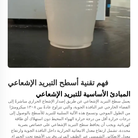
فهم تقنية أسطح التبريد الإشعاعي
المبادئ الأساسية للتبريد الإشعاعي
يعمل سطح التبريد الإشعاعي عن طريق إصدار الإشعاع الحراري مباشرةً إلى
الفضاء الخارجي عبر النافذة الجوية، والتي تتراوح عادةً بين ٨–١٣ ميكرومترًا
من الطول الموجي. وتسمح هذه الآلية السلبية للتبريد للأسطح بالوصول إلى
درجات حرارة أقل من درجة حرارة الهواء المحيط دون استهلاك أي طاقة
كهربائية. ويجب أن يحافظ سطح التبريد الإشعاعي على خصائص بصرية
محددة، تشمل ارتفاع معدل الانبعاثية الحرارية داخل النافذة الجوية وارتفاع
معدل الانعكاس الشمسي عبر الطيف المرئي وقريب الأشعة تحت الحمراء.