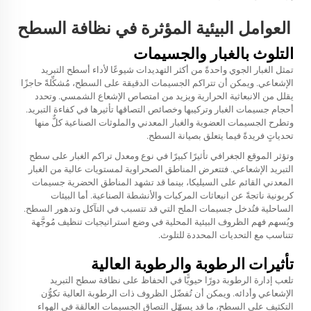
العوامل البيئية المؤثرة في نظافة السطح
التلوث بالغبار والجسيمات
تمثل الغبار الجوي واحدةً من أكثر التهديدات شيوعًا لأداء أسطح التبريد
الإشعاعي. ويمكن أن تتراكم الجسيمات الدقيقة على السطح، مُشكِّلةً حاجزًا
يقلل من الانبعاثية الحرارية ويزيد من امتصاص الإشعاع الشمسي. وتحدد
أحجام جسيمات الغبار وتركيبها وخصائص التصاقها تأثيرها في كفاءة التبريد.
وتطرح الجسيمات العضوية والغبار المعدني والملوثات الصناعية كلٌّ منها
تحدياتٍ فريدةً فيما يتعلق بصيانة السطح.
وتؤثر الموقع الجغرافي تأثيرًا كبيرًا في نوع ومعدل تراكم الغبار على سطح
التبريد الإشعاعي. فتتعرض المناطق الصحراوية لمستويات عالية من الغبار
المعدني القائم على السيليكا، بينما قد تشهد المناطق الحضرية جسيمات
كربونية ناتجةً عن انبعاثات المركبات والأنشطة الصناعية. أما البيئات
الساحلية فتُدخل جسيمات الملح التي قد تتسبب في التآكل وتدهور السطح.
ويُسهم فهم الظروف البيئية المحلية في وضع استراتيجيات تنظيف مُوجَّهة
تتناسب مع التحديات المحددة للتلوث.
تأثيرات الرطوبة والرطوبة العالية
تلعب إدارة الرطوبة دورًا حيويًّا في الحفاظ على نظافة سطح التبريد
الإشعاعي وأدائه. ويمكن أن تُفضّل الظروف ذات الرطوبة العالية تكوُّن
التكثيف على السطح، ما قد يسهّل التصاق الجسيمات العالقة في الهواء