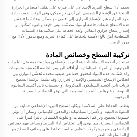
يعتمد أداء سطح التبريد الإشعاعي على قدرته على تقليل امتصاص الحرارة
الناتجة عن الإشعاع الشمسي إلى أدنى حدٍ ممكن، وفي الوقت نفسه زيادة
طرد الحرارة عبر الإشعاع الحراري إلى أقصى حدٍ ممكن. وعادةً ما تتضمَّن
هذه الأسطح طبقات خاصة أو مواد مصمَّمة ببنى دقيقة ونانوية تُمكِّنها من
إصدار إشعاع حراري انتقائي. ويُعد الحفاظ على سلامة هذه السمات
السطحية أمرًا بالغ الأهمية للحفاظ على كفاءة التبريد ومنع تدهور الأداء مع
مرور الزمن.
تركيبة السطح وخصائص المادة
تستخدم أنظمة الأسطح الحديثة للتبريد الإشعاعي مواد متقدمة مثل البلورات
الفوتونية، أو المواد الميتامادية، أو أفلام البوليمر الخاصة المُدمَجة بجسيمات.
وقد صُمِّمت هذه المواد لتحقيق خصائص طيفية محددة تُحسِّن التوازن بين
انعكاس الإشعاع الشمسي والإصدار الحراري. وقد تشمل تركيبة السطح
كريات ثاني أكسيد السيليكون الميكروية، أو جسيمات ثاني أكسيد التيتانيوم
النانوية، أو غيرها من المواد المصممة التي توفر الخصائص البصرية
المرغوبة.
يتطلب الحفاظ على السلامة الهيكلية لسطح التبريد الإشعاعي حمايته من
الملوثات البيئية، والأضرار الميكانيكية، والتدهور الكيميائي. ويمكن أن تؤثر
خشونة السطح، وتراكم الجسيمات، والتلوث الكيميائي تأثيراً كبيراً على
الخصائص البصرية، مما يؤدي إلى انخفاض أداء التبريد. ويساعد فهم خصائص
المادة في وضع بروتوكولات تنظيف مناسبة تحافظ على وظائف السطح مع
إزالة الملوثات الضارة.