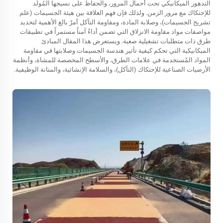
التدهور الميكانيكي تحت أحمال المرور، والحفاظ على نسيجها المُولِّد
للإحتكاك مع مرور الزمن. ولذلك فإن فهم العلاقة بين هيئة الجسيمات (علم
تشريح الجسيمات)، وصلابة المادة، ومقاومة التآكل أمرٌ بالغ الأهمية لتحديد
مواصفات مواد مقاومة الانزلاق التي تضمن أداءً آمناً مستمراً في تطبيقات
طرق ذات متطلبات تشغيلية صعبة. ويستعرض هذا المقال المبادئ
الميكانيكية التي تحكم كيفية تأثير هندسة الجسيمات وصلابتها في مقاومة
المواد المُستخدمة في علامات الطرق، والأسطح المخصصة للمشاة، وأنظمة
الأرضيات الصناعية للإحتكاك (التآكل)، والسلامة الإنشائية، والمتانة الوظيفية.