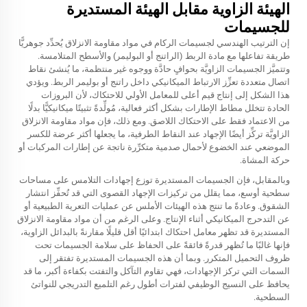
الهيئة الزاوية مقابل الهيئة المستديرة
للجسيمات
إن الترتيب الهندسي لجسيمات الركام في مواد مقاومة الانزلاق يُحدِّد جوهريًّا
طريقة تفاعلها مع مادة الربط (الراتنج أو البوليمر) والأسطح المتلامسة.
وتتميَّز الجسيمات الزاويَّة بحوافٍ حادَّة ووجوه غير منتظمة، ما يُنشئ نقاط
اتصال متعددة تعزِّز الارتباط الميكانيكي داخل راتنج أو بوليمر الربط. ويؤدي
هذا الشكل إلى إنتاج قيم أعلى للمعامل الأولي للاحتكاك، لأن البروزات
الحادة تتخلل مطاط الإطارات بشكل أكثر فعالية، مُولِّدةً تثبيتًا ميكانيكيًّا بدلًا
من الاعتماد فقط على الاحتكاك اللاصق. ومع ذلك، فإن مواد مقاومة الانزلاق
الزاويَّة تركِّز أيضًا الإجهاد عند النقاط الطرفية، ما يجعلها أكثر عرضة للكسر
الموضعي عند الخضوع لأحمال صدمية متكرِّرة ناتجة عن إطارات المركبات أو
حركة المشاة.
وبالمقابل، فإن الجسيمات المستديرة توزع إجهادات التلامس على مساحات
سطحية أوسع، مما يقلل من تركيزات الإجهاد القصوى التي قد تُحفِّز انتشار
الشقوق. وعادةً ما تنتج هذه الهيئات الأملس عن عمليات التعرية الطبيعية أو
عن التدحرج الميكانيكي أثناء الإنتاج. وعلى الرغم من أن مواد مقاومة الانزلاق
المستديرة قد تظهر معامل احتكاك ابتدائيًا أقل قليلًا مقارنةً بالبدائل الزاوية،
فإنها غالبًا ما تُظهر قدرةً فائقةً على الحفاظ على سلامة الجسيمات تحت
ظروف التحميل المتكرر. وبما أن هذه الجسيمات المستديرة تفتقر إلى
السمات التي تركز الإجهادات، فهي تقاوم التآكل والتفتت بكفاءة أكبر، ما قد
يحافظ على النسيج الوظيفي لفترات أطول رغم التلميع التدريجي للنواتئ
السطحية.