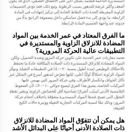
المستديرة الناعمة فتعتمد بشكل أكبر على الالتصاق اللصقي، الذي قد يكون
أضعف وأكثر عرضة للتدهور بسبب الرطوبة. ومع ذلك، فقد تؤدي الجسيمات
الزاوية المفرطة الحدة ذات النقاط الحادة إلى تركيز إجهادات في المادة
الرابطة، ما يؤدي إلى بدء فشل تماسكي داخل مصفوفة الراتنج بدلًا من
حدوثه عند واجهة الجسيم-المادة الرابطة.
ما الفرق المعتاد في عمر الخدمة بين المواد
المضادة للانزلاق الزاوية والمستديرة في
التطبيقات عالية الحركة المرورية؟
تعتمد مقارنات عمر الخدمة على تكوين حركة المرور وشدة التحميل، ولكن
المواد المضادة للانزلاق المستديرة ذات الصلادة المكافئة عادةً ما تحتفظ
بالاحتكاك الوظيفي لمدة أطول بنسبة ٢٠–٤٠٪ في التطبيقات الثقيلة. وتوفّر
المواد الزاوية احتكاكًا أوليًّا أعلى، لكنها تتعرّض لتدهور أسرع في الشكل عبر
تآكل الحواف وانكسار الأطراف. وفي حركة المرور التي يهيمن عليها
المركبات الخاصة، يضيق هذا الفرق ليصبح حوالي ١٠–٢٠٪، لأن الضغوط
التلامسية الأدنى تُسبّب أضرارًا تصادمية أقل للخصائص الزاوية. ويتغير نقطة
التحوّل التي تصبح عندها المواد المستديرة متفوّقة باختلاف أحجام حركة
المرور، وذلك تبعًا لنسبة المركبات التجارية الثقيلة ووتيرة حالات الكبح
العنيفة.
هل يمكن أن تتفوّق المواد المضادة للانزلاق
ذات الصلادة الأدنى أحيانًا على البدائل الأشد