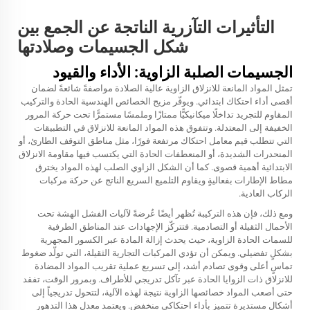
التأثيرات التآزرية الناتجة عن الجمع بين
شكل الجسيمات وصلادتها
الجسيمات الصلبة الزاوية: الأداء والقيود
تمثل المواد المانعة للانزلاق الزاوية عالية الصلادة مواصفةً شائعةً لضمان
أقصى أداء احتكاك ابتدائي. ويوفّر مزيج الخصائص الهندسية الحادة والتركيب
المقاوم للتجريد تداخلًا ميكانيكيًّا ممتازًا وملمسًا مستمرًّا تحت حركة المرور
الخفيفة إلى المعتدلة. وتتفوق هذه المواد المانعة للانزلاق في التطبيقات
التي تتطلب قيم معامل احتكاك مرتفعة فورًا، مثل مناطق التوقف الطارئ، أو
المنحدرات الشديدة، أو المنعطفات الحادة التي يكتسب فيها مقاومة الانزلاق
الابتدائية أهمية قصوى. كما أن الشكل الزاوي الصلب لهذه المواد يخترق
مطاط الإطارات بفعاليةٍ ويقاوم التلميع السريع الناتج عن حركة مركبات
الركاب العادية.
ومع ذلك، فإن هذه التركيبة تُظهر أيضًا عُرضةً لآليات الفشل الهشة تحت
الأحمال الثقيلة أو التصادمية. فتتركّز الإجهادات عند المناطق الطرفية
للسمات الحادة الزاوية، حيث يحدث إزالة المادة عبر الكسور المجهرية
بشكلٍ تفضيلي. ويمكن أن تؤدي المركبات التجارية الثقيلة، التي تولّد ضغوط
تماسٍ أعلى وقوى تصادم أشد، إلى تسريع عملية تقريب المواد المضادة
للانزلاق ذات الزوايا الحادة عبر تآكل تدريجي للأطراف. وبمرور الوقت، تفقد
حتى أصعب المواد خصائصها الزاوية نتيجة لهذه الآلية، لتتحول تدريجياً إلى
أشكال مستديرة تتميز بأداء احتكاكي منخفض. ويعتمد معدل هذا التدهور