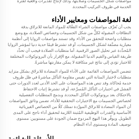
مواصفات شكل الجسيمات وصلابتها، وذلك لإنتاج تقديرات واقعية لفترة
الخدمة في ظروف التركيب المحددة.
لغة المواصفات ومعايير الأداء
يجب أن تُعرِّف مواصفات الشراء الفعَّالة للمواد المانعة للانزلاق بدقة
النطاقات المقبولة لكلٍّ من شكل الجسيمات وخصائص الصلادة، مع وضع
متطلبات واضحة للتحقق من الأداء. وقد تستند مواصفات الزوايا إلى أنظمة
معيارية مصنَّفة لشكل الجسيمات، أو قد تشترط قيمًا حدية دنيا لمؤشر الزوايا
المُحدَّدة عبر تحليل الصور الرقمية. أما متطلبات الصلادة فيجب أن تحدِّد
طريقة القياس والقيم الدنيا المقبولة، مع الإقرار بأن البروتوكولات المختلفة
للاختبار تؤدي إلى نتائج غير متكافئة لا يمكن مقارنتها مباشرةً.
تتضمن المواصفات القائمة على الأداء للمواد المضادة للانزلاق بشكل متزايد
متطلبات لاختبار المتانة التي تقيس مقاومة التآكل مباشرةً في ظل ظروف
خدمة مُحاكاة. وقد تنص هذه المواصفات على الحد الأدنى لعدد الدورات حتى
الفشل في اختبارات التآكل المُسرَّعة، أو قد تشترط إثبات الاحتفاظ
بالاحتكاك بعد بروتوكولات التآكل المحددة. وبدمج المتطلبات التفصيلية
لخصائص الجسيمات مع الاختبارات التحققية للأداء، تضمن وثائق المواصفات
أن المواد المضادة للانزلاق المورَّدة تمتلك كلًا من الخصائص الفيزيائية
الأساسية والقدرات الوظيفية المُثبتة اللازمة لتحقيق أداء ناجح على المدى
الطويل. ويوفِّر هذا النهج المزدوج ضمان الجودة على مستويين: مستوى
توصيف المادة ومستوى أداء النظام.