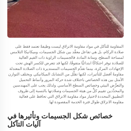
المقاومة للتآكل في مواد مقاومة الانزلاق ليست وظيفةً تعتمد فقط على
صلادة الركام، بل هي تفاعل معقَّد بين شكل الجسيمات، وميكانيكا التلامس
لمساحة السطح، ومتانة المادة. فالجسيمات الزاوية ذات القيم العالية
للصلادة توفر احتكاكًا ابتدائيًّا متفوقًا، لكنها قد تتعرض للكسر الهش تحت
الإجهادات المركزة، بينما تقدِّم الجسيمات المستديرة ذات الصلادة المعتدلة
مقاومةً أفضل للتأثيرات، لكنها تقلِّل من التشابك الميكانيكي. ويختلف التوازن
الأمثل بين هذه الخصائص باختلاف شدة حركة المرور وأنماط التحميل
والتعرُّض البيئي وخصائص السطح الأساسي. ولذلك يجب على المهندسين
والمحدِّدين تقييم كلٍّ من هيئة الجسيمات وصلادتها بالنسبة إلى ظروف
التطبيق المحددة لاختيار
مواد مقاومة الانزلاق
التي تحافظ على فعالية
مقاومة الانزلاق طوال فترة الخدمة المقصودة لها.
خصائص شكل الجسيمات وتأثيرها في
آليات التآكل