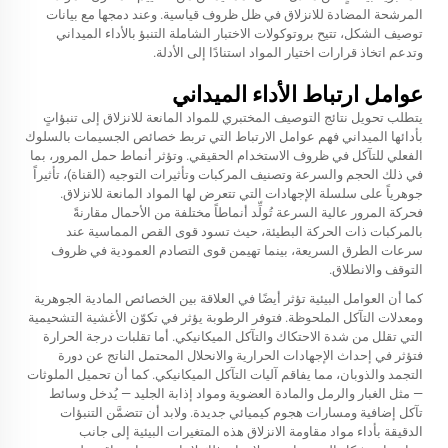
المرشحة المضادة للانزلاق في ظل ظروف قياسية. وعند دمجها مع بيانات
توصيف الشكل، تتيح بروتوكولات الاختبار الشاملة التنبؤ بالأداء الميداني
وتدعم اتخاذ قرارات اختيار المواد استنادًا إلى الأدلة.
عوامل ارتباط الأداء الميداني
يتطلب تحويل نتائج التوصيف المختبري للمواد المانعة للانزلاق إلى تنبؤاتٍ
بأدائها الميداني فهم عوامل الارتباط التي تربط خصائص الجسيمات بالسلوك
الفعلي للتآكل في ظروف الاستخدام الحقيقي. وتؤثر أنماط حمل المرور، بما
في ذلك الحجم والسرعة وتصنيف المركبات وتأثيرات التوجيه (القناة)، تأثيراً
جوهرياً على سلسلة الإجهادات التي تتعرض لها المواد المانعة للانزلاق.
فحركة المرور عالية السرعة تُولِّد أنماطاً مختلفة من الأحمال مقارنةً
بالمركبات ذات الحركة البطيئة، حيث تسود قوى القص المماسية عند
سرعات الطرق السريعة، بينما تهيمن قوى التصادم العمودية في ظروف
التوقف والانطلاق.
كما أن العوامل البيئية تؤثر أيضًا في العلاقة بين الخصائص المادية الجوهرية
ومعدلات التآكل الملحوظة. فتوفر الرطوبة يؤثر في تكوّن الأغشية التشحيمية
التي تقلل من شدة الاحتكاك والتآكل الميكانيكي. أما تقلبات درجة الحرارة
فتؤثر في إحداث الإجهادات الحرارية والانحلال المحتمل الناتج عن دورة
التجمد والذوبان، مما يفاقم آليات التآكل الميكانيكي. كما أن تحميل الملوثات
— مثل الغبار والرمل والمادة العضوية ومواد إذابة الجليد — يُدخل وسائط
تآكل إضافية ومسارات هجوم كيميائي جديدة. ولابد أن تتضمَّن التنبؤات
الدقيقة بأداء مواد مقاومة الانزلاق هذه المتغيرات البيئية إلى جانب