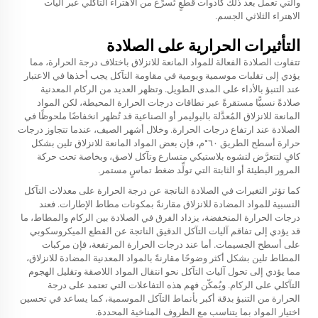
والتي تعمل بعد ذلك كأدوات قطعٍ تُسرِّع من الاهتراء التآكلي عبر آليات
الاهتراء الثلاثي الجسم.
التأثيرات الحرارية على الصلادة
تتفاوت الصلادة الفعالة للمواد المانعة للانزلاق باختلاف درجة الحرارة، مما
يؤدي إلى تقلبات موسمية ويومية في مقاومة التآكل يجب أخذها في الاعتبار
عند التنبؤ بالأداء على المدى الطويل. وتظهر العديد من الركام المعدنية
صلادةً نسبيًّا مستقرةً عبر نطاقات درجات الحرارة المحيطة، لكن المواد
المانعة للانزلاق المُعدَّلة بالبوليمر أو الصناعية قد تُظهر انخفاضًا ملحوظًا في
الصلادة عند ارتفاع درجات الحرارة. وخلال أشهر الصيف، عندما تتجاوز درجات
حرارة أسطح الطريق ٦٠°م، فإن بعض المواد المانعة للانزلاق تلين بشكل
كافٍ لتتعرَّض لتشوه بلاستيكي متسارع وتآكل لاصق، وبخاصة تحت حركة
المرور البطيئة أو الثابتة التي تولِّد ضغط تماسٍ مستمر.
كما تؤثر التغيرات في الصلادة الناتجة عن درجة الحرارة على معدلات التآكل
النسبية للمواد المضادة للانزلاق مقارنةً بمكونات مطاط الإطارات. فعند
درجات الحرارة المنخفضة، يزداد الفرق في الصلادة بين الركام والمطاط، ما
قد يؤدي إلى تفاقم آليات التآكل الدقيق الناتجة عن القطع الميكروسكوبي
على أسطح الجسيمات. أما عند درجات الحرارة المرتفعة، فإن مركبات
المطاط تلين بشكل أكثر وضوحًا مقارنةً بالمواد المعدنية المضادة للانزلاق،
مما يؤدي إلى تحول آليات التآكل نحو انتقال المواد اللاصقة وتقليل الهجوم
التآكلي على الركام. ويُمكّن فهم هذه التفاعلات التي تعتمد على درجة
الحرارة من التنبؤ بدقة أكبر بأنماط التآكل الموسمية، كما يساعد في تحسين
اختيار المواد بما يتناسب مع الظروف المناخية المحددة.