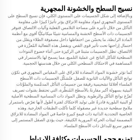
نسيج السطح والخشونة المجهرية
وبالإضافة إلى شكل الجسيمات على المستوى الكلي، فإن نسيج السطح على
المستوى المجهري لمواد مقاومة الانزلاق يؤثر تأثيرًا كبيرًا على مقاومة
التآكل من خلال تأثيره على مساحة التلامس الفعلية وآليات الالتصاق. فتوفر
الجسيمات ذات الأسطح الخشنة والمسامية تثبيتًا ميكانيكيًّا أقوى مع أنظمة
المادة الرابطة، ما يحسّن من احتفاظها داخل مصفوفة الطلاء ويقلل من
احتمال إزاحتها تحت تأثير قوى القص. وبفضل هذه الفعالية المُعزَّزة في
الالتصاق، تظل الجسيمات مثبتةً في الركيزة حتى أثناء خضوع النتوءات
السطحية للتآكل الناتج عن عملية التلميع، مما يسمح لها بالاستمرار في
المساهمة في الاحتكاك السطحي الكلي من خلال هندستها الحجمية.
كما تؤثر خشونة المواد المضادة للانزلاق على المقياس المجهري في تكوّن
نواتج التآكل والآليات الثانوية للصقل. فتُشكِّل الجسيمات ذات الأسطح
الملساء أفلامًا تشحيمية رقيقة من جسيمات التآكل المدمَّسة والملوِّثات
البيئية بسهولة أكبر مقارنةً بالأسطح المُنظَّرة، التي تحتفظ بقنوات تصريف
تُفرِّغ نواتج التآكل والرطوبة. وتظل المواد ذات المسامية السطحية الأصلية
أو البنية البلورية قادرةً على توليد الاحتكاك لفترة أطول لأنها تعرّض باستمرار
ملامح سطحية جديدة غير مصقولة كلما تآكلت الطبقات الخارجية. وهذه
الخاصية التجددية الذاتية ذات قيمةٍ كبيرةٍ خاصةً في المواد المضادة للانزلاق
المصممة لبيئات الحركة المرورية الكثيفة، حيث يؤدي الصقل المستمر إلى
تدهور سريع للبدائل ذات الأسطح الملساء.
توزيع حجم الجسيمات وكثافة الارتباط