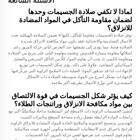
الأسئلة الشائعة
لماذا لا تكفي صلادة الجسيمات وحدها
لضمان مقاومة التآكل في المواد المضادة
للانزلاق؟
توفر صلادة الجسيمات مقاومةً للتآكل، لكنها لا تضمن السلامة الهيكلية تحت
الأحمال التصادمية والانحنائية. فقد تكون مواد مكافحة الانزلاق شديدة
الصلادة هشةً، مما يؤدي إلى تشققها عند التعرض لتأثير حركة المرور رغم
امتلاكها مقاومة ممتازة للخدوش. وتعتمد مقاومة البلى على مزيج من الصلادة
ومقاومة الكسر، إذ يجب أن تقاوم المواد كلًّا من التآكل التدريجي والفشل
الميكانيكي المفاجئ. علاوةً على ذلك، يؤثر شكل الجسيمات في توزيع
الإجهادات، لذا قد تتدهور المواد الصلبة ذات الملامح الزاوية التي تتركّز فيها
الإجهادات بشكل أسرع من المواد متوسطة الصلادة ذات الأشكال
المستديرة التي توزّع الأحمال بطريقة أكثر ملاءمة.
كيف يؤثر شكل الجسيمات في قوة الالتصاق
بين مواد مكافحة الانزلاق وراتنجات الطلاء؟
تُنشئ الجسيمات الزاوية ذات الأسطح غير المنتظمة تداخلًا ميكانيكيًّا أكبر مع
راتنجات المادة الرابطة بفضل زيادة مساحة السطح وتأثيرات التثبيت
الهندسي. وتسمح الخشونة والملامح الحادة للمواد المضادة للانزلاق الزاوية
للراتنج باختراق عدم الانتظامات السطحية وتكوين أجهزة تثبيت ميكانيكية
تقاوم قوى السحب عند تعرضها لقص حركة المرور. أما الجسيمات