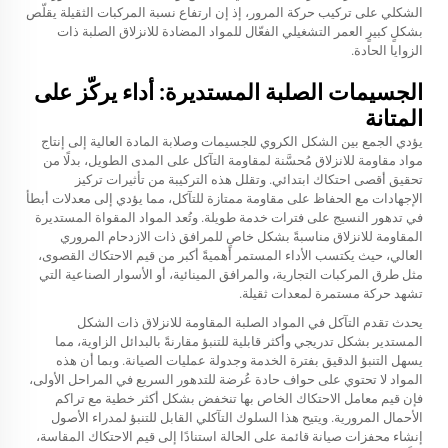
الشكلي على تركيب حركة المرور، إذ إن ارتفاع نسبة المركبات الثقيلة يقلّص
بشكلٍ كبيرٍ العمر التشغيلي الفعّال للمواد المضادة للانزلاق الصلبة ذات
الزوايا الحادة.
الجسيمات الصلبة المستديرة: أداء يركّز على
المتانة
يؤدي الجمع بين الشكل الكروي للجسيمات وصلابة المادة العالية إلى إنتاج
مواد مقاومة للانزلاق مُحسَّنة لمقاومة التآكل على المدى الطويل، بدلًا من
تحقيق أقصى احتكاك ابتدائي. وتقلل هذه التركيبة من تأثيرات تركيز
الإجهادات مع الحفاظ على مقاومة ممتازة للتآكل، مما يؤدي إلى معدلات أبطأ
في تدهور النسيج على فترات خدمة طويلة. وتُعد المواد المقواة المستديرة
المقاومة للانزلاق مناسبةً بشكل خاصٍ للمرافق ذات الازدحام المروري
العالي، حيث يكتسب الأداء المستمر أهميةً أكبر من قيم الاحتكاك القصوى،
مثل طرق المركبات التجارية، والمرافق المينائية، أو الأسوار الصناعية التي
تشهد حركة مستمرة لمعدات ثقيلة.
يحدث تقدم التآكل في المواد الصلبة المقاومة للانزلاق ذات الشكل
المستدير بشكل تدريجي وأكثر قابلية للتنبؤ مقارنةً بالبدائل الزاوية، مما
يسهل التنبؤ الدقيق بفترة الخدمة وجدولة عمليات الصيانة. وبما أن هذه
المواد لا تحتوي على حواف حادة عُرضة للتدهور السريع في المراحل الأولى،
فإن قيم معامل الاحتكاك الخاص بها تنخفض بشكل أكثر خطية مع تراكم
الأحمال المرورية. ويتيح هذا السلوك التآكلي القابل للتنبؤ لمدراء الأصول
إنشاء محفزات صيانة قائمة على الحالة استنادًا إلى قيم الاحتكاك المقاسة،