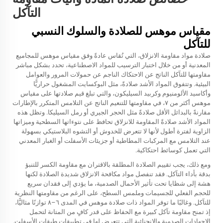
التآكل
مقياس موهس للصلادة والسلوك النسبي
للتآكل
صلادة مواد مقاومة الانزلاق، التي تُقاس عادةً وفق مقياس موهس للمجاميع
المعدنية أو من خلال اختبار الترسيب للمواد الاصطناعية، تحدد بشكل مباشر
مقاومتها للتآكل الناتج عن الاحتكاك الناجم عن حمولات المرور والعوامل
البيئية. وتتفوق المواد الأشد صلادةً، مثل البوكسايت المشغول حراريًّا
وأكاسيد الألومنيوم وكربيد السيليكون، والتي تبلغ قيم صلادتها على مقياس
موهس أكثر من ٧، في مقاومتها للتنعيم الناتج عن التلامس المتكرر بالإطارات
مقارنةً بالبدائل الأقل صلادةً مثل الحجر الجيري أو رمل السيليكا. وتظل هذه
المواد الأشد صلادةً المقاومة للانزلاق تحافظ على نتوءاتها السطحية وميزاتها
الزاوية لفترة أطول لأنها لا تتعرض للخدوش أو التشوه البلاستيكي بسهولة
عند التلامس مع المركبات المطاطية أو جزيئات الأسفلت أو الغبار المعدني
التي تعمل كوسائط احتكاكية.
ومع ذلك، يجب تقييم الصلادة المطلقة بالاقتران مع مقاومة الكسر للتنبؤ
بدقة بأداء التآكل. فقد تنفصل مواد مكافحة الانزلاق شديدة الصلادة لكنها
هشة إلى شظايا تحت تأثير الأحمال الصدمية، ما يؤدي إلى فقدان سريع
للحجم الفعلي للجسيمات وملمس السطح، على الرغم من مقاومتها النظرية
للتآكل. وغالبًا ما توفر المواد ذات صلادة موهس في المدى ٦–٨ توازنًا مثاليًّا،
إذ تمنح مقاومة تآكل كبيرة مع الحفاظ على قدر كافٍ من المتانة لتحمل
الإجهادات الصدمية والانحنائية التي تتعرض لها في تطبيقات طبقات الأسفلت.