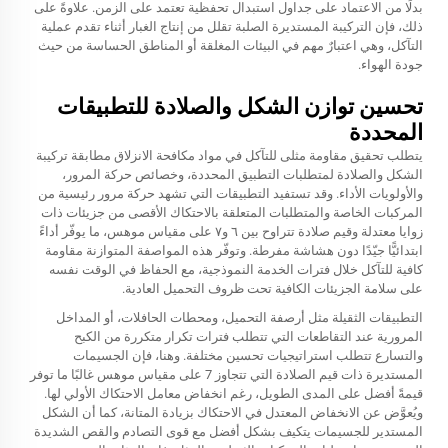
بدلًا من الاعتماد على جداول استبدال تحفظية تعتمد على الزمن. علاوةً على
ذلك، فإن التركيبة المستديرة الصلبة تقلل من إنتاج الغبار أثناء تقدم عملية
التآكل، وهي اعتبارٌ مهم في البيئات المغلقة أو المناطق الحساسة من حيث
جودة الهواء.
تحسين توازن الشكل والصلادة للتطبيقات
المحددة
يتطلب تحقيق مقاومة مثلى للتآكل في مواد مكافحة الانزلاق مطابقة تركيبة
الشكل والصلادة لمتطلبات التطبيق المحددة، وخصائص حركة المرور،
والأولويات الأداء. وقد تستفيد التطبيقات التي تشهد حركة مرور رئيسية من
المركبات الخاصة والمتطلبات المتعلقة بالاحتكاك الأقصى من جزيئات ذات
زوايا معتدلة وقيم صلادة تتراوح بين ٦ و٧ على مقياس موهس، ما يوفّر أداءً
ابتدائيًّا جيّدًا دون هشاشة مفرطة. وتوفّر هذه المواصفة المتوازنة مقاومة
كافية للتآكل خلال فترات الخدمة النموذجية، مع الحفاظ في الوقت نفسه
على سلامة الجزيئات الكافية تحت ظروف التحميل العادية.
التطبيقات الثقيلة مثل أرصفة التحميل، ومحطات الحافلات، أو المداخل
المرورية عند التقاطعات التي تتطلب فترات تكرار متكررة من الكبح
والتسارع تتطلب استراتيجيات تحسين مختلفة. وهنا، فإن الجسيمات
المستديرة ذات قيم الصلادة التي تتجاوز 7 على مقياس موهس غالبًا ما توفر
قيمةً أفضل على المدى الطويل، رغم انخفاض معامل الاحتكاك الأولي لها.
ويُعوَّض عن الانخفاض المعتدل في الاحتكاك بزيادة المتانة، كما أن الشكل
المستدير للجسيمات يتكيف بشكل أفضل مع قوى التصادم والقص الشديدة