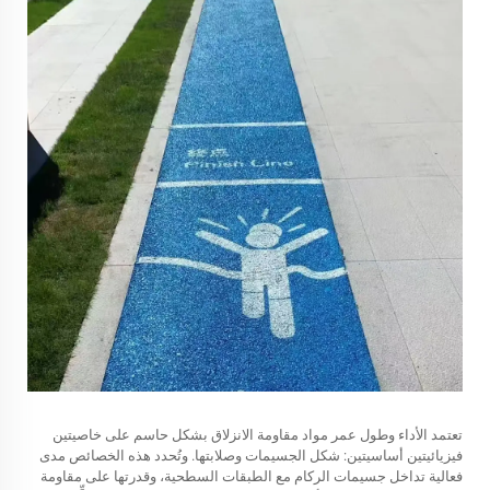
تعتمد الأداء وطول عمر مواد مقاومة الانزلاق بشكل حاسم على خاصيتين
فيزيائيتين أساسيتين: شكل الجسيمات وصلابتها. وتُحدد هذه الخصائص مدى
فعالية تداخل جسيمات الركام مع الطبقات السطحية، وقدرتها على مقاومة