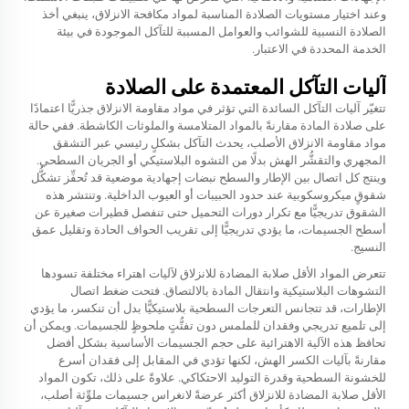
وعند اختيار مستويات الصلادة المناسبة لمواد مكافحة الانزلاق، ينبغي أخذ
الصلادة النسبية للشوائب والعوامل المسببة للتآكل الموجودة في بيئة
الخدمة المحددة في الاعتبار.
آليات التآكل المعتمدة على الصلادة
تتغيّر آليات التآكل السائدة التي تؤثر في مواد مقاومة الانزلاق جذريًّا اعتمادًا
على صلادة المادة مقارنةً بالمواد المتلامسة والملوثات الكاشطة. ففي حالة
مواد مقاومة الانزلاق الأصلب، يحدث التآكل بشكلٍ رئيسي عبر التشقق
المجهري والتقشُّر الهش بدلًا من التشوه البلاستيكي أو الجريان السطحي.
وينتج كل اتصال بين الإطار والسطح نبضات إجهادية موضعية قد تُحفِّز تشكُّل
شقوقٍ ميكروسكوبية عند حدود الحبيبات أو العيوب الداخلية. وتنتشر هذه
الشقوق تدريجيًّا مع تكرار دورات التحميل حتى تنفصل قطيرات صغيرة عن
أسطح الجسيمات، ما يؤدي تدريجيًّا إلى تقريب الحواف الحادة وتقليل عمق
النسيج.
تتعرض المواد الأقل صلابة المضادة للانزلاق لآليات اهتراء مختلفة تسودها
التشوهات البلاستيكية وانتقال المادة بالالتصاق. فتحت ضغط اتصال
الإطارات، قد تتجانس التعرجات السطحية بلاستيكيًّا بدل أن تنكسر، ما يؤدي
إلى تلميع تدريجي وفقدان للملمس دون تفتُّتٍ ملحوظٍ للجسيمات. ويمكن أن
تحافظ هذه الآلية الاهترائية على حجم الجسيمات الأساسية بشكل أفضل
مقارنةً بآليات الكسر الهش، لكنها تؤدي في المقابل إلى فقدان أسرع
للخشونة السطحية وقدرة التوليد الاحتكاكي. علاوةً على ذلك، تكون المواد
الأقل صلابة المضادة للانزلاق أكثر عرضةً لانغراس جسيمات ملوِّثة أصلب،