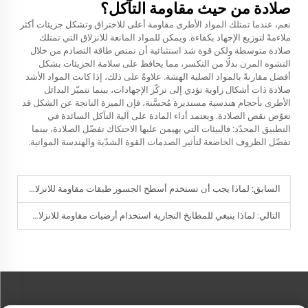
صلادة من حيث مقاومة التآكل؟
نعم، عندما تمتلك المواد الأطرى مقاومة أعلى للاختراق وتشكل جزيئات أكثر
ملاءمةً لتوزيع الإجهاد بكفاءة. ويمكن للمواد المانعة للانزلاق التي تمتلك
صلادة متوسطة ولكن قوة شد استثنائية أن تمتص طاقة التصادم من خلال
التشوه المرن بدلًا من التكسر، مما يحافظ على سلامة الجزيئات بشكل
أفضل مقارنةً بالمواد الصلبة الهشة. علاوةً على ذلك، إذا كانت المواد الأشد
صلادة ذات أشكال زاوية تؤدي إلى تركّز الإجهادات، بينما تتميّز البدائل
الأطرى بأحجام هندسية مستديرة مُحسَّنة، فإن الميزة الناتجة عن الشكل قد
تعوّض نقص الصلادة. ويعتمد أداء المادة على آلية التآكل السائدة في
التطبيق المحدّد: فالبيئات التي يهيمن عليها الاحتكاك تفضّل الصلادة، بينما
تفضّل الظروف الخاضعة لتأثير الصدمات القوة الشدّية والهندسة المواتية.
السابق:
لماذا يجب أن تستخدم أسطح الجسور طبقات مقاومة للانزلاق خصيصًا لمنع الانزلاق المائي؟
التالي:
لماذا ينبغي للمطابخ التجارية استخدام أرضيات مقاومة للانزلاق متخصصة لمنع وقوع الحوادث؟