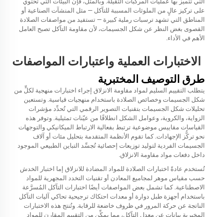
التي تتميز بها عمليات المركبات الثقيلة. وبالمثل، فإن البيئات التي تحتوي
على تركيز عالٍ من الملوثات المسببة للتآكل — مثل المنشآت الصناعية أو
المناطق التي تشهد ترسبات رملية كبيرة — تستفيد من مواصفات الصلادة
القصوى بغض النظر عن شكل الجسيمات، لأن مقاومة التآكل تصبح العامل
الأهم في الأداء.
الاختبارات العملية واعتبارات المواصفات
طرق التوصيف المختبرية
يتطلب التقييم السليم لمواد مقاومة الانزلاق إجراء اختبارات منهجية لكلٍّ من
شكل الجسيمات وخصائص الصلادة باستخدام منهجيات قياسية. وتستعين
تحليلات شكل الجسيمات بتقنيات التصوير الرقمي التي تُحدِّد مؤشرات
الزواية، والكروية، وعوامل الشكل انطلاقًا من عيّنات تمثيلية. وتوفر هذه
القياسات مقاييس موضوعية ترتبط بفعالية الارتباط الميكانيكي والتوجهات
نحو تركُّز الإجهادات. كما تقوم الأنظمة المتقدمة بتحليل مئات أو آلاف
الجسيمات الفردية لتوليد توزيعات إحصائية تُجسِّد التباين الطبيعي الموجود
داخل دفعات مواد مقاومة الانزلاق.
تُستخدم عادةً اختبارات الصلادة للمواد المضادة للانزلاق إما اختبار الخدش
حسب مقياس موهر لمجاميع المعادن أو تقنيات التخدد المجهرية للمواد
الاصطناعية. كما تشمل بعض المواصفات أيضًا اختبارات التآكل المُسرَّعة
باستخدام أجهزة طبل دوارة أو معدات احتكاك ترجيحية تحاكي آليات التآكل
الناتجة عن حركة المرور في ظروف خاضعة للرقابة. وتُنتج هذه الاختبارات
المخبرية بياناتٍ عن معدل التآكل، مما يمكِّن من التقييم المقارن للمواد