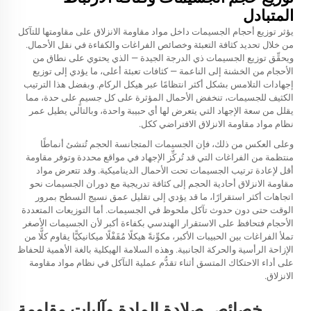
المتبادل
يؤثر توزيع أحجام الجسيمات داخل مواد مقاومة الانزلاق على مقاومتها للتآكل
من خلال تحديد كثافة التعبئة وخصائص الفراغات والكفاءة في نقل الأحمال.
ويحقِّق توزيع الجسيمات ذي الدرجة الجيدة — الذي يحتوي على نطاق من
الأحجام من الخشنة إلى الناعمة — كثافات تعبئة أعلى، ما يؤدي إلى توزيع
إجهادات التلامس بشكل أكثر انتظامًا عبر هيكل الركام. وبفضل هذا الترتيب
الكثيف للجسيمات، تنخفض الأحمال المؤثرة على كل جسيمٍ على حدة، مما
يقلل من سعة الإجهاد التي يتعرض لها أي حبيبة واحدة، وبالتالي يطيل عمر
نظام مواد مقاومة الانزلاق الافتراضي ككل.
وعلى العكس من ذلك، فإن الجسيمات المتجانسة الحجم تُنشئ أنماطًا
منتظمة من الفراغات التي قد تُركِّز الإجهاد في مواقع محددة وتوفر مقاومة
أقل لإعادة ترتيب الجسيمات تحت الأحمال الديناميكية. وقد تتعرض مواد
مقاومة الانزلاق أحادية الحجم إلى كثافة تدريجية مع دوران الجسيمات نحو
اتجاهات أكثر استقرارًا، ما قد يؤدي إلى تقليل عمق نسيج السطح بمرور
الوقت حتى دون حدوث تآكل ملحوظ في الجسيمات. أما التوزيعات المتعددة
الأحجام فتحافظ على الاستقرار الهندسي بكفاءة أكبر لأن الجسيمات الأصغر
تملأ الفراغات بين الحبيبات الأكبر، مكوِّنةً هيكلًا مُقَفْلًا ميكانيكيًّا يقاوم كلًّا من
الإزاحة الرأسية والحركة الجانبية. وهذه السلامة الهيكلية بالغة الأهمية للحفاظ
على أداء الاحتكاك المتسق أثناء تقدُّم عملية التآكل في نظام مواد مقاومة
الانزلاق.
خصائص صلادة المادة وآليات مقاومة