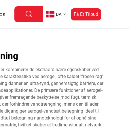
 os
Få Et Tilbud
DA
gning
 der kombinerer de ekstraordinære egenskaber ved
rakteristika ved aerogel, ofte kaldet 'frosen røg'
g danner en ultra-tynd, gennemsigtig barriere, der
adeapplikationer. De primære funktioner af aerogel-
giver fremragende beskyttelse mod fugt, termisk
, der forhindrer vandtrængning, mens den tillader
e tilgang gør aerogel-vandtæt belægning ideel til
andtæt belægning nanoteknologi for at opnå sine
matrix, hvilket skaber et tredimensionalt netværk