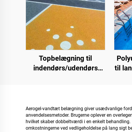
Topbelægning til
Poly
indendørs/udendørs
til l
cementveje (anvendes
f.ek
sammen med grundlaget
tag
ST400), asfaltveje,
asfaltvandtætning,
Aerogel-vandtæt belægning giver usædvanlige ford
anvendelsesmetoder. Brugerne oplever en overlegen 
silikone-PU-renovering,
hvilket skaber dobbeltværdi i en enkelt behandling.
PMA, EPDM,
omkostningerne ved vedligeholdelse på lang sigt be