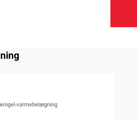
gning
erogel-varmebelægning