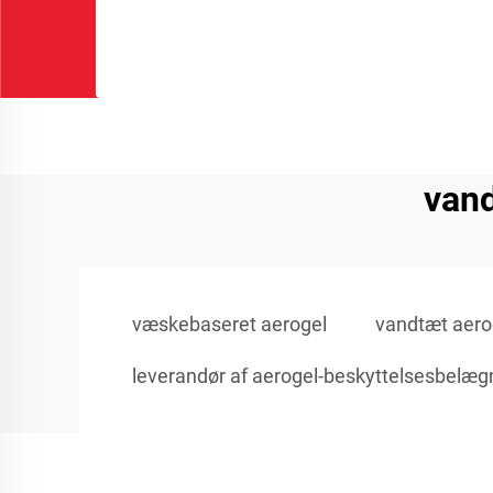
vand
væskebaseret aerogel
vandtæt aero
leverandør af aerogel-beskyttelsesbelæg