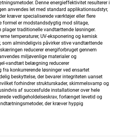
ningsmetoder. Denne energieffektivitet resulterer i
ngen anvendes let med standard applikationsudstyr,
 kræver specialiserede værktøjer eller flere
e formel er modstandsdygtig mod slitage,
plager traditionelle vandtættende løsninger.
streme temperaturer, UV-eksponering og kemisk
er, som almindeligvis påvirker stive vandtættende
 Beskæringen reducerer energiforbruget gennem
e anvendes miljøvenlige materialer og
ogel-vandtæt belægning reducerer
 fra konkurrerende løsninger ved ensartet
delig beskyttelse, der bevarer integriteten uanset
 hvilket forhindrer strukturskader, skimmelsvamp og
sindvis af succesfulde installationer over hele
ede vedligeholdelseskrav, forlænget levetid og
vandtætningsmetoder, der kræver hyppig