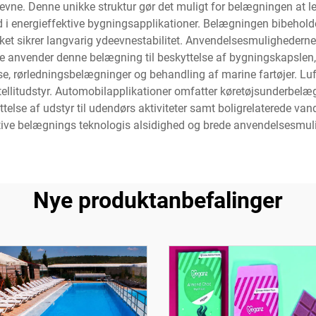
evne. Denne unikke struktur gør det muligt for belægningen at
ld i energieffektive bygningsapplikationer. Belægningen bibehold
ket sikrer langvarig ydeevnestabilitet. Anvendelsesmulighederne
le anvender denne belægning til beskyttelse af bygningskapsle
lse, rørledningsbelægninger og behandling af marine fartøjer. Lu
atellitudstyr. Automobilapplikationer omfatter køretøjsunderbe
telse af udstyr til udendørs aktiviteter samt boligrelaterede va
ive belægnings teknologis alsidighed og brede anvendelsesmul
Nye produktanbefalinger