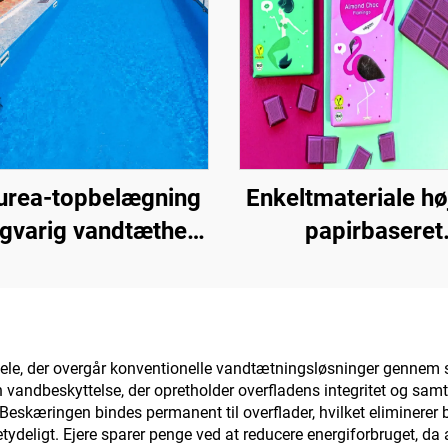
urea-topbelægning
Enkeltmateriale hø
angvarig vandtæthed,
papirbaseret
s. swimmingpools,
grundmateriale 
e og badeværelser
emballageløsninge
produkter såsom
kaffe, nødder
ele, der overgår konventionelle vandtætningsløsninger gennem 
vandbeskyttelse, der opretholder overfladens integritet og samt
chokolade, bagvæ
 Beskæringen bindes permanent til overflader, hvilket eliminere
krydderier
tydeligt. Ejere sparer penge ved at reducere energiforbruget, 