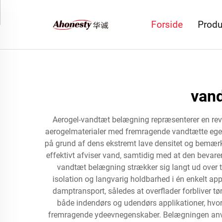
Forside
Produ
vand
Aerogel-vandtæt belægning repræsenterer en revo
aerogelmaterialer med fremragende vandtætte egens
på grund af dens ekstremt lave densitet og bemærk
effektivt afviser vand, samtidig med at den bevare
vandtæt belægning strækker sig langt ud over t
isolation og langvarig holdbarhed i én enkelt ap
damptransport, således at overflader forbliver t
både indendørs og udendørs applikationer, hvor
fremragende ydeevnegenskaber. Belægningen anvend