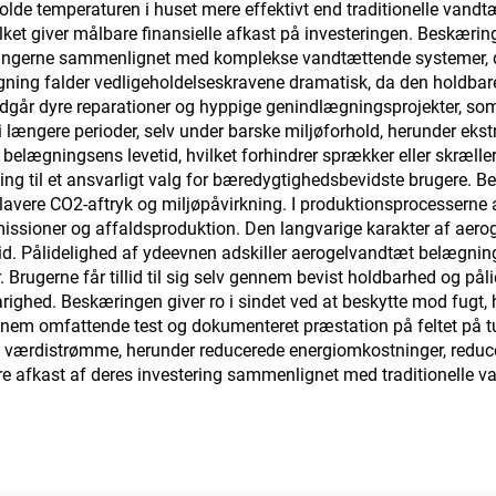
de temperaturen i huset mere effektivt end traditionelle vandtæt
ilket giver målbare finansielle afkast på investeringen. Beskæri
tningerne sammenlignet med komplekse vandtættende systemer, der
ning falder vedligeholdelseskravene dramatisk, da den holdbar
går dyre reparationer og hyppige genindlægningsprojekter, som 
 længere perioder, selv under barske miljøforhold, herunder ek
le belægningsens levetid, hvilket forhindrer sprækker eller skræll
ing til et ansvarligt valg for bæredygtighedsbevidste brugere.
l et lavere CO2-aftryk og miljøpåvirkning. I produktionsprocessern
missioner og affaldsproduktion. Den langvarige karakter af aer
id. Pålidelighed af ydeevnen adskiller aerogelvandtæt belægning
. Brugerne får tillid til sig selv gennem bevist holdbarhed og påli
righed. Beskæringen giver ro i sindet ved at beskytte mod fugt,
nnem omfattende test og dokumenteret præstation på feltet på tu
 værdistrømme, herunder reducerede energiomkostninger, reducer
re afkast af deres investering sammenlignet med traditionelle 