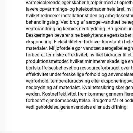
varmeisolerende egenskaber hjælper med at oprethol
vand-/oliebaserede
lavere opvarmnings- og kølekostnader hele året, hv
epoxy-underlag,
hvilket reducerer installationstiden og arbejdskos
behandlingslag. Ved brug af aerogel-vandtæt belæg
marmor,
vejrforandring og kemisk nedbrydning. Brugerne und
belægningsfliser,
Beskæringen bevarer sine beskyttende egenskaber i
eksponering. Fleksibiliteten forbliver konstant i he
gennemtrængelige
materialer. Miljøfordele gør vandtæt aerogelbelægn
betonoverflader,
forbedret termiske effektivitet, hvilket bidrager ti
produktionsmetoder, hvilket minimerer skadelige e
køretøjsanvendelser mv.
bortskaffelsesbehovet og ressourceforbruget over t
effektivitet under forskellige forhold og anvendelser
vejrforhold, temperaturudsving eller eksponeringsva
nedbrydning af materialet. Kvalitetssikring sker ge
verden. Kostneffektivitet fremkommer gennem flere
forbedret ejendomsbeskyttelse. Brugerne får et bed
vedligeholdelse, genanvendelse eller udskiftning.