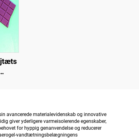
jtæts
til
r til
 te,
,
sin avancerede materialevidenskab og innovative
idig giver yderligere varmeisolerende egenskaber,
rk og
r behovet for hyppig genanvendelse og reducerer
da aerogel-vandtætningsbelægningens