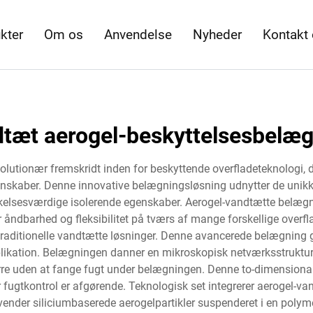
kter
Om os
Anvendelse
Nyheder
Kontakt
tæt aerogel-beskyttelsesbelæ
lutionær fremskridt inden for beskyttende overfladeteknologi,
kaber. Denne innovative belægningsløsning udnytter de unikke ka
elsesværdige isolerende egenskaber. Aerogel-vandtætte belægnin
r åndbarhed og fleksibilitet på tværs af mange forskellige overfl
raditionelle vandtætte løsninger. Denne avancerede belægning 
plikation. Belægningen danner en mikroskopisk netværksstruktur
ørre uden at fange fugt under belægningen. Denne to-dimensional
 fugtkontrol er afgørende. Teknologisk set integrerer aerogel-v
er siliciumbaserede aerogelpartikler suspenderet i en polymer