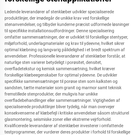
Ledende leverandører af stenklæber udvikler specialiserede
produktlinjer, der imødegår de unikke krav ved forskellige
stenanvendelser, og tilbyder kunderne præcist udformede løsninger
til specifikke installationsudfordringer. Denne specialisering
omfatter sammensætninger, der er udviklet til forskellige stentyper,
miljøforhold, underlagmaterialer og krav til ydeevne, hvilket sikrer
optimal klæbning og langvarig pålidelighed i et bredt spektrum af
anvendelser. Professionelle leverandører af stenklæber forstår, at
naturlige sten varierer betydeligt i porøsitet, densitet,
overfladetekstur og kemisk sammensætning, hvilket kræver
forskellige klæbeegenskaber for optimal ydeevne. De udvikler
specifikke sammensætninger til porøse sten som kalksten og
sandsten, tætte materialer som granit og marmor samt teknisk
fremstillede stenprodukter, der muligvis har unikke
overfladebehandlinger eller sammensætninger. Vigtigheden af
specialiserede produktlinjer bliver tydelig, når man overvejer
konsekvenserne af klæbefejl i kritiske anvendelser såsom strukturel
glasmontering, seismiske zoner eller ekstreme vejrforhold.
Kvalificerede leverandører af stenklæber investerer i omfattende
testprogrammer, der vurderer deres produkter i forhold til forskellige