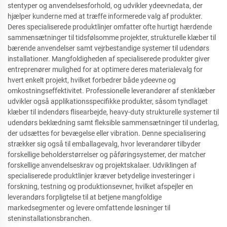
stentyper og anvendelsesforhold, og udvikler ydeevnedata, der
hjælper kunderne med at træffe informerede valg af produkter.
Deres specialiserede produktlinjer omfatter ofte hurtigt hærdende
sammensætninger til tidsfølsomme projekter, strukturelle klæber til
bærende anvendelser samt vejrbestandige systemer til udendørs
installationer. Mangfoldigheden af specialiserede produkter giver
entreprenører mulighed for at optimere deres materialevalg for
hvert enkelt projekt, hvilket forbedrer både ydeevne og
omkostningseffektivitet. Professionelle leverandører af stenklæber
udvikler også applikationsspecifikke produkter, såsom tyndlaget
klæber til indendørs flisearbejde, heavy-duty strukturelle systemer til
udendørs beklædning samt fleksible sammensætninger til underlag,
der udsættes for bevægelse eller vibration. Denne specialisering
strækker sig også til emballagevalg, hvor leverandører tilbyder
forskellige beholderstørrelser og påføringsystemer, der matcher
forskellige anvendelseskrav og projektskalaer. Udviklingen af
specialiserede produktlinjer kræver betydelige investeringer i
forskning, testning og produktionsevner, hvilket afspejler en
leverandørs forpligtelse til at betjene mangfoldige
markedsegmenter og levere omfattende løsninger til
steninstallationsbranchen.