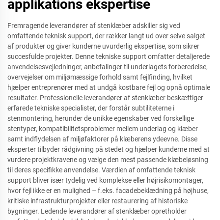
applikations ekspertise
Fremragende leverandører af stenklæber adskiller sig ved
omfattende teknisk support, der rækker langt ud over selve salget
af produkter og giver kunderne uvurderlig ekspertise, som sikrer
succesfulde projekter. Denne tekniske support omfatter detaljerede
anvendelsesvejledninger, anbefalinger til underlagets forberedelse,
overvejelser om miljømæssige forhold samt fejlfinding, hvilket
hjælper entreprenører med at undgå kostbare fejl og opnå optimale
resultater. Professionelle leverandører af stenklæber beskæftiger
erfarede tekniske specialister, der forstår subtiliteterne i
stenmontering, herunder de unikke egenskaber ved forskellige
stentyper, kompatibilitetsproblemer mellem underlag og klæber
samt indflydelsen af miljøfaktorer på klæberens ydeevne. Disse
eksperter tilbyder rådgivning på stedet og hjælper kunderne med at
vurdere projektkravene og vælge den mest passende klæbeløsning
til deres specifikke anvendelse. Værdien af omfattende teknisk
support bliver især tydelig ved komplekse eller højrisikomontager,
hvor fejl ikke er en mulighed – f.eks. facadebeklædning på højhuse,
kritiske infrastrukturprojekter eller restaurering af historiske
bygninger. Ledende leverandører af stenklæber opretholder