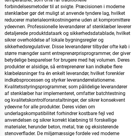
forbindelsesmetoder til at svigte. Præcisionen i moderne
stenklæber gør det muligt at anvende tyndere lag, hvilket
reducerer materialeomkostningerne uden at kompromittere
ydeevnen. Professionelle leverandører af stenklæber leverer
detaljerede produktdataark og sikkerhedsdatablade, hvilket
sikrer overholdelse af lokale bygningsregler og
sikkerhedsregulativer. Disse leverandører tilbyder ofte køb i
større mængder samt entreprenørprisprogrammer, der giver
betydelige besparelser for brugere med høj volumen. Deres
produkter er alsidige, så entreprenører kan indkøbe flere
klæbeløsninger fra én enkelt leverandør, hvilket forenkler
indkøbsprocessen og styrker leverandørrelationerne.
Kvalitetsstyringsprogrammer, som pålidelige leverandører
af stenklæber har implementeret, omfatter batchtestning
og kvalitetskontrolforanstaltninger, der sikrer konsekvent
ydeevne for alle produkter. Deres viden om
underlagskompatibilitet forhindrer kostbare fejl ved
anvendelsen og sikrer korrekt klæbning til forskellige
materialer, herunder beton, metal, træ og eksisterende
stenoverflader. De miljømæssige fordele ved moderne