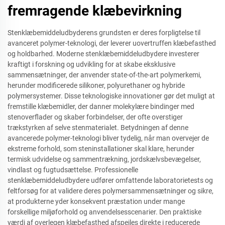
fremragende klæbevirkning
Stenklæbemiddeludbyderens grundsten er deres forpligtelse til
avanceret polymer-teknologi, der leverer uovertruffen klæbefasthed
og holdbarhed. Moderne stenklæbemiddeludbydere investerer
kraftigt i forskning og udvikling for at skabe eksklusive
sammensætninger, der anvender state-of-the-art polymerkemi,
herunder modificerede silikoner, polyurethaner og hybride
polymersystemer. Disse teknologiske innovationer gør det muligt at
fremstille klæbemidler, der danner molekylære bindinger med
stenoverflader og skaber forbindelser, der ofte overstiger
trækstyrken af selve stenmaterialet. Betydningen af denne
avancerede polymer-teknologi bliver tydelig, når man overvejer de
ekstreme forhold, som steninstallationer skal klare, herunder
termisk udvidelse og sammentrækning, jordskælvsbevægelser,
vindlast og fugtudsættelse. Professionelle
stenklæbemiddeludbydere udfører omfattende laboratorietests og
feltforsøg for at validere deres polymersammensætninger og sikre,
at produkterne yder konsekvent præstation under mange
forskellige miljøforhold og anvendelsesscenarier. Den praktiske
værdi af overlegen klæbefasthed afspejles direkte i reducerede