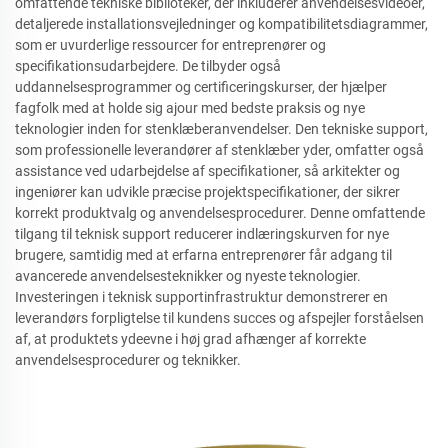
omfattende tekniske biblioteker, der inkluderer anvendelsesvideoer,
detaljerede installationsvejledninger og kompatibilitetsdiagrammer,
som er uvurderlige ressourcer for entreprenører og
specifikationsudarbejdere. De tilbyder også
uddannelsesprogrammer og certificeringskurser, der hjælper
fagfolk med at holde sig ajour med bedste praksis og nye
teknologier inden for stenklæberanvendelser. Den tekniske support,
som professionelle leverandører af stenklæber yder, omfatter også
assistance ved udarbejdelse af specifikationer, så arkitekter og
ingeniører kan udvikle præcise projektspecifikationer, der sikrer
korrekt produktvalg og anvendelsesprocedurer. Denne omfattende
tilgang til teknisk support reducerer indlæringskurven for nye
brugere, samtidig med at erfarna entreprenører får adgang til
avancerede anvendelsesteknikker og nyeste teknologier.
Investeringen i teknisk supportinfrastruktur demonstrerer en
leverandørs forpligtelse til kundens succes og afspejler forståelsen
af, at produktets ydeevne i høj grad afhænger af korrekte
anvendelsesprocedurer og teknikker.