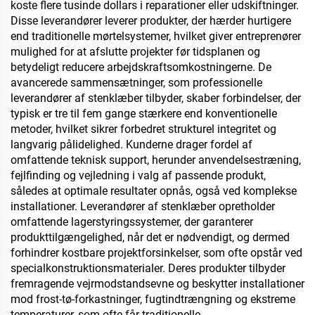
koste flere tusinde dollars i reparationer eller udskiftninger.
Disse leverandører leverer produkter, der hærder hurtigere
end traditionelle mørtelsystemer, hvilket giver entreprenører
mulighed for at afslutte projekter før tidsplanen og
betydeligt reducere arbejdskraftsomkostningerne. De
avancerede sammensætninger, som professionelle
leverandører af stenklæber tilbyder, skaber forbindelser, der
typisk er tre til fem gange stærkere end konventionelle
metoder, hvilket sikrer forbedret strukturel integritet og
langvarig pålidelighed. Kunderne drager fordel af
omfattende teknisk support, herunder anvendelsestræning,
fejlfinding og vejledning i valg af passende produkt,
således at optimale resultater opnås, også ved komplekse
installationer. Leverandører af stenklæber opretholder
omfattende lagerstyringssystemer, der garanterer
produkttilgængelighed, når det er nødvendigt, og dermed
forhindrer kostbare projektforsinkelser, som ofte opstår ved
specialkonstruktionsmaterialer. Deres produkter tilbyder
fremragende vejrmodstandsevne og beskytter installationer
mod frost-tø-forkastninger, fugtindtrængning og ekstreme
temperaturer, som ofte får traditionelle