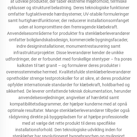
at udvikle produkter, der tåber ekstreme miljøforhold, termiske
cyklusser og strukturel belastning. Deres teknologiske funktioner
omfatter fugtaktiverede hærdsystemer, UV-stabile formuleringer
samt hurtighærdfunktioner, der reducerer installationsomfanget
uden at kompromittere den fremragende klæbekraft.
Anvendelsesområderne for produkter fra stenklæberleverandører
omfatter boliglandskabsdesign, kommercielle bygningsfacader,
indre designinstallationer, monumentrestaurering samt
infrastrukturprojekter. Disse leverandører kender de unikke
udfordringer, der er forbundet med forskellige stentyper – fra porøs
kalksten til tæt granit – og formulerer deres produkter i
overensstemmelse hermed. Kvalitetsfulde stenklæberleverandører
opretholder strenge testprotokoller for at sikre, at deres produkter
opfylder internationale standarder for klæbekraft, holdbarhed og
sikkerhed. De leverer omfattende teknisk dokumentation, herunder
anvendelsesvejledninger, angivelser af hærdetid samt
kompatibilitetsdiagrammer, der hjælper kunderne med at opnå
optimale resultater. Mange stenklæberleverandører tilbyder også
rådgivning direkte på byggepladsen for at hjælpe professionelle
med at vælge det rette produkt til deres specifikke
installationsforhold. Den teknologiske udvikling inden for
stenklæber har revolutioneret byggebranchen og muliggjort