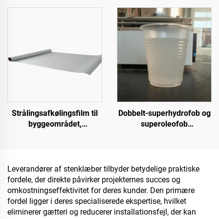
sammen med grundlaget
indendørs og udendørs
ST400), asfaltveje,
belægninger
asfaltvandtætning,
silikone-PU-renovering,
PMA, EPDM,
vand-/oliebaserede epoxy-
underlag, marmor,
belægningsfliser,
gennemtrængelige
betonoverflader,
Strålingsafkølingsfilm til
Dobbelt-superhydrofob og
køretøjsanvendelser mv.
byggeområdet,
superoleofob
strømforsyningsudstyr,
topbelægning til brug
industrielle og særlige
sammen med
lagerfaciliteter, olietanke,
strålingsafkølingsbelægning
korndepoter, transport- og
eller i andre scenarier,
Leverandører af stenklæber tilbyder betydelige praktiske
udendørs faciliteter samt
hvor hydrofobe og
fordele, der direkte påvirker projekternes succes og
nye livsstilsanvendelser
oleofobe egenskaber
omkostningseffektivitet for deres kunder. Den primære
kræves
fordel ligger i deres specialiserede ekspertise, hvilket
eliminerer gætteri og reducerer installationsfejl, der kan