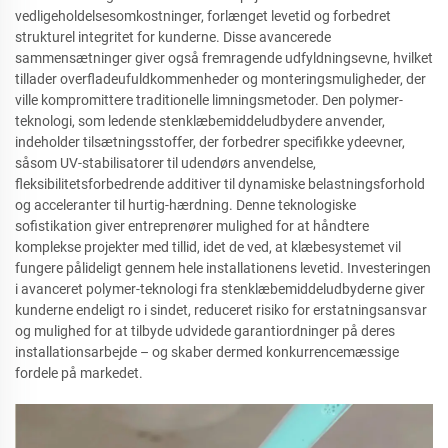
vedligeholdelsesomkostninger, forlænget levetid og forbedret
strukturel integritet for kunderne. Disse avancerede
sammensætninger giver også fremragende udfyldningsevne, hvilket
tillader overfladeufuldkommenheder og monteringsmuligheder, der
ville kompromittere traditionelle limningsmetoder. Den polymer-
teknologi, som ledende stenklæbemiddeludbydere anvender,
indeholder tilsætningsstoffer, der forbedrer specifikke ydeevner,
såsom UV-stabilisatorer til udendørs anvendelse,
fleksibilitetsforbedrende additiver til dynamiske belastningsforhold
og acceleranter til hurtig-hærdning. Denne teknologiske
sofistikation giver entreprenører mulighed for at håndtere
komplekse projekter med tillid, idet de ved, at klæbesystemet vil
fungere pålideligt gennem hele installationens levetid. Investeringen
i avanceret polymer-teknologi fra stenklæbemiddeludbyderne giver
kunderne endeligt ro i sindet, reduceret risiko for erstatningsansvar
og mulighed for at tilbyde udvidede garantiordninger på deres
installationsarbejde – og skaber dermed konkurrencemæssige
fordele på markedet.