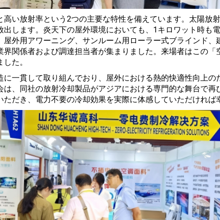
と高い放射率という2つの主要な特性を備えています。太陽放
放出します。炎天下の屋外環境においても、1キロワット時も
、屋外用アワーニング、サンルーム用ローラー式ブラインド、
業界関係者および調達担当者が集まりました。来場者はこの「
ました。
造に一貫して取り組んでおり、屋外における熱的快適性向上の
会は、同社の放射冷却製品がアジアにおける専門的な舞台で再
いただき、電力不要の冷却効果を実際に体感していただければ