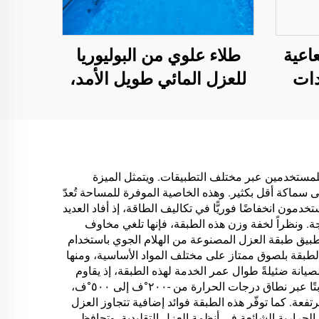
عاعية
طلاء علوي من البوليوريا
دات
للعزل المائي طويل الأمد،
دعات
مثل حمامات السباحة
ة،
والأسطح والحمامات
ازن
نقل
للمستخدمين عبر مختلف التطبيقات. ويتمثل الميزة
ى سماكة أقل بكثير. وهذه الخاصية الموفرة للمساحة تُعدّ
،
 الضخمة. ويلاحظ المستخدمون انخفاضًا فوريًّا في تكاليف الطاقة، إذ أفاد العديد
 في
طح الحرجة. ونظراً لخفة وزن هذه الطبقة، فإنها تلغي مخاوف
ن تطبيق طبقة العزل المصنوعة من الهلام الجوي باستخدام
لطبقة بلصوق ممتاز على مختلف المواد الأساسية، ومنها
صيانة ضئيلةً طوال عمر الخدمة لهذه الطبقة، إذ يقاوم
المادة المجففة التشققَ والتقشّرَ والتدهورَ في ظل الظروف التشغيلية العادية. وتضمن قدرتها على مقاومة العوامل الجوية أداءً ثابتًا عبر نطاق درجات الحرارة من -٢٠٠°ف إلى ٥٠٠°ف،
فعة. كما توفّر هذه الطبقة فوائد إضافية تتجاوز العزل
لحرارية الشائعة في أنظمة العزل التقليدية. وتحافظ