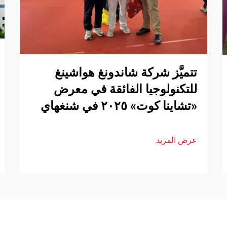
تتميَّز شركة شاندونغ هواشينغ
للتكنولوجيا الفائقة في معرض
«تشاينا كوت» ٢٠٢٥ في شنغهاي
عرض المزيد