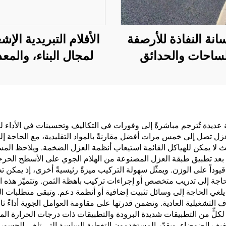
انة النفاذة للأرصفة
الأفلام التبريدية الإش
ساحات والحدائق
لمجال البناء، والمع
ف السيارات وغيرها
الكهربائية، والمستو
لمناطق، وهي منتج
الصناعية والمتخصص
اسي لبناء المدن
وخزانات النفط، ومخ
الإسفنجية
الحبوب، ووسائل ال
ة عديدة تُترجم مباشرةً إلى وفورات في التكاليف وتحسينات في الأداء 
 عزل تصل إلى خمس مرات أفضل مقارنةً بالمواد التقليدية، مع الحاجة إل
والمرافق الخارجية
مة لا تُقدَّر بثمن في مشاريع التحديث (Retrofit) حيث لا يمكن للهياكل القائمة استيعاب أنظمة العزل
والتطبيقات الناشئة
قات التدفئة والتبريد بعد تطبيق طبقة العزل المصنوعة من الهلام الجوي على الأس
 قيوداً على الوزن. ويمثّل سهولة التركيب ميزةً رئيسيةً أخرى، إذ يمك
أنماط الحياة
اجة إلى تدريب متخصص أو إجراءات تركيب باهظة الثمن. وتتميّز هذه ا
يلغي الحاجة إلى وسائل تثبيت إضافية أو أنظمة دعم. وتبقى متطلبات ال
لٍّ من التطبيقات شديدة البرودة والتطبيقات ذات درجات الحرارة المرت
خفيف الضوضاء. ويقدّر المستخدمون التغطية السلسة التي تلغي الجسور ا