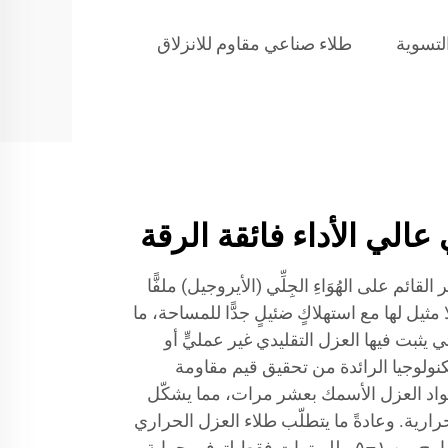
لتسوية
طلاء صناعي مقاوم للانزلاق
عالي الأداء فائقة الرقة
قائم على الهُوَاءِ الجِلِّي (الأيروجيل) ملفًّا
ا مثيل لها مع استهلاكٍ ضئيلٍ جدًّا للمساحة، ما
ي يثبت فيها العزل التقليدي غير عمليٍّ أو
كنولوجيا الرائدة من تحقيق قيم مقاومة
 مواد العزل الأسمك بعشر مرات، مما يشكّل
رارية. وعادةً ما يتطلّب طلاء العزل الحراري
القائم على الأيروجيل سماكةً تتراوح بين ١–٥ ملليمترات فقط لتوفير حماية