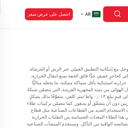
احصل على عرض سعر
AR
ائية لمادة الأيروجل مع إمكانية التطبيق العملي عبر الرش أو الفرشاة.
ي كحاجزٍ خفيفٍ جدًّا فائق الخفة يمنع انتقال الحرارة،
رية استثنائية بأقل سماكة ممكنة، ما يجعله مثاليًّا
 الهوائي من بنيته المجهرية الفريدة، التي تتضمّن شبكةً
متصلةً من المسام النانوية المملوءة بالهواء أو الغاز. وهذه البنية تؤدي إلى معامل توصيل حراري منخفضٍ للغاية، غالبًا ما يصل إلى قيمٍ تبلغ ٠٫٠١٣ واط/متر·كلفن، متفوِّقًا بذلك بشكلٍ
يين دون أن يتشقّق أو يتدهور. كما تتضمّن تركيبات طلاء
ات الاستخدام العديد من القطاعات الصناعية مثل قطاع
 هذا الطلاء المعدات الحساسة من التقلبات الحرارية
خصائصه الواقية من التآكل. وتستخدم المنشآت الصناعية