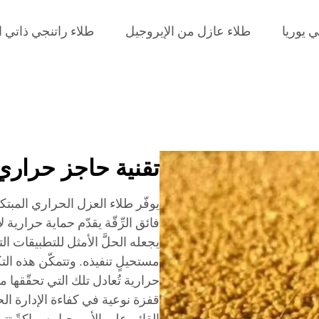
ي يوريا
طلاء عازل من الإيروجيل
طلاء راتنجي ذاتي ا
تقنية حاجز حراري 
يوفّر طلاء العزل الحراري المبتكر ال
فائق الرِّقّة يقدّم حماية حرارية ل
يجعله الحلَّ الأمثل للتطبيقات الت
مستحيلٍ تنفيذه. وتتمكّن هذه الت
حرارية تُعادل تلك التي تحقّقها
قفزة نوعية في كفاءة الإدارة الح