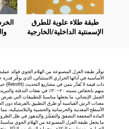
طبقة طلاء علوية للطرق
الخرس
الإسمنتية الداخلية/الخارجية
وال
(تُستخدم مع مادة التمهيد
ومواق
ST400)، والطرق
من ا
الأسفلتية، والعزل المائي
أس
للأسفلت، وإعادة تجديد
توفّر طبقة العزل المصنوعة من الهلام الجوي فوائد عملي
الأساسية في أدائها الحراري الاستثنائي، الذي يوفّر قدرة
البولي يوريثان السيليكوني،
ذات قي
وخلائط PMA، وحبيبات
منهم بانخفاض نسبته ٢٠–٣٠٪ في نف
الحِمل الإنشائي، ما يجعلها مناسبةً للتطبيقات التي تفرض
EPDM، والركائز الإيبوكسية
معدات الرش القياسية أو طرق التطبيق بالفرشاة دون الح
القابلة للذوبان في الماء أو
الأسطح المعدنية والخرسانية والخشبية والبلاستيكية، مما 
الزيت، والرخام، وبلاط
ما يجعل طبقة العزل المصنوعة من الهلام الجوي مناسبةً لك
الأرضيات، والخرسانة
الحراري، ومنها منع التكاثف وحماية المواد من التآكل وت