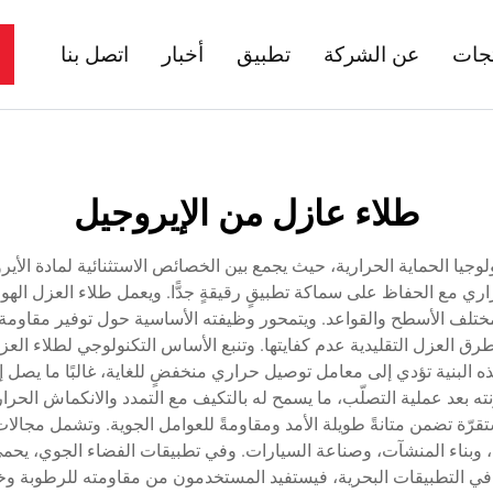
تجات
عن الشركة
تطبيق
أخبار
اتصل بنا
طلاء عازل من الإيروجيل
(Aerogel) تقدّمًا ثوريًّا في تكنولوجيا الحماية الحرارية، حيث يجمع بين الخصائص الاستثن
راري مع الحفاظ على سماكة تطبيقٍ رقيقةٍ جدًّا. ويعمل طلاء العزل الهوائ
تلف الأسطح والقواعد. ويتمحور وظيفته الأساسية حول توفير مقاومة حرا
رق العزل التقليدية عدم كفايتها. وتنبع الأساس التكنولوجي لطلاء العزل
نته بعد عملية التصلّب، ما يسمح له بالتكيف مع التمدد والانكماش الحرار
قرّة تضمن متانةً طويلة الأمد ومقاومةً للعوامل الجوية. وتشمل مجال
، وبناء المنشآت، وصناعة السيارات. وفي تطبيقات الفضاء الجوي، يحمي
ما في التطبيقات البحرية، فيستفيد المستخدمون من مقاومته للرطوبة و