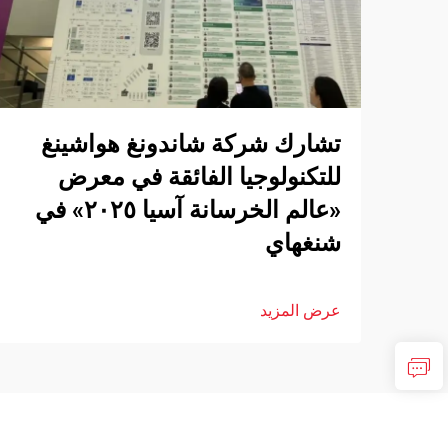
تشارك شركة شاندونغ هواشينغ
للتكنولوجيا الفائقة في معرض
«عالم الخرسانة آسيا ٢٠٢٥» في
شنغهاي
عرض المزيد