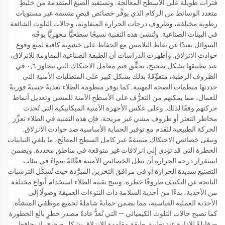
فترات طويلة على الأسطح المعالَجة. وتستفيد الصيغ المتقدمة من خليطٍ
متعدد الوسائط من الركام الذي يوفِّر خصائص قبضٍ متسقة عبر مستويات
رطوبة مختلفة، وظروف درجات الحرارة المتفاوتة، وحالات التلوث الشائعة
في البيئات الصناعية. وتُنشئ هذه التقنية نسيجًا سطحيًّا مجهرِيًّا يوجِّه
السوائل بعيدًا عن نقاط التلامس مع الحفاظ على خشونة كافية لمنع وقوع
حوادث الانزلاق. وأظهرت الدراسات أن الطبقة الصناعية المقاومة للانزلاق،
عند تطبيقها بشكل صحيح، تحقِّق قيم معامل الاحتكاك التي تتجاوز ٠,٦ في
الظروف الرطبة، متفوِّقةً بذلك بشكل كبير على المتطلبات الأمنية التي
حددتها منظمات الصحة المهنية. كما توفر منظومة الطلاء تغذيةً حسيةً فوريةً
للعمال، مما يمكنهم من التعرُّف على الأسطح الآمنة للمشي وتعديل أنماط
حركتهم وفقًا لذلك. وعلى عكس الأجهزة الأمنية الميكانيكية التي تُحدث
مخاطر التعثر أو ظروف مشي غير مريحة، فإن هذه التقنية في الطلاء تعزِّز
الحركة الطبيعية للقدم مع توفير الحماية الأساسية ضد حوادث الانزلاق.
وتبقى خصائص الاحتكاك متسقةً عبر كامل السطح المعالَج، ما يلغي التباينات
الخطرة التي قد تؤدي إلى انزلاقات غير متوقعة في مناطق محددة. ويضمن
استقرار درجة الحرارة أن تظل الخصائص الأمنية فعَّالةً سواءً في بيئات
التصنيع شديدة الحرارة أو في مرافق التخزين المبرَّدة حيث تُشكِّل الترسبات
الناتجة عن التكثيف ظروفًا خطرة. وتتيح تقنية الطلاء استخدام أنواع مختلفة
من الأحذية، بدءًا من أحذية السلامة ذات النتوءات العميقة وصولًا إلى
الأحذية العملية القياسية، مما يضمن حمايةً شاملةً لجميع موظفي المنشأة.
كما تصبح حالات التلوث الكيميائي — التي تُعدُّ عادةً مصدر خطرٍ بالغ الخطورة
— قابلةً للإدارة عند تطبيق طبقة مقاومة للانزلاق بشكل صحيح، إذ يحافظ