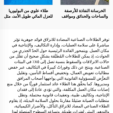
المسامية، وتطبيقات
المركبات وغيرها
الخرسانة النفاذة للأرصفة
طلاء علوي من البوليوريا
والساحات والحدائق ومواقف
للعزل المائي طويل الأمد، مثل
السيارات وغيرها من
حمامات السباحة والأسطح
المناطق، وهي منتج أساسي
والحمامات
لبناء المدن الإسفنجية
توفر الطلاءات الصناعية المضادة للانزلاق فوائد جوهرية تؤثر
مباشرةً على سلامة العمليات، وإدارة التكاليف، والإنتاجية في
مكان العمل. ويتمحور الفائدة الرئيسية حول الحدّ الجذري من
الحوادث، إذ يمكن للطلاءات المُطبَّقة بشكلٍ صحيح أن تقلِّل من
حالات الانزلاقات والسقوط بنسبة تصل إلى ٨٥٪ في البيئات
الصناعية. وينتج عن ذلك وفوراتٌ كبيرةٌ في التكاليف عبر خفض
مطالبات تعويض العمال، وتخفيض أقساط التأمين، وتقليل
التعرُّض للمسؤولية القانونية التي يواجهها أصحاب المرافق
ومديروها. كما يحقِّق هذا الطلاء عائد استثمار فوريًّا من خلال منع
إصابات مكان العمل المكلفة، والتي تؤدي عادةً إلى فقدان
الإنتاجية، وتكاليف طبية، وتعقيدات قانونية محتملة. وتظل
متطلبات الصيانة ضئيلةً مقارنةً بحلول السلامة البديلة، إذ يقاوم
الطلاء الصناعي المضاد للانزلاق التآكل، والأضرار الكيميائية،
والتدهور البيئي لفتراتٍ طويلة. وتساعد السطوح المتصلة لهذا