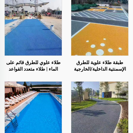
طبقة طلاء علوية للطرق
طلاء علوي للطرق قائم على
الإسمنتية الداخلية/الخارجية
الماء | طلاء متعدد القواعد
(تُستخدم مع مادة التمهيد
لتغيير اللون للأسطح الداخلية
ST400)، والطرق الأسفلتية،
والخارجية
والعزل المائي للأسفلت،
وإعادة تجديد البولي يوريثان
السيليكوني، وخلائط PMA،
وحبيبات EPDM، والركائز
الإيبوكسية القابلة للذوبان في
الماء أو الزيت، والرخام،
وبلاط الأرضيات، والخرسانة