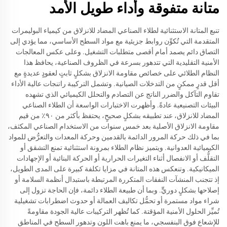
متانة متفوقة وأداء طويل الأمد
تنبع المتانة الاستثنائية لطلاء الصناعي المضاد للانزلاق من كيمياء البوليمرات
المتقدمة التي تُكوِّن روابط جزيئية مع مواد السطح الأساسي، مما يؤدي إلى
التصاق دائم يصمد أمام أقصى متطلبات التشغيل. وعلى عكس المعالجات
الأمنية التقليدية التي تتدهور بسرعة في الظروف الصناعية، يحافظ هذا
النظام الطلائي على خصائص مقاومة الانزلاق بشكلٍ ثابتٍ لعقودٍ عديدةٍ مع
أقل قدرٍ ممكنٍ من التدخلات الصيانية. وتشمل التركيبة راتنجات عالية الأداء
تقاوم التآكل والضرر الناتج عن التصادم والتحلل الكيميائي الذي تشهده
البيئات التصنيعية عادةً. وأظهرت الاختبارات الواسعة أن الطلاء الصناعي
المضاد للانزلاق، عند تطبيقه بشكلٍ صحيحٍ، يحتفظ بأكثر من ٩٠٪ من قيم
مقاومة الانزلاق الأصلية بعد خمس سنوات من الاستخدام الصناعي المكثف،
بما في ذلك حركة المرور الدائمة بالقدمين وحركة المعدات والتعرُّض للمواد
الكيميائية العدوانية. ويتميز نظام الطلاء بمرونة استثنائية تمنع التشقق أو
التقلُّف أو الانفصال أثناء التغيرات الحرارية أو الحركة البنائية أو الإجهادات
الميكانيكية. وتنعكس هذه المتانة في مزايا تكلفة كبيرة على المدى الطويل،
إذ تتجنب المنشآت النفقات المتكررة المرتبطة باستبدال أنظمة السلامة أو
إصلاحها بشكلٍ دوريٍّ. وبما أن طبيعة الطلاء دائمة، فإن الحاجة تزول إلى
شراء مواد مستمرة أو تحمُّل تكاليف العمالة أو حدوث اضطرابات تشغيلية
تُميِّز الحلول الأمنية المؤقتة. كما تُظهر التركيبات عالية الجودة مقاومةً
للإشعاع فوق البنفسجي، ما يمنع باهت اللون وتدهور السطح في المناطق