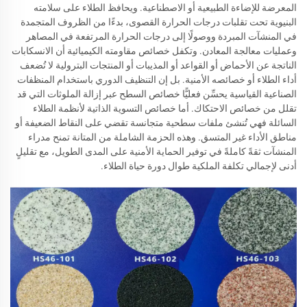
المعرضة للإضاءة الطبيعية أو الاصطناعية. ويحافظ الطلاء على سلامته
البنيوية تحت تقلبات درجات الحرارة القصوى، بدءًا من الظروف المتجمدة
في المنشآت المبردة ووصولًا إلى درجات الحرارة المرتفعة في المصاهر
وعمليات معالجة المعادن. وتكفل خصائص مقاومته الكيميائية أن الانسكابات
الناتجة عن الأحماض أو القواعد أو المذيبات أو المنتجات البترولية لا تُضعف
أداء الطلاء أو خصائصه الأمنية. بل إن التنظيف الدوري باستخدام المنظفات
الصناعية القياسية يحسِّن فعليًّا خصائص السطح عبر إزالة الملوثات التي قد
تقلل من خصائص الاحتكاك. أما خصائص التسوية الذاتية لأنظمة الطلاء
السائلة فهي تُنشئ ملفات سطحية متجانسة تقضي على النقاط الضعيفة أو
مناطق الأداء غير المتسق. وهذه الحزمة الشاملة من المتانة تمنح مدراء
المنشآت ثقةً كاملةً في توفير الحماية الأمنية على المدى الطويل، مع تقليلٍ
أدنى لإجمالي تكلفة الملكية طوال دورة حياة الطلاء.