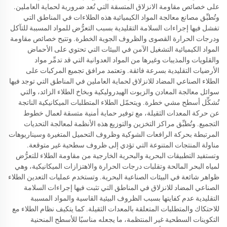
على خصائص مقاومة الانزلاق المتسقة التي تُعد ضرورية لحماية العاملين.
وتُطبِّق مصانع معالجة المواد الكيميائية هذه الطلاءات في المناطق التي
تفشل فيها إجراءات السلامة التقليدية بسبب التعرُّض للمواد المسببة للتآكل
ودرجات الحرارة القصوى والظروف الجوية الخطرة. وتتيح خصائص مقاومة
المواد الكيميائية التشغيل الآمن في البيئات التي تحتوي على الأحماض
والقلويات والمذيبات وغيرها من المواد العدوانية التي قد تدمِّر مواد
الأرضيات التقليدية بسرعة فائقة. وتعتمد مرافق تجميع المركبات على
الطلاء الصناعي المضاد للانزلاق لحماية العاملين في المناطق التي توجد فيها
سوائل معالجة المعادن والزيوت الهيدروليكية وبخاخ الطلاء الزائد، والتي
تُشكِّل أسطح مشي خطرة. ويتحمّل الطلاء المتطلبات الميكانيكية الناتجة
عن حركة المعدات الثقيلة، مع توفير حماية أمنية متسقة لعمال خطوط
التجميع. وتُطبِّق مراكز التخزين والتوزيع هذه الأنظمة لمعالجة التحديات
المرتبطة بحركة الرافعات الشوكية وظروف التحميل المتغيرة وسيناريوهات
مناولة المنتجات المتنوعة التي تؤدي إلى ظروف سطحية غير متوقعة.
وتستفيد التطبيقات البحرية والبحرية الخارجية من مقاومة الطلاء للتعرُّض
لمياه البحر المالحة وتقلبات درجات الحرارة والاهتزازات الميكانيكية، وهي
ظواهر شائعة في البيئات الصناعية البحرية. وتستخدم عمليات التعدين الطلاء
الصناعي المضاد للانزلاق في المناطق التي تثبت فيها إجراءات السلامة
التقليدية عدم كفايتها بسبب الظروف البيئية القاسية والمواد المسببة
للاحتكاك والمتطلبات المتعلقة بالمعدات الثقيلة. كما يتكيف نظام الطلاء مع
التكوينات السطحية غير المنتظمة، ما يجعله مناسبًا للأسطح المنحنية