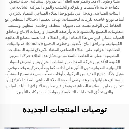
متينًا وطويل الأمد. وتتميَّز هذه الطلاءات بمرونةٍ استثنائية، حيث تلتصق
بكفاءة عالية بالأسمنت والفولاذ والخشب والمواد المركبة الشائعة في
البيئات الصناعية. ويدخل في تكنولوجيا الطلاء الصناعي المضاد للانزلاق
أنماط توزيع خاضعة للرقابة للجسيمات، بهدف تعظيم الاحتكاك السطحي مع
الحفاظ في الوقت نفسه على سهولة التنظيف وجاذبية المظهر. وتستفيد
منظومات التصنيع والمستودعات وأرصفة التحميل وأرضيات الإنتاج ومناطق
الصيانة بشكلٍ كبيرٍ من هذا النظام الواقي للطلاء. كما تعتمد مصانع المعالجة
الكيميائية، ومرافق إنتاج الأغذية، وخطوط التجميع automotive، والبيئات
الصناعية الدوائية على الطلاء الصناعي المضاد للانزلاق لتلبية المتطلبات
التنظيمية الصارمة الخاصة بالسلامة. ويتحمَّل هذا الطلاء حركة المرور
الكثيفة للأقدام، وحركة المعدات، والتقلبات الحرارية، والتعرض للمواد
الكيميائية العدوانية دون التأثير على أدائه. كما يتطلَّب تركيبه وقت توقفٍ
ضئيل جدًّا، إذ تتيح العديد من التركيبات أوقات تصلُّب سريعة تسمح للمنشآت
باستئناف عملياتها بسرعة. وتفي أنظمة الطلاء الصناعي المضاد للانزلاق أو
تتجاوز معايير السلامة الصناعية، وتوفر قيم مقاومة الانزلاق القابلة للقياس
والتي تحقِّق المتطلبات التنظيمية ومواصفات شركات التأمين.
توصيات المنتجات الجديدة