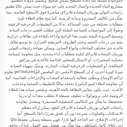
الموجودة مسبقًا عند إعداد السطح بشكلٍ صحيح. وتشمل مرونة التطبيق
مشاريع البناء الجديدة وأعمال التجديد على حدٍ سواء، حيث يمكن غالبًا تطبيق
راتنجات البولي يوريثان المضادة للانزلاق مباشرةً فوق الأسطح القائمة، مما
يقلّل من تكاليف المشروع ومدّته الزمنية. كما يتيح نظام الطلاء تلبية
متطلبات مختلفة من حيث السماكة، بدءًا من التطبيقات الزخرفية الرقيقة
وصولًا إلى المواصفات الصناعية الثقيلة التي تتطلب أقصى درجات المتانة.
وتسمح المرونة البيئية بتثبيت هذا الراتنج وأداءه بكفاءة في نطاقات حرارية
تمتد من درجات التجمد وحتى الظروف المرتفعة الحرارة، ما يوسع نطاق
فائدته عبر مختلف المناخات وأنواع المباني. ويمكن صياغة راتنجات البولي
يوريثان المضادة للانزلاق لتلبية متطلبات أداء محددة، مثل مقاومة كيميائية
محسَّنة للمختبرات، أو الامتثال للمعايير الخاصة بالأغذية في مرافق
المعالجة، أو التشطيبات الزخرفية للبيئات التجارية. ويمثّل سهولة الصيانة
ميزةً كبيرةً أخرى، إذ إن السطح الأملس ذي الملمس المُgetTextured يقاوم
تراكم الأوساخ وينظّف بفعالية باستخدام المعدات والإجراءات القياسية. كما
أن مقاومة الطلاء لنمو البكتيريا تجعله مثاليًّا للتطبيقات الصحية وخدمات
الأغذية، حيث تكون معايير النظافة بالغة الأهمية. وتقتصر صيانة هذا الطلاء
الروتينية على بروتوكولات تنظيف بسيطة لا تتطلب معدات أو تدريبًا
متخصصًا، ما يقلّل من التكاليف التشغيلية المستمرة. وبفضل مقاومة
راتنجات البولي يوريثان المضادة للانزلاق للبقع، يمكن إزالة معظم
الانسكابات والملوثات بسرعة دون أن تلحق ضررًا دائمًا بالسطح. أما
إجراءات الإصلاح، عند الحاجة إليها نادرًا، فهي بسيطة ويمكن تنفيذها غالبًا
دون إغلاق كامل للمناطق، مما يقلّل من تعطيل سير العمل. كما أن توافق