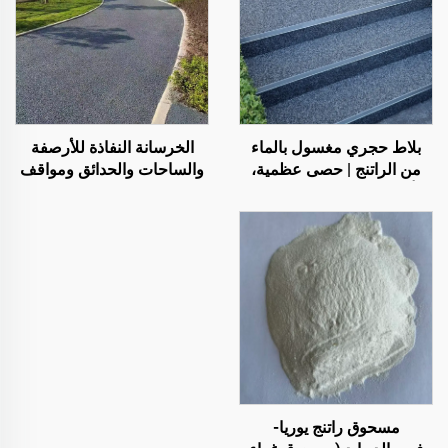
بلاط حجري مغسول بالماء
الخرسانة النفاذة للأرصفة
من الراتنج | حصى عظمية،
والساحات والحدائق ومواقف
أحجار كريستالية، سجادة
السيارات وغيرها من
حجرية للتطبيقات التجارية
المناطق، وهي منتج أساسي
والسكنية
لبناء المدن الإسفنجية
مسحوق راتنج يوريا-