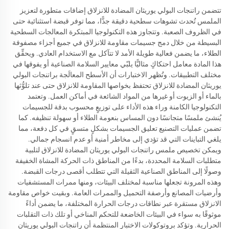
تتضمن راتنجات البولي يوريثان المضادة للانزلاق إضافات متطورة لتعزيز
الملمس تُحدث تشوهات سطحية دقيقة جدًّا، مما توفر قبضة استثنائية حتى
في الظروف الصعبة. وتتجاوز هذه التكنولوجيا المبتكرة المعالجات السطحية
البسيطة من خلال دمج جسيمات مقاومة للانزلاق في جميع أجزاء مصفوفة
الطلاء، ما يضمن فعالية طويلة الأمد لا تتآكل مع الاستخدام العادي. ويحقِّق
هذا المادة معامل احتكاكٍ مثاليًّا يلبّي معايير السلامة الصناعية أو يفوقها في
مختلف التطبيقات. وتُظهر الاختبارات أن الأسطح المعالَجة براتنجات البولي
يوريثان المضادة للانزلاق تحتفظ بخواصها المقاومة للانزلاق حتى عند تلوُّثها
بالماء أو الزيوت أو غيرها من المواد الشائعة في أماكن العمل. وتعتمد
التكنولوجيا الكامنة وراء هذه الأداء على توزيعٍ محسوب بدقة للجسيمات
يُنشئ ملمسًا متجانسًا دون المساس بنعومة الطلاء أو سهولة تنظيفه. كما
تضمن عمليات التصنيع تعليق الجسيمات بشكلٍ متسقٍ في كل دفعة، مما
يلغي التباينات التي قد تؤدي إلى مخاطر أمنية أو عدم انسجام جمالي.
ويمكن تخصيص ملمس راتنجات البولي يوريثان المضادة للانزلاق لتلبية
متطلبات السلامة المحددة، بدءًا من المناطق ذات الحركة المشاة الخفيفة
وصولًا إلى المناطق الصناعية الثقيلة التي تتطلب أقصى درجات القبضة.
وهذه المرونة تجعلها مناسبة لمختلف البيئات، ومنها ممرات المستشفيات
وأرضيات المصانع وأرصفة التحميل والممرات العامة. وبقيت خواص مقاومة
الانزلاق مستقرة عبر نطاقات درجات الحرارة المختلفة، ما يضمن أداءً
موثوقًا به سواء في البيئات الخاضعة للتحكم المناخي أو تلك ذات التقلبات
الحرارية. وتؤكد بروتوكولات الاختبار المنتظمة أن راتنجات البولي يوريثان