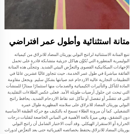
متانة استثنائية وأطول عمر افتراضي
تنبع المتانة الاستثنائية لراتنج البولي يوريثان المضاد للانزلاق من كيميائه
البوليمرية المتطورة التي تُكوِّن هياكل جزيئية متشابكة قادرة على تحمل
الإجهادات الميكانيكية القصوى والتعرُّض البيئي الشديد. وتتجلَّى هذه المتانة
الفائقة مباشرةً في طول عمر الخدمة، حيث تتجاوز غالبًا عشرين عامًا في
التطبيقات التجارية عالية الازدحام عند صيانتها بشكلٍ سليم. ويجعل مقاومة
المادة للتآكل والتأثيرات الكيميائية والصدمات منها استثمارًا ممتازًا للمنشآت
التي تبحث عن حلول أرضيات طويلة الأمد. فعلى عكس الطلاءات التقليدية
التي قد تتقشَّر أو تنفصل أو تتآكل عند نقاط الازدحام الشديد، يحافظ راتنج
البولي يوريثان المضاد للانزلاق على سلامته المظهرية طوال عمره
التشغيلي. كما أن مرونة الطلاء تسمح له بالتكيف مع حركة الطبقة الأساسية
دون التشقق، وهي ميزةٌ بالغة الأهمية في المباني الخاضعة لتقلبات درجات
الحرارة أو الاستقرار الهيكلي. وقد أثبت الاختبار الشامل أن راتنج البولي
يوريثان المضاد للانزلاق يحتفظ بخصائصه الفيزيائية حتى بعد التعرُّض لدورات