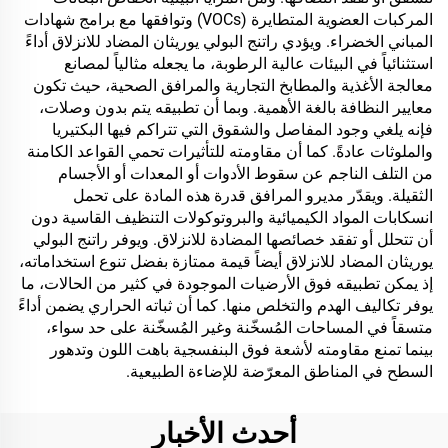
المركبات العضوية المتطايرة (VOCs) وتوافقها مع برامج شهادات
المباني الخضراء. ويؤدي راتنج البولي يوريثان المضاد للانزلاق أداءً
استثنائياً في البيئات عالية الرطوبة، ما يجعله مثالياً لمصانع
معالجة الأغذية والمطابخ التجارية والمرافق الصحية، حيث تكون
معايير النظافة بالغة الأهمية. وبما أن تطبيقه يتم بدون وصلات،
فإنه يلغي وجود المفاصل والشقوق التي تتراكم فيها البكتيريا
والملوثات عادةً. كما أن مقاومته للتأثيرات تحمي القواعد الكامنة
من التلف الناجم عن سقوط الأدوات أو المعدات أو الأجسام
الثقيلة. ويقدّر مديرو المرافق قدرة هذه المادة على تحمل
انسكابات المواد الكيميائية والبروتوكولات التنظيف القاسية دون
أن تتحلل أو تفقد خصائصها المضادة للانزلاق. ويوفر راتنج البولي
يوريثان المضاد للانزلاق أيضاً قيمة ممتازة بفضل تنوع استخداماته،
إذ يمكن تطبيقه فوق الأرضيات الموجودة في كثير من الحالات، ما
يوفر تكاليف الهدم والتخلص منها. كما أن ثباته الحراري يضمن أداءً
متسقاً في المساحات المُسخّنة وغير المُسخّنة على حد سواء،
بينما تمنع مقاومته لأشعة فوق البنفسجية باهت اللون وتدهور
السطح في المناطق المعرّضة للإضاءة الطبيعية.
أحدث الأخبار