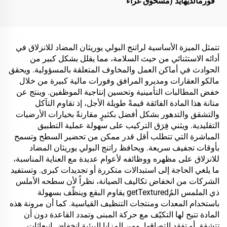
فورمالديهايد (مسحوق غراء
الخشب‏/الغراء البودرية)
المستخدم في إنتاج الألواح
الاصطناعية، بما في ذلك
الخشب الرقائقي متعدد
تتمثل الميزة الأساسية لراتنج البولي يوريثان المضاد للانزلاق في
الطبقات، والألواح الخشبية
أدائه الاستثنائي من حيث السلامة، مما يقلل بشكل كبير من
الدقيقة، والألواح الصديقة
الحوادث في أماكن العمل والمخاوف المتعلقة بالمسؤولية. ويحقق
للبيئة، وألواح الحبيبات
مالكو العقارات ومديرو المرافق وفورات مالية كبيرة من خلال
المغشاة بطبقة خشبية،
خفض المطالبات التأمينية وتحسين إنتاجية الموظفين. وينتج عن
وغيرها.
متانة هذا المادة الفائقة قيمةً طويلة الأجل، إذ تقاوم التآكل
والتشقق والتدهور بشكل أفضل بكثيرٍ مقارنةً بخيارات الأرضيات
التقليدية. ويثني فِرَق التركيب على سهولة عملية التطبيق
المباشرة التي تتطلب أقل قدر ممكن من تحضير السطح وتسمح
بأوقات تجفيف سريعة. ويحافظ راتنج البولي يوريثان المضاد
للانزلاق على مظهره ووظائفه لأعوام عديدة مع العناية المناسبة،
ما يلغي الحاجة إلى استبدالات متكررة أو تجديدات كبرى. وتستفيد
الشركات من انخفاض تكاليف الصيانة، نظراً لأن سطحه الأملس
ذي الملمس المُgetTextured يقاوم البقع وينظّف بسهولة
باستخدام المعدات ومنتجات التنظيف القياسية. كما أن مرونة هذه
المادة تتيح لها التكيّف مع حركة المبنى وتمدد القاعدة دون أن
تتشقق أو تفقد التصاقها. ومن المزايا البيئية انخفاض انبعاثات