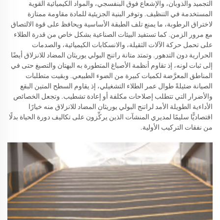
التجميد والذوبان، والإشعاع فوق البنفسجي، والمواد الكيميائية القوية
المستخدمة في التنظيف. وتوفر البنية الجزيئية للمادة مقاومة ممتازة
لاختراق الرطوبة، ما يمنع تلف الطبقة الأساسية ويحافظ على قوة الالتصاق
مع مرور الزمن. كما تستفيد البيئات الصناعية بشكل خاص من قدرة الطلاء
على تحمل حركة الآلات الثقيلة، والانسكابات الكيميائية، والصدمات
الحرارية دون التدهور. وتمتد متانة راتنج البولي يوريثان المضاد للانزلاق أيضًا
إلى ثبات لونه، إذ تقاوم أنظمة الأصباغ المتطورة به البهتان والتصبغ حتى في
المناطق المعرَّضة لكميات كبيرة من الضوء الطبيعي. وبقيت متطلبات
الصيانة ضئيلةً طوال عمر الطلاء التشغيلي، إذ يقاوم السطح المتين البقع
والأضرار التي تتطلب إصلاحات مكلفة أو إعادة تشطيب. وتجعل الخصائص
الأداءية الطويلة الأمد لراتنج البولي يوريثان المضاد للانزلاق منه خيارًا
اقتصاديًّا سليمًا لمديري المنشآت الذين يركِّزون على تكاليف دورة الحياة بدلًا
من نفقات التركيب الأولية.