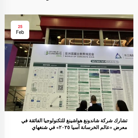
25
Feb
تشارك شركة شاندونغ هواشينغ للتكنولوجيا الفائقة في
معرض «عالم الخرسانة آسيا ٢٠٢٥» في شنغهاي