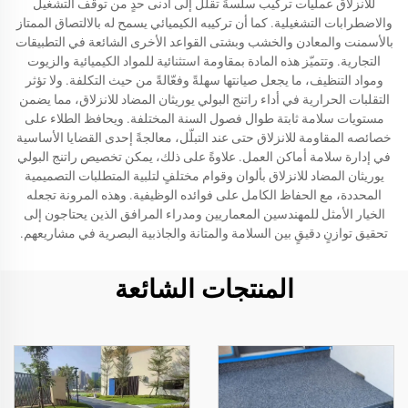
للانزلاق عمليات تركيب سلسةً تقلّل إلى أدنى حدٍ من توقّف التشغيل
والاضطرابات التشغيلية. كما أن تركيبه الكيميائي يسمح له بالالتصاق الممتاز
بالأسمنت والمعادن والخشب وبشتى القواعد الأخرى الشائعة في التطبيقات
التجارية. وتتميّز هذه المادة بمقاومة استثنائية للمواد الكيميائية والزيوت
ومواد التنظيف، ما يجعل صيانتها سهلةً وفعّالةً من حيث التكلفة. ولا تؤثر
التقلبات الحرارية في أداء راتنج البولي يوريثان المضاد للانزلاق، مما يضمن
مستويات سلامة ثابتة طوال فصول السنة المختلفة. ويحافظ الطلاء على
خصائصه المقاومة للانزلاق حتى عند التبلّل، معالجةً إحدى القضايا الأساسية
في إدارة سلامة أماكن العمل. علاوةً على ذلك، يمكن تخصيص راتنج البولي
يوريثان المضاد للانزلاق بألوان وقوام مختلفٍ لتلبية المتطلبات التصميمية
المحددة، مع الحفاظ الكامل على فوائده الوظيفية. وهذه المرونة تجعله
الخيار الأمثل للمهندسين المعماريين ومدراء المرافق الذين يحتاجون إلى
تحقيق توازنٍ دقيقٍ بين السلامة والمتانة والجاذبية البصرية في مشاريعهم.
المنتجات الشائعة