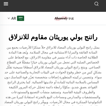
AR
راتنج بولي يوريثان مقاوم للانزلاق
يمثل راتنج البولي يوريثان المضاد للانزلاق حلاً مبتكرًا للأرضيات يجمع بين
المتانة الفائقة والمزايا الاستثنائية في مجال السلامة. ويُعد هذا المادة
الطلائية الخاصة ذات أداء متميز في مقاومة الانزلاق، مع الحفاظ على
الخصائص الصلبة التي تجعل من البولي يوريثان خيارًا مفضّلًا في القطاع
الصناعي. وينتج راتنج البولي يوريثان المضاد للانزلاق أسطحًا نسيجية تقلّل
بشكلٍ كبيرٍ من خطر وقوع الحوادث في البيئات التجارية والصناعية على حد
سواء. وتتضمن تركيبته المتطورة إضافات متخصصة تعزّز قوة التماسك دون
المساس بالسلامة البنائية للمادة أو جاذبيتها الجمالية. كما يخترق الراتنج
القواعد بعمقٍ شديدٍ، مكوّنًا رابطة دائمة تتحمّل حركة المرور الكثيفة
والظروف البيئية القاسية. وتستفيد منشآت التصنيع والمستودعات
والمستشفيات والمدارس ومساحات البيع بالتجزئة استفادةً كبيرةً من هذه
التكنولوجيا المبتكرة في مجال الأرضيات. ويوفّر راتنج البولي يوريثان المضاد