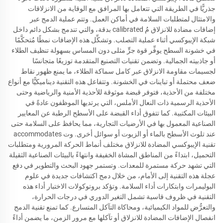
جذريًّا في الطريقة التي تتعامل بها المرافق مع الوقاية من الانزلاقات
والامتثال لمتطلبات السلامة في أماكن العمل. وتتم عملية الدمج عبر
إضافات مضادة للانزلاق مُ calibrated بدقة، والتي تندمج بشكل دائم داخل
شبكة الإيبوكسي أثناء عملية التصلب. وتشكِّل هذه الإضافات نمطًا مُتحكَّمًا
في خشونة السطح يوفِّر قوة جرٍّ مثلى دون المساس بسهولة تنظيف الطلاء
أو جاذبيته الجمالية. وتضمن تقنيات التصنيع المتقدمة توزيعًا متجانسًا
لجسيمات مقاومة الانزلاق عبر كامل سماكة الطلاء، ما يمنع ظهور نقاط
ضعف محتملة أو تباينات في الخشونة. وتتفاعل هذه التقنية ديناميكيًّا مع أنواع
مختلفة من الأحذية، فتوفر قبضة موثوقة للأحذية الأمنية والرياضية وحتى
الأحذية الرسمية ذات النعال الأملس، التي يرتديها الموظفون عادةً في
البيئات المكتبية. كما تتفوق أداء القبضة على الأسطح الرطبة عن المعايير
الصناعية المعمول بها في الأرضيات التجارية، مما يحافظ على السلامة حتى
عند تلوث الأسطح بالماء أو الزيوت أو سوائل أخرى. وت accommodates
تقنية الإيبوكسي المضادة للانزلاق مختلف أنماط الحركة المرورية ومتطلبات
التحميل، ابتداءً من المناطق المشاة الخفيفة وانتهاءً بالبيئات الصناعية الثقيلة
التي تشهد حركة مستمرة للمعدات. وتستمر جهود البحث والتطوير في دفع
عجلة هذه التقنية إلى الأمام، من خلال دمج اكتشافات جديدة في علوم
البوليمرات وابتكارات أداء السلامة. وتؤكد بروتوكولات الاختبار أداء هذه
التقنية في ظروف قاسية تشمل التغير الدوري في درجات الحرارة،
والتعرُّض للمواد الكيميائية، ومحاكاة التآكل المتسارع. كما تمنع تقنية الدمج
انفصال الإضافات المضادة للانزلاق أو تآكلها مع مرور الزمن، ما يضمن أداءً