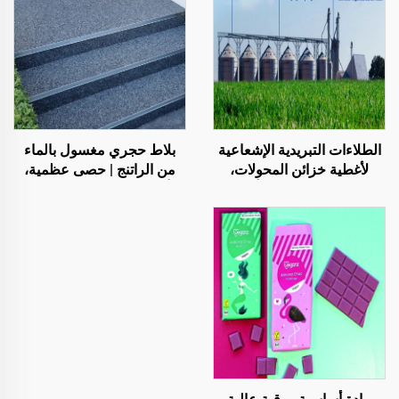
بلاط حجري مغسول بالماء
الطلاءات التبريدية الإشعاعية
من الراتنج | حصى عظمية،
لأغطية خزائن المحولات،
أحجار كريستالية، سجادة
والمصانع التي تُنتج ألواح
حجرية للتطبيقات التجارية
الصلب الملونة، وصوامع
والسكنية
تخزين الحبوب، وخزانات
تخزين النفط