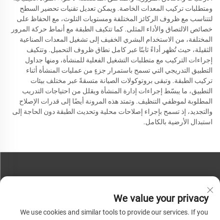
ومتطلبات تركيب المعدات الخاصة. ويمكن تعديل تقنيات تحضير السطح
لتتناسب مع ظروف الركائز المختلفة ومستويات التلوث، مع الحفاظ على
خصائص الالتصاق والأداء المثلى. كما تتكيف الطبقة مع أنماط حركة المرور
المختلفة، من الاستخدام البشري الخفيف إلى تشغيل المعدات الصناعية
الثقيلة، حيث تُظهر أداءً ثابتًا عبر كامل نطاق ظروف التحميل. وتتكيف
إجراءات التركيب مع متطلبات التشغيل الفعلية للمنشأة، ومنها جداول
التطبيق التدريجي التي تسمح باستمرار جزءٍ من عمليات المنشأة أثناء
تركيب الطبقة. وتبقى بروتوكولات الصيانة متسقةً عبر مختلف بيئات
التطبيق، ما يبسّط إجراءات إدارة المنشأة ويقلل من احتياجات التدريب
المطلوبة لموظفي التنظيف. وتمتد هذه المرونة أيضًا إلى قدرات الإصلاح
والتجديد، إذ تسمح بإجراء إصلاحات محلية وتحديث الطبقة دون الحاجة إلى
استبدال الأرضية بالكامل.
تواصل معنا
We value your privacy
هاتف:
+86-13793890209
We use cookies and similar tools to provide our services. If you
هاتف:
+86-13793890209