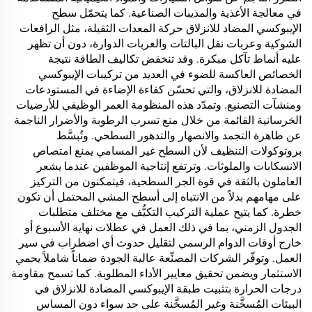
في معالجة الأغذية والمذيبات الصناعية. كما يتحمّل سطح
الإيبوكسي المضاد للانزلاق حركة المعدات الثقيلة، مثل الرافعات
الشوكية وعربات نقل البالتات والعربات الدوارة، دون أن تظهر
عليه أنماط تآكل مبكرة. وقد تنخفض تكاليف الطاقة نتيجة
الخصائص العاكسة للضوء في العديد من تركيبات الإيبوكسي
المضادة للانزلاق، والتي تحسّن كفاءة الإضاءة في المستودعات
ومنشآت التصنيع. وتمدّد هذه المنظومة العمر الوظيفي للأرضيات
الخرسانية القائمة من خلال منع تسرب الرطوبة والأضرار الناجمة
عن ظاهرة التجمد والانصهار والتدهور السطحي. وتُبسَّط
بروتوكولات التنظيف لأن السطح غير المسامي يمنع امتصاص
الانسكابات والملوثات. وترتفع إنتاجية الموظفين عندما يشعر
العاملون بالثقة في قوة الجر السطحية، فيتمكنون من التركيز
على مهامهم بدلاً من الانتباه إلى أسطح المشي المحتمل أن تكون
خطرة. كما يتيح عملية التركيب التكيُّف مع مختلف متطلبات
الجدول الزمني، بما في ذلك العمل في عطلات نهاية الأسبوع أو
خارج أوقات الدوام الرسمي لتقليل حدوث أي اضطراب في سير
العمل. وتوفّر الشركات المصنِّعة عالية الجودة ضماناً شاملاً يحمي
الاستثمار ويضمن تحقيق معايير الأداء المطلوبة. كما تسمح مقاومة
درجات الحرارة بتثبيت طبقة الإيبوكسي المضادة للانزلاق في
البيئات المُسخَّنة وغير المُسخَّنة على حد سواء دون المساس