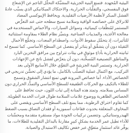
البيئية المُجهدة. فتمنع البنية الجزيئية المشبَّكة التحلُّل الناجم عن الإشعاع
فوق البنفسجي، والتقلُّبات الحرارية، والاحتكاك الميكانيكي الذي يسبِّب عادةً
الفشل المبكر لأنظمة الأرضيات التقليدية. ويحافظ الإيبوكسي المضاد
للانزلاق على خصائصه الواقية وسلامة نسيج سطحه حتى عند التعرُّض
المستمر لمُنظِّفات كيميائية، وسوائل السيارات، والأحماض المستخدمة في
معالجة الأغذية، والمذيبات الصناعية. ويتميَّز نظام الطلاء بمقاومة استثنائية
للتأثيرات، إذ يتحمَّل سقوط الأدوات، واصطدام المعدات، وتجمُّع الأحمال
الثقيلة دون أن يتشقَّق أو يتناثر أو ينفصل عن السطح الأساسي. كما تسمح له
ثباتيته الحرارية بأداءٍ موثوقٍ في بيئات تتراوح بين مرافق التخزين البارد
والمناطق التصنيعية المُسخَّنة، دون أن يتعرَّض لفشل ناتج عن الإجهادات
الحرارية. وتستمر البنية الجزيئية في التقوِّي خلال الأسابيع الأولى بعد
التركيب، مع اكتمال عملية التصلُّب بالكامل، ما يؤدي إلى تحسُّن تدريجي في
الخصائص الأداء. أما خصائص المرونة فهي تمنع انتشار الشقوق وتسمح
للطلاء بالتكيف مع الحركات الطفيفة للسطح الأساسي والتمدُّد الحراري دون
المساس بسلامته. وتمتد هذه المتانة إلى ثبات اللون، حيث تحافظ على
الخصائص الظاهرية ووضوح علامات السلامة طوال فترات الخدمة الطويلة.
كما تقاوم اختراق الرطوبة، مما يمنع تلف السطح الأساسي ويقضي على
المخاوف المتعلقة بحدوث فقاعات أسموزية أو فقدان التصاق بسبب الضغط
الهيدروستاتيكي. وتتضمن تركيبات الجودة مواد مستقرة متقدمة ومحسِّنات
للأداء تطيل عمر الخدمة بشكلٍ كبيرٍ مقارنةً بالبدائل التقليدية للطلاءات، ما
يوفِّر عائد استثمارٍ متفوِّقٍ عبر خفض تكاليف الاستبدال والصيانة.