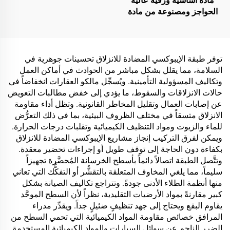
مادة أساسية ورقية عالية
الحواجز ومصنوعة من مادة
واحدة لحلول التغليف الخاصة
بمنتجات مثل الشاي والقهوة
والمكسرات والشوكولاتة
والمعجنات والتوابل
توفر طبقة الإيبوكسي المضادة للانزلاق تحسينات جوهرية في
السلامة، مما يقلل بشكل مباشر من الحوادث في أماكن العمل
وتكاليف المسؤولية التأمينية. ويُسجِّل مالكو العقارات انخفاضاً في
حالات الانزلاقات والسقوط، ما يؤدي إلى خفض مطالبات التعويض
عن إصابات العمال وتقليل المخاطر القانونية. وتظل أداء مقاومة
الانزلاق متسقاً في مختلف الظروف البيئية، بما في ذلك التعرُّض
للماء والزيوت ومواد التنظيف الكيميائية وتقلبات درجات الحرارة.
ويمكن لفرق التركيب إنجاز مشاريع الإيبوكسي المضادة للانزلاق
بكفاءة دون الحاجة إلى توقف طويل أو إجراءات تحضير معقدة.
وتتَّصل الطبقة اتصالاً دائماً بأسطح الخرسانة المُحضَّرة تجهيزاً
سليماً، مما يلغي المخاوف المتعلقة بالتقشُّر أو التفكُّك التي تعاني
منها أنظمة الطلاء الأدنى جودةً. وتتراجع تكاليف الصيانة بشكل
كبير مقارنةً بمواد الأرضيات التقليدية، نظراً لأن السطح الموحَّد
يقاوم البقع ويحتاج إلى جهد تنظيفٍ ضئيلٍ جداً. ويقدِّر مدراء
المرافق خصائص مقاومة المواد الكيميائية التي تحمي السطح من
الضرر الناجم عن سوائل السيارات والمواد الكيميائية المستخدمة