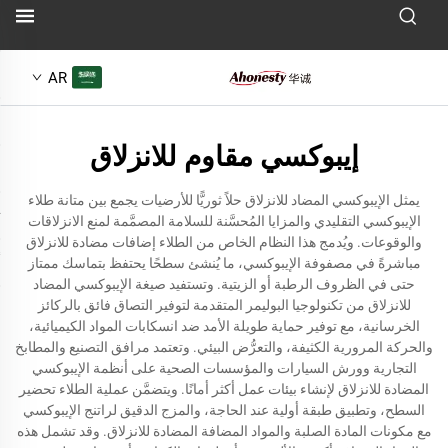
AR
إيبوكسي مقاوم للانزلاق
يمثل الإيبوكسي المضاد للانزلاق حلاً ثوريًّا للأرضيات يجمع بين متانة طلاء
الإيبوكسي التقليدي والمزايا المُحسَّنة للسلامة المصمَّمة لمنع الانزلاقات
والوقوعات. ويُدمج هذا النظام الخاص من الطلاء إضافات مضادة للانزلاق
مباشرةً في مصفوفة الإيبوكسي، ما يُنشئ سطحًا يحتفظ بتماسك ممتاز
حتى في الظروف الرطبة أو الزيتية. وتستفيد صيغة الإيبوكسي المضاد
للانزلاق من تكنولوجيا البوليمر المتقدمة لتوفير التصاق فائق بالركائز
الخرسانية، مع توفير حماية طويلة الأمد ضد انسكابات المواد الكيميائية،
والحركة المرورية الكثيفة، والتعرُّض البيئي. وتعتمد مرافق التصنيع والمطابخ
التجارية وورش السيارات والمؤسسات الصحية على أنظمة الإيبوكسي
المضادة للانزلاق لإنشاء بيئات عمل أكثر أمانًا. ويتضمَّن عملية الطلاء تحضير
السطح، وتطبيق طبقة أولية عند الحاجة، والمزج الدقيق لراتنج الإيبوكسي
مع مكونات المادة الصلبة والمواد المضافة المضادة للانزلاق. وقد تشمل هذه