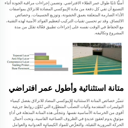
أمنيًّا ثابتًا طوال عمر الطلاء الافتراضي. وتضمن إجراءات مراقبة الجودة أثناء
التصنيع أن تفي كل دفعة من مادة الإيبوكسي المضادة للانزلاق بمواصفات
الأداء الصارمة المتعلقة بعمق الخشونة، وتوزيع الجسيمات، وخصائص
الالتصاق. وقد تم تحسين تقنيات التركيب لتعظيم الفوائد الأمنية لهذه التقنية،
مع الحفاظ في الوقت نفسه على إجراءات تطبيق فعّالة تقلل من مدة
المشروع وتكاليفه.
متانة استثنائية وأطول عمر افتراضي
تتميَّز خصائص المتانة الاستثنائية للإيبوكسي المضاد للانزلاق بفضل كيمياء
البوليمرات المتقدمة وآليات التصلُّب المتطوِّرة التي تُكوِّن روابط جزيئية
أقوى من الخرسانة الأساسية نفسها. وتتجلَّى هذه المتانة المذهلة في أداءٍ
موثوقٍ يدوم لعقودٍ عديدةٍ في الظروف الصناعية القاسية، وتحت أحمال
الحركة المرورية الثقيلة، والتعرُّض للمواد الكيميائية العدوانية والعوامل