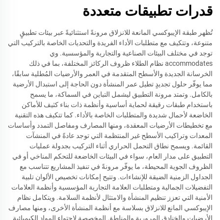
قدرات تطبيقات متعددة
تُظهر طبقة الإيبوكسي المانعة للانزلاق مرونةً استثنائيةً عبر بيئات تطبيقٍ
متنوعة، وتتكيف مع متطلبات الأداء الفريدة والتحديات الخاصة بالتركيب التي
توجد في مختلف البيئات الصناعية والتجارية والمؤسسية. وي
accommodates نظام الطلاء ظروف الركائز المختلفة، بما في ذلك
الخرسانة الجديدة والأسطح المتقدمة في العمر والأرضيات المُطلية سابقًا،
مما يوفّر حلول تجديدٍ تطيل عمر المنشأة دون الحاجة إلى استبدال الأرضية
بالكامل. وتمتد مرونة التطبيق ليشمل التباين في السماكة، ما يسمح
باستخدام طبقات رقيقة لحماية أساسية وأنظمة ذات بناء كثيف للأماكن
الخاضعة لأحمال شديدة والمتطلبات الخاصة بالأداء. كما تتكيف هذه التقنية
مع تخطيطات الأرضيات المعقدة، ومنها المصارف ومفاصل التمدد وأساسات
المعدات وتراكيب الأسطح غير المنتظمة التي توجد عادةً في المنشآت
القائمة. ويسمح نطاق التحمل الحراري أثناء التركيب بجدولة عمليات
التطبيق على مدار العام، سواء في البيئات الخاضعة للتحكم المناخي أو في
الظروف الجوية المحيطة، ما يوفّر مرونةً في تنفيذ المشاريع تتناسب مع
الجداول الزمنية الضيقة للإنشاءات. وتتيح إمكانات تخصيص الألوان تلبية
التفضيلات الجمالية ومتطلبات العلامة التجارية المؤسسية وأنظمة العلامات
الأمنية التي تعزز تنظيم المنشأة والامتثال لأنظمة السلامة. ويتكامل نظام
الإيبوكسي المانع للانزلاق بسلاسة مع أنظمة المنشأة الأخرى، ومنها مصارف
الأرضيات والخنادق المرورية والمناطق المخصصة لاحتواء المواد الكيميائية