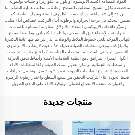
المواد المضافة أكسيد الألومنيوم أو بلورات الكوارتز أو حبيبات بوليمرية
متخصصة تُكوِّن النسيج المطلوب للسطح. وعادةً ما تتطلب عملية التصلُّب ما
بين ٢٤ إلى ٧٢ ساعة، وذلك حسب الظروف البيئية وسمك الطبقة. كما
يضمن التحكم في درجة الحرارة والرطوبة أثناء التركيب خصائص أداء مثلى.
وتتميَّز طلاءات الإيبوكسي المضادة للانزلاق بمقاومة استثنائية للصدمات
الحرارية، والإشعاع فوق البنفسجي، والتلوث الكيميائي. وطبيعة السطح
النهائي الموحَّد تلغي خطوط الملاط والوصلات التي تتراكم فيها عادةً البكتيريا
والملوِّثات. وتبقى متطلبات الصيانة ضئيلة جدًّا، حيث لا يتطلَّب الأمر سوى
التنظيف الروتيني باستخدام المنظفات المناسبة. كما تتيح خيارات تخصيص
الألوان لمدراء المرافق دمج أنظمة العلامات الأمنية وأنماط تدفق الحركة
والمتطلبات الجمالية. ويمكن تعديل سمك الطبقة وفقًا لمتطلبات الأداء
المحددة، إذ تتراوح التطبيقات النموذجية بين ٣ و٢٠ ميل. وتشمل إجراءات
ضبط الجودة أثناء التركيب التحقق من نسيج السطح واختبار رطوبة الركيزة
واختبارات سحب الالتصاق لضمان موثوقية الأداء على المدى الطويل.
منتجات جديدة