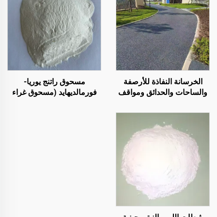
الخرسانة النفاذة للأرصفة
مسحوق راتنج يوريا-
والساحات والحدائق ومواقف
فورمالديهايد (مسحوق غراء
السيارات وغيرها من
الخشب‏/الغراء البودرية)
المناطق، وهي منتج أساسي
المستخدم في إنتاج الألواح
لبناء المدن الإسفنجية
الاصطناعية، بما في ذلك
الخشب الرقائقي متعدد
الطبقات، والألواح الخشبية
الدقيقة، والألواح الصديقة
للبيئة، وألواح الحبيبات
المغشاة بطبقة خشبية،
وغيرها.