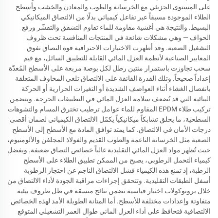
على المستوى الجزيئي مع الخرسانة والطوب والمعادن والخشب وأسطح
الطلاء الموجودة مسبقاً عبر تفاعل كيميائي بدلًا من الالتصاق الميكانيكي
البسيط. والنتيجة هي أغشية مقاومة للماء تقاوم التشقق والتقشّر ورفع
الحواف — وهي مشكلات شائعة في المنتجات المنافسة تحت ظروف
التشغيل الصعبة. وقد أظهرت الاختبارات الاحترافية قوة التصاق تفوق
المعايير الصناعية لأنظمة العزل المائي القابلة للتطبيق السائل، مع قيم
سحب تجاوزت باستمرار مئتين رطل لكل بوصة مربعة على الأسطح المُعدّة
إعداداً صحيحاً. وتلك القدرة الفائقة على الالتصاق تلغي المخاوف المتعلقة
بانفصال الغشاء أثناء العواصف الشديدة أو التغيرات الحرارية أو الحركة
البنائية التي قد تُضعف سلامة العزل المائي في التطبيقات الحرجة. ويتضمن
تركيب طلاء EPDM المقاوم للماء عوامل ترطيب تخترق المسام والتشوهات
السطحية، ما يخلق تشابكاً ميكانيكياً يكمّل الالتصاق الكيميائي لضمان أقصى
درجات الأمان في الالتصاق. كما يمتد توافق المادة مع الأسطح إلى الأسطح
الصعبة مثل الخرسانة الناعمة والطوب القديم والفولاذ المجلفن والألومنيوم،
حيث تُظهر مواد العزل المائي التقليدية غالباً خصائص التصاق ضعيفة. وبفضل
كيمياء التحمل الرطوبي، يصبح من الممكن تطبيق الطلاء على الأسطح
الرطبة، إذ تمنع هذه الكيمياء فشل الالتصاق الناجم عن احتجاز الرطوبة
أسفل الطبقات التقليدية. وتتحقق إجراءات مراقبة الجودة لأداء الالتصاق من
خلال بروتوكولات اختبار قياسية تضمن نتائج متسقة في ظل ظروف بيئية
متفاوتة وإعدادات مختلفة للأسطح. أما المتانة الطويلة الأمد لهذه الخصائص
الالتصاقية فتحافظ على أداء العزل المائي طوال العمر التشغيلي المتوقع