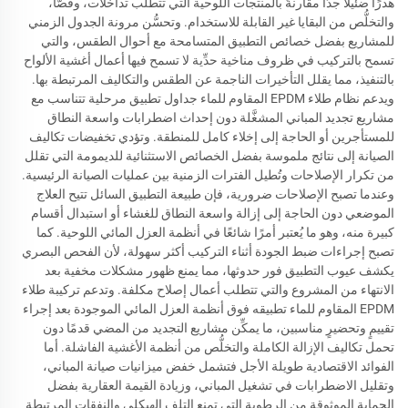
هدرًا ضئيلًا جدًّا مقارنةً بالمنتجات اللوحية التي تتطلب تداخلات، وقصًّا،
والتخلُّص من البقايا غير القابلة للاستخدام. وتحسُّن مرونة الجدول الزمني
للمشاريع بفضل خصائص التطبيق المتسامحة مع أحوال الطقس، والتي
تسمح بالتركيب في ظروف مناخية حدِّية لا تسمح فيها أعمال أغشية الألواح
بالتنفيذ، مما يقلل التأخيرات الناجمة عن الطقس والتكاليف المرتبطة بها.
ويدعم نظام طلاء EPDM المقاوم للماء جداول تطبيق مرحلية تتناسب مع
مشاريع تجديد المباني المشغَّلة دون إحداث اضطرابات واسعة النطاق
للمستأجرين أو الحاجة إلى إخلاء كامل للمنطقة. وتؤدي تخفيضات تكاليف
الصيانة إلى نتائج ملموسة بفضل الخصائص الاستثنائية للديمومة التي تقلل
من تكرار الإصلاحات وتُطيل الفترات الزمنية بين عمليات الصيانة الرئيسية.
وعندما تصبح الإصلاحات ضرورية، فإن طبيعة التطبيق السائل تتيح العلاج
الموضعي دون الحاجة إلى إزالة واسعة النطاق للغشاء أو استبدال أقسام
كبيرة منه، وهو ما يُعتبر أمرًا شائعًا في أنظمة العزل المائي اللوحية. كما
تصبح إجراءات ضبط الجودة أثناء التركيب أكثر سهولة، لأن الفحص البصري
يكشف عيوب التطبيق فور حدوثها، مما يمنع ظهور مشكلات مخفية بعد
الانتهاء من المشروع والتي تتطلب أعمال إصلاح مكلفة. وتدعم تركيبة طلاء
EPDM المقاوم للماء تطبيقه فوق أنظمة العزل المائي الموجودة بعد إجراء
تقييمٍ وتحضيرٍ مناسبين، ما يمكِّن مشاريع التجديد من المضي قدمًا دون
تحمل تكاليف الإزالة الكاملة والتخلُّص من أنظمة الأغشية الفاشلة. أما
الفوائد الاقتصادية طويلة الأجل فتشمل خفض ميزانيات صيانة المباني،
وتقليل الاضطرابات في تشغيل المباني، وزيادة القيمة العقارية بفضل
الحماية الموثوقة من الرطوبة التي تمنع التلف الهيكلي والنفقات المرتبطة