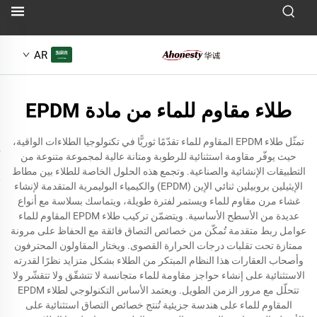
AR
طلاء مقاوم للماء من مادة EPDM
تمثّل طلاء EPDM المقاوم للماء تقدّمًا ثوريًّا في تكنولوجيا الطلاءات الواقية،
حيث يوفّر مقاومة استثنائية للرطوبة ومتانة عالية لمجموعة متنوعة من
التطبيقات الإنشائية والصناعية. وتجمع هذه الحلول الخاصة للطلاء بين مطاط
الإيثيلين بروبيلين ثنائي الإين (EPDM) والكيمياء البوليمرية المتقدمة لإنشاء
غشاء مرن مقاوم للماء ويستمر لفترة طويلة، ويتماسك بسلاسة مع أنواع
عديدة من الأسطح الأساسية. ويتضمّن تركيب طلاء EPDM المقاوم للماء
عوامل ربط متقدمة تُمكّن من خصائص التصاق فائقة مع الحفاظ على مرونة
ممتازة تحت تقلبات درجات الحرارة القصوى. ويختار المقاولون المحترفون
وأصحاب العقارات هذا النظام المبتكر من الطلاء بشكل متزايد نظرًا لقدرته
الاستثنائية على إنشاء حواجز مقاومة للماء متجانسة لا تتشقّق ولا تتقشّر ولا
تتحلّل مع مرور الزمن الطويل. ويعتمد الأساس التكنولوجي لطلاء EPDM
المقاوم للماء على هندسة جزيئية تُنتج خصائص التصاق استثنائية على