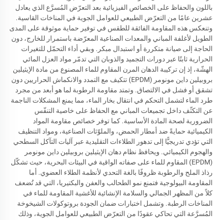
باللون والحفاظ على الخصائص الفيزيائية بعد التعرّض المُسرَّع الذي يعادل
عشرين عامًا من التعرّض الطبيعي للعوامل الجوية في المناخات القاسية.
وتنعكس هذه المقاومة الفائقة للطقس في توفير حماية موثوقة على المدى
الطويل لأغلفة المباني والمعدات الصناعية المعرّضة باستمرار للخارج، دون
الحاجة إلى صيانة متكررة أو استبدال مبكر. وبقي أداء التحمّل للتغيرات
الحرارية ثابتًا عبر دورات التجميد والذوبان التي تدمّر مواد العزل المائي
الهشّة، إذ إن تركيبة الدهان المرن المقاوم للماء المصنوع من مادة الإيثيلين
بروبيلين داين مونومر (EPDM) تتكيف مع التمدد والانكماش الحراريين دون
تشقق أو فشل في الالتصاق. وتمتد مقاومة الرطوبة لما هو أبعد من مجرد
طرد الماء لتشمل التحكم في انتقال بخار الماء، مما يمنع المشكلات الناجمة
عن التكثّف داخل تجميعات المباني مع الحفاظ على خاصية التنفّس
الضرورية لصحة المادة الأساسية. كما توفر خصائص مقاومة المواد
الكيميائية حمايةً ضد أمطار الحمض، والملوّثات الصناعية، ومواد التنظيف
التي تؤدي تدريجيًّا إلى تدهور الطلاءات التقليدية عبر آليات التآكل السطحي
والهجوم الكيميائي. ويحافظ نظام دهان الإيثيلين بروبيلين داين مونومر
(EPDM) المقاوم للماء على صفاته الواقية في البيئات البحرية، حيث تشكّل
رذاذ الملح والرطوبة ظروفًا بالغة التحدي لأنظمة الطلاء العضوي. أما
المقاومة البيولوجية فتمنع نمو الطحالب والعفن والبكتيريا، التي قد تُضعف
كلاً من المظهر الجمالي والسلامة الإنشائية للأغشية المقاومة للماء في
المناخات الرطبة. وتشمل اختبارات ضمان الجودة بروتوكولات الشيخوخة
المُسرَّعة التي تحاكي عقودًا من التعرّض الطبيعي للعوامل الجوية، وذلك