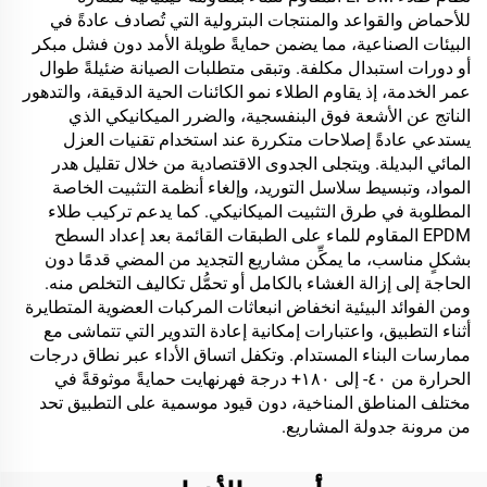
للأحماض والقواعد والمنتجات البترولية التي تُصادف عادةً في
البيئات الصناعية، مما يضمن حمايةً طويلة الأمد دون فشل مبكر
أو دورات استبدال مكلفة. وتبقى متطلبات الصيانة ضئيلةً طوال
عمر الخدمة، إذ يقاوم الطلاء نمو الكائنات الحية الدقيقة، والتدهور
الناتج عن الأشعة فوق البنفسجية، والضرر الميكانيكي الذي
يستدعي عادةً إصلاحات متكررة عند استخدام تقنيات العزل
المائي البديلة. ويتجلى الجدوى الاقتصادية من خلال تقليل هدر
المواد، وتبسيط سلاسل التوريد، وإلغاء أنظمة التثبيت الخاصة
المطلوبة في طرق التثبيت الميكانيكي. كما يدعم تركيب طلاء
EPDM المقاوم للماء على الطبقات القائمة بعد إعداد السطح
بشكلٍ مناسب، ما يمكِّن مشاريع التجديد من المضي قدمًا دون
الحاجة إلى إزالة الغشاء بالكامل أو تحمُّل تكاليف التخلص منه.
ومن الفوائد البيئية انخفاض انبعاثات المركبات العضوية المتطايرة
أثناء التطبيق، واعتبارات إمكانية إعادة التدوير التي تتماشى مع
ممارسات البناء المستدام. وتكفل اتساق الأداء عبر نطاق درجات
الحرارة من ٤٠- إلى ١٨٠+ درجة فهرنهايت حمايةً موثوقةً في
مختلف المناطق المناخية، دون قيود موسمية على التطبيق تحد
من مرونة جدولة المشاريع.