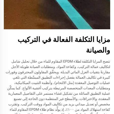
مزايا التكلفة الفعالة في التركيب
والصيانة
تتضح المزايا التكلفة لطلاء EPDM المقاوم للماء من خلال تحليل شامل
لتكاليف عمالة التركيب، وكفاءة المواد، ومتطلبات الصيانة طويلة الأجل
مقارنةً بتقنيات العزل المائي البديلة. ويحقِّق المقاولون المحترفون وفورات
كبيرة في تكاليف العمالة بفضل إجراءات التطبيق المبسَّطة التي تلغي
عمليات التوصيل المعقدة (مثل الالتحام)، وأنظمة التثبيت الميكانيكية،
ومتطلبات المعدات المتخصصة المرتبطة بتركيب أغشية الألواح. كما يمكِّن
عملية التطبيق السائلة من تشكيل غشاء مستمر على التفاصيل المعمارية
المعقدة، والاختراقات، والأسطح غير المنتظمة دون الحاجة إلى تصنيع
مخصص أو تعديل ميداني يزيد من تكاليف المواد ووقت التركيب. وتقترب
كفاءة استهلاك المواد من ١٠٠٪، إذ يولِّد نظام طلاء EPDM المقاوم للماء