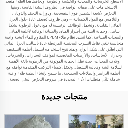
الأسطح الخرسانية والمعدنية والخشبية والطوبية. ويحافظ هذا الطلاء متعدد
الاستخدامات على صفاته الواقية في الظروف البيئية القاسية، ومنها
التعرّض لأشعة الشمس فوق البنفسجية، ودورات التجمّد والذوبان،
والتلامس مع المواد الكيميائية — وهي ظروف تُضعف عادةً حلول العزل
المائي التقليدية. وتشمل الوظائف الرئيسية له منع دخول الرطوبة بشكل
شامل، وحماية البنية من أضرار المياه، والصيانة الوقائية لأغلفة المباني
والمعدات الصناعية. كما يُنشئ نظام طلاء EPDM المقاوم للماء أغشية واقية
متجانسة تلغي نقاط التسرب المحتملة المرتبطة عادةً بأساليب العزل المائي
التي تُطبَّق على شكل ألواح. ويمتد تنوع استخدامه ليشمل أنظمة التسقيف،
وجدران الأساسات، والأرضيات المخصصة لمواقف السيارات، والشرفات،
وغلاف المعدات، حيث تظل الحماية الموثوقة من الرطوبة بالغة الأهمية
لسلامة البنية وفعالية التشغيل. وتكفل كيمياء التركيب المتقدمة توافقه مع
أنظمة البرايمر والطلاءات السطحية، ما يسمح بإنشاء أنظمة طلاء واقية
شاملة تلبّي متطلبات الأداء المحددة في ظروف التعرّض البيئي الصعبة.
منتجات جديدة