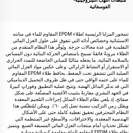
مثبطات اللهب النيتروجينية-
الفوسفاتية
تتمحور المزايا الرئيسية لطلاء EPDM المقاوم للماء في متانته
الاستثنائية وخصائص أدائه التي تتفوق على حلول العزل المائي
التقليدية في عدة مجالات حرجة. ويُوفِّر هذا النظام المتقدم من
الطلاء مرونةً فائقةً تسمح بامتصاص الحركة البنائية دون المساس
بالسلامة المائية، ما يجعله مثاليًا للمباني الخاضعة للتمدد الحراري
أو الاستقرار أو النشاط الزلزالي. وعلى عكس مواد العزل المائي
الصلبة التي تتشقق تحت الضغط، يحافظ طلاء EPDM المقاوم
للماء على ختمه الواقي حتى في ظل ظروف التحميل الديناميكي
التي قد تدمِّر البدائل الهشة. وتتيح عملية التطبيق وفوراتٍ كبيرةً
في الجهد البشري مقارنةً بتثبيت الأغشية المصنَّعة على شكل
صفائح، إذ يلغي نظام الطلاء السائل إجراءات التلحيم المعقدة
ويقلل زمن التركيب بنسبة تصل إلى ٦٠٪. ويمكن لمُطبِّقي هذا
النظام المحترفين تحقيق تغطية كاملة حتى على الأشكال
الهندسية المعقدة، والاختراقات، والأسطح غير المنتظمة التي
تشكل تحدياتٍ أمام منتجات العزل المائي المسبقة الصنع. ويتميز
نظام طلاء EPDM المقاوم للماء بمقاومة كيميائية ممتازة