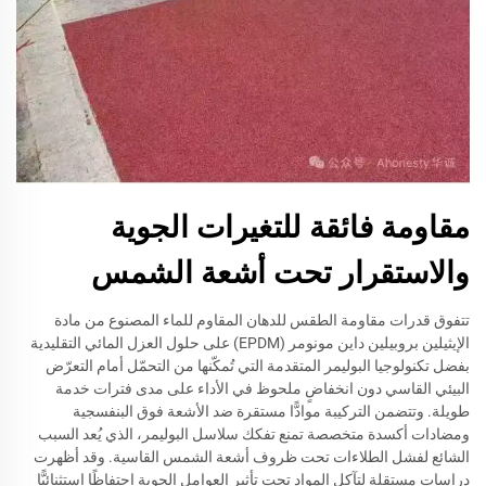
مقاومة فائقة للتغيرات الجوية
والاستقرار تحت أشعة الشمس
تتفوق قدرات مقاومة الطقس للدهان المقاوم للماء المصنوع من مادة
الإيثيلين بروبيلين داين مونومر (EPDM) على حلول العزل المائي التقليدية
بفضل تكنولوجيا البوليمر المتقدمة التي تُمكّنها من التحمّل أمام التعرّض
البيئي القاسي دون انخفاضٍ ملحوظ في الأداء على مدى فترات خدمة
طويلة. وتتضمن التركيبة موادًّا مستقرة ضد الأشعة فوق البنفسجية
ومضادات أكسدة متخصصة تمنع تفكك سلاسل البوليمر، الذي يُعد السبب
الشائع لفشل الطلاءات تحت ظروف أشعة الشمس القاسية. وقد أظهرت
دراسات مستقلة لتآكل المواد تحت تأثير العوامل الجوية احتفاظًا استثنائيًّا