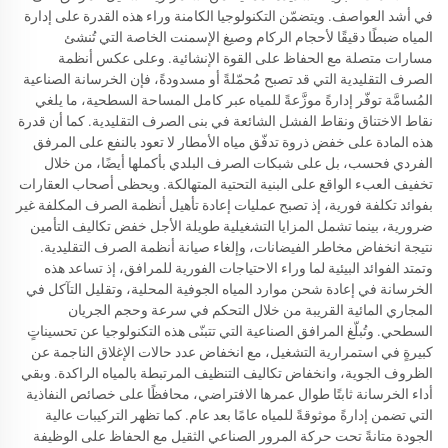
في أشد العواصف. ويتضمّن التكنولوجيا الكامنة وراء هذه القدرة على إدارة
المياه ضبطًا دقيقًا لأحجام الركام وصيغ الإسمنت الخاصة التي تُنشئ
مسارات متصلة مع الحفاظ على القوة الإنشائية. وعلى عكس أنظمة
الصرف التقليدية التي قد تصبح مُحمّلةً أو مسدودةً، فإن الخرسانة الصناعية
المُسامَّة توفّر إدارةً موزَّعةً للمياه عبر كامل المساحة السطحية، ما يلغي
نقاط الاختناق ونقاط الفشل الشائعة في بنى الصرف التقليدية. كما أن قدرة
هذه المادة على خفض ذروة تدفّق مياه الأمطار لا تعود بالنفع على المرفق
الفردي فحسب، بل على شبكات الصرف البلدي بأكملها أيضًا، من خلال
تخفيف العبء الواقع على البنية التحتية المتهالكة. ويحظى أصحاب العقارات
بفوائد تكلفة فورية، إذ تصبح عمليات إعادة تأهيل أنظمة الصرف المكلفة غير
ضرورية، بينما تشمل المزايا التشغيلية طويلة الأجل خفض تكاليف التأمين
نتيجة انخفاض مخاطر الفيضانات، وإلغاء صيانة أنظمة الصرف التقليدية.
وتمتد الفوائد البيئية لما وراء الاحتياجات الفورية للمرافق، إذ تساعد هذه
الخرسانة في إعادة شحن موارد المياه الجوفية المحلية، وتقليل التآكل في
المجاري المائية القريبة من خلال التحكم في سرعة وحجم الجريان
السطحي. وتُبلّغ المرافق الصناعية التي تتبنّى هذه التكنولوجيا عن تحسيناتٍ
كبيرةٍ في استمرارية التشغيل، مع انخفاض عدد حالات الإغلاق الناجمة عن
الظروف الجوية، وانخفاض تكاليف التنظيف المرتبطة بالمياه الراكدة. وبقي
أداء الخرسانة ثابتًا طوال عمرها الافتراضي، محافظًا على خصائص النفاذية
التي تضمن إدارةً موثوقةً للمياه عامًا بعد عام. كما تظهر التركيبات عالية
الجودة متانةً تحت حركة المرور الصناعي الثقيل مع الحفاظ على الوظيفة