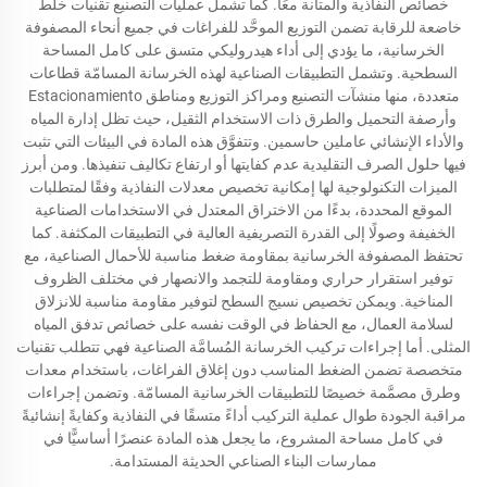
خصائص النفاذية والمتانة معًا. كما تشمل عمليات التصنيع تقنيات خلط
خاضعة للرقابة تضمن التوزيع الموحَّد للفراغات في جميع أنحاء المصفوفة
الخرسانية، ما يؤدي إلى أداء هيدروليكي متسق على كامل المساحة
السطحية. وتشمل التطبيقات الصناعية لهذه الخرسانة المسامّة قطاعات
متعددة، منها منشآت التصنيع ومراكز التوزيع ومناطق Estacionamiento
وأرصفة التحميل والطرق ذات الاستخدام الثقيل، حيث تظل إدارة المياه
والأداء الإنشائي عاملين حاسمين. وتتفوَّق هذه المادة في البيئات التي تثبت
فيها حلول الصرف التقليدية عدم كفايتها أو ارتفاع تكاليف تنفيذها. ومن أبرز
الميزات التكنولوجية لها إمكانية تخصيص معدلات النفاذية وفقًا لمتطلبات
الموقع المحددة، بدءًا من الاختراق المعتدل في الاستخدامات الصناعية
الخفيفة وصولًا إلى القدرة التصريفية العالية في التطبيقات المكثفة. كما
تحتفظ المصفوفة الخرسانية بمقاومة ضغط مناسبة للأحمال الصناعية، مع
توفير استقرار حراري ومقاومة للتجمد والانصهار في مختلف الظروف
المناخية. ويمكن تخصيص نسيج السطح لتوفير مقاومة مناسبة للانزلاق
لسلامة العمال، مع الحفاظ في الوقت نفسه على خصائص تدفق المياه
المثلى. أما إجراءات تركيب الخرسانة المُسامَّة الصناعية فهي تتطلب تقنيات
متخصصة تضمن الضغط المناسب دون إغلاق الفراغات، باستخدام معدات
وطرق مصمَّمة خصيصًا للتطبيقات الخرسانية المسامّة. وتضمن إجراءات
مراقبة الجودة طوال عملية التركيب أداءً متسقًا في النفاذية وكفايةً إنشائيةً
في كامل مساحة المشروع، ما يجعل هذه المادة عنصرًا أساسيًّا في
ممارسات البناء الصناعي الحديثة المستدامة.