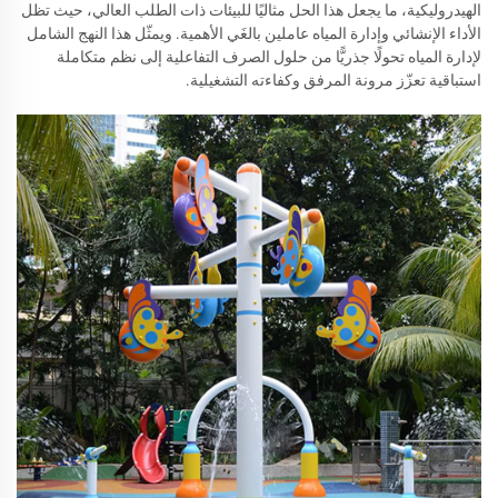
الهيدروليكية، ما يجعل هذا الحل مثاليًا للبيئات ذات الطلب العالي، حيث تظل
الأداء الإنشائي وإدارة المياه عاملين بالغَي الأهمية. ويمثّل هذا النهج الشامل
لإدارة المياه تحولًا جذريًّا من حلول الصرف التفاعلية إلى نظم متكاملة
استباقية تعزّز مرونة المرفق وكفاءته التشغيلية.