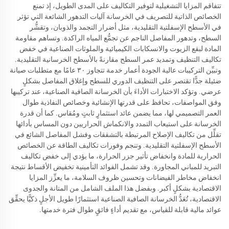
تتفاقم المزايا التشغيلية لتوفير التكاليف على المدى الطويل، إذ تمنع
الخصائص الذاتية للتصريف في الخرسانة آليات التدهور الشائعة التي تؤثر
في الأسطح الإسفلتية التقليدية، مثل أضرار التجمد والذوبان، وتقشُّر
السطح، وتدهور المفاصل الناجم عن تجمُّع المياه الراكدة. وتساهم مقاومة
المادة لبقع الزيوت والانسكابات الكيميائية والملوثات الصناعية في خفض
تكاليف التنظيف وتمديد عمر السطح مقارنةً بالأسطح الخرسانية التقليدية.
وتبيِّن التركيبات عالية الجودة أعمار خدمة تتجاوز ٣٠ عامًا مع متطلبات صيانة
ضئيلة جدًّا تقتصر على التنظيف الدوري للسطح وإغلاق المفاصل بشكلٍ
عرضي. وتؤكد الاختبارات الأداءَ بأن الخرسانة الصافية الصناعية، عند تركيبها
وفق المواصفات، تحافظ على قدرتها الإنشائية وخصائص النفاذية طوال
العمر التصميمي لها، مما يضمن عائد استثمارٍ ثابتٍ ومُقاس. كما أن قدرة
الخرسانة على استيعاب التمدد والانكماش الحراريين دون المساس بأدائها
تقلِّل من تكاليف الإصلاح المرتبطة بالتشققات وفشل المفاصل الشائع في
الأسطح الإسفلتية التقليدية. وتنجم وفورات تكاليف الطاقة عن الخصائص
الحرارية للمادة وانخفاض تأثير جزر الحرارة، ما يؤدي إلى خفض تكاليف
التبريد للمباني المجاورة. وقد تشمل الفوائد التأمينية تخفيض الأقساط نتيجة
انخفاض مخاطر الفيضانات وتحسين ظروف السلامة، ما يعزِّز المزايا
الاقتصادية بشكلٍ أكبر. وبفضل هذا الملف الشامل من المتانة والجدوى
الاقتصادية، تُعَدُّ الخرسانة الصافية الصناعية استثمارًا طويل الأجلٍ ذكيًّا يحقِّق
عوائد مالية قابلة للقياس، مع تقديم أداءٍ فائقٍ طوال فترة خدمتها.