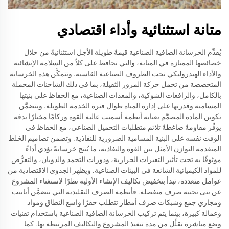
متانة استثنائية وأداء اقتصادي
يُقدِّم الخرسانة الصافية الصناعية قيمةً طويلة الأجل استثنائيةً من خلال
خصائصها الممتازة في المتانة، والتي تحافظ على كلاً من السلامة الإنشائية
والأداء الهيدروليكي تحت الظروف الصناعية القاسية. وتتمكَّن هذه الخرسانة
المتخصصة من تحمل حركة المرور الثقيلة، بما في ذلك الشاحنات المحملة
بالكامل، والرافعات الشوكية، والمعدات الصناعية، مع الحفاظ على بنيتها
المسامية وقدرتها على إدارة المياه طوال فترة الخدمة الطويلة. ويتضمَّن
تكوين المادة المصمَّم بعناية أنظمة أسمنت عالية القوة وركامًا مختارًا بدقة
يوفِّر مقاومةً ضاغطةً تلائم متطلبات التحميل الصناعي، مع الحفاظ في
الوقت نفسه على البنية المسامية الضرورية للنفاذية. وتضمن تصاميم الخلط
المتقدمة التوازن الأمثل بين القوة والنفاذية، ما يُنتج خرسانةً تؤدي أداءً
موثوقًا به تحت تأثير التغيرات الحرارية، ودورات التجمد والذوبان، والتعرُّض
للمواد الكيميائية الشائعة في البيئات الصناعية. ويظهر الجدوى الاقتصادية من
عوامل متعددة، تبدأ بتخفيض تكاليف الإنشاء الأولية نظرًا لاستغناء المشروع
عن بنى تحتية صرف منفصلة. فأنظمة الصرف التقليدية التي تتضمَّن أنابيب
ومجاري جمع وشبكات صرف أمطار تتطلب حفرًا واسع النطاق ومواد
وعمالة كبيرة، بينما يتم تركيب الخرسانة الصافية الصناعية باستخدام تقنيات
وضع مباشرة تقلِّل من مدة تنفيذ المشروع والتكاليف المرتبطة بها. كما