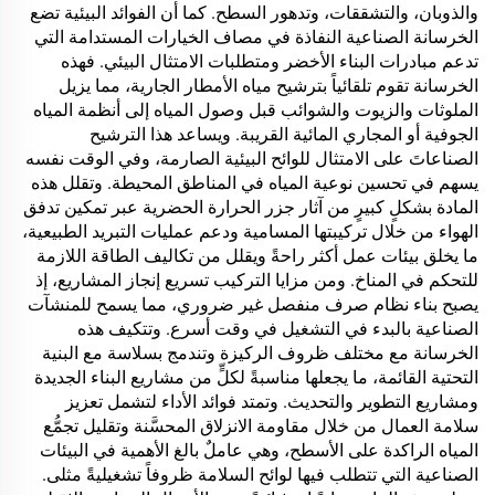
والذوبان، والتشققات، وتدهور السطح. كما أن الفوائد البيئية تضع
الخرسانة الصناعية النفاذة في مصاف الخيارات المستدامة التي
تدعم مبادرات البناء الأخضر ومتطلبات الامتثال البيئي. فهذه
الخرسانة تقوم تلقائياً بترشيح مياه الأمطار الجارية، مما يزيل
الملوثات والزيوت والشوائب قبل وصول المياه إلى أنظمة المياه
الجوفية أو المجاري المائية القريبة. ويساعد هذا الترشيح
الصناعاتَ على الامتثال للوائح البيئية الصارمة، وفي الوقت نفسه
يسهم في تحسين نوعية المياه في المناطق المحيطة. وتقلل هذه
المادة بشكلٍ كبيرٍ من آثار جزر الحرارة الحضرية عبر تمكين تدفق
الهواء من خلال تركيبتها المسامية ودعم عمليات التبريد الطبيعية،
ما يخلق بيئات عمل أكثر راحةً ويقلل من تكاليف الطاقة اللازمة
للتحكم في المناخ. ومن مزايا التركيب تسريع إنجاز المشاريع، إذ
يصبح بناء نظام صرف منفصل غير ضروري، مما يسمح للمنشآت
الصناعية بالبدء في التشغيل في وقت أسرع. وتتكيف هذه
الخرسانة مع مختلف ظروف الركيزة وتندمج بسلاسة مع البنية
التحتية القائمة، ما يجعلها مناسبةً لكلٍّ من مشاريع البناء الجديدة
ومشاريع التطوير والتحديث. وتمتد فوائد الأداء لتشمل تعزيز
سلامة العمال من خلال مقاومة الانزلاق المحسَّنة وتقليل تجمُّع
المياه الراكدة على الأسطح، وهي عاملٌ بالغ الأهمية في البيئات
الصناعية التي تتطلب فيها لوائح السلامة ظروفاً تشغيليةً مثلى.