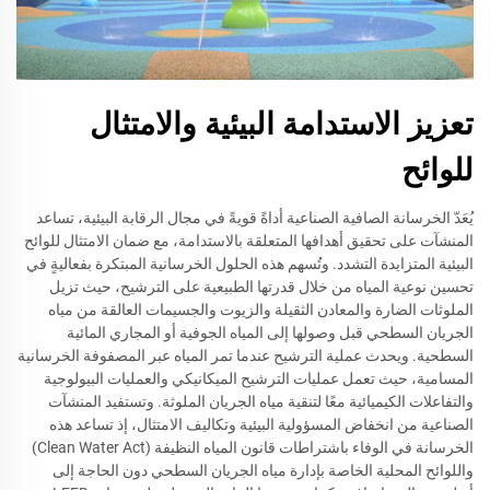
تعزيز الاستدامة البيئية والامتثال
للوائح
يُعَدّ الخرسانة الصافية الصناعية أداةً قويةً في مجال الرقابة البيئية، تساعد
المنشآت على تحقيق أهدافها المتعلقة بالاستدامة، مع ضمان الامتثال للوائح
البيئية المتزايدة التشدد. وتُسهم هذه الحلول الخرسانية المبتكرة بفعاليةٍ في
تحسين نوعية المياه من خلال قدرتها الطبيعية على الترشيح، حيث تزيل
الملوثات الضارة والمعادن الثقيلة والزيوت والجسيمات العالقة من مياه
الجريان السطحي قبل وصولها إلى المياه الجوفية أو المجاري المائية
السطحية. ويحدث عملية الترشيح عندما تمر المياه عبر المصفوفة الخرسانية
المسامية، حيث تعمل عمليات الترشيح الميكانيكي والعمليات البيولوجية
والتفاعلات الكيميائية معًا لتنقية مياه الجريان الملوثة. وتستفيد المنشآت
الصناعية من انخفاض المسؤولية البيئية وتكاليف الامتثال، إذ تساعد هذه
الخرسانة في الوفاء باشتراطات قانون المياه النظيفة (Clean Water Act)
واللوائح المحلية الخاصة بإدارة مياه الجريان السطحي دون الحاجة إلى