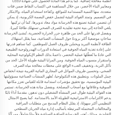
أنظمة معالجة إضافية. كما يدعم هذا المادة الحصول على شهادة LEED
ومعايير البناء الأخضر، من خلال المساهمة في اكتساب النقاط ضمن فئات
متعددة، منها التنمية المستدامة للمواقع، وكفاءة استخدام المياه، والابتكار
في التصميم. وتمتد الفوائد البيئية لتشمل خفض البصمة الكربونية، إذ يمكن
أن تتضمن عملية تصنيع هذه الخرسانة مواد معاد تدويرها، كما أن تركيبها
يلغي الحاجة إلى بنية تحتية تقليدية للصرف الصحي تستهلك طاقةً كبيرةً.
وبفضل قدرتها على الحد من ظاهرة جزر الحرارة الحضرية، تُنشئ الخرسانة
مناخاتٍ موضعيةً أكثر برودةً حول المنشآت الصناعية، مما يقلل استهلاك
الطاقة لأنظمة التبريد ويحسّن ظروف العمل للموظفين. كما تساهم قدرتها
على إعادة تغذية المياه الجوفية في استعادة الدورات الهيدرولوجية الطبيعية
التي عادةً ما تُعطّلها عملية التحضر، داعمةً بذلك النظم الإيكولوجية المحلية
واستقرار منسوب المياه الجوفية. ومن المزايا البيئية طويلة الأجل: الحد من
تآكل التربة، وتخفيف العبء الواقع على محطات معالجة مياه الصرف
الصحي، وتحسين ظروف الموائل في المجاري المائية القريبة نتيجة انخفاض
حِمل الملوثات. وبتطبيق هذه التكنولوجيا، تُظهر المنشآت الصناعية مسؤوليتها
البيئية المؤسسية، مع تحقيق مؤشرات استدامة قابلة للقياس تعزز مكانتها
السوقية وعلاقاتها مع أصحاب المصلحة. وبفضل متانة هذه الخرسانة، تستمر
هذه الفوائد البيئية طوال عمر المنشأة التشغيلي دون تدهور، مقدمةً أداءً ثابتًا
يدعم الالتزامات الاستراتيجية الطويلة الأمد بالاستدامة. كما يصبح الامتثال
التنظيمي أكثر سهولةً، إذ يقلل النظام المدمج من متطلبات المراقبة
والمخالفات المحتملة المرتبطة بأساليب إدارة مياه الجريان السطحي
التقليدية. وبذلك، تُعتبر الخرسانة الصافية الصناعية حلاً بيئيًا شاملاً، ومركّبًا