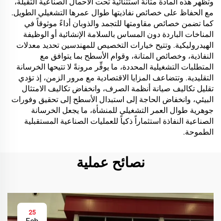
وتظهر هذه المادة متانةً استثنائيةً تحت الأحمال الصناعية الثقيلة،
مع الحفاظ على خصائص نفاذيتها طوال عمرها التشغيلي الطويل.
كما تضمن خصائص مقاومتها للتجمد والذوبان أداءً موثوقاً في
المناخات الباردة دون المساس بالسلامة الإنشائية أو الوظيفة
الهيدروليكية. وتتيح خيارات التخصيص للمهندسين تحديد معدلات
النفاذية، وخصائص المتانة، وقوام الأسطح بما يتوافق مع
المتطلبات التشغيلية المحددة، ما يوفِّر مرونةً لا تتيحها الخرسانة
التقليدية. وتتضاعف المزايا الاقتصادية مع مرور الزمن، إذ تؤدي
تقليل تكاليف صيانة أنظمة الصرف، وانخفاض تكاليف الامتثال
البيئي، وانخفاض الحاجة إلى استبدال الأسطح إلى تحقيق وفورات
جوهرية طوال العمر التشغيلي للمنشأة، ما يجعل الخرسانة
الصناعية النفاذة استثماراً ذكياً للعمليات الصناعية المستقبلية
الطموحة.
نصائح عملية
25