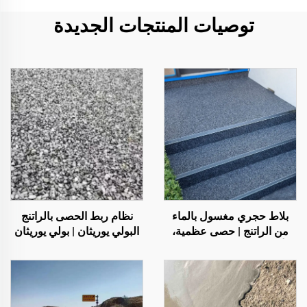
توصيات المنتجات الجديدة
بلاط حجري مغسول بالماء
نظام ربط الحصى بالراتنج
من الراتنج | حصى عظمية،
البولي يوريثان | بولي يوريثان
أحجار كريستالية، سجادة
هيدروكسي بروبيل للتشجير
حجرية للتطبيقات التجارية
والديكور
والسكنية