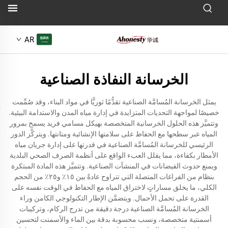
AR
الخرسانة النفاذة الصناعية
يمثل الخرسانة المُسامَّة الصناعية تقدُّمًا ثوريًّا في مواد البناء، وقد صُمِّمت
خصيصًا لمواجهة التحديات المتزايدة في إدارة مياه المدن والاستدامة البيئية.
وتتميَّز هذه الحلول الخرسانية المتخصصة بهيكل مسامي فريد يسمح بمرور
المياه عبر سطحها مع الحفاظ على سلامتها الإنشائية ومتانتها. ويتركَّز الدور
الرئيسي للخرسانة المُسامَّة الصناعية في قدرتها على إدارة جريان مياه
الأمطار بكفاءة، مما يقلل العبء الواقع على أنظمة الصرف الصحي البلدية
ويمنع حدوث الفيضانات في المنشآت الصناعية. وتتميَّز هذه المادة المبتكرة
بنظام من الفراغات المتصلة التي تتراوح عادةً بين ١٥٪ و٢٥٪ من الحجم
الكلي، ما يخلق مساراتٍ لاختراق المياه مع الحفاظ في الوقت نفسه على
القدرة على تحمل الأحمال. ويتضمَّن الإطار التكنولوجي الكامن وراء
الخرسانة المُسامَّة الصناعية درجة دقيقة من تدرج الركام، وتركيبات
أسمنتية متخصصة، ونسب محسوبة بدقة بين الماء والأسمنت لتحسين