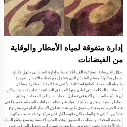
إدارة متفوقة لمياه الأمطار والوقاية
من الفيضانات
يحوّل الخرسانة الصناعية المُسامَّة تحديات إدارة المياه إلى حلولٍ فعّالةٍ
بفضل هيكلها المسامّ المتقدّم الذي يتعامل مع كميات الأمطار الغزيرة
والمياه السطحية بكفاءةٍ استثنائية. ويُلغي هذا المادة المبتكرة مشاكل
الفيضانات المكلفة التي تُعاني منها المرافق الصناعية التقليدية، حيث يمكن
أن تتسبّب المياه الراكدة في تعطيل العمليات، وتلف المعدات، وخلق
مخاطر أمنية. وتجري معالجة المياه عبر نظام الفراغات المصمّم خصيصًا في
هذه الخرسانة بمعدلاتٍ تفوق بكثير شدة هطول الأمطار الطبيعي، وتتراوح
عادةً بين ٣ إلى ٨ جالونات لكل دقيقة لكل قدم مربّع، وذلك حسب تركيبة
الخلطة المحددة ومتطلبات التطبيق. وهذه القدرة الاستثنائية تمنع تجمّع المياه
أثناء الأحداث الجوية الشديدة، مما يضمن استمرارية تشغيل المرفق حتى