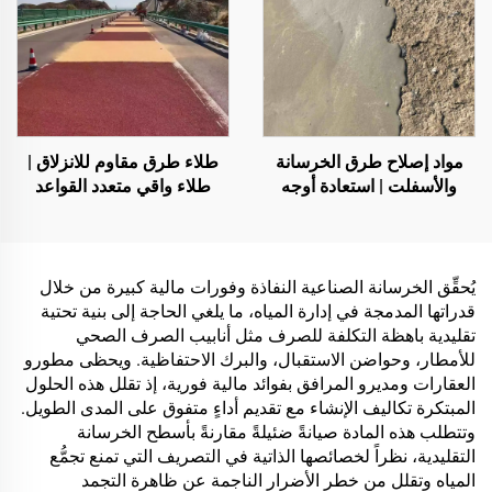
مواد إصلاح طرق الخرسانة
طلاء طرق مقاوم للانزلاق |
والأسفلت | استعادة أوجه
طلاء واقي متعدد القواعد
العيوب في الأسطح وإعادة
للأسطح الداخلية والخارجية
تجديدها
يُحقِّق الخرسانة الصناعية النفاذة وفورات مالية كبيرة من خلال
قدراتها المدمجة في إدارة المياه، ما يلغي الحاجة إلى بنية تحتية
تقليدية باهظة التكلفة للصرف مثل أنابيب الصرف الصحي
للأمطار، وحواضن الاستقبال، والبرك الاحتفاظية. ويحظى مطورو
العقارات ومديرو المرافق بفوائد مالية فورية، إذ تقلل هذه الحلول
المبتكرة تكاليف الإنشاء مع تقديم أداءٍ متفوق على المدى الطويل.
وتتطلب هذه المادة صيانةً ضئيلةً مقارنةً بأسطح الخرسانة
التقليدية، نظراً لخصائصها الذاتية في التصريف التي تمنع تجمُّع
المياه وتقلل من خطر الأضرار الناجمة عن ظاهرة التجمد