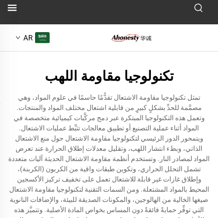
AR
تكنولوجيا مقاومة اللهب
تمثل تكنولوجيا مقاومة الاشتعال تقدُّمًا حاسمًا في علوم المواد، وهي
مصمَّمة للحدِّ بشكلٍ كبيرٍ من قابلية اشتعال مختلف المواد والمنتجات.
وتعمل هذه التكنولوجيا المبتكرة عبر دمج مركَّبات كيميائية متخصصة في
المواد أثناء عملية التصنيع أو تطبيق معالجات تثبِّط عمليات الاشتعال.
ويتمحور الدور الرئيسي لتكنولوجيا مقاومة الاشتعال حول منع الاشتعال
الذاتي، وبطء انتشار اللهب، وتقليل معدلات إطلاق الحرارة عند تعرض
المواد لمصادر النار. وتستخدم أنظمة مقاومة الاشتعال الحديثة آليات متعددة
تشمل التحلل الحراري، وتكوين طبقات واقية من الكربون (الكربنة)،
وإطلاق غازات غير قابلة للاشتعال تعمل على تخفيف تركيز الأكسجين
المحيط بالمواد المشتعلة. ومن السمات التقنية لتكنولوجيا مقاومة الاشتعال
صيغها الخالية من الهالوجين، والمكونات الصديقة للبيئة، والإضافات النانوية
التي توفِّر حمايةً فائقةً دون المساس بخواص المادة الأصلية. وتتميَّز هذه