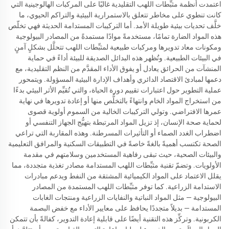
اعتمدت أنظمة مثبِّطات اللهب التقليدية غالبًا على المركبات الهالوجينية التي
كانت تنطوي على مخاطر تتعلق بالاستمرارية البيئية والتراكم الحيوي، ما
خلَّف تحديات بيئية طويلة الأمد. أما التركيبات المستدامة الحديثة فهي تخلّص
هذه المواد الضارة تمامًا، مستخدمةً موادًا مستمدةً من المصادر البيولوجية
ومكونات معاد تدويرها ومركبات طبيعية لمثبِّطات اللهب تتحلَّل بشكلٍ آمنٍ
في البيئات الطبيعية. وتُظهر هذه البدائل الصديقة للبيئة أداءً في حماية
المنشآت من الحرائق يعادل أو يفوق الأداء المقدَّم من النظم التقليدية، مع
دعمها لمبادئ الاقتصاد الدائري وأهداف الإدارة البيئية المسؤولة. ويتمحور
عملية التطوير حول اعتبارات تقييم دورة الحياة، والتي تُقيِّم الأثر البيئي بدءًا
من استخراج المواد الخام وانتهاءً بالتخلُّص منها أو إعادة تدويرها في نهاية
عمرها الافتراضي. وتولي التركيبات الخالية من السموم أولوية قصوى
لحماية صحة الإنسان، إذ تزيل المواد المرتبطة بتهيُّج الجهاز التنفسي أو
اضطراب الغدد الصماء أو التأثيرات المسرطنة. وهذه المقاربة التي تراعي
الصحة تكتسب أهميةً بالغةً خاصةً في التطبيقات السكنية والمرافق التعليمية
والبيئات الصحية، حيث تبقى رفاهية المستخدمين وسلامتهم في مقدمة
الأولويات. وتضمّ تقنية مثبِّطات اللهب المستدامة مصادر تغذية متجددة، مما
يقلل الاعتماد على المواد الكيميائية المشتقة من النفط ويدعم مبادرات
الاستدامة الزراعية. كما توفر مثبِّطات اللهب المستمدة من المصادر
البيولوجية — مثل المواد النباتية والنفايات الزراعية ومنتجات الغابات
المستدامة — بديلاً متجددًا يحافظ على معايير الأداء مع خفض البصمة
الكربونية. وتركِّز هذه التقنية أيضًا على قابلية إعادة التدوير، كفالةً بأن تتمكن