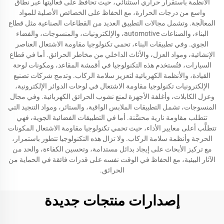
الأنظمة باستقرار حراري استثنائي، حيث تحافظ على فعاليتها عبر نطاق
واسع من درجات الحرارة، مع الحفاظ على الخصائص الأصلية للمواد
المعالَجة. وتشمل مجالات التطبيق العديد من القطاعات الصناعية مثل قطاع
البناء، والصناعات automotive، والإلكترونيات، والمنسوجات، والفضاء
الجوي. وفي تطبيقات البناء، تحمي تكنولوجيا مقاومة الاشتعال العناصر
الإنشائية، ومواد العزل، والأثاث الداخلي من مخاطر الحرائق. أما في قطاع
السيارات، فتُستخدم هذه التكنولوجيا في أقمشة المقاعد، ومكونات لوحة
القيادة، والأنظمة الكهربائية لتعزيز سلامة الركاب. وتدمج شركات تصنيع
الإلكترونيات تكنولوجيا مقاومة الاشتعال في لوحات الدوائر الإلكترونية،
وعزل الكابلات، وأغلفة الأجهزة لمنع نشوب الحرائق الكهربائية. وفي مجال
المنسوجات، تشمل التطبيقات الملابس الواقية، والستائر، ومواد التنجيد التي
تتطلب مقاومة نارية محسَّنة. أما في التطبيقات الفضائية الجوية، فهي
تتطلَّب أعلى معايير الأداء، حيث تحمي تكنولوجيا مقاومة الاشتعال المكونات
الحرجة وأنظمة سلامة الركاب. ولا تزال هذه التكنولوجيا تتطور باستمرار،
مع تركيز الأبحاث على إيجاد بدائل مستدامة، وتحسين الكفاءة، والحد من
الآثار البيئية، مع الحفاظ في الوقت نفسه على قدرات فائقة في الحماية من
الحرائق.
إصدارات منتجات جديدة