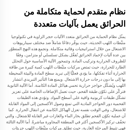
نظام متقدم لحماية متكاملة من
الحرائق يعمل بآليات متعددة
يمثّل نظام الحماية من الحرائق متعدد الآليات حجر الزاوية في تكنولوجيا
مثبِّطات اللهب الحديثة، حيث يوفّر دفاعًا شاملاً ضد مختلف سيناريوهات
الاشتعال من خلال استراتيجيات وقائية متكاملة. وتجمع هذه النهج المتطوّر
بين عدة آليات لإخماد الحرائق تُفعَّل بشكل تسلسلي أو متزامن، وفقًا
للظروف الحرارية وتركيب المادة. وتتمحور الآلية الأساسية حول التحلل
الطارد للحرارة، حيث تمتص مركبات مثبِّطات اللهب كمية كبيرة من طاقة
الحرارة أثناء تفككها، ما يؤدي فعليًّا إلى تبريد سطح المادة والبيئة المحيطة
بها إلى ما دون درجات حرارة الاشتعال. ويمنع هذا التأثير التبريدي انتشار
اللهب ويُشكّل حواجز حرارية تحمي هياكل المادة الكامنة. أما الآلية الثانوية
فتركّز على تكوّن طبقة الفحم، حيث تعمل الإضافات الخاصة على تعزيز
تشكّل طبقات كربونية واقية على أسطح المواد. وتؤدي هذه الطبقات
الفحمية دور الحواجز المادية التي تمنع وصول الأكسجين إلى المواد القابلة
للاشتعال، وفي الوقت نفسه تعزل الهياكل الكامنة عن انتقال الحرارة. كما
أن عملية تكوّن الفحم تطلق بخار الماء والغازات غير القابلة للاشتعال، والتي
تخفّف تركيز الأكسجين أكثر في المنطقة المجاورة مباشرةً. أما الآلية الثالثة
فهي تثبيط المرحلة الغازية، حيث تطلق مركبات مثبِّطات اللهب جزيئات