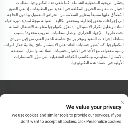
يحسّن الربحية التشغيلية الشاملة. كما تلغي هذه التكنولوجيا متطلبات
اختبارات مقاومة الحريق المكلفة في العديد من التطبيقات، إذ تفي الصيغ
المُصدَّق عليها مسبقاً بمعايير السلامة من الحرائق المعمول بها دون الحاجة
إلى إجراءات تحقق إضافية. وتنخفض تكاليف الصيانة نتيجةً لتمديد دورة حياة
المادة وتقليل تكرار الاستبدال، إذ تعزّز تكنولوجيا مقاومة الاشتعال المتانة
تحت ظروف الإجهاد الحراري. وتظل متطلبات التدريب محدودةً بسبب
بساطة إجراءات التنفيذ وتوفر برامج شاملة للدعم الفني من قِبل موردي
التكنولوجيا. كما تُظهر حسابات العائد على الاستثمار نتائج إيجابيةً خلال فترات
زمنية معقولة، مع الأخذ في الاعتبار تحسينات السلامة، والمزايا المتعلقة
بالامتثال التنظيمي، ومكاسب الكفاءة التشغيلية التي تبرّر الاستثمارات
الأولية في اعتماد هذه التكنولوجيا.
اتصل بنا
We value your privacy
هاتف:
+86-13793890209
We use cookies and similar tools to provide our services. If you
هاتف:
+86-13793890209
don't want to accept all cookies, click Personalize cookies.
بريد:
[email protected]