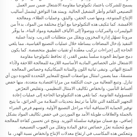
يسمح للشركات باعتماد تكنولوجيا مقاومة الاشتعال ضمن سير العمل
التصنيعي القائم وأطر التشغيل الحالية. ويمتد هذا التوافق ليشمل أساليب
الإنتاج المتنوعة، ومنها صب الحقن، والبثق، وعمليات الطلاء، ومعالجة
الأقمشة. كما تتكيف هذه التكنولوجيا مع أنواع مختلفة من المواد، بدءاً من
البوليمرات والمركبات ووصولاً إلى الألياف الطبيعية ومواد البناء، ما يوفّر
مرونةً تسهّل إدارة المخزون ويقلل من متطلبات التدريب. وتبدأ عملية
التنفيذ بإدخال المضافات ببساطة خلال عمليات التصنيع القياسية، مما يلغي
الحاجة إلى إجراءات تركيب معقّدة أو تقنيات تطبيق متخصصة. كما يكون
دمج ضوابط الجودة سلساً بنفس القدر، إذ تحافظ تكنولوجيا مقاومة
الاشتعال على الخصائص المادية الأساسية اللازمة للمعالجة اللاحقة ولأداء
المنتج النهائي. وتبقى ثباتية اللون والمتانة الميكانيكية وخصائص المعالجة
متسقةً، مما يضمن امتثال مواصفات المنتج للمعايير المُحددة للجودة دون أي
تنازل. وتنبع الفعالية من حيث التكلفة من مزايا اقتصادية متعددة، منها خفض
أقساط التأمين، وانخفاض تكاليف الامتثال التنظيمي، وتقليص التعرّض
للمسؤولية القانونية. كما تلغي هذه التكنولوجيا الحاجة إلى عمليات إعادة
التجهيز المكلفة التي غالباً ما ترتبط بتحديثات السلامة من الحرائق، ما يتيح
توفير الحماية الاستباقية أثناء مراحل التصنيع الأولية. وتسهم فرص الشراء
بالجملة والعلاقات طويلة الأمد مع الموردين في خفض تكاليف المواد بشكل
إضافي، مع ضمان موثوقية سلسلة التوريد. وينتج عن تحسين كفاءة المعالجة
صيغ مُحسَّنة تعزّز خصائص تدفق المادة وتقلل من العيوب التصنيعية.
وتنعكس هذه المكاسب في ارتفاع معدلات الإنتاج وانخفاض نسبة الهدر، ما