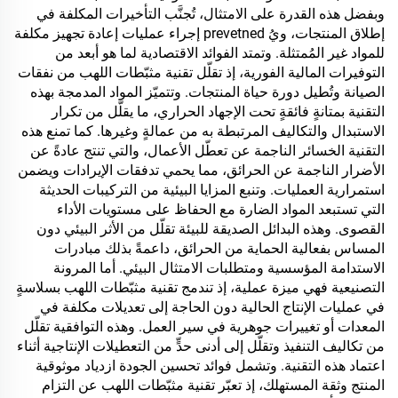
وبفضل هذه القدرة على الامتثال، تُجنَّب التأخيرات المكلفة في
إطلاق المنتجات، ويُ prevetned إجراء عمليات إعادة تجهيز مكلفة
للمواد غير المُمتثلة. وتمتد الفوائد الاقتصادية لما هو أبعد من
التوفيرات المالية الفورية، إذ تقلّل تقنية مثبّطات اللهب من نفقات
الصيانة وتُطيل دورة حياة المنتجات. وتتميّز المواد المدمجة بهذه
التقنية بمتانةٍ فائقةٍ تحت الإجهاد الحراري، ما يقلّل من تكرار
الاستبدال والتكاليف المرتبطة به من عمالةٍ وغيرها. كما تمنع هذه
التقنية الخسائر الناجمة عن تعطّل الأعمال، والتي تنتج عادةً عن
الأضرار الناجمة عن الحرائق، مما يحمي تدفقات الإيرادات ويضمن
استمرارية العمليات. وتنبع المزايا البيئية من التركيبات الحديثة
التي تستبعد المواد الضارة مع الحفاظ على مستويات الأداء
القصوى. وهذه البدائل الصديقة للبيئة تقلّل من الأثر البيئي دون
المساس بفعالية الحماية من الحرائق، داعمةً بذلك مبادرات
الاستدامة المؤسسية ومتطلبات الامتثال البيئي. أما المرونة
التصنيعية فهي ميزة عملية، إذ تندمج تقنية مثبّطات اللهب بسلاسةٍ
في عمليات الإنتاج الحالية دون الحاجة إلى تعديلات مكلفة في
المعدات أو تغييرات جوهرية في سير العمل. وهذه التوافقية تقلّل
من تكاليف التنفيذ وتقلّل إلى أدنى حدٍّ من التعطيلات الإنتاجية أثناء
اعتماد هذه التقنية. وتشمل فوائد تحسين الجودة ازدياد موثوقية
المنتج وثقة المستهلك، إذ تعبّر تقنية مثبّطات اللهب عن التزام