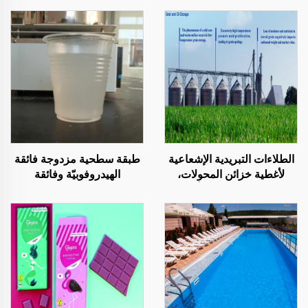
الطلاءات التبريدية الإشعاعية
طبقة سطحية مزدوجة فائقة
لأغطية خزائن المحولات،
الهيدروفوبيّة وفائقة
والمصانع التي تُنتج ألواح
الأليوفوبيّة، تُستخدم مع
الصلب الملونة، وصوامع
الطلاءات التبريدية الإشعاعية
تخزين الحبوب، وخزانات
أو في سيناريوهات أخرى
تخزين النفط
تتطلب خصائص مقاومة للماء
والزيوت