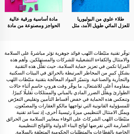
طلاء علوي من البوليوريا
مادة أساسية ورقية عالية
للعزل المائي طويل الأمد، مثل
الحواجز ومصنوعة من مادة
حمامات السباحة والأسطح
واحدة لحلول التغليف الخاصة
والحمامات
بمنتجات مثل الشاي والقهوة
والمكسرات والشوكولاتة
والمعجنات والتوابل
توفّر تقنية مثبّطات اللهب فوائد جوهرية تؤثر مباشرةً على السلامة
والامتثال والكفاءة التشغيلية للشركات والمستهلكين. وأهم هذه
المزايا تكمن في تعزيز حماية السلامة، حيث تقلّل هذه التقنية
بشكلٍ كبيرٍ من المخاطر المرتبطة بالحرائق في البيئات السكنية
والتجارية والصناعية. وتتميّز المواد المعالَجة بتقنية مثبّطات اللهب
بمقاومة أعلى للاشتعال، ما يوفّر وقت هروبٍ حاسمٍ أثناء حالات
الطوارئ ويقلّل الضرر المادي بالمباني والممتلكات تقليلًا كبيرًا.
وتنعكس هذه الحماية في خفض أقساط التأمين وتقليص التعرّض
للمسؤولية القانونية التي تواجهها مالكو العقارات والمصنّعون.
ويمثّل الامتثال التنظيمي ميزةً رئيسيةً أخرى، إذ تساعد تقنية
مثبّطات اللهب الشركاتَ على الوفاء بمعايير السلامة من الحرائق
الصارمة التي تفرضها لوائح البناء الدولية واللوائح التنظيمية
الخاصة بالقطاعات والمتطلبات الحكومية المتعلقة بالسلامة.