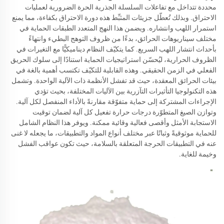
محددة تتداخل مع تفاعلات السلسلة الجذرية الحرة الضرورية لعمليات
الاحتراق. وبذلك تُعطّل جزيئات المثبِّط هذه دورة الاحتراق بكفاءة، مما يمنع
استمرار اللهب وانتشاره. ويضمن هذا النهج المتعدد الطبقات الحماية في
مختلف سيناريوهات الحرائق، بدءًا من ظروف التوهج البطيء وانتهاءً
بأحداث انتشار اللهب السريع. كما يتكيّف النظام ديناميكيًّا مع التغيرات في
الظروف الحرارية، ليُحسّن استراتيجيات الحماية استنادًا إلى سلوك الحريق
الفعلي في الزمن الحقيقي. وهذه القابلية للتكيّف تكتسب أهمية بالغة في
بيئات الحرائق المعقدة، حيث قد تفشل الأنظمة ذات الآلية الواحدة. وتشمل
هذه التكنولوجيا التأثيرات التآزرية بين الآليات المختلفة، بحيث تؤدي
الإجراءات المشتركة إلى حماية متفوّقة مقارنةً بالأداء المنفصل لكل آلية.
وتوازن الصيغ المتطوّرة درجات حرارة تفعيل كل آلية لضمان توقيت
الاستجابة الأمثل وأقصى فعالية وقائية ممكنة. ويوفر هذا النظام الشامل
للحماية موثوقيةً وثباتًا عبر مختلف أنواع المواد والتطبيقات، ما يجعله لا غنى
عنه في التطبيقات الحرجة المتعلقة بالسلامة، حيث تكون عواقب الفشل
وخيمة للغاية.