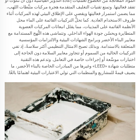
المواد المعالَجة من الخضوع لعمليات إعادة التدوير القياسية دون أن تتلوَّث أو
تفقد فعاليتها. وتمنع تقنيات التغليف المتقدمة هجرة مركبات مثبِّطات اللهب،
مما يضمن استمرار فعاليتها ويقضي على الإطلاق البيئي لهذه المركبات أثناء
ظروف الاستخدام العادية. كما تحلُّ التركيبات القائمة على الماء محل
الأنظمة القائمة على المذيبات، مما يقلل انبعاثات المركبات العضوية
المتطايرة ويحسّن جودة الهواء الداخلي. وتتماشى هذه النُّهج المستدامة مع
معايير البناء الأخضر وبرامج الشهادات البيئية والالتزامات المؤسسية
المتعلقة بالاستدامة. وبذلك تصبح الامتثال التنظيمي أكثر سلاسةً، إذ تفي
التركيبات الخالية من السموم أو تتجاوز معايير السلامة دون الحاجة إلى
اختبارات موسَّعة أو إجراءات خاصة في التعامل. وتدعم هذه التقنية
متطلبات شهادة «LEED» وغيرها من المبادرات الخاصة بالبناء الأخضر، ما
يضيف قيمةً للمشاريع والمنظمات التي تولي الاعتبارات البيئية اهتمامًا بالغًا.