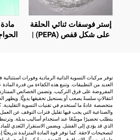
إستر فوسفات ثنائي الحلقة
مادة 
على شكل قفص (PEPA) |
الحواج
عامل تكربن لراتنجات
واح
الإيبوكسي ومواد البولي
الخاصة
بروبلين (PP) والإثيلين-
وال
أسيتات الفينيل (EVA)
والش
توفر مركبات التسوية الذاتية الرمادية وفورات استثنائية
العديد من التطبيقات. وتنبع هذه الكفاءة من قدرة المادة ع
المفروضة على فرق التركيب. وتضمن الخصائص الممتازة للت
انتقالاتٍ سلسةً يصعب أو يستحيل تحقيقها يدويًّا. ويظهر
متخصصة عادةً ما تُستخدم في تقنيات التسوية التقليدية. ك
والصناعية التي يجب فيها تقليل فترات التوقف عن العمل إل
يتطلب تحضيرًا موسَّعًا عند استخدام أساليب بديلة. وترتبط الم
الذي قد يؤدي إلى الفشل. ويضمن الاستقرار البُعدي للماد
لتصحيحات لاحقة. كما توفر قوة المادة المتزايدة تدريجيًّا
طويلة. ويمثِّل الاتساق في الجودة ميزةً كبيرةً أخرى، إ