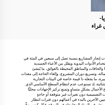
ا-
 غراء
رية)
ألواح
ذلك
عدد
قات إنجاز المشاريع بنسبة تصل إلى سبعين في المئة في
تخدام الأدوات اليدوية ويقلل من الأعباء الجسدية
خشبية
والحافات والمناطق المحيطة بالعوائق، ما يُنشئ
ديقة
مالة، وتسريع دوران المشروع، وإلغاء الحاجة إلى معدات
رة، ما يجعله ذا قيمة خاصة في البيئات التجارية
بات
استثنائية، إذ تستوعب عدم انتظام السطح الأساسي الذي
ية،
ّع الأحمال بشكلٍ متساوٍ وتمنع تركيز الإجهادات محليًّا
ت التصميمية دون تغيرات غير متوقعة أو حاجةٍ
فيين الآخرين بالبدء في أعمالهم دون فترات انتظار
ي تؤثر في المواد المخلوطة في الموقع. فكل كيس يوفِّر