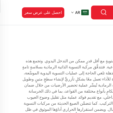
احصل على عرض سعر
AR
مستويةٍ مع أقل قدرٍ ممكن من التدخل اليدوي. وتجمع هذه
عية. فتتدفَّق مركبة التسوية الذاتية الرمادية بسلاسةٍ تامةٍ
لة تلغي الحاجة إلى عمليات التسوية اليدوية الموسَّعة،
لأداء تعمل معًا بشكلٍ تآزريٍّ لإنشاء سطحٍ متينٍ وطويل
ة الرمادية تُيسِّر عملية تحضير الأرضيات من خلال ضمان
امٍ بأنواع مختلفة من القواعد، بما في ذلك الخرسانة
داخلي، مع تقديم فوائد عملية مثل تقليل وضوح العيوب
لتركيب. كما تتضمَّن الصيغ الحديثة من مركبات التسوية
فصال. ويضمن استقرارها الحراري أداؤها الموثوق في ظل