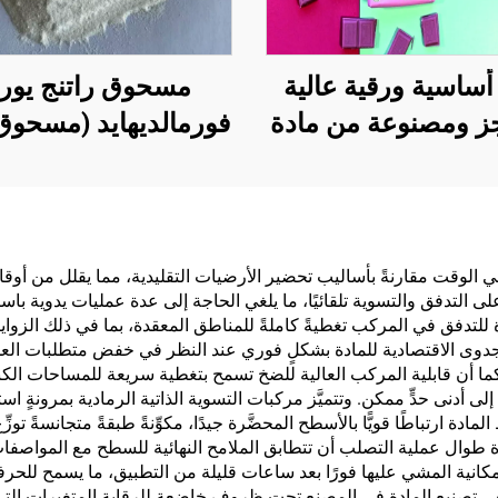
أساسية ورقية عالية
مسحوق راتنج يوري
ز ومصنوعة من مادة
فورمالديهايد (مسحوق
دة لحلول التغليف
الخشب‏/الغراء البود
 بمنتجات مثل الشاي
المستخدم في إنتاج ال
قهوة والمكسرات
الاصطناعية، بما في 
وكولاتة والمعجنات
الخشب الرقائقي مت
 في الوقت مقارنةً بأساليب تحضير الأرضيات التقليدية، مما يقلل من أو
لى التدفق والتسوية تلقائيًا، ما يلغي الحاجة إلى عدة عمليات يدوية باس
والتوابل
الطبقات، والألواح ال
دفق في المركب تغطيةً كاملةً للمناطق المعقدة، بما في ذلك الزوايا 
الدقيقة، والألواح الص
 الجدوى الاقتصادية للمادة بشكلٍ فوري عند النظر في خفض متطلبات الع
ما أن قابلية المركب العالية للضخ تسمح بتغطية سريعة للمساحات الكبي
للبيئة، وألواح الحبي
ى أدنى حدٍّ ممكن. وتتميَّز مركبات التسوية الذاتية الرمادية بمرونةٍ 
المغشاة بطبقة خشب
ادة ارتباطًا قويًّا بالأسطح المحضَّرة جيدًا، مكوِّنةً طبقةً متجانسةً توزِ
ة طوال عملية التصلب أن تتطابق الملامح النهائية للسطح مع المواصفا
وغيرها.
 إمكانية المشي عليها فورًا بعد ساعات قليلة من التطبيق، ما يسمح للحر
ذ يلغي تصنيع المادة في المصنع تحت ظروف خاضعة للرقابة المتغيرات الت