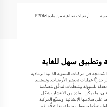
وية
أرضيات صناعية من مادة EPDM
ة وتطبيق سهل للغاية
المُدمَجة في مركبات التسوية الذاتية الرمادية
ِّر جذريًّا عمليات تحضير الأرضيات. وتستفيد
دلة للسيولة ومُنظِّمات لتدفُّق مُصمَّمة
، ما يمكِّن المادة من الانتشار بشكل
ى سلامتها الإنشائية. وتتمتَّع المركبة
وضخَّها بسهولة، بينما تمنع التدفُّق غير