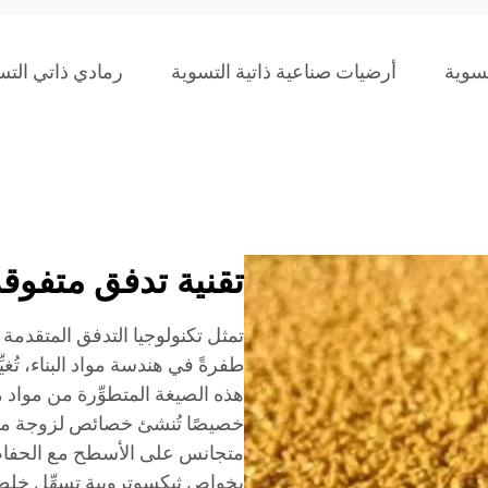
تسوية
أرضيات صناعية ذاتية التسوية
رمادي ذاتي التس
تقنية تدفق متفوق
تمثل تكنولوجيا التدفق المتقدمة 
طفرةً في هندسة مواد البناء، تُغي
هذه الصيغة المتطوِّرة من مواد مع
خصيصًا تُنشئ خصائص لزوجة مثلى
متجانس على الأسطح مع الحفاظ عل
بخواص ثيكسوتروبية تسهِّل خلطها 