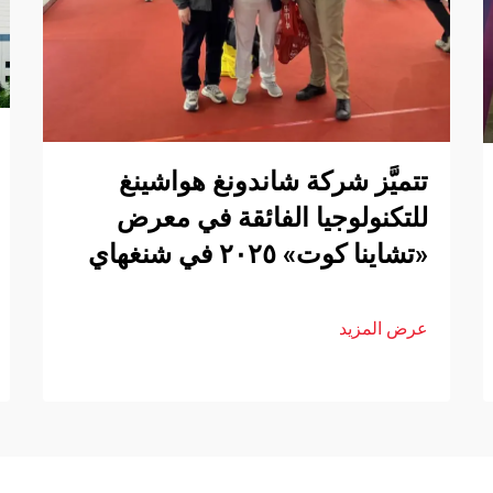
تتميَّز شركة شاندونغ هواشينغ
للتكنولوجيا الفائقة في معرض
«تشاينا كوت» ٢٠٢٥ في شنغهاي
عرض المزيد