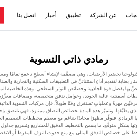
تجات
عن الشركة
تطبيق
أخبار
اتصل بنا
رمادي ذاتي التسوية
في تكنولوجيا تحضير الأرضيات، وهي مصمَّمة لإنشاء أسطحٍ ناعمةٍ تمامًا و
تار بعناية لتقديم أداءٍ استثنائيٍّ في التطبيقات السكنية والتجارية والصنا
ٍّ بها بفضل قوة الجاذبية وخصائص التوتر السطحي. وهذه الخاصية المذه
ة رابطات أسمنتية عالية الجودة، وعوامل تدفق متخصصة، ومضافات معزِّزة ل
فيِّين مهرةً وعملياتٍ تستغرق وقتًا طويلاً، فإن مركبات التسوية الذاتي
 يطبِّقها. وتتميَّز هذه المادة بخصائص التصاق ممتازة، فهي تلتصق بإحك
ا الرمادي فيوفِّر مظهرًا محايدًا يتناغم مع معظم مخططات التصميم ال
ها بشكلٍ متوقَّع، ما يسمح بالتخطيط الدقيق للمشاريع وتسريع جداول ا
تي تحافظ على خصائص التدفق المثلى مع منع حدوث النزف المفرط أو الان