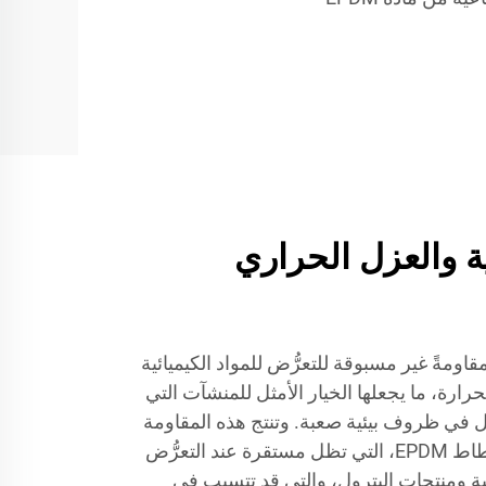
ية والعزل الحراري
EPD الصناعية مقاومةً غير مسبوقة للتعرُّض للمواد الكيميائية
رارة، ما يجعلها الخيار الأمثل للمنشآت التي
مل في ظروف بيئية صعبة. وتنتج هذه المقاومة
الاستثنائية عن البنية الجزيئية لمطاط EPDM، التي تظل مستقرة عند التعرُّض
بة ومنتجات البترول، والتي قد تتسبب في