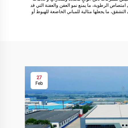
الكاريوكي (KTV)، والمرائب
لى لوحات إرشادية منفصلة أو شرائط لاصقة. وتحvents السطح غير المسامي امتصاص الرطوبة، ما يمنع نمو العفن والعفنة التي قد
تحت الأرض، وقاعات
 مع حركة الطبقة الأساسية دون التشقق، ما يجعلها مثالية للمباني الخاضعة للهبوط أو
السينما المنزلية تحت
الأرض، والأنفاق
27
Feb