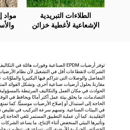
الطلاءات التبريدية
مواد 
الإشعاعية لأغطية خزائن
والأس
المحولات، والمصانع التي
العيو
تُنتج ألواح الصلب الملونة،
وصوامع تخزين الحبوب،
وخزانات تخزين النفط
توفر أرضيات EPDM الصناعية وفورات هائلة 
الشركات لانقطاعات أقل في التشغيل لأن نظام الأرضيات هذ
الحوادث في مكان العمل والتكاليف المرتبطة بالمسؤولية ا
التصادمات، ما يخلق بيئة عمل أكثر أمانًا ويحافظ في الوق
الحاجة إلى استبدال أو إصلاح الأرضيات موسميًّا. كما تمن
التقليدية. كما أن عملية التطبيق المستمر تلغي الحاجة إلى
وتأثيرها البيئي المنخفض أثناء الإنتاج، ما يساعد الشرك
الخصائص الحرارية للأرضية، التي تساعد في تنظيم درجات 