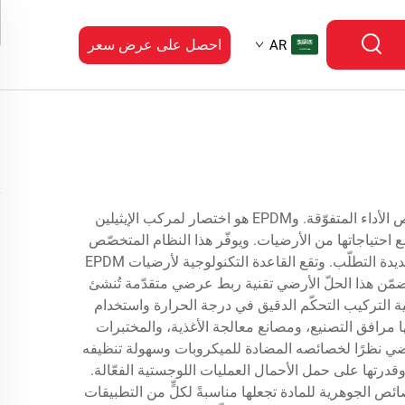
احصل على عرض سعر
AR
تمثل أرضيات EPDM الصناعية تقدّمًا ثوريًّا في حلول الأرضيات التجارية والصناعية، حيث تجمع بين المتانة الاستثنائية والخصائص الأداء المتفوّقة. وEPDM هو اختصار لمركب الإيثيلين
 طريقة تعامل الشركات مع احتياجاتها من الأرضيات. ويوفّر هذا النظام المتخصّص
للأرضيات مقاومةً استثنائيةً للمواد الكيميائية وتقلُّبات درجات الحرارة والتآكل البدني، ما يجعله خيارًا مثاليًّا للبيئات الصناعية الشديدة التطلّب. وتقع القاعدة التكنولوجية لأرضيات EPDM
يتضمّن هذا الحلّ الأرضي تقنية ربط عرضي متقدّمة تُنشئ
ية التركيب التحكّم الدقيق في درجة الحرارة واستخدام
ل تطبيقات أرضيات EPDM الصناعية قطاعاتٍ عديدةً، منها مرافق التصنيع، ومصانع معالجة الأغذية، والمختبرات
أرضي نظرًا لخصائصه المضادة للميكروبات وسهولة تنظيفه
 للانزلاق وقدرتها على حمل الأحمال العمليات اللوجستية الفعّالة.
ائص الجوهرية للمادة تجعلها مناسبةً لكلٍّ من التطبيقات