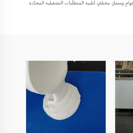
ّ النظر عن الظروف البيئية. ويمكن تخصيص أنظمة أرضيات EPDM الصناعية بألوانٍ وقوامٍ وسمكٍ مختلفٍ لتلبية المتطلّبات التشغيلية المحدّدة