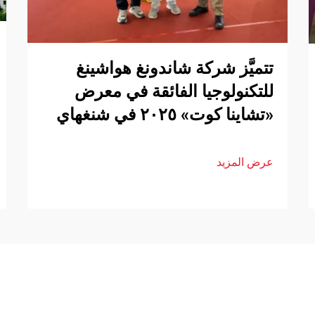
تتميَّز شركة شاندونغ هواشينغ
للتكنولوجيا الفائقة في معرض
«تشاينا كوت» ٢٠٢٥ في شنغهاي
عرض المزيد