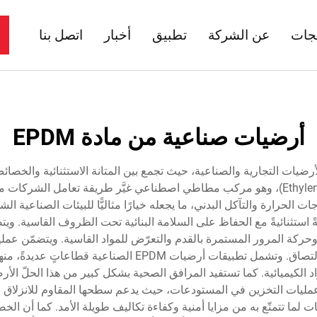
تجات
عن الشركة
تطبيق
أخبار
اتصل بنا
أرضيات صناعية من مادة EPDM
بروبيلين دايين مونومر (Ethylene Propylene Diene Monomer)، وهو مركب مطاطي اصطناعي غيَّر
ونةً استثنائيةً مع الحفاظ على السلامة البنائية تحت الظروف القاسية. و
ة وحركة المرور المستمرة بالقدم والتعرّض للمواد القاسية. ويتضمّن عمل
معدّات متخصّصة لضمان أفضل درجة من التصلّب والالتصاق. وتشم
د الكيميائية. كما تستفيد المرافق الصحية بشكل كبير من هذا الحلّ ال
أرضيات EPDM الصناعية ليشمل عمليات التخزين في المستودعات، حيث يدعم سطحها المقاوم
لما تتمتّع به من مزايا أمنية وكفاءة تكاليف طويلة الأمد. كما أن الخص