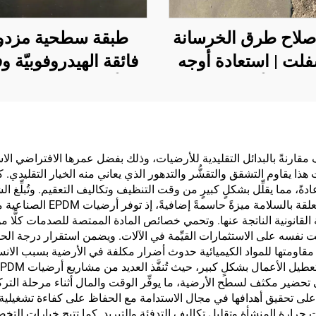
إصلاح طرق الخرسانة
طبقة سطحية مزدو
فلت | استعادة أوجه
فائقة الهيدروفوبيّة و
ب في الأسطح وإعادة
الأليوفوبيّة، تُستخد
تجديدها
الطلاءات التبريدي
الإشعاعية أو في
سيناريوهات أخرى ت
في التكاليف مقارنةً بالبدائل التقليدية للأرضيات، وذلك بفضل عمرها الافتراضي 
ا يقاوم التشقق والتقشُّر والتدهور الذي يعاني منه الخيار التقليدي. 
خصائص مقاومة للم
والزيوت
مقارنةً بحلول أرضيات صناعية أخ
لقانونية الناتجة عنها. وتحمي خصائص المادة الممتصة للصدمات كلًّا م
ت نفسه على الاستثمارات القيِّمة في الآلات. ويضمن استقرار درجة الحرا
ع مقاومتها للمواد الكيميائية حدوث أضرار مكلفة في الأرضية بسبب الانس
 تحضير مكثف لسطح الأرضية، ما يوفِّر الوقت والمال أثناء مرحلة التركيب.
ات على تحقيق أهدافها في مجال الاستدامة مع الحفاظ على كفاءة تشغيلية
حرارة المنشأة وتقليل تكاليف التدفئة والتبريد. كما تتيح خيارات ال