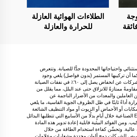
جة
الطلاءات الهوائية العازلة
فائقة
للحرارة والعازلة
م مع
والامتصاصية للصوت،
ة
ومقاومة للرطوبة والعفن،
تُستخدم على الأسطح،
تطلب
والغرف الزجاجية
الاستثنائي واحتياجاتها المحدودة جدًّا للصيانة. وتتعرض
كما أن تركيبها المستمر (بدون فواصل) يلغي وجود
اء
المشمسة، والجدران
المفاصل والوصلات التي تتراكم فيها البكتيريا والملوِّثات عادةً، مما يقلِّل بشكلٍ كبيرٍ من وقت التنظيف وتكاليف التعقيم. وتُبلِّغ الشركات عن انخفاض يصل إلى ٦٠٪ في نفقات الصيانة
الخارجية، والجدران
رى. وتشكل الفوائد المتعلقة بالسلامة ميزةً حاسمةً إضافيةً، إذ توفر أرضيات EPDM الصناعية مقاومةً ممتازةً للانزلاق حتى عند البلل، مما يقلل من
ن العاملين والمعدات من الأضرار الناجمة عن
الداخلية، والجدران
رة أداءً ثابتًا في ظل الظروف الجوية القاسية، ما يلغي
الفاصلة، وغرف النوم،
كابات أو الأحماض أو الزيوت أو مواد التنظيف الشائعة
في البيئات الصناعية. وتسهم سرعة التركيب في تقليص تعطيل الأعمال بشكلٍ كبير، حيث تُنفَّذ العديد من مشاريع أرضيات EPDM الصناعية خلال أيامٍ بدلًا من الأسابيع التي تتطلبها البدائل
وقاعات الاجتماعات،
 ومن الفوائد البيئية قابلية إعادة تدوير هذه المادة
والفصل الدراسية، وقاعات
 عالية. وتحسِّن كفاءة استخدام الطاقة من خلال
تخصيص للشركات دمج ألوانٍ محددة وشعاراتٍ وعلامات