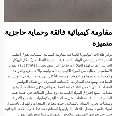
مقاومة كيميائية فائقة وحماية حاجزية
متميزة
توفر طلاءات البوليوريا الصناعية مقاومة كيميائية استثنائية تفوق أنظمة
الحماية التقليدية في البيئات الصناعية الشديدة التطلب. ويُشكّل الهيكل
الجزيئي الفريد لهذه الطلاءات حاجزًا غير منفذٍ يحمي substrates (المواد
الأساسية) بفعالية من المواد الكيميائية العدوانية، والأحماض، والقواعد،
والمذيبات، وغيرها من المواد المسببة للتآكل التي توجد عادةً في المنشآت
الصناعية. وتنبع هذه المقاومة الكيميائية المتفوقة من شبكة البوليمر
المتداخلة التي تتكون أثناء عملية التصلب، والتي تُكوّن غشاءً كثيفًا وغير
مسامي يمنع اختراق المواد الكيميائية. ولا يمكن المبالغة في أهمية هذه
الخاصية بالنسبة للصناعات مثل معالجة البتروكيماويات، وتصنيع الأدوية،
ومنشآت تخزين المواد الكيميائية، حيث تتعرّض المعدات والهياكل باستمرار
لمواد قاسية. وتظل طلاءات البوليوريا الصناعية تحافظ على سلامتها الوقائية
حتى عند تعرضها المستمر للتلامس الكيميائي، مما يمنع تلف المواد