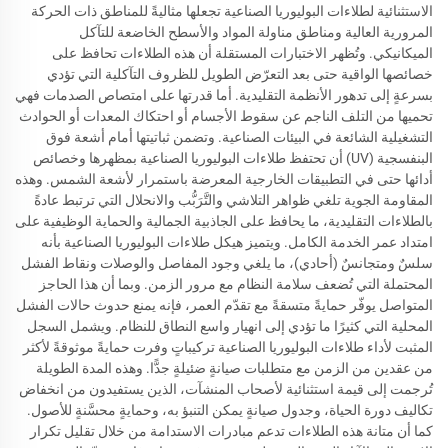
الاستثنائية لطلاءات البوليوريا الصناعية تجعلها مثاليةً للمناطق ذات الحركة
المرورية العالية ومناطق مناولة المواد والأسطح الخاضعة للتآكل
الميكانيكي. وتُظهر الاختبارات المستقلة أن هذه الطلاءات تحافظ على
خصائصها الواقية حتى بعد التعرّض الطويل للظروف التآكلية التي تؤدي
بسرعةٍ إلى تدهور الأنظمة التقليدية. أما قدرتها على امتصاص الصدمات فهي
تحميها من التلف الناجم عن سقوط الأجسام أو احتكاك المعدات أو الحوادث
التشغيلية الشائعة في البيئات الصناعية. وتضمن ثباتيتها أمام أشعة فوق
البنفسجية (UV) أن تحتفظ طلاءات البوليوريا الصناعية بمظهرها وخصائص
أدائها حتى في التطبيقات الخارجية المعرضة باستمرار لأشعة الشمس. وهذه
المقاومة الجوية تلغي ظواهر التلاشي والتَّرَبُّب والانحلال التي ترتبط عادةً
بالطلاءات التقليدية، ما يحافظ على الجاذبية الجمالية والحماية الوظيفية على
امتداد عمر الخدمة الكامل. ويتميز هيكل طلاءات البوليوريا الصناعية بأنه
سلسٌ ومتجانسٌ (أحادي)، ما يلغي وجود المفاصل والوصلات ونقاط الفشل
المحتملة التي تُضعف سلامة النظام مع مرور الزمن. وبما أن هذا الحاجز
المتواصل يوفّر حمايةً متسقةً مع تقدّم العمر، فإنه يمنع حدوث حالات الفشل
المحلية التي كثيرًا ما تؤدي إلى انهيار واسع النطاق للنظام. ويشمل السجل
المثبت لأداء طلاءات البوليوريا الصناعية تركيباتٍ وفرت حمايةً موثوقةً لأكثر
من عقدين من الزمن مع متطلبات صيانةٍ ضئيلةٍ جدًّا. وهذه المدة الطويلة
تُرجمت إلى قيمة استثنائية لأصحاب المنشآت، الذين يستفيدون من انخفاض
تكاليف دورة الحياة، وجدول صيانةٍ يمكن التنبؤ به، وحمايةٍ محسَّنةٍ للأصول.
كما أن متانة هذه الطلاءات تدعم مبادرات الاستدامة من خلال تقليل تكرار