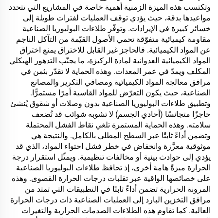
وتكتسب هذه الميزة الزمنية أهمية خاصة في المشاريع التي تتحدد
مواعيدها بدقة، حيث يؤدي توقف العمليات لفترات طويلة إلى
خسائر كبيرة في الإيرادات. وتوفّر طلاءات البوليوريا الصناعية
مقاومة كيميائية متفوّقة تحمي الأصول القيّمة من التآكل الناجم
عن المواد الكيميائية. فالحاجز غير القابل للاختراق يمنع اختراق
المواد الكيميائية العدوانية لمادة الركيزة، ما يجنّب التدهور الهيكلي
المكلف ويمدّ في عمر المعدات. وهذه الحماية لا تقدّر بثمن في
مرافق معالجة المواد الكيميائية ومصافي التكرير والمصانع
الصناعية، حيث يكون التعرّض للمواد القاسية أمرًا مستمرًّا.
وتطبيق طلاءات البوليوريا الصناعية بدون وصلات أو شقوق يُنشئ
حاجزًا متجانسًا (أحادي الجسم) لا تشوبه شوائب قد تُضعف
سلامته. وهذه الحماية المستمرة تلغي نقاط الفشل المحتملة
وتضمن أداءً ثابتًا عبر السطح المطلي بالكامل. والنتيجة هي
موثوقية معزَّزة وانخفاض في خطر فشل احتواء المواد، الذي قد
يؤدي إلى حوادث بيئية أو مخالفات تنظيمية. ويمثّل استقرار درجة
الحرارة ميزةً هامة أخرى، إذ تحافظ طلاءات البوليوريا الصناعية
على خصائصها الواقية عبر تقلبات درجات الحرارة القصوى. وهذه
المرونة الحرارية تضمن أداءً ثابتًا في التطبيقات التي تمتد من
مرافق التخزين البارد إلى العمليات الصناعية ذات درجات الحرارة
العالية. كما تقاوم هذه الطلاءات الصدمات الحرارية والتغيرات