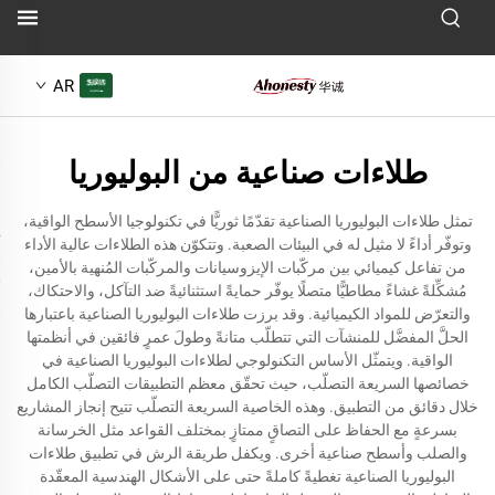
AR
طلاءات صناعية من البوليوريا
تمثل طلاءات البوليوريا الصناعية تقدّمًا ثوريًّا في تكنولوجيا الأسطح الواقية،
وتوفّر أداءً لا مثيل له في البيئات الصعبة. وتتكوّن هذه الطلاءات عالية الأداء
من تفاعل كيميائي بين مركّبات الإيزوسيانات والمركّبات المُنهية بالأمين،
مُشكِّلةً غشاءً مطاطيًّا متصلًا يوفّر حمايةً استثنائيةً ضد التآكل، والاحتكاك،
والتعرّض للمواد الكيميائية. وقد برزت طلاءات البوليوريا الصناعية باعتبارها
الحلَّ المفضَّل للمنشآت التي تتطلّب متانةً وطولَ عمرٍ فائقين في أنظمتها
الواقية. ويتمثّل الأساس التكنولوجي لطلاءات البوليوريا الصناعية في
خصائصها السريعة التصلّب، حيث تحقّق معظم التطبيقات التصلّب الكامل
خلال دقائق من التطبيق. وهذه الخاصية السريعة التصلّب تتيح إنجاز المشاريع
بسرعةٍ مع الحفاظ على التصاقٍ ممتازٍ بمختلف القواعد مثل الخرسانة
والصلب وأسطح صناعية أخرى. ويكفل طريقة الرش في تطبيق طلاءات
البوليوريا الصناعية تغطيةً كاملةً حتى على الأشكال الهندسية المعقّدة