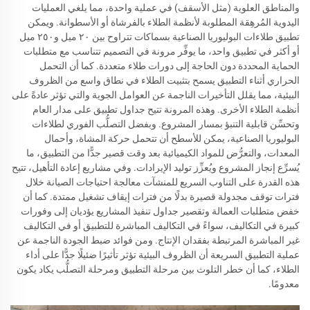
والمناطق العلوية (مثل الأسقف) في عملية واحدة، مما يلغي العمليات
اليدوية المُرهِقة المطلوبة لأنظمة الطلاء بالفرشاة أو الأسطوانة. ويمكن
تطبيق طلاءات البوليوريا الصناعية بسماكات تتراوح بين ٢٠ ميل و٢٥٠ ميل
أو أكثر في تطبيق واحد، ما يوفِّر مرونة في التصميم تتناسب مع متطلبات
الحماية المحددة دون الحاجة إلى دورات طلاء متعددة. كما أن التحمل
الحراري أثناء التطبيق يسمح بتثبيت الطلاء في نطاق واسع من الظروف
البيئية، مما يقلل التأخيرات الناجمة عن العوامل الجوية والتي تؤثر عادةً على
أنظمة الطلاء الأخرى. وهذه المرونة تتيح جداول تطبيق على مدار العام
وتحسِّن قابلية التنبؤ بمسار المشروع. وبفضل التصلُّب الفوري لطلاءات
البوليوريا الصناعية، يمكن للأسطح أن تتحمل حركة المشاة، وأحمال
المعدات، والتعرُّض للمواد الكيميائية بعد وقت قصير جدًّا من التطبيق، ما
يُسرِّع إنجاز المشروع ويُعزِّز توليد الإيرادات. وفي مشاريع إعادة التأهيل، تتيح
هذه القدرة على التناوب السريع للمنشآت معالجة احتياجات الصيانة خلال
فترات توقف مجدولة قصيرة بدلًا من فترات إيقاف تشغيل ممتدة. كما أن
خفض متطلبات العمالة وتقصير جداول تنفيذ المشاريع يؤديان إلى وفورات
كبيرة في التكاليف، سواءً في التكاليف المباشرة للتطبيق أو في التكاليف
غير المباشرة المرتبطة بفقدان الإنتاج. ومن فوائد ضبط الجودة الناجمة عن
عملية التطبيق السريعة أن الظروف البيئية تؤثر تأثيرًا ضئيلًا جدًّا على أداء
الطلاء، كما أن خطر التلوث بين مرحلة التطبيق ومرحلة التصلُّب يكاد يكون
معدومًا.