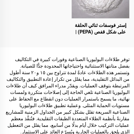
الماء أو الزيت، والرخام،
وبلاط الأرضيات، والخرسانة
المسامية، وتطبيقات
المركبات وغيرها
إستر فوسفات ثنائي الحلقة
على شكل قفص (PEPA) |
عامل تكربن لراتنجات
الإيبوكسي ومواد البولي
بروبلين (PP) والإثيلين-أسيتات
الفينيل (EVA)
توفر طلاءات البوليوريا الصناعية وفورات كبيرة في التكاليف
بفضل متانتها الاستثنائية واحتياجاتها المحدودة جدًّا للصيانة.
وتستمر هذه الطلاءات عادةً لمدة تتراوح بين ١٥ و٢٠ سنة أطول
من البدائل التقليدية، مما يقلل من تكرار إعادة التطبيق والتكاليف
المرتبطة بتوقف العمليات. ويقدّر مدراء المرافق كيف أن طلاءات
البوليوريا الصناعية تلغي الحاجة إلى إصلاحات متكررة ولمسات
نهائية، ما يسمح باستمرار العمليات دون انقطاع مع الحفاظ على
مستويات الحماية المثلى. وعملية تطبيق طلاءات البوليوريا
الصناعية السريعة تقلل بشكل كبير من الجداول الزمنية للمشاريع
مقارنةً بأنظمة الطلاء المتعددة الطبقات التقليدية. فتُنفَّذ معظم
عمليات التركيب خلال أيام بدلًا من أسابيع، مما يقلل من التعطيل
الذي يلحق بالعمليات الجارية ويُسرّع العائد على الاستثمار.