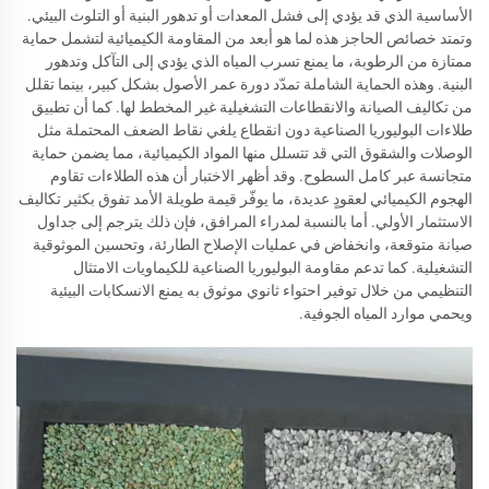
الأساسية الذي قد يؤدي إلى فشل المعدات أو تدهور البنية أو التلوث البيئي.
وتمتد خصائص الحاجز هذه لما هو أبعد من المقاومة الكيميائية لتشمل حماية
ممتازة من الرطوبة، ما يمنع تسرب المياه الذي يؤدي إلى التآكل وتدهور
البنية. وهذه الحماية الشاملة تمدّد دورة عمر الأصول بشكل كبير، بينما تقلل
من تكاليف الصيانة والانقطاعات التشغيلية غير المخطط لها. كما أن تطبيق
طلاءات البوليوريا الصناعية دون انقطاع يلغي نقاط الضعف المحتملة مثل
الوصلات والشقوق التي قد تتسلل منها المواد الكيميائية، مما يضمن حماية
متجانسة عبر كامل السطوح. وقد أظهر الاختبار أن هذه الطلاءات تقاوم
الهجوم الكيميائي لعقودٍ عديدة، ما يوفّر قيمة طويلة الأمد تفوق بكثير تكاليف
الاستثمار الأولي. أما بالنسبة لمدراء المرافق، فإن ذلك يترجم إلى جداول
صيانة متوقعة، وانخفاض في عمليات الإصلاح الطارئة، وتحسين الموثوقية
التشغيلية. كما تدعم مقاومة البوليوريا الصناعية للكيماويات الامتثال
التنظيمي من خلال توفير احتواء ثانوي موثوق به يمنع الانسكابات البيئية
ويحمي موارد المياه الجوفية.