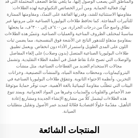
والمناطق التي يصعب الوصول إليها، ما يلغي نقاط الضعف المحتملة التي قد
تُهدّد فعالية الحماية. ومن أبرز الخصائص التكنولوجية لهذه الطلاءات:
مقاومتها الاستثنائية للشد، وقدرتها الفائقة على التمدّد، ومقاومتها الممتازة
للتأثيرات المفاجئة. كما تحافظ طلاءات البوليوريا الصناعية على مرونتها عبر
نطاق واسع جدًّا من درجات الحرارة، من -٤٠°ف إلى ٣٠٠°ف، ما يجعلها
مناسبةً لمختلف الظروف المناخية والعمليات الصناعية. وتتميّز هذه الطلاءات
بمقاومةٍ مذهلةٍ للتدهور الناتج عن الأشعة فوق البنفسجية، مما يضمن ثبات
اللون على المدى الطويل واستمرار الأداء دون انخفاض. ويعمل تطبيق
طلاءات البوليوريا الصناعية المتصل (بدون وصلات) على إلغاء المفاصل
والوصلات التي تصبح عادةً نقاط فشل في أنظمة الطلاء التقليدية. وتشمل
مجالات الاستخدام العديد من القطاعات الصناعية، مثل منشآت
البتروكيماويات، ومحطات معالجة المياه، والمنشآت التصنيعية، وخزانات
التخزين، وأنظمة الاحتواء الثانوية. وتتفوّق طلاءات البوليوريا الصناعية في
البيئات التي تتطلّب مقاومةً كيميائيةً بالغة الأهمية، حيث توفّر حمايةً موثوقةً
ضد الأحماض والقلويات والمذيبات وغيرها من المواد العدوانية. ويمتد تنوع
هذه الطلاءات ليشمل كلًّا من مشاريع الإنشاء الجديدة ومشاريع إعادة
التأهيل، مقدّمةً حلولًا اقتصاديةً فعّالةً لتمديد عمر الأصول وتقليل متطلبات
الصيانة.
المنتجات الشائعة