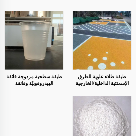
طبقة طلاء علوية للطرق
طبقة سطحية مزدوجة فائقة
الإسمنتية الداخلية/الخارجية
الهيدروفوبيّة وفائقة
(تُستخدم مع مادة التمهيد
الأليوفوبيّة، تُستخدم مع
ST400)، والطرق الأسفلتية،
الطلاءات التبريدية الإشعاعية
والعزل المائي للأسفلت،
أو في سيناريوهات أخرى
وإعادة تجديد البولي يوريثان
تتطلب خصائص مقاومة للماء
السيليكوني، وخلائط PMA،
والزيوت
وحبيبات EPDM، والركائز
الإيبوكسية القابلة للذوبان في