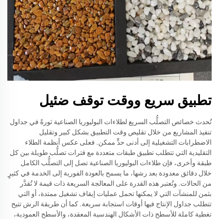
تطبيق سريع ووقت توقف ضئيل
تُحدث خصائص التصلُّب السريع لطلاءات البوليوريا الصناعية ثورةً في جداول
تنفيذ المشاريع من خلال تقليص وقت التطبيق بشكل كبير وتقليل
الاضطرابات التشغيلية إلى أدنى حدٍّ ممكن. فعلى عكس أنظمة الطلاء
التقليدية التي تتطلب تطبيق طبقات متعددة مع فترات تصلُّب طويلة بين كل
طبقة وأخرى، فإن طلاءات البوليوريا الصناعية تصل إلى التصلُّب الكامل
خلال دقائق معدودة بعد رشها، ما يسمح بالعودة الفورية إلى الخدمة في كثيرٍ
من الحالات. وتُعتبر هذه القدرة على المعالجة السريعة ذات قيمة لا تُقدَّر
بثمن للمنشآت التي لا يمكنها تحمل عمليات إيقاف تشغيل ممتدة، أو التي
تتطلب جداول الإنتاج فيها أوقات استجابة سريعة. كما أن طريقة الرش تتيح
تغطية كاملة للأسطح ذات الأشكال الهندسية المعقدة، والأسطح العمودية،