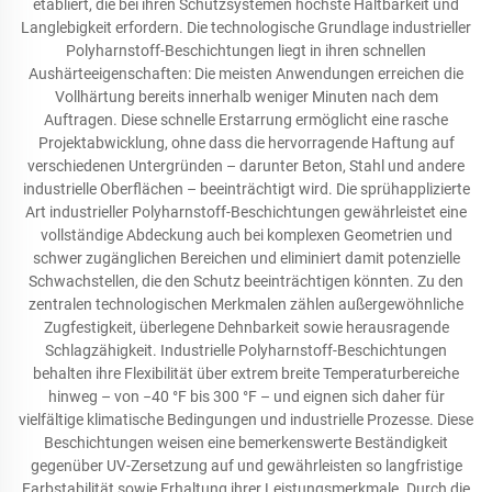
etabliert, die bei ihren Schutzsystemen höchste Haltbarkeit und
Langlebigkeit erfordern. Die technologische Grundlage industrieller
Polyharnstoff-Beschichtungen liegt in ihren schnellen
Aushärteeigenschaften: Die meisten Anwendungen erreichen die
Vollhärtung bereits innerhalb weniger Minuten nach dem
Auftragen. Diese schnelle Erstarrung ermöglicht eine rasche
Projektabwicklung, ohne dass die hervorragende Haftung auf
verschiedenen Untergründen – darunter Beton, Stahl und andere
industrielle Oberflächen – beeinträchtigt wird. Die sprühapplizierte
Art industrieller Polyharnstoff-Beschichtungen gewährleistet eine
vollständige Abdeckung auch bei komplexen Geometrien und
schwer zugänglichen Bereichen und eliminiert damit potenzielle
Schwachstellen, die den Schutz beeinträchtigen könnten. Zu den
zentralen technologischen Merkmalen zählen außergewöhnliche
Zugfestigkeit, überlegene Dehnbarkeit sowie herausragende
Schlagzähigkeit. Industrielle Polyharnstoff-Beschichtungen
behalten ihre Flexibilität über extrem breite Temperaturbereiche
hinweg – von −40 °F bis 300 °F – und eignen sich daher für
vielfältige klimatische Bedingungen und industrielle Prozesse. Diese
Beschichtungen weisen eine bemerkenswerte Beständigkeit
gegenüber UV-Zersetzung auf und gewährleisten so langfristige
Farbstabilität sowie Erhaltung ihrer Leistungsmerkmale. Durch die