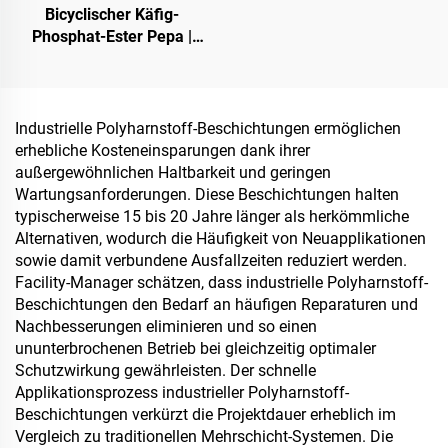
Bicyclischer Käfig-
Fahrzeuganwendungen
Phosphat-Ester Pepa |
usw.
Karbonisierungsmittel für
Epoxidharz, PP-, EVA-
Materialien
Industrielle Polyharnstoff-Beschichtungen ermöglichen
erhebliche Kosteneinsparungen dank ihrer
außergewöhnlichen Haltbarkeit und geringen
Wartungsanforderungen. Diese Beschichtungen halten
typischerweise 15 bis 20 Jahre länger als herkömmliche
Alternativen, wodurch die Häufigkeit von Neuapplikationen
sowie damit verbundene Ausfallzeiten reduziert werden.
Facility-Manager schätzen, dass industrielle Polyharnstoff-
Beschichtungen den Bedarf an häufigen Reparaturen und
Nachbesserungen eliminieren und so einen
ununterbrochenen Betrieb bei gleichzeitig optimaler
Schutzwirkung gewährleisten. Der schnelle
Applikationsprozess industrieller Polyharnstoff-
Beschichtungen verkürzt die Projektdauer erheblich im
Vergleich zu traditionellen Mehrschicht-Systemen. Die