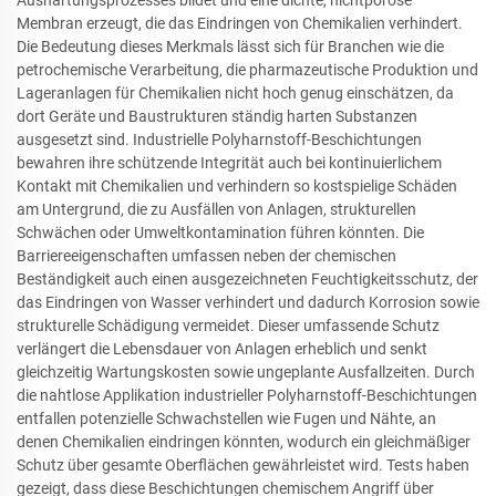
Membran erzeugt, die das Eindringen von Chemikalien verhindert.
Die Bedeutung dieses Merkmals lässt sich für Branchen wie die
petrochemische Verarbeitung, die pharmazeutische Produktion und
Lageranlagen für Chemikalien nicht hoch genug einschätzen, da
dort Geräte und Baustrukturen ständig harten Substanzen
ausgesetzt sind. Industrielle Polyharnstoff-Beschichtungen
bewahren ihre schützende Integrität auch bei kontinuierlichem
Kontakt mit Chemikalien und verhindern so kostspielige Schäden
am Untergrund, die zu Ausfällen von Anlagen, strukturellen
Schwächen oder Umweltkontamination führen könnten. Die
Barriereeigenschaften umfassen neben der chemischen
Beständigkeit auch einen ausgezeichneten Feuchtigkeitsschutz, der
das Eindringen von Wasser verhindert und dadurch Korrosion sowie
strukturelle Schädigung vermeidet. Dieser umfassende Schutz
verlängert die Lebensdauer von Anlagen erheblich und senkt
gleichzeitig Wartungskosten sowie ungeplante Ausfallzeiten. Durch
die nahtlose Applikation industrieller Polyharnstoff-Beschichtungen
entfallen potenzielle Schwachstellen wie Fugen und Nähte, an
denen Chemikalien eindringen könnten, wodurch ein gleichmäßiger
Schutz über gesamte Oberflächen gewährleistet wird. Tests haben
gezeigt, dass diese Beschichtungen chemischem Angriff über