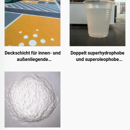
Deckschicht für innen- und
Doppelt superhydrophobe
außenliegende
und superoleophobe
Zementstraßen (in
Deckschicht zur
Kombination mit ST400-
Verwendung mit
Grundierung),
Strahlungskühlbeschichtung
Asphaltstraßen, Asphalt-
oder in anderen
Dachabdichtung, Silikon-
Szenarien, bei denen
PU-Renovierung, PMA,
hydrophobe und
EPDM, wasser- bzw.
oleophobe Eigenschaften
lösemittelbasierter Epoxid-
erforderlich sind
Untergrund, Marmor,
Pflastersteine,
durchlässiger Beton,