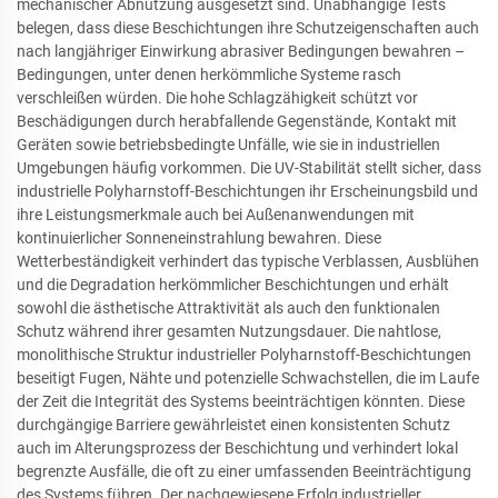
mechanischer Abnutzung ausgesetzt sind. Unabhängige Tests
belegen, dass diese Beschichtungen ihre Schutzeigenschaften auch
nach langjähriger Einwirkung abrasiver Bedingungen bewahren –
Bedingungen, unter denen herkömmliche Systeme rasch
verschleißen würden. Die hohe Schlagzähigkeit schützt vor
Beschädigungen durch herabfallende Gegenstände, Kontakt mit
Geräten sowie betriebsbedingte Unfälle, wie sie in industriellen
Umgebungen häufig vorkommen. Die UV-Stabilität stellt sicher, dass
industrielle Polyharnstoff-Beschichtungen ihr Erscheinungsbild und
ihre Leistungsmerkmale auch bei Außenanwendungen mit
kontinuierlicher Sonneneinstrahlung bewahren. Diese
Wetterbeständigkeit verhindert das typische Verblassen, Ausblühen
und die Degradation herkömmlicher Beschichtungen und erhält
sowohl die ästhetische Attraktivität als auch den funktionalen
Schutz während ihrer gesamten Nutzungsdauer. Die nahtlose,
monolithische Struktur industrieller Polyharnstoff-Beschichtungen
beseitigt Fugen, Nähte und potenzielle Schwachstellen, die im Laufe
der Zeit die Integrität des Systems beeinträchtigen könnten. Diese
durchgängige Barriere gewährleistet einen konsistenten Schutz
auch im Alterungsprozess der Beschichtung und verhindert lokal
begrenzte Ausfälle, die oft zu einer umfassenden Beeinträchtigung
des Systems führen. Der nachgewiesene Erfolg industrieller