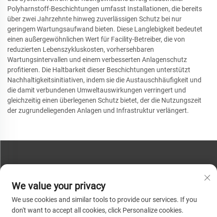
Polyharnstoff-Beschichtungen umfasst Installationen, die bereits
über zwei Jahrzehnte hinweg zuverlässigen Schutz bei nur
geringem Wartungsaufwand bieten. Diese Langlebigkeit bedeutet
einen außergewöhnlichen Wert für Facility-Betreiber, die von
reduzierten Lebenszykluskosten, vorhersehbaren
Wartungsintervallen und einem verbesserten Anlagenschutz
profitieren. Die Haltbarkeit dieser Beschichtungen unterstützt
Nachhaltigkeitsinitiativen, indem sie die Austauschhäufigkeit und
die damit verbundenen Umweltauswirkungen verringert und
gleichzeitig einen überlegenen Schutz bietet, der die Nutzungszeit
der zugrundeliegenden Anlagen und Infrastruktur verlängert.
KONTAKTIEREN SIE UNS
We value your privacy
Telefon:
+86-13793890209
We use cookies and similar tools to provide our services. If you
Tel.:
+86-13793890209
don't want to accept all cookies, click Personalize cookies.