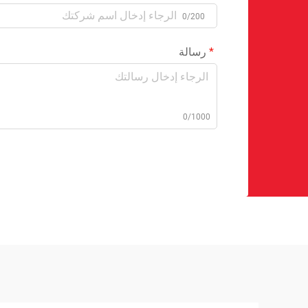
0/200
رسالة
0/1000