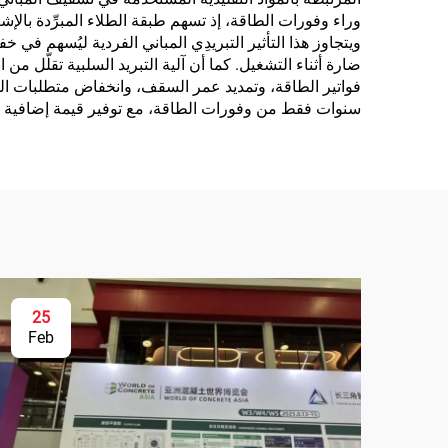
وراء وفورات الطاقة، إذ تسهم طبقة الطلاء المبرِّدة با
الم
ويتجاوز هذا التأثير التبريدِي المباني الفردية ليُسهم ف
ا
ضارة أثناء التشغيل. كما أن آلية التبريد السلبية تقلّل م
فواتير الطاقة، وتمديد عمر السقف، وانخفاض متطلبات الصيانة
سنوات فقط من وفورات الطاقة، مع توفير قيمة إضافية تتم
25
Feb