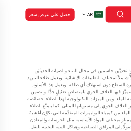
احصل على عرض سعر
AR
ة تحديَّين حاسمين في مجال البناء والصيانة الحديثَيْن.
 شاملاً لمختلف التطبيقات الإنشائية. ويعمل طلاء التبريد
ارة السطح دون استهلاك أي طاقة. ويعمل هذا الأسلوب
ميَّز فيها الغلاف الجوي بامتصاصٍ ضئيلٍ جدًّا. وتتضمن
 للماء. ومن الميزات التكنولوجية لهذا الطلاء: خصائصه
رومتر، حيث تصل درجة انتقال الإشعاع عبر الغلاف الجوي إلى مستوياتها المثلى. كما يتمتَّع الطلاء
 قدرته على مقاومة الماء من كيمياء البوليمرات المتقدِّمة التي تكوِّن أغشيةً
 الممتاز بمختلف المواد الأساسية مثل الخرسانة والمعادن
ًا إلى المرافق الصناعية وهياكل البنية التحتية للنقل.