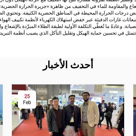
لإشعاع والمقاومة للماء في التخفيف من ظاهرة «جزيرة الحرارة الحضري
سامية، وتطبيقات
ي خفض درجات الحرارة المحيطة في المناطق الحضرية الكثيفة. وتحتوي ال
لمركبات وغيرها
ن انبعاثات غازات الدفيئة عبر خفض استهلاك الكهرباء لأنظمة تكييف الهو
. وعادةً ما تُغطّي التكلفة الأولية لطبقة الطلاء المبرِّدة بالإشعاع و
ثل في تحسين حماية الهيكل وتقليل التآكل الذي يصيب أنظمة التبريد.
أحدث الأخبار
25
Feb