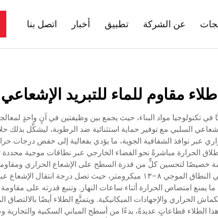
تجات
عن الشركة
تطبيق
أخبار
اتصل بنا
طلاء مقاوم للماء للتبريد الإشعاعي
ًّا في تكنولوجيا مواد البناء، حيث يجمع بين وظيفتين في آنٍ واحدٍ لمعالج
شعاعي السلبي مع توفير حماية استثنائية ضد الرطوبة، ليشكِّل بذلك حلاًّ
اري عبر نوافذ الشفافية الجوية، ما يؤدي بفعالية إلى خفض درجات حر
لال إطلاق الحرارة مباشرةً نحو الفضاء الخارجي عبر نطاقات موجية محددة تت
مة خصيصًا لتحسين كلٍّ من قدرة السطح على الإشعاع الحراري ومقاومته
الطيفية الانتقائية التي تُحسِّن إصدار الإشعاع الحراري في النطاق الموجي ٨–١٣ ميك
بة عكس عالية للأشعة الشمسية، تتجاوز عادةً ٩٠٪، ما يمنع امتصاص الحرارة أثناء ساعات النهار. وتنبع
نكماش الحراري والإجهادات الميكانيكية. ويتمتَّع الطلاء أيضًا بالالتصاق
 الطلاء قطاعاتٍ عديدةً، بدءًا من أسطح المباني السكنية والتجارية وصول