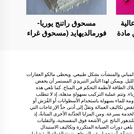
الية
مسحوق راتنج يوريا-
 مادة
فورمالديهايد (مسحوق غراء
يف
الخشب‏/الغراء البودرية)
الشاي
المستخدم في إنتاج الألواح
ات
الاصطناعية، بما في ذلك
نات
الخشب الرقائقي متعدد
 في المباني والمنشآت بشكل طبيعي. ويحظى مالكو العقارات
ل. ويمكن لهذا التأثير التبريدِي المستمر أن يخفض
الطبقات، والألواح الخشبية
 مباشرةً في خفض استهلاك الطاقة لأنظمة التحكم في المناخ. كما تلغي هذه
الدقيقة، والألواح الصديقة
اء. وتتم عملية التركيب بسهولةٍ مذهلة، إذ لا تتطلب
مة للماء بسهولة باستخدام الأسطوانات أو الفُرَش أو
للبيئة، وألواح الحبيبات
ض تكاليف العمالة وتقلّ إلى أدنى حدٍّ الإزعاجات التي
المغشاة بطبقة خشبية،
ة بسرعة. ومن المزايا الجذّابة الأخرى المتانةُ، إذ
للتدهور الناتج عن الأشعة فوق البنفسجية، والتقلبات
وغيرها.
 يلغي دورات الصيانة المتكررة وتكاليف الاستبدال
تتشقّق أو تنفصل عن السطح. وتمتد الفوائد البيئية لما