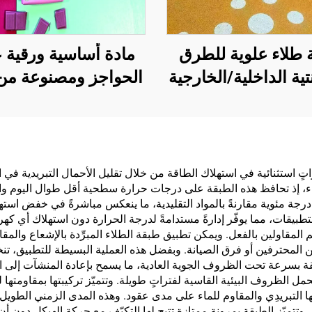
 طلاء علوية للطرق
مادة أساسية ورقية ع
تية الداخلية/الخارجية
الحواجز ومصنوعة من
خدم مع مادة التمهيد
واحدة لحلول التغل
ST400)، والطرق
الخاصة بمنتجات مثل 
لتية، والعزل المائي
والقهوة والمكسر
فلت، وإعادة تجديد
والشوكولاتة والمعج
فوراتٍ استثنائية في استهلاك الطاقة من خلال تقليل الأحمال التبريدية
، إذ تحافظ هذه الطبقة على درجات حرارة سطحية أقل طوال اليوم واللي
 يوريثان السيليكوني،
والتوابل
رجات حرارة السقف القصوى بنسبة تتراوح بين ١٠ و١٥ درجة مئوية مقارنةً بالمواد التقليدية، ما ينعكس
وخلائط PMA، وحبيبات
طبيقات، مما يوفّر إدارةً مستدامةً لدرجة الحرارة دون استهلاك أي كهرب
مقاولين بالفعل. ويمكن تطبيق طبقة الطلاء المبرِّدة بالإشعاع والمقاو
EPDM، والركائز الإيبوكسية
ن المحترفين أو فرق الصيانة. وبفضل هذه العملية البسيطة للتطبيق، تنخف
ة للذوبان في الماء أو
ة بسرعة تحت الظروف الجوية العادية، ما يسمح بإعادة المنشآت إلى الخدم
حمل الظروف البيئية القاسية لفتراتٍ طويلة. وتتميّز تركيبتها بمقاومتها 
ت، والرخام، وبلاط
ئها التبريدِي والمقاوم للماء على مدى عقود. وهذه المدى الزمني الطويل
رضيات، والخرسانة
وتتميّز الطبقة بمرونة ممتازة تتيح لها التكيّف مع حركة الهيكل دون أن 