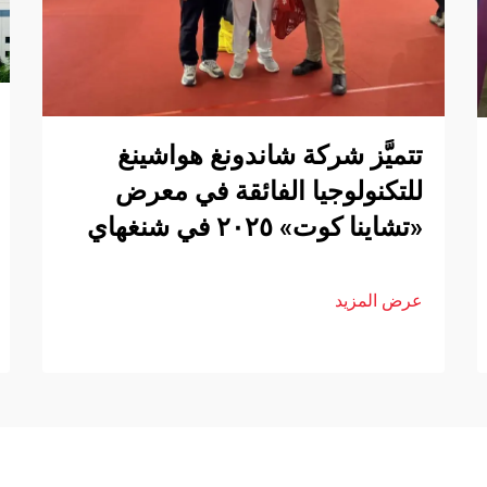
تتميَّز شركة شاندونغ هواشينغ
للتكنولوجيا الفائقة في معرض
«تشاينا كوت» ٢٠٢٥ في شنغهاي
عرض المزيد