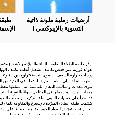
أرضيات رملية ملونة ذاتية
طبقة
التسوية بالإيبوكسي |
الإسمن
لمشاريع تجارية وصناعية
(تُست
وسكنية فاخرة
الأسف
للأس
توفّر طبقة الطلاء المقاومة للماء والمبرِّدة بالإشعاع و
بفوائد فورية عبر خفض تكاليف تشغيل أنظمة تكييف الهواء
البولي
د
الطبقة الحاجة إلى أنظمة التبريد النشطة في العديد من الت
سوى معدات وأساليب الدهان القياسية التي يمتلكها معظم ال
معدات الرش، ما يجعلها في المتناول سواءً بالنسبة للفنيي
القابل
قد تطرأ على عمليات المبنى أثناء التركيب. وتتصلّب الطبق
صُمّمت طبقة الطلاء المبرِّدة بالإشعاع والمقاومة للماء لت
الزي
الحرارية، والتعرّض للمواد الكيميائية، مع الحفاظ على أدا
الأ
المرتبطة بالمواد التقليدية المستخدمة في تسقيف المباني. 