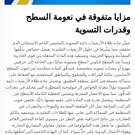
مزايا متفوقة في نعومة السطح
وقدرات التسوية
تتميَّز مادة طلاء الأرضيات ذاتية التسوية بالملمس الناعم الاستثنائي الذي
تحققه، مما يميِّزها عن حلول الأرضيات التقليدية بفضل خصائص تدفُّقها
المتقدِّمة وبنيتها الجزيئية. وتستفيد هذه المادة المذهلة من قوى الجاذبية
ومبدأ شد السطح لتكوين أسطحٍ مستوية تمامًا دون الحاجة إلى حرفيين
مهرة أو معدات تسوية متخصصة. فتتدفَّق المادة بسلاسة عبر عيوب السطح
الأساسي، مالئةً الفراغات والشقوق والمناطق المنخفضة مع الحفاظ على
سماكة متسقة في كامل منطقة التطبيق. وتشمل مادة طلاء الأرضيات ذاتية
التسوية موادَّ معدلة للخواص الرحيولوجية المتطوِّرة التي تتحكم في معدلات
التدفُّق، مما يمنع الانتشار المفرط ويضمن التغطية الكاملة للأسطح غير
المنتظمة. وبفضل قدرة هذه المادة على تنعيم نفسها ذاتيًّا، تختفي عيوب
التركيب الشائعة مثل آثار الملعقة المعدنية والنتوءات والتغيرات غير
المنتظمة في السماكة التي تعاني منها الطلاءات التقليدية. ويستفيد مالكو
العقارات من نتائج احترافية بغض النظر عن مستوى كفاءة الشخص القائم
بالتطبيق، ما يجعل هذه التكنولوجيا في متناول مقاولي المشاريع التجارية
وهواة الأعمال اليدوية على حدٍّ سواء. كما أن النهاية الناعمة التي تُحقِّقها مادة