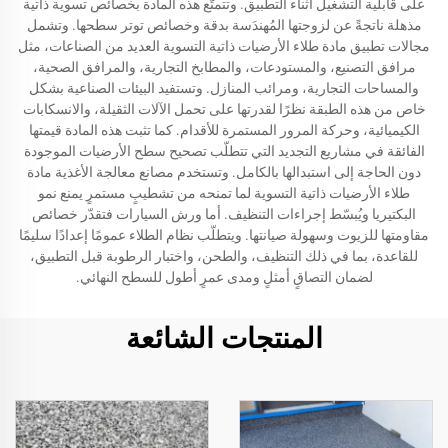
على قابلية التشغيل أثناء التطبيق. وتتمتّع هذه المادة بخصائص تسوية ذاتية
مذهلة ناتجةً عن لزوجتها المُهندَسة بدقة وخصائص توتر سطحها. وتشمل
مجالات تطبيق مادة طلاء الأرضيات ذاتية التسوية العديد من الصناعات، مثل
مرافق التصنيع، والمستودعات، والمطابخ التجارية، والمرافق الصحية،
والمساحات التجارية، ومرائب المنازل. وتستفيد البيئات الصناعية بشكل
خاص من هذه الطبقة نظرًا لقدرتها على تحمل الآلات الثقيلة، والانسكابات
الكيميائية، وحركة المرور المستمرة للأقدام. كما تثبت هذه المادة قيمتها
الفائقة في مشاريع التجديد التي تتطلّب تصحيح سطح الأرضيات الموجودة
دون الحاجة إلى استبدالها بالكامل. وتستخدم مصانع معالجة الأغذية مادة
طلاء الأرضيات ذاتية التسوية لما تمنحه من تشطيبٍ مستمرٍ يمنع نمو
البكتيريا ويُبسّط إجراءات التنظيف. أما ورش السيارات فتقدّر خصائص
مقاومتها للزيوت وسهولة صيانتها. ويتطلّب نظام الطلاء عمومًا إعدادًا سليمًا
للقاعدة، بما في ذلك التنظيف، والطحن، واختبار الرطوبة قبل التطبيق،
لضمان التصاقٍ أمثلٍ ومدى عمرٍ أطول للسطح النهائي.
المنتجات الشائعة