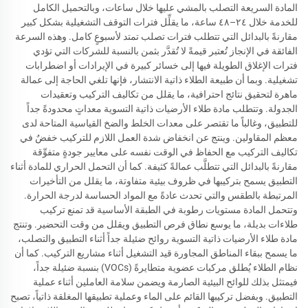
المادة السريعة التصلب بالمشي عليها خلال ساعات، وبالتحميل الكامل
للخدمة خلال ٢٤–٤٨ ساعة، ما يقلِّل فترات التوقف التشغيلية بشكل كبير
مقارنةً بالبدائل التي تتطلب فترات تصلب تمتد لأسبوعٍ كامل. وهذه السرعة
الفائقة في الإنجاز تُعتبر قيمةً لا تُقدَّر بثمن بالنسبة للشركات التي تؤدي
فترات الإغلاق الطويلة فيها إلى خسائر كبيرة في الإيرادات أو اضطرابات
تشغيلية. وبما أن طبيعة الطلاء ذاتية الانتشار، فإنها تلغي الحاجة إلى عمالة
ماهرة لتحقيق نتائج احترافية، ما يقلل من تكاليف التركيب وتعقيدات
الجدولة. وتتطلب مادة طلاء الأرضيات ذاتية التسوية معداتٍ محدودةً جداً
للتطبيق، وغالباً ما تقتصر على معدات الخلط والضخ القياسية المتاحة لدى
معظم المقاولين. وينتج عن انخفاض شدة العمل اللازم للتركيب خفضٌ في
تكاليف التركيب مع الحفاظ في الوقت نفسه على معايير جودةٍ متفوِّقة
مقارنةً بالبدائل التي تتطلَّب عمالةً كثيفة. كما أن التحمل الحراري للمادة أثناء
التطبيق يسمح بتركيبها في ظروف بيئية متفاوتة، ما يقلل من التأخيرات
المرتبطة بالطقس والتي تحدث عادةً مع المواد الحساسة لدرجة الحرارة.
وتتحمل المادة مستويات رطوبة في الطبقة الأساسية قد تمنع تركيب
طلاءات بديلة، ما يوسع نطاق فرص التطبيق ويقلل من وقت التحضير. وتنتج
مادة طلاء الأرضيات ذاتية التسوية روائح ضئيلة جداً أثناء التطبيق والتصلب،
ما يسمح ببقاء المناطق المجاورة قيد التشغيل أثناء مشاريع التركيب. كما أن
نظام الطلاء يُطلق مركبات عضوية متطايرةً (VOCs) بنسبة ضئيلة جداً،
فيمتثل بذلك للوائح البيئية الصارمة ويضمن سلامة العاملين أثناء عملية
التطبيق. وبفضل تركيبها القائم على الماء وعملية تطبيقها المغلقة ذاتياً، تصبح