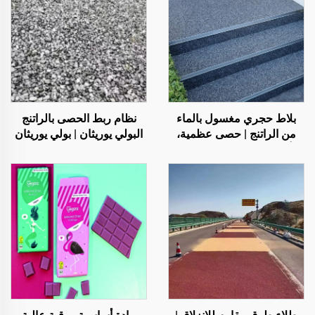
بلاط حجري مغسول بالماء
نظام ربط الحصى بالراتنج
من الراتنج | حصى عظمية،
البولي يوريثان | بولي يوريثان
أحجار كريستالية، سجادة
هيدروكسي بروبيل للتشجير
حجرية للتطبيقات التجارية
والديكور
والسكنية