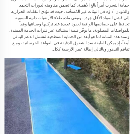
حماية التسرب أمراً بالغ الأهمية. كما تضمن مقاومته لدورات التجمد
والذوبان أداؤه في البيئات غير المُسخّنة، حيث قد تؤدي التقلبات الحرارية
إلى فشل المواد الأقل جودة. وتبقى مادة طلاء الأرضيات ذاتية التسوية
تحافظ على خصائصها الواقية لعقود عديدة عند تركيبها وصيانتها وفقاً
للمواصفات المطلوبة، ما يوفّر قيمة استثنائية عبر فترات الخدمة الممتدة.
وتمتد هذه المتانة لما هو أبعد من الحماية السطحية لتشمل الدعم البنائي
أيضاً، إذ يمكن للطبقة سد الشقوق الدقيقة في القواعد الخرسانية، ومنع
تفاقم التدهور وبالتالي إطالة عمر الأرضية ككل.