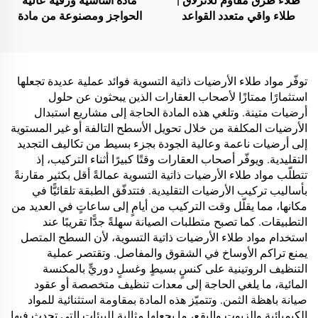
طلاء طرق مقاوم للانزلاق |
مادة أساسية ورقية عالية
طلاء واقي متعدد القواعد
الحواجز ومصنوعة من مادة
للأسطح الداخلية والخارجية
واحدة لحلول التغليف الخاصة
بمنتجات مثل الشاي والقهوة
والمكسرات والشوكولاتة
والمعجنات والتوابل
توفّر مواد طلاء الأرضيات ذاتية التسوية فوائد عملية عديدة تجعلها
استثمارًا ممتازًا لأصحاب العقارات الذين يبحثون عن حلول
أرضيات متينة. وتلغي هذه المادة الحاجة إلى مشاريع استبدال
الأرضيات المكلفة من خلال تحويل الأسطح التالفة أو غير المستوية
إلى أرضيات ناعمة وعالية الجودة بجزء بسيط من تكاليف التجديد
التقليدية. ويوفّر أصحاب العقارات وقتًا كبيرًا أثناء التركيب، إذ
تتطلّب مواد طلاء الأرضيات ذاتية التسوية عمالةً أقل بكثير مقارنةً
بأساليب تركيب الأرضيات التقليدية. فتتدفّق الطبقة تلقائيًّا في
مكانها، مما يقلّل وقت التركيب من أيامٍ إلى ساعاتٍ في العديد من
التطبيقات. كما تصبح متطلبات الصيانة سهلةً جدًّا تقريبًا عند
استخدام مواد طلاء الأرضيات ذاتية التسوية، لأن السطح المتصل
يمنع تراكم الأوساخ في الشقوق والمفاصل. وتقتصر عملية
التنظيف الروتينية على كنسٍ بسيطٍ وغسلٍ دوريٍّ بالمكنسة
المائية، ما يلغي الحاجة إلى معدات تنظيف متخصصة أو عقود
صيانة باهظة الثمن. وتتميّز هذه المادة بمقاومة استثنائية للمواد
الكيميائية والزيوت والبقع، ما يجعلها مثالية للبيئات التي تحدث فيها