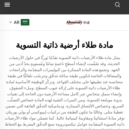
AR
مادة طلاء أرضية ذاتية التسوية
يمثل مادة طلاء الأرضيات ذاتية التسوية تقدّمًا ثوريًّا في حلول الأرضيات
الحديثة، وقد صُمِّمت لإنشاء أسطحٍ ناعمةٍ تمامًا ومُستويةٍ بحدّ أدنى من
الجهد. وتجمع هذه المادة المبتكرة بين البوليمرات المتقدّمة والراتنجات
والمضافات الخاصة لتكوين طبقة سائلة تتدفّق وتترسّب تلقائيًّا في طبقة
متجانسة عند تطبيقها على مختلف القواعد. وتركّز الوظيفة الأساسية لمادة
طلاء الأرضيات ذاتية التسوية على إزالة عيوب السطح، وملء الشقوق،
وإنشاء سمكٍ متجانسٍ عبر كامل مساحة الأرضية دون الحاجة إلى تقنيات
يدوية موسّعة للتسوية. ومن الميزات التقنية لهذه المادة خصائص التصلّب
السريع، وخصائص الالتصاق الممتازة، وديناميكية التدفّق الفائقة التي تضمن
تغطيةً مثلى. وغالبًا ما تتكون الطبقة من تركيبات إيبيوكسي أو بولي يوريثان
توفر متانةً استثنائيةً ومقاومةً كيميائيةً عاليةً. كما تتضمّن مواد طلاء الأرضيات
ذاتية التسوية المتقدّمة عوامل ثيكسوتروبية تمنع التدفّق المفرط مع الحفاظ