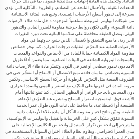
البنائية. وتتحمل هذه المادة إجهادات ميكانيكية قصوى، بما في ذلك حركة
المعدات الثقيلة، والأحمال الناتجة عن التصادم، والظروف التآكلية التي تؤدي
بسرعة إلى تدهور أسطح الأرضيات التقليدية. وتنبع هذه المتانة الاستثنائية
من شبكات البوليمر المرتبطة تساهمياً الموجودة داخل مادة طلاء الأرضيات
ذاتية التسوية، والتي تكوّن روابط جزيئية مقاومة للضرر المادي والتدهور
البيئي. وتظل الطبقة محافظةً على سلامتها البنائية تحت دورة التغيرات
الحرارية، ما يمنع التشقق والانفصال اللذين يشيع حدوثهما في مواد
الأرضيات الصلبة عند التعرّض لتقلبات درجات الحرارة. كما توفر خصائص
مقاومة المواد الكيميائية حمايةً للمادة من الأحماض والقواعد والمذيبات
والمنتجات البترولية الشائعة في البيئات الصناعية، مما يضمن أداءً طويل
الأمد دون تدهور سطحي أو تغير في اللون. وتتميّز مادة طلاء الأرضيات ذاتية
التسوية بخصائص تماسك فائقة تمنع الانفصال أو الانتفاخ أو التقشّر حتى في
الظروف الصعبة مثل التعرّض للرطوبة أو حركة السطح الأساسي. وتكمن
مرونة المادة في قدرتها على التكيّف مع استقرار المبنى والتمدد الحراري
دون المساس بالحاجز الواقي أو المظهر الجمالي. كما تمنع ثباتيتها أمام
الأشعة فوق البنفسجية اصفرار السطح وتقشره عند التعرّض للإضاءة
الطبيعية أو الاصطناعية، ما يحافظ على ثبات اللون طوال عمر الخدمة
للطبقة. وتبيّن نتائج اختبار مقاومة التآكل أن مادة طلاء الأرضيات ذاتية
التسوية تتفوّق بشكلٍ كبيرٍ على الخرسانة والفينيل والبوليمرات الإيبوكسية،
ما يترجم إلى انخفاض تكرار الاستبدال وانخفاض التكاليف الإجمالية على
مدى العمر الافتراضي. ويقاوم نظام الطلاء اختراق السوائل المستخدمة في
المركبات، ما يجعله مثالياً لمواقف السيارات ومرافق الصيانة حيث تكون