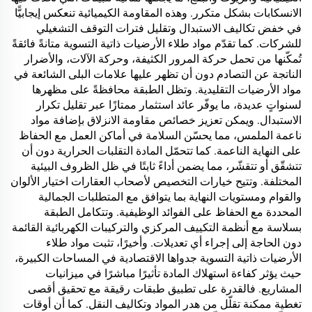
الانسكابات بشكل متكرر. وهذه المقاومة الكيميائية تنعكس إيجابيًّا
في خفض تكاليف الاستبدال وتقليل فترات التوقف التشغيلي
للشركات. كما تقدّم مواد طلاء الأرضيات ذاتية التسوية متانةً فائقةً
تُمكّنها من تحمل حركة المرور الكثيفة، وحركة الآلات، والأضرار
الناتجة عن التصادم دون أن تظهر عليها علامات البلى الشائعة في
مواد الأرضيات التقليدية. وتظل الطبقة محافظةً على مظهرها
لسنواتٍ عديدة، ما يوفّر عائد استثمار ممتازًا عبر تقليل تكرار
الاستبدال. ويمكن تعزيز خصائص مقاومة الانزلاق بإضافة مواد
ناعمة الملمس، مما يحسّن السلامة في أماكن العمل مع الحفاظ
على النهاية الناعمة. كما تتحمّل المادة التقلبات الحرارية دون أن
تتشقّق أو تتقشّر، مما يضمن أداءً ثابتًا في ظل الظروف البيئية
المختلفة. وتتيح خيارات التخصيص لأصحاب العقارات اختيار الألوان
والقوام ومستويات النهاية بما يتوافق مع المتطلبات الجمالية
المحددة مع الحفاظ على الفوائد الوظيفية. وتتكامل الطبقة
بسلاسة مع أنظمة التكييف المركزي والتركيبات الكهربائية القائمة
دون الحاجة إلى إجراء أي تعديلات. وأخيرًا، تثبت مواد طلاء
الأرضيات ذاتية التسوية جدواها الاقتصادية في المساحات الكبيرة،
حيث يؤثر كفاءة استهلاك المادة تأثيرًا مباشرًا في ميزانيات
المشاريع. فالقدرة على تطبيق طبقات رقيقة مع تحقيق أقصى
تغطية ممكنة تقلّل من هدر المواد وتكاليف النقل. كما أن أوقات