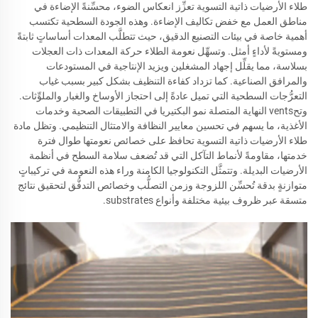
طلاء الأرضيات ذاتية التسوية تعزِّز انعكاس الضوء، محسِّنةً الإضاءة في
مناطق العمل مع خفض تكاليف الإضاءة. وهذه الجودة السطحية تكتسب
أهمية خاصة في بيئات التصنيع الدقيق، حيث تتطلَّب المعدات أساساتٍ ثابتةً
ومستويةً لأداءٍ أمثل. وتسهِّل نعومة الطلاء حركة المعدات ذات العجلات
بسلاسة، مما يقلِّل إجهاد المشغلين ويزيد الإنتاجية في المستودعات
والمرافق الصناعية. كما تزداد كفاءة التنظيف بشكل كبير بسبب غياب
التعرُّجات السطحية التي تميل عادةً إلى احتجاز الأوساخ والغبار والملوِّثات.
وتحvents النهاية المتصلة نمو البكتيريا في التطبيقات الصحية وخدمات
الأغذية، ما يسهم في تحسين معايير النظافة والامتثال التنظيمي. وتظل مادة
طلاء الأرضيات ذاتية التسوية تحافظ على خصائص نعومتها طوال فترة
خدمتها، مقاومةً لأنماط التآكل التي قد تُضعف سلامة السطح في أنظمة
الأرضيات البديلة. وتتمثَّل التكنولوجيا الكامنة وراء هذه النعومة في تركيباتٍ
متوازنةٍ بدقة تُحسِّن اللزوجة وزمن التصلُّب وخصائص التدفُّق لتحقيق نتائج
متسقة عبر ظروف بيئية مختلفة وأنواع substrates.