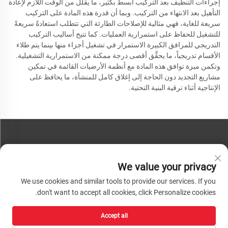
إجراءات التنظيف بعد التركيب أبسط بكثير، ما يقلل من الوقت اللازم لإعادة
التأهيل بعد الانتهاء من التركيب. وبما أن قدرة هذه المادة على التركيب
سريعة للغاية، فهي مثالية للإصلاحات الطارئة التي تتطلب استعادةً سريعةً
للتشغيل للحفاظ على استمرارية العمليات. كما تتيح أساليب التركيب
التدريجي للمرافق الكبيرة الاستمرار في تشغيل أجزاء منها بينما يتم طلاء
الأقسام تدريجياً، ما يحقِّق أقصى درجة ممكنة من الاستمرارية التشغيلية.
وتكمن ميزة توافق هذه المادة مع أنظمة الأرضيات القائمة في تمكين
مشاريع التجديد دون الحاجة إلى إغلاق كامل للمنشأة، ما يحافظ على
الإنتاجية أثناء ترقية البنية التحتية.
تواصل معنا
We value your privacy
هاتف:
+86-13793890209
We use cookies and similar tools to provide our services. If you
هاتف:
+86-13793890209
don't want to accept all cookies, click Personalize cookies.
بريد:
[email protected]
Accept all
حقوق الطبع والنشر © ٢٠٢٦ شركة شاندونغ هواشينغ لتكنولوجيا المواد عالية التقنية