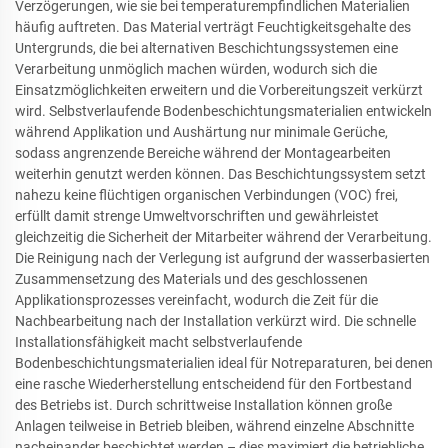
Verzögerungen, wie sie bei temperaturempfindlichen Materialien
häufig auftreten. Das Material verträgt Feuchtigkeitsgehalte des
Untergrunds, die bei alternativen Beschichtungssystemen eine
Verarbeitung unmöglich machen würden, wodurch sich die
Einsatzmöglichkeiten erweitern und die Vorbereitungszeit verkürzt
wird. Selbstverlaufende Bodenbeschichtungsmaterialien entwickeln
während Applikation und Aushärtung nur minimale Gerüche,
sodass angrenzende Bereiche während der Montagearbeiten
weiterhin genutzt werden können. Das Beschichtungssystem setzt
nahezu keine flüchtigen organischen Verbindungen (VOC) frei,
erfüllt damit strenge Umweltvorschriften und gewährleistet
gleichzeitig die Sicherheit der Mitarbeiter während der Verarbeitung.
Die Reinigung nach der Verlegung ist aufgrund der wasserbasierten
Zusammensetzung des Materials und des geschlossenen
Applikationsprozesses vereinfacht, wodurch die Zeit für die
Nachbearbeitung nach der Installation verkürzt wird. Die schnelle
Installationsfähigkeit macht selbstverlaufende
Bodenbeschichtungsmaterialien ideal für Notreparaturen, bei denen
eine rasche Wiederherstellung entscheidend für den Fortbestand
des Betriebs ist. Durch schrittweise Installation können große
Anlagen teilweise in Betrieb bleiben, während einzelne Abschnitte
nacheinander beschichtet werden – dies maximiert die betriebliche