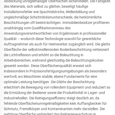
Abdeckung unregelmäßiger Oberflächen sicherstellen. Die Fähigkeit
des Materials, sich selbst zu glätten, beseitigt häufige
Installationsfehler wie Spachtelstriche, Wellenbildung und
ungleichmäßige Schichtdickenunterschiede, die herkömmliche
Beschichtungen oft beeinträchtigen. Immobilienbesitzer profitieren
unabhängig vom Qualifikationsniveau des
Anwendungsverantwortlichen von Ergebnissen in professioneller
Qualität – wodurch diese Technologie sowohl für gewerbliche
Auftragnehmer als auch für Heimwerker zugänglich wird. Die glatte
Oberfläche der selbstnivellierenden Bodenbeschichtung verbessert
die Lichtreflexion und erhöht so die Beleuchtung in
Arbeitsbereichen, während gleichzeitig die Beleuchtungskosten
gesenkt werden. Diese Oberflächenqualität erweist sich
insbesondere in Präzisionsfertigungsumgebungen als besonders
wertvoll, wo Maschinen stabile, ebene Fundamente für eine
optimale Leistung benötigen. Die Glätte der Beschichtung
erleichtert die Bewegung von rollendem Equipment und reduziert so
die Ermüdung der Bediener sowie die Produktivität in Lager- und
Industriehallen. Die Reinigungseffizienz steigt deutlich an, da
fehlende Oberflächenunregelmäßigkeiten kein Auffangbecken für
Schmutz, Fremdkörper und Kontaminanten mehr darstellen. Die
nahtlose Oberfläche verhindert das Bakterienwachstum in