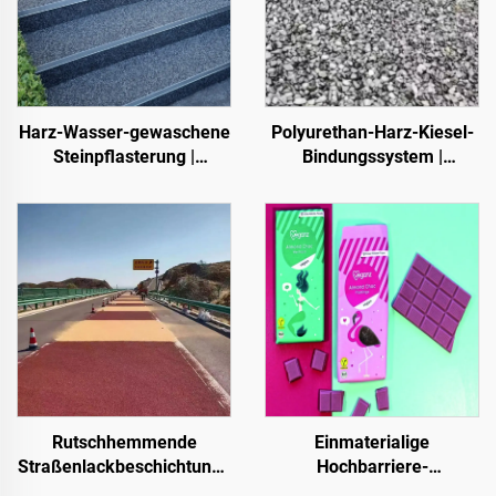
Harz-Wasser-gewaschene
Polyurethan-Harz-Kiesel-
Steinpflasterung |
Bindungssystem |
Knochenförmige
Hydroxypropyl-
Kieselsteine, Kristallsteine,
Polyurethan für
Steinteppich für
Landschaftsgestaltung
gewerbliche und private
und Dekoration
Anwendungen
Rutschhemmende
Einmaterialige
Straßenlackbeschichtung |
Hochbarriere-
Mehrsubstrat-
Papiergrundlage für