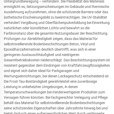
Untergrundbewegung – verhindern. Die Flexibilität des Materials
ermöglicht es, Setzungserscheinungen im Gebäude und thermische
Ausdehnung aufzunehmen, ohne die schützende Barriere oder das
ästhetische Erscheinungsbild zu beeinträchtigen. Die UV-Stabilität
verhindert Vergilbung und Oberflächenpulverbildung bei Einwirkung
natürlichen oder künstlichen Lichts und bewahrt so die
Farbkonstanz über die gesamte Nutzungsdauer der Beschichtung.
Prüfungen zur Abriebfestigkeit zeigen, dass das Material für
selbstnivellierende Bodenbeschichtungen Beton, Vinyl und
Epoxidharzalternativen deutlich übertrifft, was sich in einer
geringeren Austauschhäufigkeit und niedrigeren
Gesamtbetriebskosten niederschlägt. Das Beschichtungssystem ist
resistent gegenüber dem Eindringen von Kraftfahrzeugflüssigkeiten
und eignet sich daher ideal für Parkgaragen und
Wartungseinrichtungen, bei denen Leckageschutz entscheidend ist.
Die Frost-Tau-Beständigkeit gewährleistet eine zuverlässige
Leistung in unbeheizten Umgebungen, in denen
Temperaturschwankungen bei minderwertigeren Produkten zum
Versagen führen könnten. Bei fachgerechter Verlegung und Pflege
behält das Material für selbstnivellierende Bodenbeschichtungen
seine schützenden Eigenschaften über Jahrzehnte hinweg bei und
bietet dadurch einen außergewöhnlichen Wert durch verlängerte