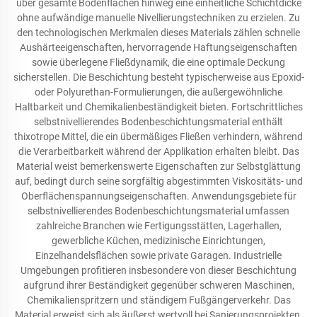
über gesamte Bodenflächen hinweg eine einheitliche Schichtdicke
ohne aufwändige manuelle Nivellierungstechniken zu erzielen. Zu
den technologischen Merkmalen dieses Materials zählen schnelle
Aushärteeigenschaften, hervorragende Haftungseigenschaften
sowie überlegene Fließdynamik, die eine optimale Deckung
sicherstellen. Die Beschichtung besteht typischerweise aus Epoxid-
oder Polyurethan-Formulierungen, die außergewöhnliche
Haltbarkeit und Chemikalienbeständigkeit bieten. Fortschrittliches
selbstnivellierendes Bodenbeschichtungsmaterial enthält
thixotrope Mittel, die ein übermäßiges Fließen verhindern, während
die Verarbeitbarkeit während der Applikation erhalten bleibt. Das
Material weist bemerkenswerte Eigenschaften zur Selbstglättung
auf, bedingt durch seine sorgfältig abgestimmten Viskositäts- und
Oberflächenspannungseigenschaften. Anwendungsgebiete für
selbstnivellierendes Bodenbeschichtungsmaterial umfassen
zahlreiche Branchen wie Fertigungsstätten, Lagerhallen,
gewerbliche Küchen, medizinische Einrichtungen,
Einzelhandelsflächen sowie private Garagen. Industrielle
Umgebungen profitieren insbesondere von dieser Beschichtung
aufgrund ihrer Beständigkeit gegenüber schweren Maschinen,
Chemikalienspritzern und ständigem Fußgängerverkehr. Das
Material erweist sich als äußerst wertvoll bei Sanierungsprojekten,