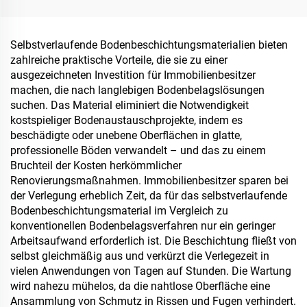
Schutzbeschichtung für
Verpackungslösungen von
innen- und außenliegende
Produkten wie Tee,
Fahrbahnen
Kaffee, Nüssen,
Selbstverlaufende Bodenbeschichtungsmaterialien bieten
Schokolade, Gebäck und
zahlreiche praktische Vorteile, die sie zu einer
Gewürzen
ausgezeichneten Investition für Immobilienbesitzer
machen, die nach langlebigen Bodenbelagslösungen
suchen. Das Material eliminiert die Notwendigkeit
kostspieliger Bodenaustauschprojekte, indem es
beschädigte oder unebene Oberflächen in glatte,
professionelle Böden verwandelt – und das zu einem
Bruchteil der Kosten herkömmlicher
Renovierungsmaßnahmen. Immobilienbesitzer sparen bei
der Verlegung erheblich Zeit, da für das selbstverlaufende
Bodenbeschichtungsmaterial im Vergleich zu
konventionellen Bodenbelagsverfahren nur ein geringer
Arbeitsaufwand erforderlich ist. Die Beschichtung fließt von
selbst gleichmäßig aus und verkürzt die Verlegezeit in
vielen Anwendungen von Tagen auf Stunden. Die Wartung
wird nahezu mühelos, da die nahtlose Oberfläche eine
Ansammlung von Schmutz in Rissen und Fugen verhindert.