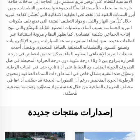
الأساسية للنظام على توفير تبريدٍ مستمرٍ دون الحاجة إلى مدخلات طاقة
خارجية، ما يجعله حلاًّ مستدامًا بيئيًّا لمجموعة واسعة من التطبيقات. ومن
أبرز السمات التقنية له: الخصائص الطيفية الانتقائية التي تُحسِّن كفاءة التبريد
خلال كلٍّ من النهار والليل، ومواد التغليف المتينة التي تمنع تلف مكونات
التبريد الحساسة بسبب الماء، وعمليات التصنيع القابلة للتوسُّع والتي تتيح
إنتاجه الجماعي بتكلفة اقتصادية. كما يظهر النظام مرونةً استثنائيةً عبر
قطاعات عديدة، منها إنشاء المباني، وصناعة السيارات، وتبريد الإلكترونيات،
وتصنيع النسيج، والتطبيقات المتعلقة بالطاقة المتجددة. وبفضل أحدث
تنفيذات التبريد الإشعاعي المقاوم للماء، يمكن تحقيق انخفاض في درجة
الحرارة يتراوح بين ٥ و١٥ درجة مئوية دون درجة الحرارة المحيطة في ظل
الظروف الجوية المثلى، مع الحفاظ على أداءٍ ثابتٍ حتى في البيئات الرطبة.
وتتفوَّق هذه التقنية بشكل خاص في المناطق ذات السماء الصافية ومحتوى
الرطوبة الجوي المنخفض، رغم أن التطورات الحديثة قد حسَّنت أداءها في
مختلف الظروف المناخية من خلال هندسة مواد متطوِّرة وهندسة سطحية
مُحسَّنة.
إصدارات منتجات جديدة