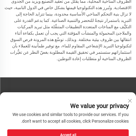
الظروف المناخية المحلية، مما يقلِّل من تعقيد التصنيع ويزيد من الجدوى
الاقتصادية. وتُبرز هذه التكنولوجيا قيمتها بشكل خاص في الدول النامية، حيث
لا تزال بنية التحكم المناخي الأساسية محدودة، بينما تتزايد الحاجة إلى
التبريد باستمرار نتيجةً للتحضر والتنمية الصناعية. كما يدعم القدرة على
التكيُّف مع المناخات المتعددة التطبيقات المتنقِّلة مثل تبريد المركبات
والملاجئ المحمولة والمنشآت المؤقتة التي يجب أن تعمل بكفاءة أثناء
انتقالها بين ظروف بيئية مختلفة. وبذلك، توسِّع هذه المرونة فرص السوق
لتكنولوجيا التبريد الإشعاعي المقاوم للماء، مع توفير طمأنينة للعملاء بأن
استثماراتهم ستستمر في تحقيق القيمة المطلوبة بغضّ النظر عن تغيُّرات
الظروف المناخية أو متطلبات إعادة التوطين.
تواصل معنا
We value your privacy
هاتف:
+86-13793890209
We use cookies and similar tools to provide our services. If you
هاتف:
+86-13793890209
don't want to accept all cookies, click Personalize cookies.
بريد:
[email protected]
Accept all