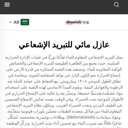
AR
عازل مائي للتبريد الإشعاعي
يمثل التبريد الإشعاعي المقاوم للماء تقدُّمًا ثوريًّا في تقنيات الإدارة الحرارية
السلبية، حيث يجمع بين الظاهرة الطبيعية للتبريد الإشعاعي والخصائص
الواقية المقاومة للماء. وتستفيد هذه التقنية المبتكرة من قدرة الأرض على
إشعاع الحرارة نحو الكون البارد عبر نوافذ الشفافية الجوية، وبخاصة في
نطاق الطول الموجي ٨–١٣ ميكرومتر، مع الحفاظ على حماية كاملة ضد
الرطوبة والعوامل البيئية. ويقوم المبدأ الأساسي لهذه التقنية على استخدام
مواد مُصمَّمة هندسيًّا خصيصًا، وتتميَّز بقدرة عالية على الإشعاع الحراري في
الأطوال الموجية تحت الحمراء، وفي الوقت نفسه تعكس الإشعاع الشمسي
في الطيف المرئي وتحت الحمراء القريب. ويتكوَّن نظام التبريد الإشعاعي
المقاوم للماء من هياكل متعددة الطبقات تتضمَّن بلورات فوتونية متقدِّمة،
ومواد ميتامادية (Metamaterials)، وطلاءات بوليمرية متخصصة، تُشكِّل
حاجزًا فعّالًا ضد تسرب الماء مع تحسين أداء تبديد الحرارة. وتركِّز الوظيفة