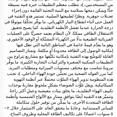
من المستخدمين، إذ تتطلب معظم التطبيقات خبرة فنية بسيطة
جدًّا ويمكن دمجها بسلاسة مع البنية التحتية القائمة دون إجراء
تعديلات جوهرية. ونظرًا لطبيعتها السلبية، تستمر هذه التقنية في
العمل حتى أثناء انقطاع التيار الكهربائي، ما يوفِّر تحكُّمًا موثوقًا في
درجة الحرارة عندما تفشل الأنظمة التقليدية. كما يصبح تحقيق
الاستقلال الطاقي ممكنًا، لأن النظام يعتمد حصريًّا على العمليات
الفيزيائية الطبيعية بدلًا من الكهرباء المشبَّكة أو الوقود الأحفوري،
وهو ما يقدِّم قيمةً خاصةً في المناطق النائية التي تظل فيها
إمكانية الوصول إلى الطاقة محدودةً أو مكلفةً. وتمتاز التصاميم
القابلة للتوسُّع بهذه التقنية بإمكانية تكيُّفها مع مشاريع تتراوح بين
التطبيقات السكنية الصغيرة والتركيبات التجارية الكبيرة، ما يوفِّر
مرونةً تتناسب مع مختلف مستويات الميزانية ومتطلبات التبريد.
كما تبرز الفوائد الصحية من تحسُّن جودة الهواء الداخلي، إذ تجنب
هذه المنظومة تدوير الهواء الملوَّث محتملًا عبر أنظمة التهوية
الميكانيكية. ويقل تلوُّث الضوضاء بشكلٍ ملحوظٍ مقارنةً بوحدات
تكييف الهواء التقليدية، ما يخلق بيئات معيشية وعملٍ أكثر راحةً.
وتتميَّز هذه التقنية أيضًا بتوافقٍ ممتازٍ مع الألواح الشمسية وأنظمة
الطاقة المتجددة الأخرى، ما يمكِّن من توفير حلول متكاملة
للمباني المستدامة. وعادةً ما يتحقق العائد على الاستثمار خلال ٢–
٥ سنوات، اعتمادًا على تكاليف الطاقة المحلية وظروف المناخ،