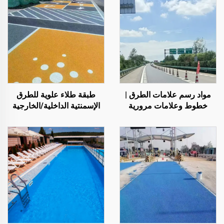
مواد رسم علامات الطرق |
طبقة طلاء علوية للطرق
خطوط وعلامات مرورية
الإسمنتية الداخلية/الخارجية
للأسفلت والخرسانة
(تُستخدم مع مادة التمهيد
ST400)، والطرق الأسفلتية،
والعزل المائي للأسفلت،
وإعادة تجديد البولي يوريثان
السيليكوني، وخلائط PMA،
وحبيبات EPDM، والركائز
الإيبوكسية القابلة للذوبان في
الماء أو الزيت، والرخام،
وبلاط الأرضيات، والخرسانة
المسامية، وتطبيقات