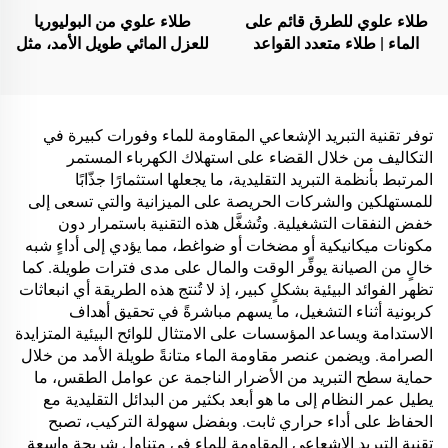
المركبات وغيرها
طلاء علوي للطرق قائم على
طلاء علوي من البوليوريا
الماء | طلاء متعدد القواعد
للعزل المائي طويل الأمد، مثل
لتغيير اللون للأسطح الداخلية
حمامات السباحة والأسطح
والخارجية
والحمامات
توفر تقنية التبريد الإشعاعي المقاومة للماء وفورات كبيرة في
التكاليف من خلال القضاء على استهلاك الكهرباء المستمر
المرتبط بأنظمة التبريد التقليدية، ما يجعلها استثمارًا جذّابًا
للمستهلكين والشركات الحريصة على الميزانية والتي تسعى إلى
خفض النفقات التشغيلية. وتُشغَّل هذه التقنية باستمرار دون
مكونات ميكانيكية أو مضخات أو ضواغط، مما يؤدي إلى أداءٍ شبه
خالٍ من الصيانة يوفِّر الوقت والمال على مدى فترات طويلة. كما
تظهر الفوائد البيئية بشكلٍ كبير، إذ لا تُنتج هذه الطريقة أي انبعاثات
كربونية أثناء التشغيل، ما يسهم مباشرةً في تحقيق أهداف
الاستدامة ويساعد المؤسسات على الامتثال للوائح البيئية المتزايدة
الصرامة. ويضمن عنصر مقاومة الماء متانةً طويلة الأمد من خلال
حماية سطح التبريد من الأضرار الناجمة عن عوامل الطقس، ما
يطيل عمر النظام إلى ما هو أبعد بكثير من البدائل التقليدية مع
الحفاظ على أداء حراري ثابت. وبفضل سهولة التركيب، تصبح
تقنية التبريد الإشعاعي المقاومة للماء في متناول شريحة واسعة