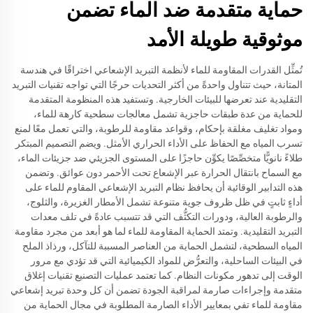
حماية متقدمة ضد الماء تضمن
موثوقية طويلة الأمد
تُمثِّل القدرات المقاومة للماء لأنظمة التبريد الإشعاعي اختراقًا في هندسة
المتانة، حيث تتناول واحدةً من أكثر التحديات حرجًا التي تواجه تقنيات التبريد
التقليدية عند تعرضها للبيئات الخارجية. وتستفيد هذه المنظومة المتقدمة
للحماية من عدة طبقات حاجزية تشمل معالجات سطحية كارهة للماء،
ومواد تغليف مغلقة بإحكام، وقواعد مقاومة للرطوبة، والتي تعمل معًا لمنع
تسرب المياه مع الحفاظ على الأداء الحراري الأمثل. ويضم التصميم المبتكر
طلاءً نانويًّا متخصِّصًا يكوِّن حاجزًا على المستوى الجزيئي ضد جزيئات الماء،
مع السماح بانتقال الحرارة عبر الإشعاع تحت الأحمر دون عوائق. وتضمن
هذه التدابير الوقائية أن يحافظ نظام التبريد الإشعاعي المقاوم للماء على
أداءٍ ثابتٍ في ظل ظروف جوية متنوعة تشمل الأمطار الغزيرة، والثلوج،
والرطوبة العالية، ودورات التكثُّف التي قد تتسبب عادةً في تلف معدات
التبريد التقليدية. وتمتد الحماية المقاومة للماء لما هو أبعد من مجرد مقاومة
المياه السطحية، لتشمل الحماية من العناصر المسببة للتآكل، ورذاذ الملح
في البيئات الساحلية، والتعرُّض للمواد الكيميائية التي قد تؤدي مع مرور
الوقت إلى تدهور مكونات النظام. كما تعتمد عمليات التصنيع تقنيات إغلاق
متقدمة وإجراءات صارمة لمراقبة الجودة تضمن أن كل وحدة تبريد إشعاعي
مقاومة للماء تفي بمعايير الأداء الصارمة المطلوبة في مجال الحماية من