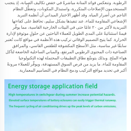
الرطوبة. وتنعكس فوائد المتانة مباشرةً في خفض تكاليف الصيانة، إذ يتجنب
المستخدمون الإصلاحات المتكررة، واستبدال المكونات، وتعطُّل النظام
الناجم عن أضرار المياه. وقد أظهر الاختبار الميداني أن أنظمة التبريد
الإشعاعي المقاومة للماء، عند تنفيذها بشكل سليم، تحافظ على كفاءتها
التبريدية لأكثر من ٢٠ عامًا حتى في البيئات الخارجية القاسية، مما يوفِّر
قيمةً استثنائيةً على المدى الطويل للعملاء الباحثين عن حلولٍ موثوقةٍ لإدارة
الحرارة. كما يتيح التصميم الوقائي تركيب هذه الأنظمة في مواقع كانت تُعتبر
سابقًا غير مناسبة، مثل الأسطح المكشوفة للطقس القاسي، والمرافق
الصناعية ذات المحتوى الرطوبي المرتفع، والمباني الساحلية الخاضعة لتآكل
هواء الملح. وبذلك يتوسَّع نطاق التطبيقات المحتملة لهذه التكنولوجيا
المقاومة للماء، ما يزيد من فرص السوق المستهدفة، ويوفِّر للعملاء مرونةً
أكبر في تحديد مواقع التركيب ودمج النظام في التصاميم المعمارية.