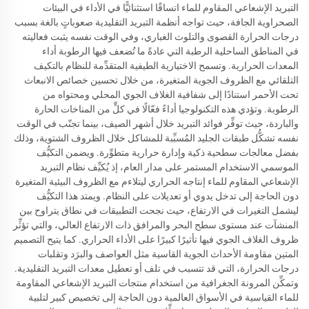
التبريد الإشعاعي المقاوم للماء اتساقًا استثنائيًّا في الأداء في البيئات
الصحراوية الجافة، حيث تواجه أنظمة التبريد التقليدية صعوباتٍ بالغة بسبب
درجات الحرارة القصوى والتلوث الغباري، وفي الوقت نفسه يثبت فعاليته
في المناطق الساحلية الرطبة التي عادةً ما تُضعف فيها الرطوبة أداء
المعدات الحرارية. وتسمح الاختيارية الطيفية المتقدِّمة للنظام بالتكيف
التلقائي مع الظروف الجوية المتغيرة، من خلال تحسين خصائص الانبعاث
تحت الأحمر استنادًا إلى شفافية الغلاف الجوي المحلي ومحتواه من
الرطوبة. وتؤدي هذه التكنولوجيا أداءً فعّالًا في كلٍّ من المناخات الحارة
والباردة، حيث توفِّر فوائد التبريد خلال أشهر الصيف، بينما تجنّب في الوقت
نفسه تشكُّل طبقات الجليد المُسبِّبة للمشاكل خلال الظروف الشتوية، وذلك
بفضل معالجات سطحية ذكية وإدارة حرارية متطوِّرة. ويضمن التكيُّف
الموسمي الاستخدام المستمر على مدار العام، إذ يُكيِّف نظام التبريد
الإشعاعي المقاوم للماء إنتاجه الحراري ليتلاءم مع الظروف البيئية المتغيرة
دون الحاجة إلى تدخل يدوي أو تعديلات على النظام. ويمتد هذا التكيُّف
ليشمل التغيرات في الارتفاع، حيث نجحت التطبيقات في نطاق يتراوح بين
المنشآت عند مستوى سطح البحر والمرافق ذات الارتفاع العالي، والتي تؤثِّر
ظروف الغلاف الجوي فيها تأثيرًا كبيرًا على الأداء الحراري. كما يتيح التصميم
المتين مقاومة الأحداث الجوية القاسية مثل العواصف والبرَد وتقلبات
درجات الحرارة، التي قد تتسبب في تلف أو تعطيل معدات التبريد التقليدية.
وتمكِّن المرونة الجغرافية من استخدام منتجات التبريد الإشعاعي المقاومة
للماء القياسية في الأسواق العالمية دون الحاجة إلى تخصيص كبير لتلبية