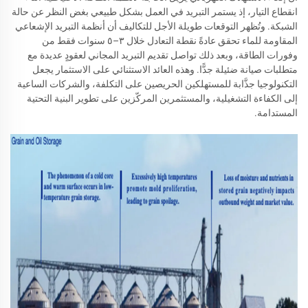
انقطاع التيار، إذ يستمر التبريد في العمل بشكل طبيعي بغض النظر عن حالة
الشبكة. وتُظهر التوقعات طويلة الأجل للتكاليف أن أنظمة التبريد الإشعاعي
المقاومة للماء تحقق عادةً نقطة التعادل خلال ٣–٥ سنوات فقط من
وفورات الطاقة، وبعد ذلك تواصل تقديم التبريد المجاني لعقودٍ عديدة مع
متطلبات صيانة ضئيلة جدًّا. وهذه العائد الاستثنائي على الاستثمار يجعل
التكنولوجيا جذَّابة للمستهلكين الحريصين على التكلفة، والشركات الساعية
إلى الكفاءة التشغيلية، والمستثمرين المركّزين على تطوير البنية التحتية
المستدامة.