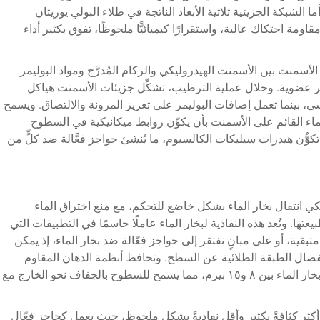
لشبكة الجزيئية ثلاثية الأبعاد الناتجة في طلاء البولي يوريثان
ومة احتكاك عالية، واستقرارًا كيميائيًّا ملحوظًا، تفوق بكثير أداء
الأسمنت بين الأسمنت الهيدروليكي والركام المُدرَّج ومواد البوليمر
ير عضوية. وخلال عملية الترطيب، تشكِّل جزيئات الأسمنت هياكل
سي، بينما تعمل إضافات البوليمر على تعزيز المرونة والالتصاق. ويسمح
لماء القائم على الأسمنت بأن يكوِّن روابط ميكانيكية في السطوح
كوُّن هيدرات سيليكات الكالسيوم، ما يُنشئ حواجز فعَّالة ضد كلٍّ من
يليكي انتقال بخار الماء بشكل خاضع للتحكم، مع منع اختراق الماء
تها. وتُعد هذه النفاذية لبخار الماء عاملًا حاسمًا في التطبيقات التي
تبقية، أو على مبانٍ تفتقر إلى حواجز فعّالة ضد بخار الماء، إذ يمكن
صال الطبقة الطلائية عن السطح. وتحافظ أنظمة الدهان المقاوم
للماء الأكريليكية النموذجية على معدلات انتقال بخار الماء بين ٨ و١٥ بيرم، مما يسمح للسطوح بالجفاف نحو الخارج مع
ًا أكثر كثافةً بكثير وأقل نفاذيةً بشكل ملحوظ، حيث يعمل كحاجز فعّال