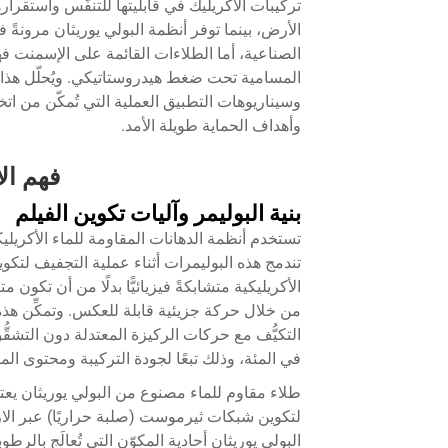
تركيبات الأكريليك في قابليتها للتنفّس واستق
الأرض، بينما توفر أنظمة البولي يوريثان مرونةً ف
الصناعية، أما الطلاءات القائمة على الإسمنت فه
المسامية تحت ضغط هيدروستاتيكي. ويُحلّل هذا الت
وسيناريوهات التطبيق العملية التي تُمكّن من ا
وأهداف الحماية طويلة الأمد.
فهم الا
بنية البوليمر وآليات تكوين الفيلم
تستخدم أنظمة الدهانات المقاومة للماء الأكريليك
تندمج هذه البوليمرات أثناء عملية التجفيف لتك
الأكريليكية متشابكةً فيزيائيًّا بدلًا من أن تكون 
من خلال حركة جزيئية قابلة للعكس. وتمكِّن هذه ا
التكيُّف مع حركات الركيزة المعتدلة دون التشق
في المئة، وذلك تبعًا لجودة التركيبة ومحتوى المل
طلاء مقاوم للماء مصنوع من البولي يوريثان يعت
لتكوين شبكات ثيرموست (صلبة حراريًا) عبر الارت
البولي يوريثان أحادية المكوّن التي تُعالَج بالرط