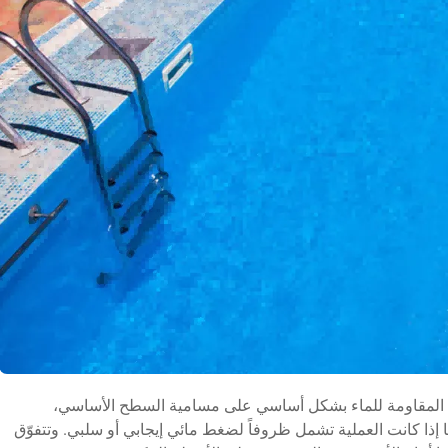
نات المقاومة للماء بشكل أساسي على مسامية السطح الأساسي،
 إذا كانت العملية تشمل ظروفاً لضغط مائي إيجابي أو سلبي. وتتفوّق