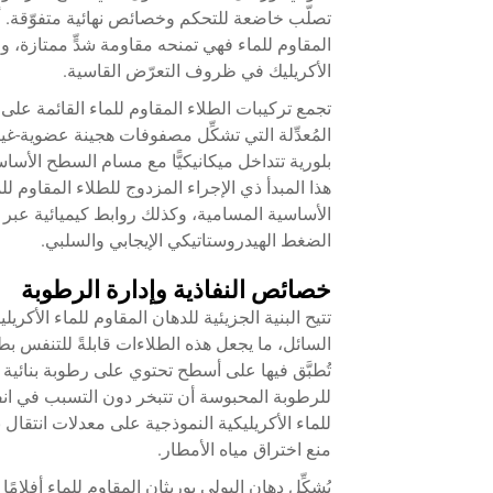
تصلّب خاضعة للتحكم وخصائص نهائية متفوّقة. أما ا
المقاوم للماء فهي تمنحه مقاومة شدٍّ ممتازة، ومقا
الأكريليك في ظروف التعرّض القاسية.
تجمع تركيبات الطلاء المقاوم للماء القائمة على 
المُعدِّلة التي تشكِّل مصفوفات هجينة عضوية-غ
بلورية تتداخل ميكانيكيًّا مع مسام السطح الأسا
هذا المبدأ ذي الإجراء المزدوج للطلاء المقاوم ل
الأساسية المسامية، وكذلك روابط كيميائية عبر ت
الضغط الهيدروستاتيكي الإيجابي والسلبي.
خصائص النفاذية وإدارة الرطوبة
تتيح البنية الجزيئية للدهان المقاوم للماء الأكر
السائل، ما يجعل هذه الطلاءات قابلةً للتنفس بطبيع
تُطبَّق فيها على أسطح تحتوي على رطوبة بنائية م
للرطوبة المحبوسة أن تتبخر دون التسبب في انف
منع اختراق مياه الأمطار.
يُشكِّل دهان البولي يوريثان المقاوم للماء أفلام