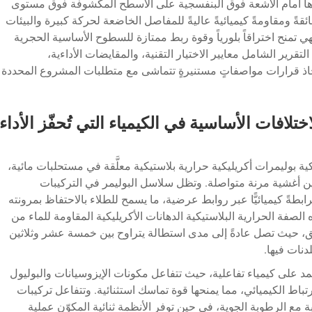
رارها أمام الأشعة فوق البنفسجية على الأسطح المكشوفة فوق مستوى
ائقةً ومقاومةً كيميائيةً عاليةً للمفاصل الخاضعة لحركة كبيرة والبيئات
ي تمنح اختراقاً بلورياً وقوة ربط ممتازة للسطوح الأساسية الحجرية
قرير الشامل معايير الاختيار التقنية، والمقايضات الأداءية،
تخاذ قرارات مواصفاتٍ مستنيرةٍ تتماشى مع متطلبات المشروع المحددة
ختلافات الأساسية في الكيمياء التي تُحفّز الأداء
ية بوليمرات أكريليكية حرارية بلاستيكية معلَّقة في مستحلبات مائية،
وين أغشية مرنة متواصلة. وتظل سلاسل البوليمر في التركيبات
مترابطةً كيميائيًّا عبر روابط عرضية، ما يسمح للطلاء بالاحتفاظ بمرونته
لصفة الحرارية البلاستيكية الدهانات الأكريليكية المقاومة للماء من
ُّق، حيث تصل عادةً إلى مدى استطالة يتراوح بين خمسة عشر وثلاثين
دنات فيها.
مد على كيمياء تفاعلية، حيث تتفاعل مكونات الإيزوسيانات والبوليول
باط الكيميائي، مما يمنحها قوة تماسك استثنائية. وتتفاعل تركيبات
وبة مع الرطوبة الجوية، في حين توفر الأنظمة ثنائية المكوّن عملية