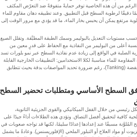
الرغم من أن هذه الخاصية توفر حمايةً متفوقةً ضد التعرّض المكثف
ييمًا دقيقًا لرطوبة السطح قبل التطبيق. وعند تطبيقه
دهان مقاوم للماء
ة مرتفع يمكن أن يحبس بخار الماء، ما قد يؤدي مع مرور الوقت إلى
حسب مستويات التعديل بالبوليمر وسمك الطبقة المطبَّقة. وتقلل الصيغ
سبة أعلى من البوليمر من النفاذية مع الحفاظ على قدرٍ معين من
ورية الصلبة في الواقع إلى زيادة عدم نفاذية السطح عبر نمو بلورات تسد
لمقاومة للماء مناسبةً لكلا الاستخدامين: التطبيقات الخارجية القابلة
للتنفُّس وأنظمة العزل المائي ذات النفاذية المنخفضة (Tanking)، رغم ضرورة تحديد المواصفات بدقة بحيث تتطابق
افق السطح الأساسي ومتطلبات تحضير السطح
ق
كل رئيسي من خلال القفل الميكانيكي والقوى الجزيئية الثانوية،
 كافية لتحقيق أفضل التصاق. وتؤدي هذه الطلاءات أداءً جيدًا على
ليفي والأسطح المُلوَّنة مسبقًا عند إعدادها إعدادًا سليمًا، لكنها قد تواجه صعوبات في
لزيوت أو مواد العلاج أو التبلور الملحي (الإفلوريسنس). وعادةً ما يشمل