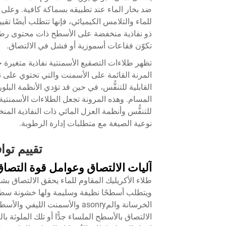
ضد بخار الماء عند تطبيقه بسماكة كافية. وعلى 
للماء والتلامس الكيميائي، فإنها تتطلب أيضًا تق
ذو نفاذية منخفضة على الأسطح ذات محتوى رطوب
تكوّن فقاعات أسموزية أو فشل في الالتصاق.
تظهر طلاءات التصقيع الأسمنتية نفاذية متغيرة 
المرنة القائمة على الأسمنت والتي تحتوي على ن
القابلية للتنفُّس، في حين قد تؤدي الأنظمة البل
المسام. وهذه المرونة تجعل الطلاءات الأسمنتية ا
نوعية الصيغة مع متطلبات إدارة الرطوبة.
تقييم تو
آليات الالتصاق وعوامل قوة التصا
طلاء الأكريليك المقاوم للماء يحقق الالتصاق بش
ويتطلب أسطحًا نظيفة وسليمة ولها خشونة سطحية
الخرسانة والمasonry والأسمنت ال
الالتصاق بالأسطح الملساء جدًّا أو تلك الملوثة با