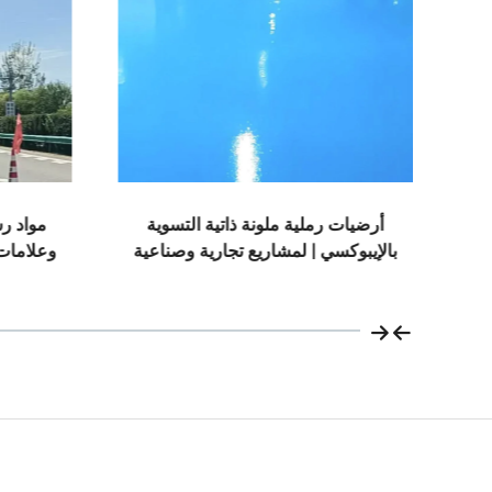
 ملونة ذاتية التسوية
مواد رسم علامات الطرق | خطوط
مشاريع تجارية وصناعية
وعلامات مرورية للأسفلت والخرسان
نية فاخرة