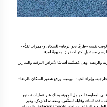
 الوقت نفسه «طرقًا نحو الرفاه» للسكان و«ممرات تقدُّم»
سم مستقبلٍ أكثر اخضرارًا وحيويةً لمدننا.
والريفية. وهي مُصمَّمة أساسًا لأغراض الترفيه والتمارين
الخارجية، وإثراء الحياة اليومية، ورفع شعور السكان بالرضا—
عالي المقاومة للعوامل الجوية، وذلك عبر عمليات تصنيع
ئة نافذة للماء، وقابلة للتنفُّس، ومضادة للانزلاق، وغير
سامة، وخالية من الإشعاعات، وآمنة بيئيًّا— وهي بذلك بالفعل أرضية بيئية «تتنفَّس». وتُستخدم على نطاق واسع في ممرات المناظر الطبيعية النافذة، ومناطق Estacionamiento، والممرات