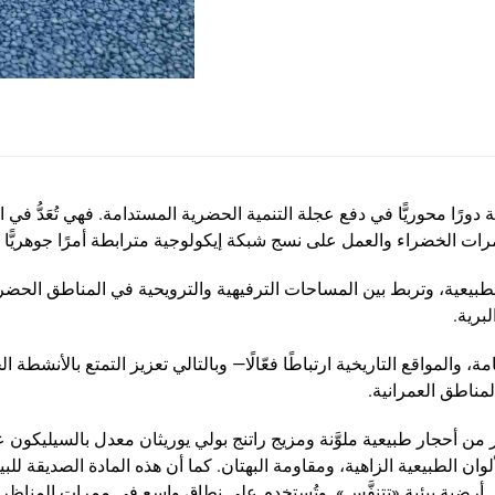
ورًا محوريًّا في دفع عجلة التنمية الحضرية المستدامة. فهي تُعَدُّ في
رات الخضراء والعمل على نسج شبكة إيكولوجية مترابطة أمرًا جوهريًّا لر
يعية، وتربط بين المساحات الترفيهية والترويحية في المناطق الحضرية 
لبرية.
 والمواقع التاريخية ارتباطًا فعّالًا— وبالتالي تعزيز التمتع بالأنشطة 
مناطق العمرانية.
 من أحجار طبيعية ملوَّنة ومزيج راتنج بولي يوريثان معدل بالسيليكون 
ألوان الطبيعية الزاهية، ومقاومة البهتان. كما أن هذه المادة الصديقة للبي