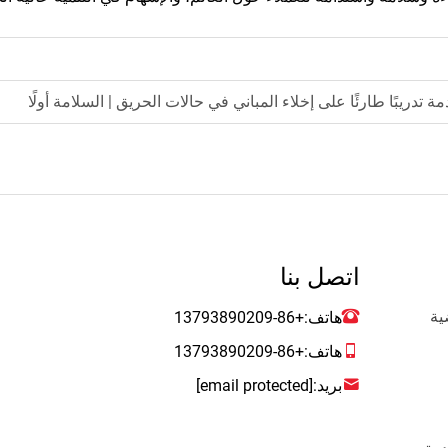
تدريبًا طارئًا على إخلاء المباني في حالات الحريق | السلامة أولًا
اتصل بنا
ية
هاتف:
+86-13793890209
هاتف:
+86-13793890209
بريد:
[email protected]