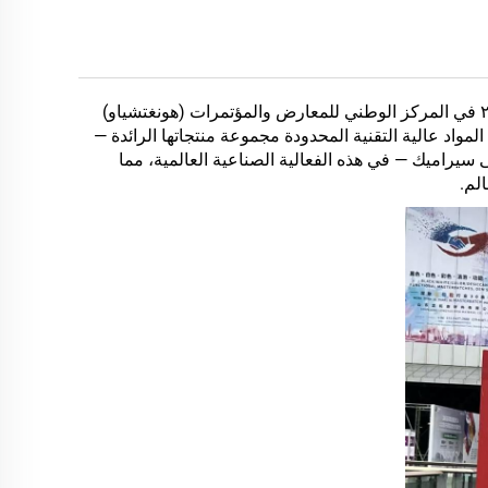
من ٢١ إلى ٢٤ أبريل ٢٠٢٦، أُقيمت بصفة رسمية الدورة الـ٣٨ من معرض تشنابلاس الدولي للصناعات البلاستيكية والمطاطية ٢٠٢٦ في المركز الوطني للمعارض والمؤتمرات (هونغتشياو)
اد عالية التقنية المحدودة مجموعة منتجاتها الرائدة —
ى سيراميك — في هذه الفعالية الصناعية العالمية، مما
لم.