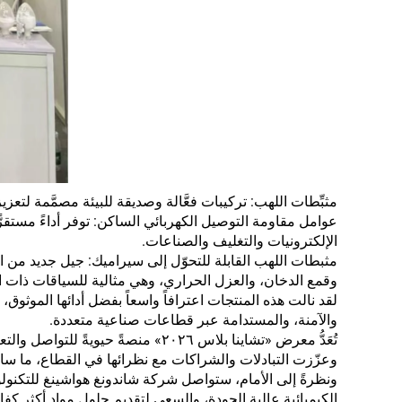
مثبِّطات اللهب: تركيبات فعَّالة وصديقة للبيئة مصمَّمة لتعزيز سلا
عوامل مقاومة التوصيل الكهربائي الساكن: توفر أداءً مستقر
الإلكترونيات والتغليف والصناعات.
مثبطات اللهب القابلة للتحوّل إلى سيراميك: جيل جديد من ا
وقمع الدخان، والعزل الحراري، وهي مثالية للسياقات ذات الم
لقد نالت هذه المنتجات اعترافاً واسعاً بفضل أدائها الموثوق، و
والآمنة، والمستدامة عبر قطاعات صناعية متعددة.
تُعَدُّ معرض «تشاينا بلاس ٢٠٢٦» 
وعزّزت التبادلات والشراكات مع نظرائها في القطاع، ما سا
ونظرةً إلى الأمام، ستواصل شركة شاندونغ هواشينغ للتكنولو
الكيميائية عالية الجودة، والسعي لتقديم حلول مواد أكثر كفا