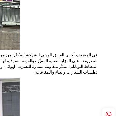
في المعرض، أجرى الفريق المهني للشركة، المكوَّن من مهندسي 
المعروضة على المزايا التقنية المميَّزة والقيمة السوقية لها:
المطاط البوتايلي: يتميَّز بمقاومة ممتازة للتسرب الهوائي، 
تطبيقات السيارات والبناء والصناعات.