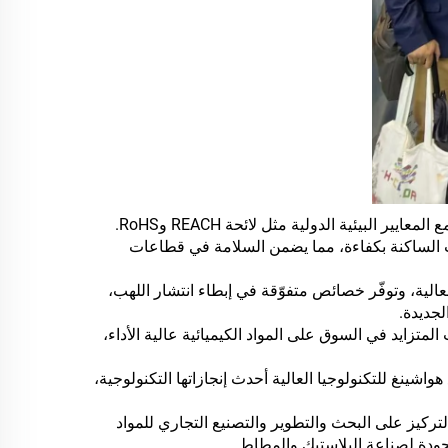
البيئية الدولية مثل لائحة REACH وRoHS.
نات الساكنة بكفاءة، مما يضمن السلامة في قطاعات
الية، وتوفّر خصائص متفوّقة في إبطاء انتشار اللهب،
لجديدة.
 المتزايد في السوق على المواد الكيميائية عالية الأداء،
اندونغ هواشينغ للتكنولوجيا العالية أحدث إنجازاتها التكنولوجية،
تركيز على البحث والتطوير والتصنيع التجاري للمواد
الجودة لصناعة البلاستيك والمطاط.