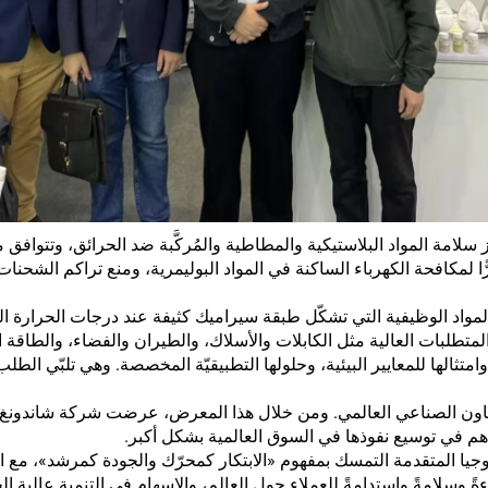
مة المواد البلاستيكية والمطاطية والمُركَّبة ضد الحرائق، وتتوافق مع المعايير 
ًّا لمكافحة الكهرباء الساكنة في المواد البوليمرية، ومنع تراكم الشح
لمواد الوظيفية التي تشكّل طبقة سيراميك كثيفة عند درجات الحرارة الع
تطلبات العالية مثل الكابلات والأسلاك، والطيران والفضاء، والطاقة ا
امتثالها للمعايير البيئية، وحلولها التطبيقيّة المخصصة. وهي تلبّي الطلب
منصةً حيويةً للتواصل والتعاون الصناعي العالمي. ومن خلال هذا المعرض، عرضت شركة ش
هم في توسيع نفوذها في السوق العالمية بشكل أكبر.
جيا المتقدمة التمسك بمفهوم «الابتكار كمحرّك والجودة كمرشد»، مع ال
ءةً وسلامةً واستدامةً للعملاء حول العالم، والإسهام في التنمية عالية 