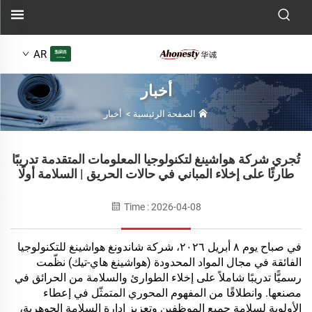
AR
أخبار
الصفحة الرئيسية
>
أخبار
تُجري شركة هواشينغ لتكنولوجيا المعلومات المتقدمة تدريبًا
طارئًا على إخلاء المباني في حالات الحريق | السلامة أولًا
Time : 2026-04-08
في صباح يوم ٨ أبريل ٢٠٢٦،
شركة شاندونغ هواشينغ للتكنولوجيا
الفائقة في مجال المواد المحدودة
(هواشينغ هاي-تيك) نظّمت
رسميًّا تدريبًا شاملاً على إخلاء الطوارئ والسلامة من الحرائق في
مصنعها. وانطلاقًا من المفهوم المحوري المتمثّل في إعطاء
الأولوية لسلامة جميع الموظفين وتعزيز إدارة السلامة الجوهرية،