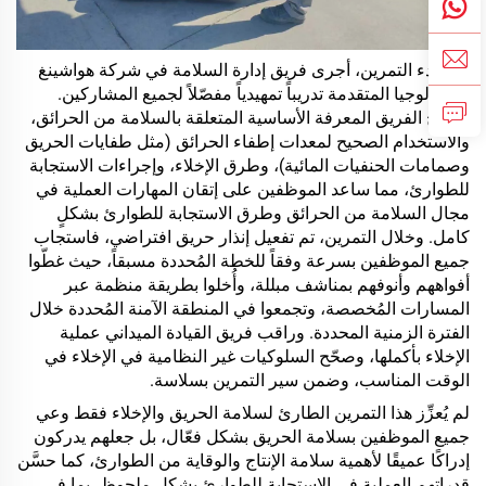
قبل بدء التمرين، أجرى فريق إدارة السلامة في شركة هواشينغ
للتكنولوجيا المتقدمة تدريباً تمهيدياً مفصّلاً لجميع المشاركين.
وشرح الفريق المعرفة الأساسية المتعلقة بالسلامة من الحرائق،
والاستخدام الصحيح لمعدات إطفاء الحرائق (مثل طفايات الحريق
وصمامات الحنفيات المائية)، وطرق الإخلاء، وإجراءات الاستجابة
للطوارئ، مما ساعد الموظفين على إتقان المهارات العملية في
مجال السلامة من الحرائق وطرق الاستجابة للطوارئ بشكلٍ
كامل. وخلال التمرين، تم تفعيل إنذار حريق افتراضي، فاستجاب
جميع الموظفين بسرعة وفقاً للخطة المُحددة مسبقاً، حيث غطّوا
أفواههم وأنوفهم بمناشف مبللة، وأُخلوا بطريقة منظمة عبر
المسارات المُخصصة، وتجمعوا في المنطقة الآمنة المُحددة خلال
الفترة الزمنية المحددة. وراقب فريق القيادة الميداني عملية
الإخلاء بأكملها، وصحّح السلوكيات غير النظامية في الإخلاء في
الوقت المناسب، وضمن سير التمرين بسلاسة.
لم يُعزِّز هذا التمرين الطارئ لسلامة الحريق والإخلاء فقط وعي
جميع الموظفين بسلامة الحريق بشكل فعّال، بل جعلهم يدركون
إدراكًا عميقًا لأهمية سلامة الإنتاج والوقاية من الطوارئ، كما حسَّن
قدراتهم العملية في الاستجابة للطوارئ بشكل ملحوظ، بما في