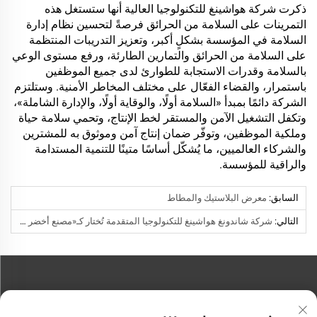
ذكرت شركة هواشينغ للتكنولوجيا العالية أنها ستستغل هذه
التمرينات على السلامة من الحرائق فرصةً لتحسين نظام إدارة
السلامة في المؤسسة بشكلٍ أكبر، وتعزيز التدريبات المنتظمة
على السلامة من الحرائق والتمارين الطارئة، ورفع مستوى الوعي
بالسلامة وقدرات الاستجابة للطوارئ لدى جميع الموظفين
باستمرار، والقضاء الفعّال على مختلف المخاطر الأمنية. وستلتزم
الشركة دائمًا بمبدأ «السلامة أولًا، والوقاية أولًا، والإدارة الشاملة»،
وتكفل التشغيل الآمن والمستقر لخط الإنتاج، وتحمي سلامة حياة
وملكية الموظفين، وتوفّر ضمان إنتاج آمن وموثوق به للمشترين
والشركاء العالميين، ما يُشكّل أساسًا متينًا للتنمية المستدامة
والراقية للمؤسسة.
السابق:
معرض البلاستيك والمطاط
التالي:
شركة شاندونغ هواشينغ للتكنولوجيا المتقدمة تُختار كـ«مصنع أخضر وطني لعام ٢٠٢٥» | رائدة التصنيع الأخضر
اتصل بنا