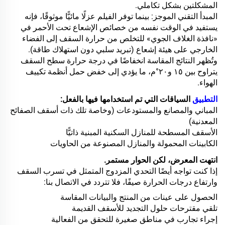
المشكلتين بشكل تكاملي.
المبدأ التقني الموجز: بينما توفر الفيلم عزلًا مائيًّا موثوقًا، فإنه
يستفيد في الوقت نفسه من خصائص الإشعاع تحت الأحمر في
«نافذة الغلاف الجوي» للتخلص من حرارة السقف إلى الفضاء
الخارجي على هيئة إشعاع (تبريد سلبي دون استهلاك طاقة).
وتُظهر النتائج المقاسة انخفاضًا في درجة حرارة سطح السقف
يتراوح بين ١٥ و٢٠°م، ما يؤدي إلى خفض حمل أنظمة تكييف
الهواء.
التطبيق
السياقات التي تم استخدامها فيها بالفعل:
المباني والمصانع والمستودعات (وخاصة تلك ذات أسقف الصفائح
المعدنية)
الأسقف المسطحة للمنازل السكنية المبنية ذاتيًّا
الكابينات المحمولة والمنازل المصنوعة من الحاويات
انتهت المعرض، لكن الحوار مستمر.
إذا كنت تواجه أيضًا التحدي المزدوج المتمثل في تسرب السقف
وارتفاع درجات الحرارة صيفًا، فلا تتردد في الاتصال بنا:
الحصول على عينات من المنتج والبيانات المقاسة
تلقي مقترحات حلول التجديد للأسقف القديمة
إجراء تجارب في مناطق صغيرة للتحقق من الفعالية