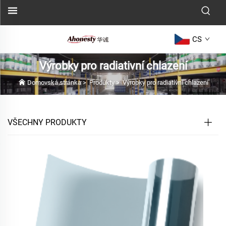
CS
Výrobky pro radiativní chlazení
Domovská stránka
>
Produkty
>
Výrobky pro radiativní chlazení
VŠECHNY PRODUKTY