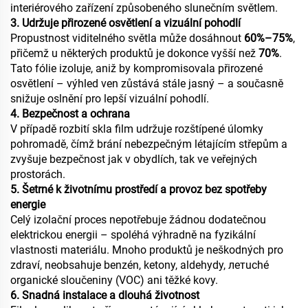
interiérového zařízení způsobeného slunečním světlem.
3. Udržuje přirozené osvětlení a vizuální pohodlí
Propustnost viditelného světla může dosáhnout
60%–75%
,
přičemž u některých produktů je dokonce vyšší než
70%
.
Tato fólie izoluje, aniž by kompromisovala přirozené
osvětlení – výhled ven zůstává stále jasný – a současně
snižuje oslnění pro lepší vizuální pohodlí.
4. Bezpečnost a ochrana
V případě rozbití skla film udržuje rozštípené úlomky
pohromadě, čímž brání nebezpečným létajícím střepům a
zvyšuje bezpečnost jak v obydlích, tak ve veřejných
prostorách.
5. Šetrné k životnímu prostředí a provoz bez spotřeby
energie
Celý izolační proces nepotřebuje žádnou dodatečnou
elektrickou energii – spoléhá výhradně na fyzikální
vlastnosti materiálu. Mnoho produktů je neškodných pro
zdraví, neobsahuje benzén, ketony, aldehydy, летuché
organické sloučeniny (VOC) ani těžké kovy.
6. Snadná instalace a dlouhá životnost