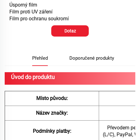
Úsporný film
Film proti UV záření
Film pro ochranu soukromí
Dotaz
Přehled
Doporučené produkty
Úvod do produktu
Místo původu:
Název značky:
A
Převodem peně
Podmínky platby:
(L/C), PayPal, W