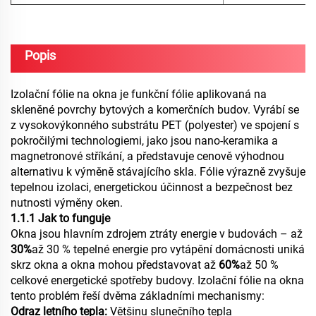
Popis
Izolační fólie na okna je funkční fólie aplikovaná na
skleněné povrchy bytových a komerčních budov. Vyrábí se
z vysokovýkonného substrátu PET (polyester) ve spojení s
pokročilými technologiemi, jako jsou nano-keramika a
magnetronové stříkání, a představuje cenově výhodnou
alternativu k výměně stávajícího skla. Fólie výrazně zvyšuje
tepelnou izolaci, energetickou účinnost a bezpečnost bez
nutnosti výměny oken.
1.1.1 Jak to funguje
Okna jsou hlavním zdrojem ztráty energie v budovách – až
30%
až 30 % tepelné energie pro vytápění domácnosti uniká
skrz okna a okna mohou představovat až
60%
až 50 %
celkové energetické spotřeby budovy. Izolační fólie na okna
tento problém řeší dvěma základními mechanismy:
Odraz letního tepla:
Většinu slunečního tepla