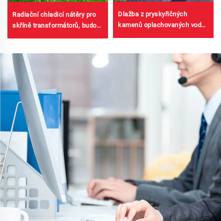
Dlažba z pryskyřičných
Radiační chladicí nátěry pro
kamenů oplachovaných vodou
skříně transformátorů, budovy
| Kostíčkový štěrk, krystalový
ocelových barvených
kámen, kamenný koberec pro
plechových továren,
komerční a rezidenční účely
zásobníky na obilí, zásobníky
na ropu