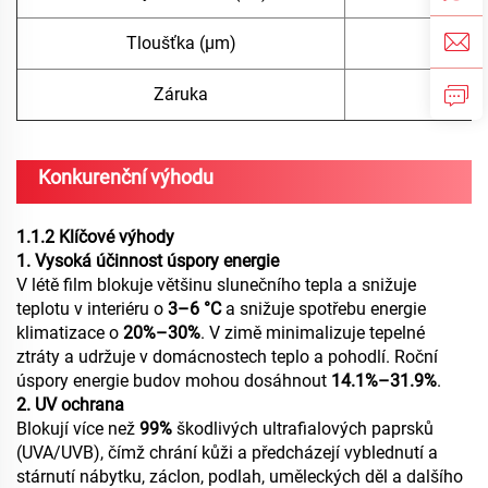
Tloušťka (μm)
Záruka
Konkurenční výhodu
1.1.2 Klíčové výhody
1. Vysoká účinnost úspory energie
V létě film blokuje většinu slunečního tepla a snižuje
teplotu v interiéru o
3–6 °C
a snižuje spotřebu energie
klimatizace o
20%–30%
. V zimě minimalizuje tepelné
ztráty a udržuje v domácnostech teplo a pohodlí. Roční
úspory energie budov mohou dosáhnout
14.1%–31.9%
.
2. UV ochrana
Blokují více než
99%
škodlivých ultrafialových paprsků
(UVA/UVB), čímž chrání kůži a předcházejí vyblednutí a
stárnutí nábytku, záclon, podlah, uměleckých děl a dalšího