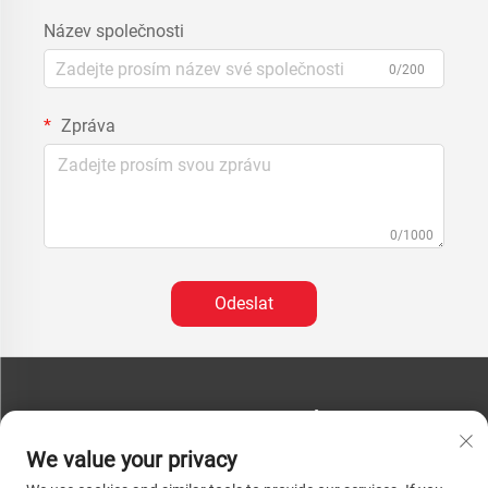
Název společnosti
0/200
Zpráva
0/1000
Odeslat
KONTAKTUJTE NÁS
We value your privacy
Telefon:
+86-13793890209