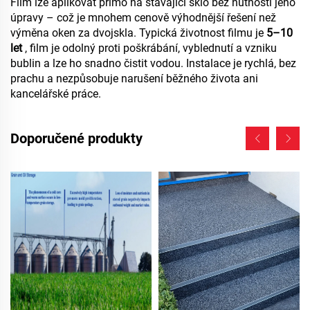
Film lze aplikovat přímo na stávající sklo bez nutnosti jeho
úpravy – což je mnohem cenově výhodnější řešení než
výměna oken za dvojskla. Typická životnost filmu je
5–10
let
, film je odolný proti poškrábání, vyblednutí a vzniku
bublin a lze ho snadno čistit vodou. Instalace je rychlá, bez
prachu a nezpůsobuje narušení běžného života ani
kancelářské práce.
Doporučené produkty