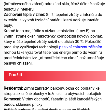
(infračerveného záření) odrazí od skla, čímž účinně snižuje
teplotu v interiéru.
Zachování tepla v zimě:
Sníží tepelné ztráty z interiéru do
exteriéru a vytvoří izolační bariéru, která udržuje interiér
teplý.
Kromě toho mají fólie s nízkou emisivitou (Low-E) na
vnitřní straně oken mikrotenký kompozitní kovový povlak,
který může tepelné ztráty snížit o dalších 30 %. Pokročilé
produkty využívající technologii
pasivní chlazení zářením
mohou také vyzařovat tepelnou energii přímo do vesmíru
prostřednictvím tzv. „atmosférického okna“, což umožňuje
pasivní chlazení.
Použití
Residentní:
Zimní zahrady, balkony, okna od podlahy ke
stropu, skleněné plochy v ložnicích a obývacích pokojích
Komercní:
Vitríny obchodů, fasadní pláště kancelářských
budov, skleněné příčky
Veřejné budovy:
Skleněné dveře a okna ve školách,