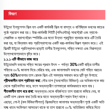
বিবরণ
উইন্ডো ইনসুলেশন ফিল্ম হল একটি কার্যকরী ফিল্ম যা বাসগৃহ ও বাণিজ্যিক ভবনের কাচের
পৃষ্ঠে প্রয়োগ করা হয়। উচ্চ-কার্যকরী পিইটি (পলিএস্টার) সাবস্ট্রেট এবং ন্যানো-
সেরামিক ও ম্যাগনেট্রন স্পাটারিং-এর মতো উন্নত প্রযুক্তি ব্যবহার করে এটি তৈরি
করা হয়, যা বিদ্যমান কাচ প্রতিস্থাপনের একটি খরচ-কার্যকর বিকল্প প্রদান করে। এই
ফিল্মটি উইন্ডো প্রতিস্থাপন ছাড়াই তাপীয় ইনসুলেশন, শক্তি দক্ষতা এবং নিরাপত্তা
উল্লেখযোগ্যভাবে বৃদ্ধি করে।
১.১.১ এটি কীভাবে কাজ করে
উইন্ডোগুলি ভবনের শক্তি ক্ষয়ের প্রধান উৎস – পর্যন্ত
30%
একটি বাড়ির তাপীয়
শক্তির ৩০% জানালা দিয়ে বেরিয়ে যায়, এবং জানালাগুলি ভবনের মোট শক্তি খরচের
প্রায়
60%
জানালার তাপ রোধক ফিল্ম এই সমস্যার সমাধান করে দুটি মূল উপায়ে:
গ্রীষ্মকালীন তাপ প্রতিহত করা:
সৌর তাপ (অবলোহিত বিকিরণ) এর অধিকাংশকে কাচ
থেকে প্রতিফলিত করে, ফলে অভ্যন্তরীণ তাপমাত্রা কার্যকরভাবে কমে যায়।
শীতকালীন তাপ ধরে রাখা:
অভ্যন্তর থেকে বহির্জগতে তাপ হারানো কমিয়ে দেয়, যা
একটি তাপ রোধক বাধা তৈরি করে যাতে অভ্যন্তরীণ স্থান উষ্ণ থাকে।
এছাড়া, লো-ই (কম বিকিরণশীলতা) ফিল্মগুলিতে জানালার অভ্যন্তরীণ পৃষ্ঠে একটি অতি
সূক্ষ্ম ধাতব সংমিশ্রণ আস্তরণ থাকে যা তাপ হারানো ৩০% অতিরিক্ত কমিয়ে দিতে