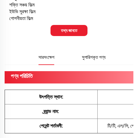
শক্তি সঞ্চয় ফিল্ম
ইউভি সুরক্ষা ফিল্ম
গোপনীয়তা ফিল্ম
তথ্য জানতে
সারসংক্ষেপ
সুপারিশকৃত পণ্য
পণ্য পরিচিতি
উৎপত্তি স্থান:
ব্র্যান্ড নাম:
পেমেন্ট শর্তাবলী:
টি/টি, এল/সি, পেপ্য