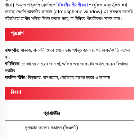
পারে। উন্নত পণ্যগুলি যেগুলিতে
বিকিরণীয় শীতলীকরণ
প্রযুক্তি অন্তর্ভুক্ত করা
হয়েছে সেগুলি আকাশীয় জানালা (atmospheric window) এর মাধ্যমে সরাসরি
বহির্জগতে তাপীয় শক্তি নির্গত করতে পারে, যা নিষ্ক্রিয় শীতলীকরণ সক্ষম করে।
প্রয়োগ
বাসস্থান:
সানরুম, বালকনি, মেঝে থেকে ছাদ পর্যন্ত জানালা, শয়নকক্ষ/বসতি কক্ষের
কাচ
বাণিজ্যিক:
দোকানের সামনের জানালা, অফিস ভবনের কার্টেন ওয়াল, কাচের বিভাজন
প্রাচীর
পাবলিক বিল্ডিং:
বিদ্যালয়, হাসপাতাল, হোটেলের কাচের দরজা ও জানালা
বিবরণ
প্যারামিটার
দৃশ্যমান আলোর সঞ্চালন (ভিএলটি)