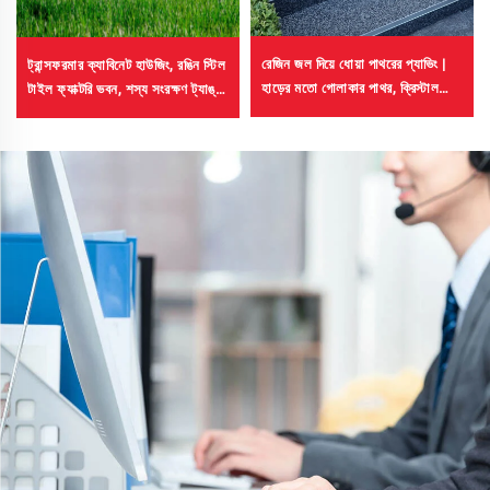
রেজিন জল দিয়ে ধোয়া পাথরের প্যাভিং |
ট্রান্সফরমার ক্যাবিনেট হাউজিং, রঙিন স্টিল
হাড়ের মতো গোলাকার পাথর, ক্রিস্টাল
টাইল ফ্যাক্টরি ভবন, শস্য সংরক্ষণ ট্যাঙ্ক,
পাথর, পাথরের কার্পেট বাণিজ্যিক ও
তেল সংরক্ষণ ট্যাঙ্কের জন্য বিকিরণী
বসতবাড়ির জন্য
শীতলীকরণ কোটিং