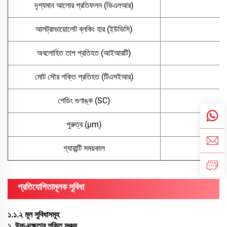
দৃশ্যমান আলোর প্রতিফলন (ভিএলআর)
আলট্রাভায়োলেট ব্লকিং হার (ইউভিসি)
অবলোহিত তাপ প্রতিহত (আইআরটি)
মোট সৌর শক্তি প্রতিহত (টিএসইআর)
শেডিং গুণাঙ্ক (SC)
পুরুত্ব (μm)
গ্যারান্টি সময়কাল
প্রতিযোগিতামূলক সুবিধা
১.১.২ মূল সুবিধাসমূহ
১. উচ্চ-দক্ষতার শক্তি সঞ্চয়