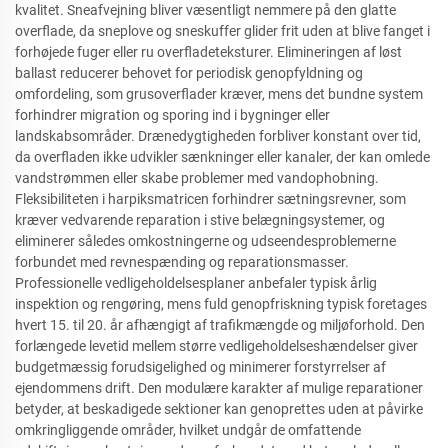
kvalitet. Sneafvejning bliver væsentligt nemmere på den glatte
overflade, da sneplove og sneskuffer glider frit uden at blive fanget i
forhøjede fuger eller ru overfladeteksturer. Elimineringen af løst
ballast reducerer behovet for periodisk genopfyldning og
omfordeling, som grusoverflader kræver, mens det bundne system
forhindrer migration og sporing ind i bygninger eller
landskabsområder. Drænedygtigheden forbliver konstant over tid,
da overfladen ikke udvikler sænkninger eller kanaler, der kan omlede
vandstrømmen eller skabe problemer med vandophobning.
Fleksibiliteten i harpiksmatricen forhindrer sætningsrevner, som
kræver vedvarende reparation i stive belægningsystemer, og
eliminerer således omkostningerne og udseendesproblemerne
forbundet med revnespænding og reparationsmasser.
Professionelle vedligeholdelsesplaner anbefaler typisk årlig
inspektion og rengøring, mens fuld genopfriskning typisk foretages
hvert 15. til 20. år afhængigt af trafikmængde og miljøforhold. Den
forlængede levetid mellem større vedligeholdelseshændelser giver
budgetmæssig forudsigelighed og minimerer forstyrrelser af
ejendommens drift. Den modulære karakter af mulige reparationer
betyder, at beskadigede sektioner kan genoprettes uden at påvirke
omkringliggende områder, hvilket undgår de omfattende