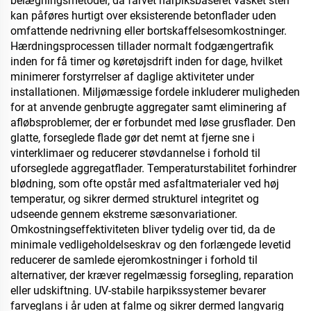
belægningsmetoder, da farvet harpiksbaseret vasket sten
kan påføres hurtigt over eksisterende betonflader uden
omfattende nedrivning eller bortskaffelsesomkostninger.
Hærdningsprocessen tillader normalt fodgængertrafik
inden for få timer og køretøjsdrift inden for dage, hvilket
minimerer forstyrrelser af daglige aktiviteter under
installationen. Miljømæssige fordele inkluderer muligheden
for at anvende genbrugte aggregater samt eliminering af
afløbsproblemer, der er forbundet med løse grusflader. Den
glatte, forsegledе flade gør det nemt at fjerne sne i
vinterklimaer og reducerer støvdannelse i forhold til
uforseglede aggregatflader. Temperaturstabilitet forhindrer
blødning, som ofte opstår med asfaltmaterialer ved høj
temperatur, og sikrer dermed strukturel integritet og
udseende gennem ekstreme sæsonvariationer.
Omkostningseffektiviteten bliver tydelig over tid, da de
minimale vedligeholdelseskrav og den forlængede levetid
reducerer de samlede ejeromkostninger i forhold til
alternativer, der kræver regelmæssig forsegling, reparation
eller udskiftning. UV-stabile harpikssystemer bevarer
farveglans i år uden at falme og sikrer dermed langvarig