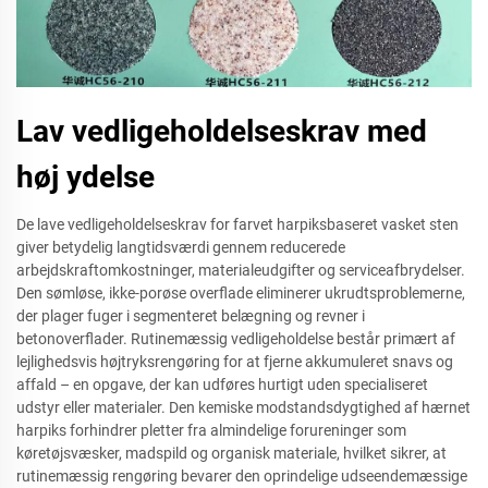
Lav vedligeholdelseskrav med
høj ydelse
De lave vedligeholdelseskrav for farvet harpiksbaseret vasket sten
giver betydelig langtidsværdi gennem reducerede
arbejdskraftomkostninger, materialeudgifter og serviceafbrydelser.
Den sømløse, ikke-porøse overflade eliminerer ukrudtsproblemerne,
der plager fuger i segmenteret belægning og revner i
betonoverflader. Rutinemæssig vedligeholdelse består primært af
lejlighedsvis højtryksrengøring for at fjerne akkumuleret snavs og
affald – en opgave, der kan udføres hurtigt uden specialiseret
udstyr eller materialer. Den kemiske modstandsdygtighed af hærnet
harpiks forhindrer pletter fra almindelige forureninger som
køretøjsvæsker, madspild og organisk materiale, hvilket sikrer, at
rutinemæssig rengøring bevarer den oprindelige udseendemæssige