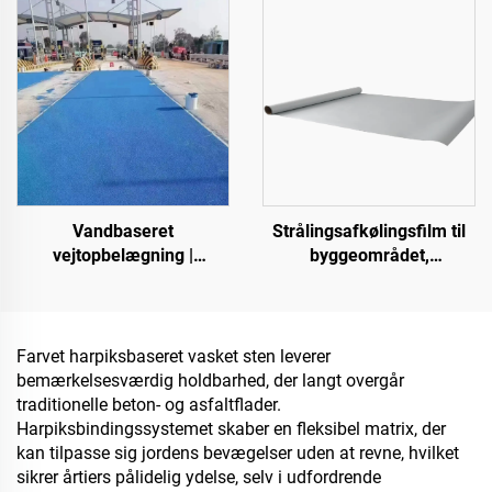
projekter
Vandbaseret
Strålingsafkølingsfilm til
vejtopbelægning |
byggeområdet,
Farveskiftende
strømforsyningsudstyr,
topbelægning til flere
industrielle og særlige
underlagsarter til
lagerfaciliteter, olietanke,
indendørs og udendørs
korndepoter, transport- og
Farvet harpiksbaseret vasket sten leverer
belægninger
udendørs faciliteter samt
bemærkelsesværdig holdbarhed, der langt overgår
nye livsstilsanvendelser
traditionelle beton- og asfaltflader.
Harpiksbindingssystemet skaber en fleksibel matrix, der
kan tilpasse sig jordens bevægelser uden at revne, hvilket
sikrer årtiers pålidelig ydelse, selv i udfordrende