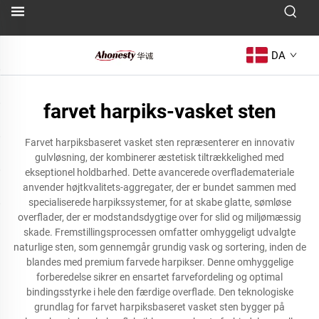
DA
farvet harpiks-vasket sten
Farvet harpiksbaseret vasket sten repræsenterer en innovativ
gulvløsning, der kombinerer æstetisk tiltrækkelighed med
ekseptionel holdbarhed. Dette avancerede overflademateriale
anvender højtkvalitets-aggregater, der er bundet sammen med
specialiserede harpikssystemer, for at skabe glatte, sømløse
overflader, der er modstandsdygtige over for slid og miljømæssig
skade. Fremstillingsprocessen omfatter omhyggeligt udvalgte
naturlige sten, som gennemgår grundig vask og sortering, inden de
blandes med premium farvede harpikser. Denne omhyggelige
forberedelse sikrer en ensartet farvefordeling og optimal
bindingsstyrke i hele den færdige overflade. Den teknologiske
grundlag for farvet harpiksbaseret vasket sten bygger på