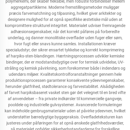
polymerkemi, der skaber fleksible, men robuste forbindelser mellem
aggregatpartiklerne. Moderne fremstillingsmetoder muliggør
præcis farvematchning og tilpasning, hvilket giver arkitekter og
designere mulighed for at opnå specifikke æstetiske mål uden at
kompromittere strukturel integritet. Materialet udviser fremragende
adhæsionsegenskaber, når det korrekt påføres på forberedte
underlag, og danner monolitiske overflader uden fuger eller søm,
hvor fugt eller snavs kunne samles. Installationen kræver
specialudstyr, der sikrer ensartet tykkelse og korrekt komprimering
af harpiks-sten-blandingen. Hærtningsprocessen udvikler kemiske
bindinger, der er modstandsdygtige over for termisk udvidelse, UV-
stråling og kemisk påvirkning, som forekommer både i indendørs og
udendørs miljøer. Kvalitetskontrolforanstaltninger gennem hele
produktionsprocessen garanterer konsekvente ydeevnegenskaber,
herunder glatfrihed, stødtolerance og farvestabilitet. Alsådigheden
af farvet harpiksbaseret vasket sten gør det velegnet til en bred vifte
af anvendelser – fra private indkørsler til kommercielle gangveje,
pooldele og industrielle gulvsystemer. Avancerede formuleringer
kan indeholde genbrugsmaterialer uden at påvirke ydeevnen, hvilket
understøtter bæredygtige byggepraksis. Overfladeteksturen kan
justeres under påføringen for at opnå ønskede glatfrihedsværdier,
så materialet opfylder sikkerhedsstandarderne for forskellige