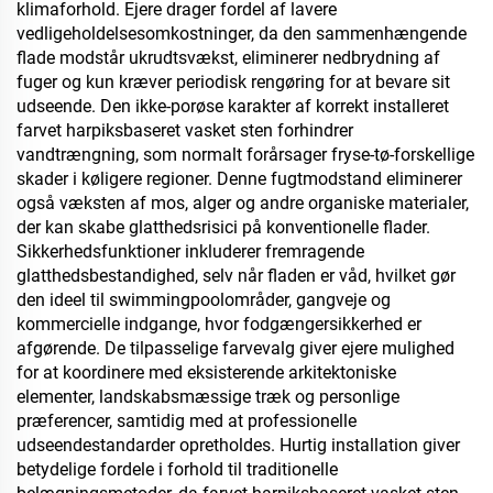
klimaforhold. Ejere drager fordel af lavere
vedligeholdelsesomkostninger, da den sammenhængende
flade modstår ukrudtsvækst, eliminerer nedbrydning af
fuger og kun kræver periodisk rengøring for at bevare sit
udseende. Den ikke-porøse karakter af korrekt installeret
farvet harpiksbaseret vasket sten forhindrer
vandtrængning, som normalt forårsager fryse-tø-forskellige
skader i køligere regioner. Denne fugtmodstand eliminerer
også væksten af mos, alger og andre organiske materialer,
der kan skabe glatthedsrisici på konventionelle flader.
Sikkerhedsfunktioner inkluderer fremragende
glatthedsbestandighed, selv når fladen er våd, hvilket gør
den ideel til swimmingpoolområder, gangveje og
kommercielle indgange, hvor fodgængersikkerhed er
afgørende. De tilpasselige farvevalg giver ejere mulighed
for at koordinere med eksisterende arkitektoniske
elementer, landskabsmæssige træk og personlige
præferencer, samtidig med at professionelle
udseendestandarder opretholdes. Hurtig installation giver
betydelige fordele i forhold til traditionelle