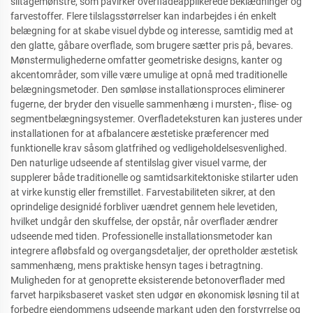
slitagemønstre, som påvirker overfladeapplikerede beklædninger og
farvestoffer. Flere tilslagsstørrelser kan indarbejdes i én enkelt
belægning for at skabe visuel dybde og interesse, samtidig med at
den glatte, gåbare overflade, som brugere sætter pris på, bevares.
Mønstermulighederne omfatter geometriske designs, kanter og
akcentområder, som ville være umulige at opnå med traditionelle
belægningsmetoder. Den sømløse installationsproces eliminerer
fugerne, der bryder den visuelle sammenhæng i mursten-, flise- og
segmentbelægningsystemer. Overfladeteksturen kan justeres under
installationen for at afbalancere æstetiske præferencer med
funktionelle krav såsom glatfrihed og vedligeholdelsesvenlighed.
Den naturlige udseende af stentilslag giver visuel varme, der
supplerer både traditionelle og samtidsarkitektoniske stilarter uden
at virke kunstig eller fremstillet. Farvestabiliteten sikrer, at den
oprindelige designidé forbliver uændret gennem hele levetiden,
hvilket undgår den skuffelse, der opstår, når overflader ændrer
udseende med tiden. Professionelle installationsmetoder kan
integrere afløbsfald og overgangsdetaljer, der opretholder æstetisk
sammenhæng, mens praktiske hensyn tages i betragtning.
Muligheden for at genoprette eksisterende betonoverflader med
farvet harpiksbaseret vasket sten udgør en økonomisk løsning til at
forbedre ejendommens udseende markant uden den forstyrrelse og