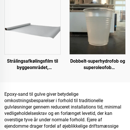
kornlagerbeholdere,
belægninger
oliebeholdere
Strålingsafkølingsfilm til
Dobbelt-superhydrofob og
byggeområdet,
superoleofob
strømforsyningsudstyr,
topbelægning til brug
industrielle og særlige
sammen med
lagerfaciliteter, olietanke,
strålingsafkølingsbelægning
korndepoter, transport- og
eller i andre scenarier,
Epoxy-sand til gulve giver betydelige
udendørs faciliteter samt
hvor hydrofobe og
omkostningsbesparelser i forhold til traditionelle
nye livsstilsanvendelser
oleofobe egenskaber
gulvløsninger gennem reduceret installations tid, minimal
kræves
vedligeholdelseskrav og en forlænget levetid, der kan
overstige tyve år under normale forhold. Ejere af
ejendomme drager fordel af øjeblikkelige driftsmæssige