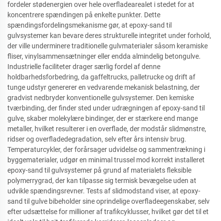
fordeler stødenergien over hele overfladearealet i stedet for at
koncentrere spændingen på enkelte punkter. Dette
spændingsfordelingsmekanisme gør, at epoxy-sand til
gulvsystemer kan bevare deres strukturelle integritet under forhold,
der ville underminere traditionelle gulvmaterialer såsom keramiske
fliser, vinylsammensætninger eller endda almindelig betongulve.
Industrielle faciliteter drager særlig fordel af denne
holdbarhedsforbedring, da gaffeltrucks, palletrucke og drift af
tunge udstyr genererer en vedvarende mekanisk belastning, der
gradvist nedbryder konventionelle gulvsystemer. Den kemiske
tværbinding, der finder sted under udrægningen af epoxy-sand til
gulve, skaber molekylære bindinger, der er stærkere end mange
metaller, hvilket resulterer i en overflade, der modstår slidmønstre,
ridser og overfladedegradation, selv efter års intensiv brug.
Temperaturcykler, der forårsager udvidelse og sammentrækning i
byggematerialer, udgør en minimal trussel mod korrekt installeret
epoxy-sand til gulvsystemer på grund af materialets fleksible
polymerrygrad, der kan tilpasse sig termisk bevægelse uden at
udvikle spændingsrevner. Tests af slidmodstand viser, at epoxy-
sand til gulve bibeholder sine oprindelige overfladeegenskaber, selv
efter udsættelse for millioner af trafikcyklusser, hvilket gør det til et