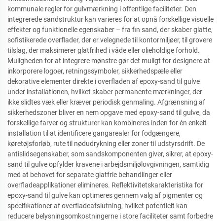
kommunale regler for gulvmærkning i offentlige faciliteter. Den
integrerede sandstruktur kan varieres for at opnå forskellige visuelle
effekter og funktionelle egenskaber – fra fin sand, der skaber glatte,
sofistikerede overflader, der er velegnede til kontormiljøer, til grovere
tilslag, der maksimerer glatfrihed i våde eller olieholdige forhold.
Muligheden for at integrere mønstre gør det muligt for designere at
inkorporere logoer, retningssymboler, sikkerhedspæle eller
dekorative elementer direkte i overfladen af epoxy-sand til gulve
under installationen, hvilket skaber permanente mærkninger, der
ikke slidtes væk eller kræver periodisk genmaling. Afgrænsning af
sikkerhedszoner bliver en nem opgave med epoxy-sand til gulve, da
forskellige farver og strukturer kan kombineres inden for én enkelt
installation til at identificere gangarealer for fodgængere,
køretøjsforløb, rute til nødudrykning eller zoner til udstyrsdrift. De
antislidsegenskaber, som sandskomponenten giver, sikrer, at epoxy-
sand til gulve opfylder kravene i arbejdsmiljølovgivningen, samtidig
med at behovet for separate glatfrie behandlinger eller
overfladeapplikationer elimineres. Reflektivitetskarakteristika for
epoxy-sand til gulve kan optimeres gennem valg af pigmenter og
specifikationer af overfladeafslutning, hvilket potentielt kan
reducere belysningsomkostningerne i store faciliteter samt forbedre