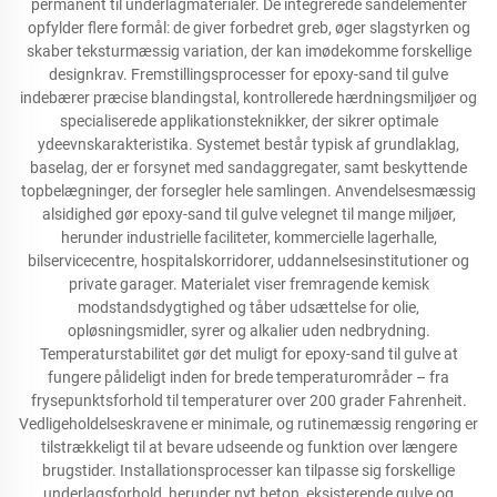
permanent til underlagmaterialer. De integrerede sandelementer
opfylder flere formål: de giver forbedret greb, øger slagstyrken og
skaber teksturmæssig variation, der kan imødekomme forskellige
designkrav. Fremstillingsprocesser for epoxy-sand til gulve
indebærer præcise blandingstal, kontrollerede hærdningsmiljøer og
specialiserede applikationsteknikker, der sikrer optimale
ydeevnskarakteristika. Systemet består typisk af grundlaklag,
baselag, der er forsynet med sandaggregater, samt beskyttende
topbelægninger, der forsegler hele samlingen. Anvendelsesmæssig
alsidighed gør epoxy-sand til gulve velegnet til mange miljøer,
herunder industrielle faciliteter, kommercielle lagerhalle,
bilservicecentre, hospitalskorridorer, uddannelsesinstitutioner og
private garager. Materialet viser fremragende kemisk
modstandsdygtighed og tåber udsættelse for olie,
opløsningsmidler, syrer og alkalier uden nedbrydning.
Temperaturstabilitet gør det muligt for epoxy-sand til gulve at
fungere pålideligt inden for brede temperaturområder – fra
frysepunktsforhold til temperaturer over 200 grader Fahrenheit.
Vedligeholdelseskravene er minimale, og rutinemæssig rengøring er
tilstrækkeligt til at bevare udseende og funktion over længere
brugstider. Installationsprocesser kan tilpasse sig forskellige
underlagsforhold, herunder nyt beton, eksisterende gulve og