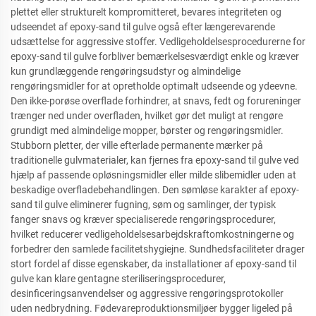
plettet eller strukturelt kompromitteret, bevares integriteten og
udseendet af epoxy-sand til gulve også efter længerevarende
udsættelse for aggressive stoffer. Vedligeholdelsesprocedurerne for
epoxy-sand til gulve forbliver bemærkelsesværdigt enkle og kræver
kun grundlæggende rengøringsudstyr og almindelige
rengøringsmidler for at opretholde optimalt udseende og ydeevne.
Den ikke-porøse overflade forhindrer, at snavs, fedt og forureninger
trænger ned under overfladen, hvilket gør det muligt at rengøre
grundigt med almindelige mopper, børster og rengøringsmidler.
Stubborn pletter, der ville efterlade permanente mærker på
traditionelle gulvmaterialer, kan fjernes fra epoxy-sand til gulve ved
hjælp af passende opløsningsmidler eller milde slibemidler uden at
beskadige overfladebehandlingen. Den sømløse karakter af epoxy-
sand til gulve eliminerer fugning, søm og samlinger, der typisk
fanger snavs og kræver specialiserede rengøringsprocedurer,
hvilket reducerer vedligeholdelsesarbejdskraftomkostningerne og
forbedrer den samlede facilitetshygiejne. Sundhedsfaciliteter drager
stort fordel af disse egenskaber, da installationer af epoxy-sand til
gulve kan klare gentagne steriliseringsprocedurer,
desinficeringsanvendelser og aggressive rengøringsprotokoller
uden nedbrydning. Fødevareproduktionsmiljøer bygger ligeled på