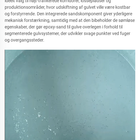
ideelt valg til højt-trafikerede korridorer, lossepladser og
produktionsområder, hvor udskiftning af gulvet ville være kostbar
og forstyrrende. Den integrerede sandskomponent giver yderligere
mekanisk forstærkning, samtidig med at den bibeholder de sømløse
egenskaber, der gør epoxy-sand til gulve overlegen i forhold til
segmenterede gulvsystemer, der udvikler svage punkter ved fuger
og overgangssteder.