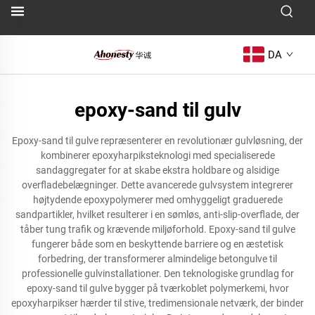
DA
epoxy-sand til gulv
Epoxy-sand til gulve repræsenterer en revolutionær gulvløsning, der
kombinerer epoxyharpiksteknologi med specialiserede
sandaggregater for at skabe ekstra holdbare og alsidige
overfladebelægninger. Dette avancerede gulvsystem integrerer
højtydende epoxypolymerer med omhyggeligt graduerede
sandpartikler, hvilket resulterer i en sømløs, anti-slip-overflade, der
tåber tung trafik og krævende miljøforhold. Epoxy-sand til gulve
fungerer både som en beskyttende barriere og en æstetisk
forbedring, der transformerer almindelige betongulve til
professionelle gulvinstallationer. Den teknologiske grundlag for
epoxy-sand til gulve bygger på tværkoblet polymerkemi, hvor
epoxyharpikser hærder til stive, tredimensionale netværk, der binder