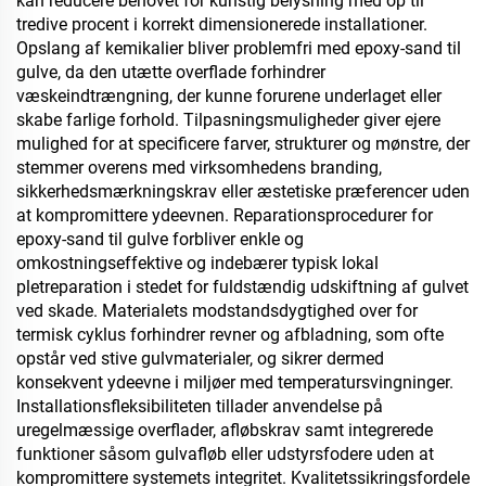
kan reducere behovet for kunstig belysning med op til
tredive procent i korrekt dimensionerede installationer.
Opslang af kemikalier bliver problemfri med epoxy-sand til
gulve, da den utætte overflade forhindrer
væskeindtrængning, der kunne forurene underlaget eller
skabe farlige forhold. Tilpasningsmuligheder giver ejere
mulighed for at specificere farver, strukturer og mønstre, der
stemmer overens med virksomhedens branding,
sikkerhedsmærkningskrav eller æstetiske præferencer uden
at kompromittere ydeevnen. Reparationsprocedurer for
epoxy-sand til gulve forbliver enkle og
omkostningseffektive og indebærer typisk lokal
pletreparation i stedet for fuldstændig udskiftning af gulvet
ved skade. Materialets modstandsdygtighed over for
termisk cyklus forhindrer revner og afbladning, som ofte
opstår ved stive gulvmaterialer, og sikrer dermed
konsekvent ydeevne i miljøer med temperatursvingninger.
Installationsfleksibiliteten tillader anvendelse på
uregelmæssige overflader, afløbskrav samt integrerede
funktioner såsom gulvafløb eller udstyrsfodere uden at
kompromittere systemets integritet. Kvalitetssikringsfordele