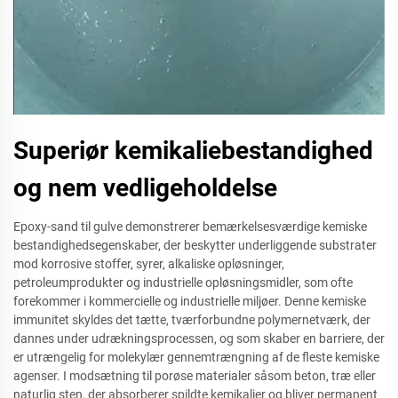
Superiør kemikaliebestandighed
og nem vedligeholdelse
Epoxy-sand til gulve demonstrerer bemærkelsesværdige kemiske
bestandighedsegenskaber, der beskytter underliggende substrater
mod korrosive stoffer, syrer, alkaliske opløsninger,
petroleumprodukter og industrielle opløsningsmidler, som ofte
forekommer i kommercielle og industrielle miljøer. Denne kemiske
immunitet skyldes det tætte, tværforbundne polymernetværk, der
dannes under udrækningsprocessen, og som skaber en barriere, der
er utrængelig for molekylær gennemtrængning af de fleste kemiske
agenser. I modsætning til porøse materialer såsom beton, træ eller
naturlig sten, der absorberer spildte kemikalier og bliver permanent