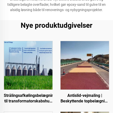
tidligere belagte overflader, hvilket gør epoxy-sand til gulve til en
alsidig løsning både til renoverings- og nybygningsprojekter.
Nye produktudgivelser
Strålingsafkølingsbelægninger
Antislid-vejmaling |
til transformatorskabshus,
Beskyttende topbelægning
farvet stålplade-
til flere underlagsarter til
fabriksbygninger,
indendørs og udendørs