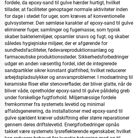
fordele, da epoxy-sand til gulve hærder hurtigt, hvilket
tillader, at faciliteter genoptager normale aktiviteter inden
for dage i stedet for uger, som kræves af konventionelle
gulvsystemer. Den sømløse karakter af epoxy-sand til gulve
eliminerer fuger, samlinger og fugemasse, som typisk
skaber bakteriemiljøer, opsamler snavs og fugt, og skaber
således hygiejniske miljøer, der er afgørende for
sundhedsfaciliteter, fødevareproduktionsanlæg og
farmaceutiske produktionssteder. Sikkerhedsforbedringer
udgør en anden væsentlig fordel, idet de integrerede
sandpartikler sikrer konstant glatfrihed, hvilket reducerer
arbejdspladsulykker og ansvarsproblemer. I modsætning til
keramiske fliser eller stenoverflader, der bliver glatte, når de
bliver våde, opretholder epoxy-sand til gulve pålidelig greb
under forskellige fugtforhold. Miljømæssige fordele
fremkommer fra systemets levetid og minimal
affaldsgenerering, da installationer med epoxy-sand til
gulve sjældent kræver udskiftning eller større reparationer
gennem deres driftslevetid. Energiforbedringer opnås
takket være systemets lysreflekterende egenskaber, hvilket