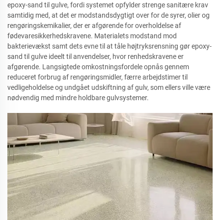
epoxy-sand til gulve, fordi systemet opfylder strenge sanitære krav
samtidig med, at det er modstandsdygtigt over for de syrer, olier og
rengøringskemikalier, der er afgørende for overholdelse af
fødevaresikkerhedskravene. Materialets modstand mod
bakterievækst samt dets evne til at tåle højtryksrensning gør epoxy-
sand til gulve ideelt til anvendelser, hvor renhedskravene er
afgørende. Langsigtede omkostningsfordele opnås gennem
reduceret forbrug af rengøringsmidler, færre arbejdstimer til
vedligeholdelse og undgået udskiftning af gulv, som ellers ville være
nødvendig med mindre holdbare gulvsystemer.