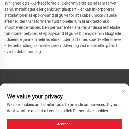
synlighed og sikkerhedsforhold. Dekorative tilslag såsom farvet
sand, metalflager eller genbrugt glaspartikler kan inkorporeres i
installationer af epoxy-sand til gulve for at skabe unikke visuelle
effekter, der transformerer funktionelle rum til arkitektonisk
imponerende miljøer. Den permanente karakter af disse æstetiske
funktioner betyder, at epoxy-sand til gulve bibeholder sin tilsigtede
udseende gennem hele levetiden uden at falme, spætte eller kræve
efterbehandling, som ville være nødvendig ved malet eller påført
overfladebehandling.
KONTAKT OS
We value your privacy
Telefon:
+86-13793890209
We use cookies and similar tools to provide our services. If you
Tel:
+86-13793890209
don't want to accept all cookies, click Personalize cookies.
Mail:
[email protected]
Accept all
Ophavsret © 2026 Shandong Huacheng High-Tech Material Technology Co.,