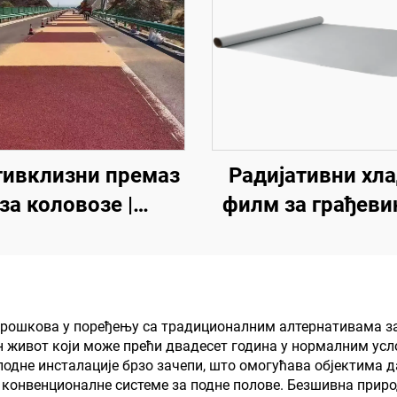
ивклизни премаз
Радијативни хл
за коловозе |
филм за грађеви
еслојни заштитни
поље, енергет
маз за унутрашње
опрему, индустриј
ољашње коловозе
специјално
складиштење
 трошкова у поређењу са традиционалним алтернативама з
живот који може прећи двадесет година у нормалним усл
резервоар за у
 подне инсталације брзо зачепи, што омогућава објектима 
складиште житар
за конвенционалне системе за подне полове. Безшивна прир