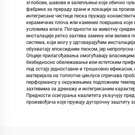
зглобове, шавове и залепљење које обично чува
житарица, резервоар
фабрике за прераду хране и локације за прои
за складиштење уља
интегрисане честице песка пружају конзистентн
керамичких плоча или камених површина које п
условима влаге. Погодности за животну средину
инсталације ретко захтева замену или велике 
система, који могу у одговарајућим инсталаци
обухватају епоксидним песком, јер непропусна
Опције прилагођавања омогућавају власницима 
безбедносно обележавање или естетским преф
под остају једноставни и трошковно ефикасни,
материјала на топлотне циклусе спречава проб
перформансу у окружењима подложним темпера
захтевима за дренажу и интегрисаним карактер
Предности осигурања квалитета укључују пред
произвођача које пружају дугорочну заштиту за