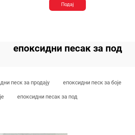
Подај
епоксидни песак за под
дни песк за продају
епоксидни песк за боје
је
епоксидни песак за под