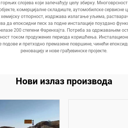
 горњих слојева који запечаћују целу збирку. Многоврснос
објекте, комерцијалне складиште, аутомобилске сервисне ц
у хемијску отпорност, издржава излагање уљима, раствар
ава да епоксидни песк за подне инсталације поуздано фун
елазе 200 степени Фаренхајта. Потреба за одржавањем ос
лност током продужених периода коришћења. Инсталациони
еће подове и претходно премазене површине, чинећи епокс
реновацију и нове грађевинске пројекте.
Нови излаз производа