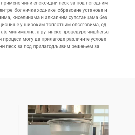
т примене чини епоксидни песк за под погодним
ентре, болничке ходнике, образовне установе и
ачима, киселинама и алкалним супстанцама без
кционише у широким топлотним опсеговима, од
таје минимална, а рутинске процедуре чишћења
 процеси могу да прилагоде различите услове
идни песк за под прилагодљивим решењем за