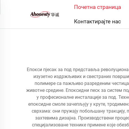
Почетна страница
Контактирајте нас
Епокси пјесак за под представља револуциона
изузетно издржљивих и свестраних површи
полимере са пажљиво разреденим честицам
животне средине. Епоксидни песк за систем п
у професионалне инсталације за под. Техн
епоксидне смоле зачепљују у круте, тродимен
сврхама: они пружају побољшану тракцију, 
захтевима дизајна. Производствени проце
специјализоване технике примене које обезб