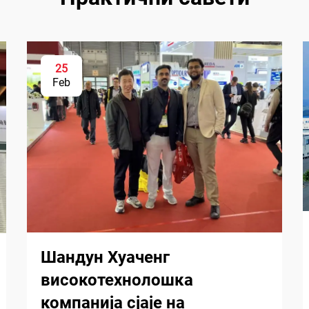
25
Feb
Шандун Хуаченг
високотехнолошка
компанија сјаје на