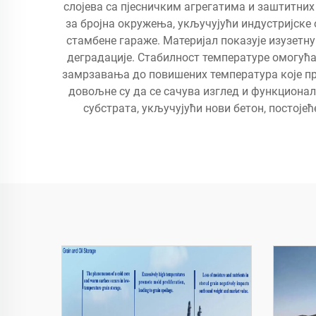
слојева са пјесничким агрегатима и заштитних
за бројна окружења, укључујући индустријске 
стамбене гараже. Материјал показује изузетн
деградације. Стабилност температуре омогућ
замрзавања до повишених температура које пр
довољне су да се сачува изглед и функциона
субстрата, укључујући нови бетон, постој