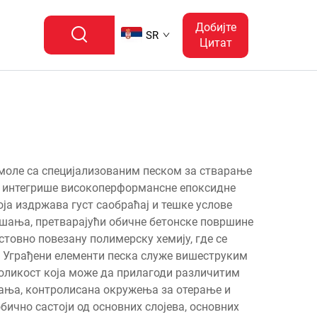
Добијте
SR
Цитат
смоле са специјализованим песком за стварање
а интегрише високоперформансне епоксидне
а издржава густ саобраћај и тешке услове
љшања, претварајући обичне бетонске површине
стовно повезану полимерску хемију, где се
а. Уграђени елементи песка служе вишеструким
ноликост која може да прилагоди различитим
шања, контролисана окружења за отерање и
бично састоји од основних слојева, основних