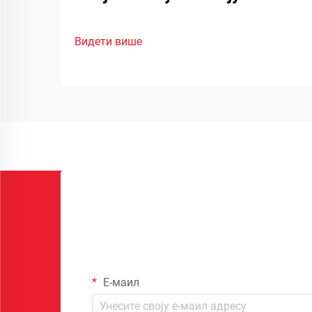
Видети више
Е-маил