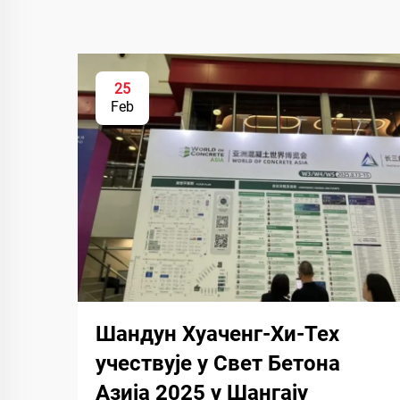
25
Feb
Шандун Хуаченг-Хи-Тех
учествује у Свет Бетона
Азија 2025 у Шангају