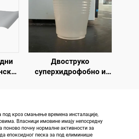
адни
Двоструко
нско
суперхидрофобно и
ску
суперлеофобно горње
ско и
премаз за употребу са
радијативним хладним
,
премазима или у
а под кроз смањење времена инсталације,
овима. Власници имовине имају непосредну
ље,
другим сценаријама
да поново почну нормалне активности за
ица,
који захтевају
ода епоксидног песка за под елиминише