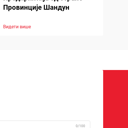
Провинције Шандун
Видети више
0/100