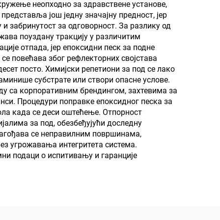
окружење неопходно за здравствене установе,
ољне
хидрофобна и
редставља још једну значајну предност, јер
ације
олеофобна својства
 и забринутост за одговорност. За разлику од
ржава поуздану тракцију у различитим
лове
ције отпада, јер епоксидни песк за подне
 се повећава због рефлекторних својстава
есет посто. Химијски репетиони за под се лако
аминише субстрате или створи опасне услове.
аду са корпоративним брендингом, захтевима за
си. Процедури поправке епоксидног песка за
ола када се деси оштећење. Отпорност
јалима за под, обезбеђујући доследну
агођава се неправилним површинама,
без угрожавања интегритета система.
ни подаци о испитивању и гаранције