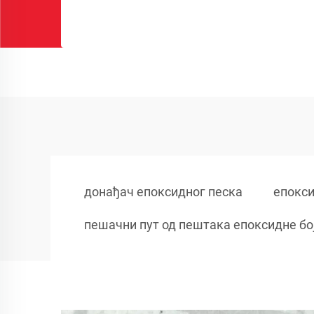
донађач епоксидног песка
епокси
пешачни пут од пештака епоксидне бо