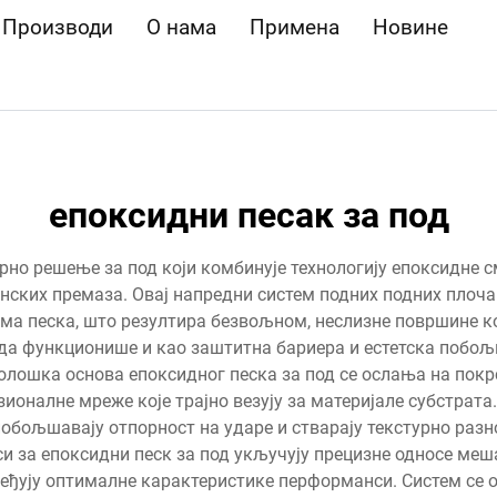
Производи
О нама
Примена
Новине
епоксидни песак за под
рно решење за под који комбинује технологију епоксидне 
нских премаза. Овај напредни систем подних подних плоч
а песка, што резултира безвољном, неслизне површине кој
ода функционише и као заштитна бариера и естетска побо
олошка основа епоксидног песка за под се ослања на покр
зионалне мреже које трајно везују за материјале субстрат
побољшавају отпорност на ударе и стварају текстурно раз
си за епоксидни песк за под укључују прецизне односе ме
еђују оптималне карактеристике перформанси. Систем се о