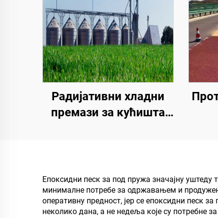
Радијативни хладни
Прот
премази за кућишта
трансформаторских
Виш
кабинета, зграда
пре
фабрике плоча од
и сп
бојевог челика,
Епоксидни песк за под пружа значајну уштеду
минималне потребе за одржавањем и продужен 
резервоар за
оперативну предност, јер се епоксидни песк за
складиштење
неколико дана, а не недеља које су потребне 