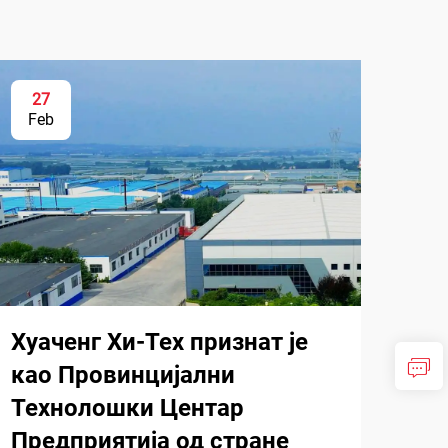
27
Feb
Хуаченг Хи-Тех признат је
као Провинцијални
Технолошки Центар
Предприятија од стране