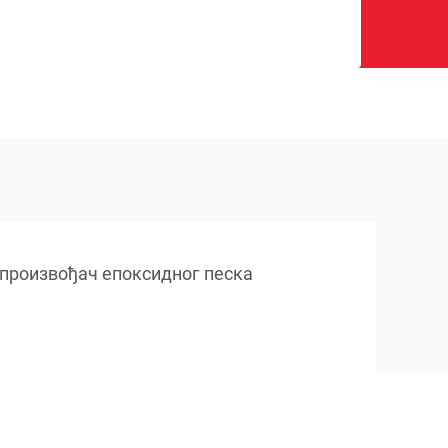
произвођач епоксидног песка