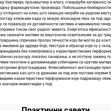
ју бактерије, прљавштину и влагу, стварајући хигијенско 
транспорт и сп
зводњу фармацеутских производа. Побољшање безбедности п
објекте, и аплик
у отпорност на клиз, што смањује несреће на радном месту
остају клизкаве када су мокре, епоксидни песк за под од
за животне сти
 се појављују из дуговечности система и минималне генера
поправке током свог радног живота. Енергетска ефикасност
јама смањити захтеве за вештачком осветљењем за до трид
 површина спречава пролаз течности која би могла да конт
имовине да одреде боје, текстуре и обрасце који су у скл
еренцијама без компромиса у карактеристикама перформан
 обично укључују локално пачирање, а не потпуну замену п
леме пукотине и деламинације уобичајене са крутим матери
турним флуктуацијама. Флексибилност инсталације прил
истикама као што су дренаже за под или поставе опреме 
видиве карактеристике перформанси које подржавају обим
 значајне инвестиције у под.
Практични савети