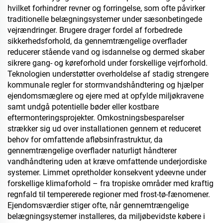
hvilket forhindrer revner og forringelse, som ofte påvirker
traditionelle belægningsystemer under sæsonbetingede
vejrændringer. Brugere drager fordel af forbedrede
sikkerhedsforhold, da gennemtrængelige overflader
reducerer stående vand og isdannelse og dermed skaber
sikrere gang- og køreforhold under forskellige vejrforhold.
Teknologien understøtter overholdelse af stadig strengere
kommunale regler for stormvandshåndtering og hjælper
ejendomsmæglere og ejere med at opfylde miljøkravene
samt undgå potentielle bøder eller kostbare
eftermonteringsprojekter. Omkostningsbesparelser
strækker sig ud over installationen gennem et reduceret
behov for omfattende afløbsinfrastruktur, da
gennemtrængelige overflader naturligt håndterer
vandhåndtering uden at kræve omfattende underjordiske
systemer. Limmet opretholder konsekvent ydeevne under
forskellige klimaforhold – fra tropiske områder med kraftig
regnfald til tempererede regioner med frost-tø-fænomener.
Ejendomsværdier stiger ofte, når gennemtrængelige
belægningsystemer installeres, da miljøbevidste købere i