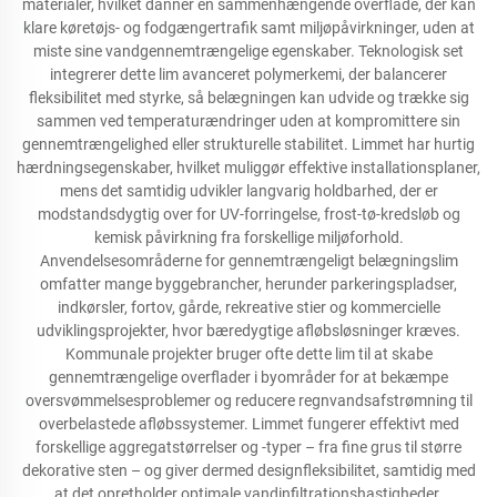
materialer, hvilket danner en sammenhængende overflade, der kan
klare køretøjs- og fodgængertrafik samt miljøpåvirkninger, uden at
miste sine vandgennemtrængelige egenskaber. Teknologisk set
integrerer dette lim avanceret polymerkemi, der balancerer
fleksibilitet med styrke, så belægningen kan udvide og trække sig
sammen ved temperaturændringer uden at kompromittere sin
gennemtrængelighed eller strukturelle stabilitet. Limmet har hurtig
hærdningsegenskaber, hvilket muliggør effektive installationsplaner,
mens det samtidig udvikler langvarig holdbarhed, der er
modstandsdygtig over for UV-forringelse, frost-tø-kredsløb og
kemisk påvirkning fra forskellige miljøforhold.
Anvendelsesområderne for gennemtrængeligt belægningslim
omfatter mange byggebrancher, herunder parkeringspladser,
indkørsler, fortov, gårde, rekreative stier og kommercielle
udviklingsprojekter, hvor bæredygtige afløbsløsninger kræves.
Kommunale projekter bruger ofte dette lim til at skabe
gennemtrængelige overflader i byområder for at bekæmpe
oversvømmelsesproblemer og reducere regnvandsafstrømning til
overbelastede afløbssystemer. Limmet fungerer effektivt med
forskellige aggregatstørrelser og -typer – fra fine grus til større
dekorative sten – og giver dermed designfleksibilitet, samtidig med
at det opretholder optimale vandinfiltrationshastigheder.