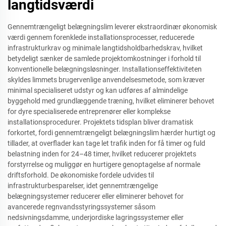
langtidsværdi
Gennemtrængeligt belægningslim leverer ekstraordinær økonomisk
værdi gennem forenklede installationsprocesser, reducerede
infrastrukturkrav og minimale langtidsholdbarhedskrav, hvilket
betydeligt sænker de samlede projektomkostninger i forhold til
konventionelle belægningsløsninger. Installationseffektiviteten
skyldes limmets brugervenlige anvendelsesmetode, som kræver
minimal specialiseret udstyr og kan udføres af almindelige
byggehold med grundlæggende træning, hvilket eliminerer behovet
for dyre specialiserede entreprenører eller komplekse
installationsprocedurer. Projektets tidsplan bliver dramatisk
forkortet, fordi gennemtrængeligt belægningslim hærder hurtigt og
tillader, at overflader kan tage let trafik inden for få timer og fuld
belastning inden for 24–48 timer, hvilket reducerer projektets
forstyrrelse og muliggør en hurtigere genoptagelse af normale
driftsforhold. De økonomiske fordele udvides til
infrastrukturbesparelser, idet gennemtrængelige
belægningsystemer reducerer eller eliminerer behovet for
avancerede regnvandsstyringssystemer såsom
nedsivningsdamme, underjordiske lagringssystemer eller