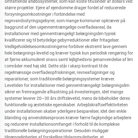
omfattende afløbssystemer, som kan koste titusinder af dollars ved
større projekter. Ejere af ejendomme drager fordel af reducerede
forsyningsomkostninger i forbindelse med
regnvandsstyringsgebyrer, som mange kommuner opkræver på
baggrund af den uigennemtrængelige overfladeareal, da
installationer med gennemtrængeligt belægningslim typisk
kvalificerer sig til betydelige gebyrreduktioner eller fritagelser.
Vedligeholdelsesomkostningerne forbliver ekstremt lave gennem
hele belægnings levetid og kræver typisk kun periodisk rengøring for
at fjerne akkumuleret snavs samt lejlighedsvis genanvendelse af lim
i områder med høj slid. Dette står i skarp kontrast til de
regelmæssige overfladeopfriskninger, revneafsigninger og
reparationer, som traditionelle belægningsystemer kræver.
Levetiden for installationer med gennemtrængeligt belægningslim
sikrer en fremragende afkastning på investeringen, idet mange
systemer leverer 20–30 års driftslevetid, mens de bibeholder deres
funktionelle og æstetiske egenskaber. Arbejdskraftseffektiviteten
under installationen skaber yderligere besparelser, idet den enkle
blanding og anvendelsesproces kræver færre fagkyndige arbejdere
og reducerer installationsomfanget i forhold til de komplekse
traditionelle belægningsoperationer. Desuden muliggør
tilgængeligheden af forskellige tilslagsmuligheder, at