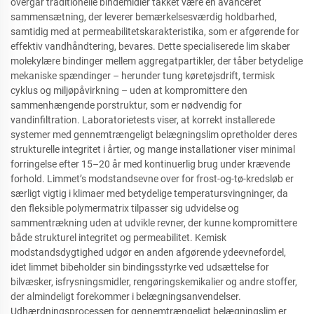
overgår traditionelle bindemidler takket være en avanceret
sammensætning, der leverer bemærkelsesværdig holdbarhed,
samtidig med at permeabilitetskarakteristika, som er afgørende for
effektiv vandhåndtering, bevares. Dette specialiserede lim skaber
molekylære bindinger mellem aggregatpartikler, der tåber betydelige
mekaniske spændinger – herunder tung køretøjsdrift, termisk
cyklus og miljøpåvirkning – uden at kompromittere den
sammenhængende porstruktur, som er nødvendig for
vandinfiltration. Laboratorietests viser, at korrekt installerede
systemer med gennemtrængeligt belægningslim opretholder deres
strukturelle integritet i årtier, og mange installationer viser minimal
forringelse efter 15–20 år med kontinuerlig brug under krævende
forhold. Limmet’s modstandsevne over for frost-og-tø-kredsløb er
særligt vigtig i klimaer med betydelige temperatursvingninger, da
den fleksible polymermatrix tilpasser sig udvidelse og
sammentrækning uden at udvikle revner, der kunne kompromittere
både strukturel integritet og permeabilitet. Kemisk
modstandsdygtighed udgør en anden afgørende ydeevnefordel,
idet limmet bibeholder sin bindingsstyrke ved udsættelse for
bilvæsker, isfrysningsmidler, rengøringskemikalier og andre stoffer,
der almindeligt forekommer i belægningsanvendelser.
Udhærdningsprocessen for gennemtrængeligt belægningslim er