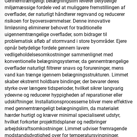
Gennemtrængeligt belægningslim leverer betydelige
bagværk og krydderier
miljømæssige fordele ved at muliggøre fremstillingen af
overflader, der naturligt håndterer regnvand og reducerer
risikoen for byoversvømmelser. Denne innovative
limløsning eliminerer behovet for traditionelle
uigennemtrængelige overflader, som bidrager til
problematisk afløb af stormvand i store byområder. Ejere
opnår betydelige fordele gennem lavere
vedligeholdelsesomkostninger sammenlignet med
konventionelle belægningsystemer, da gennemtrængelige
overflader naturligt filtrerer snavs og forureninger, mens
vand kan trænge igennem belægningsstrukturen. Limmet
skaber ekstremt holdbare bindinger, der bevarer deres
styrke over længere tidsperioder, hvilket sikrer langvarig
ydeevne og reducerer hyppigheden af reparationer eller
udskiftninger. Installationsprocesserne bliver mere effektive
med gennemtrængeligt belægningslim, da materialet
hærder hurtigt og kræver minimal specialiseret udstyr,
hvilket forkorter projekttidsplaner og nedbringer
arbejdskraftsomkostninger. Limmet udviser fremragende
modstandsdygtighed over for temperatursvingninger,