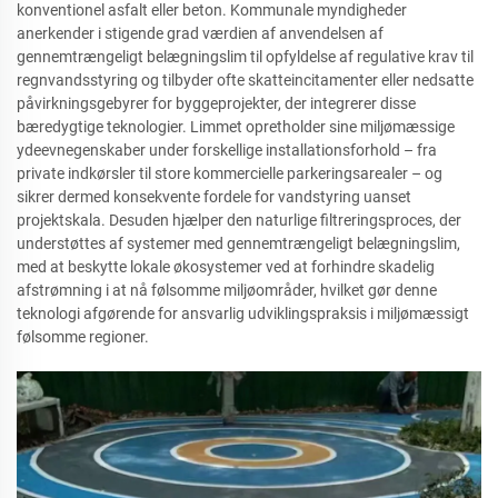
konventionel asfalt eller beton. Kommunale myndigheder
anerkender i stigende grad værdien af anvendelsen af
gennemtrængeligt belægningslim til opfyldelse af regulative krav til
regnvandsstyring og tilbyder ofte skatteincitamenter eller nedsatte
påvirkningsgebyrer for byggeprojekter, der integrerer disse
bæredygtige teknologier. Limmet opretholder sine miljømæssige
ydeevnegenskaber under forskellige installationsforhold – fra
private indkørsler til store kommercielle parkeringsarealer – og
sikrer dermed konsekvente fordele for vandstyring uanset
projektskala. Desuden hjælper den naturlige filtreringsproces, der
understøttes af systemer med gennemtrængeligt belægningslim,
med at beskytte lokale økosystemer ved at forhindre skadelig
afstrømning i at nå følsomme miljøområder, hvilket gør denne
teknologi afgørende for ansvarlig udviklingspraksis i miljømæssigt
følsomme regioner.