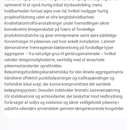
optimeret til at opnå hurtig initial styrkeudvikling, mens
holdbarheden fortsat øges over tid, hvilket muliggør hurtig
projektafslutning uden at ofre langtidsholdbarhed.
Kvalitetskontrolforanstaltninger under fremstillingen sikrer
konsekvente limegenskaber på tværs af forskellige
produktionsbatche og giver entreprenører samt ejere pålidelige
forventninger til ydeevnen ved hver enkelt installation. Limmet
demonstrerer fremragende klæbevirkning på forskellige typer
aggregater – fra naturlige grus til genbrugsmaterialer – hvilket
udvider designmulighederne, samtidig med at ensartede
ydeevnestandarder opretholdes.
Belastningsfordelingskarakteristika for den limede aggregatmatrix
håndterer effektivt punktbelastninger og trafikspændinger og
forhindrer lokal svigt, der kunne kompromittere det samlede
belægningsystem. Desuden indeholder limmets sammensætning
UV-stabilisatorer og antioxidanter, der beskytter mod nedbrydning
forårsaget af sollys og oxidation og sikrer vedligeholdt ydeevne i
udsatte udendørs anvendelser gennem længerevarende brugstider.