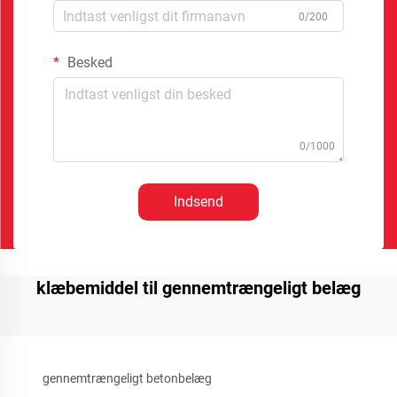
0/200
Besked
0/1000
Indsend
klæbemiddel til gennemtrængeligt belæg
gennemtrængeligt betonbelæg