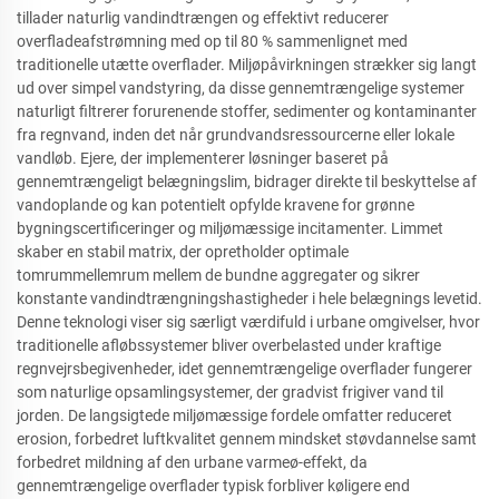
tillader naturlig vandindtrængen og effektivt reducerer
overfladeafstrømning med op til 80 % sammenlignet med
traditionelle utætte overflader. Miljøpåvirkningen strækker sig langt
ud over simpel vandstyring, da disse gennemtrængelige systemer
naturligt filtrerer forurenende stoffer, sedimenter og kontaminanter
fra regnvand, inden det når grundvandsressourcerne eller lokale
vandløb. Ejere, der implementerer løsninger baseret på
gennemtrængeligt belægningslim, bidrager direkte til beskyttelse af
vandoplande og kan potentielt opfylde kravene for grønne
bygningscertificeringer og miljømæssige incitamenter. Limmet
skaber en stabil matrix, der opretholder optimale
tomrummellemrum mellem de bundne aggregater og sikrer
konstante vandindtrængningshastigheder i hele belægnings levetid.
Denne teknologi viser sig særligt værdifuld i urbane omgivelser, hvor
traditionelle afløbssystemer bliver overbelasted under kraftige
regnvejrsbegivenheder, idet gennemtrængelige overflader fungerer
som naturlige opsamlingsystemer, der gradvist frigiver vand til
jorden. De langsigtede miljømæssige fordele omfatter reduceret
erosion, forbedret luftkvalitet gennem mindsket støvdannelse samt
forbedret mildning af den urbane varmeø-effekt, da
gennemtrængelige overflader typisk forbliver køligere end