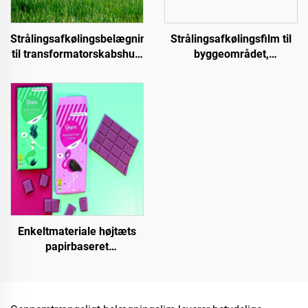
Strålingsafkølingsbelægninger
Strålingsafkølingsfilm til
til transformatorskabshus,
byggeområdet,
farvet stålplade-
strømforsyningsudstyr,
fabriksbygninger,
industrielle og særlige
kornlagerbeholdere,
lagerfaciliteter, olietanke,
oliebeholdere
korndepoter, transport- og
udendørs faciliteter samt
nye livsstilsanvendelser
Enkeltmateriale højtæts
papirbaseret
grundmateriale til
emballageløsninger til
produkter såsom te, kaffe,
nødder, chokolade,