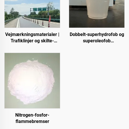
Vejmærkningsmaterialer |
Dobbelt-superhydrofob og
Trafiklinjer og skilte-
superoleofob
mærkning til asfalt- og
topbelægning til brug
betonveje
sammen med
strålingsafkølingsbelægning
eller i andre scenarier,
hvor hydrofobe og
oleofobe egenskaber
kræves
Nitrogen-fosfor-
flammebremser