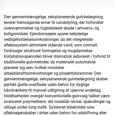
Den gennemtrængelige, selvplanerende gulvbelægning
leverer fremragende evner til vandstyring, der forhindrer
oversvømmelser og fugtrelateret skade i erhvervs- og
boligområder. Ejendomsejere sparer betydelige
vedligeholdelsesomkostninger, da det integrerede
afløbssystem eliminerer stående vand, som normalt
forårsager strukturel forringelse og mugdannelse.
Installationsperioden bliver dramatisk reduceret i forhold til
traditionelle gulvmetoder, da materialet automatisk
planerer sig selv, hvilket mindsker
arbejdskraftsomkostninger og projekttidsrammer. Den
gennemtrængelige, selvplanerende gulvbelægning skaber
perfekt glatte overflader uden behov for dygtige
håndværkere til manuel udligning af ujævne underlag.
Holdbarheden overgår konventionelle gulvvalg takket være
avanceret polymerkemi, der modstår revner, spændinger og
slitage under tung trafik. Systemet bibeholder sine
afløbsegenskaber i årtier uden behov for udskiftning eller