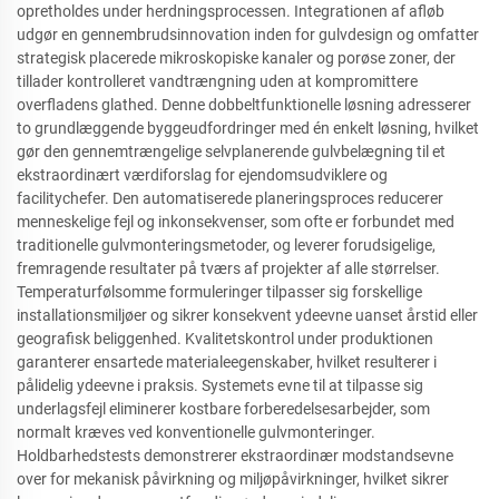
opretholdes under herdningsprocessen. Integrationen af afløb
udgør en gennembrudsinnovation inden for gulvdesign og omfatter
strategisk placerede mikroskopiske kanaler og porøse zoner, der
tillader kontrolleret vandtrængning uden at kompromittere
overfladens glathed. Denne dobbeltfunktionelle løsning adresserer
to grundlæggende byggeudfordringer med én enkelt løsning, hvilket
gør den gennemtrængelige selvplanerende gulvbelægning til et
ekstraordinært værdiforslag for ejendomsudviklere og
facilitychefer. Den automatiserede planeringsproces reducerer
menneskelige fejl og inkonsekvenser, som ofte er forbundet med
traditionelle gulvmonteringsmetoder, og leverer forudsigelige,
fremragende resultater på tværs af projekter af alle størrelser.
Temperaturfølsomme formuleringer tilpasser sig forskellige
installationsmiljøer og sikrer konsekvent ydeevne uanset årstid eller
geografisk beliggenhed. Kvalitetskontrol under produktionen
garanterer ensartede materialeegenskaber, hvilket resulterer i
pålidelig ydeevne i praksis. Systemets evne til at tilpasse sig
underlagsfejl eliminerer kostbare forberedelsesarbejder, som
normalt kræves ved konventionelle gulvmonteringer.
Holdbarhedstests demonstrerer ekstraordinær modstandsevne
over for mekanisk påvirkning og miljøpåvirkninger, hvilket sikrer