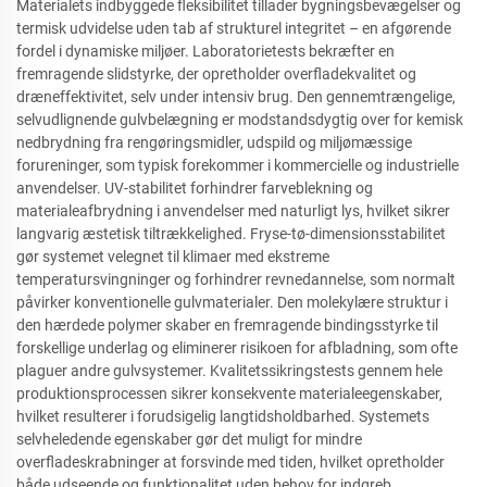
Materialets indbyggede fleksibilitet tillader bygningsbevægelser og
termisk udvidelse uden tab af strukturel integritet – en afgørende
fordel i dynamiske miljøer. Laboratorietests bekræfter en
fremragende slidstyrke, der opretholder overfladekvalitet og
dræneffektivitet, selv under intensiv brug. Den gennemtrængelige,
selvudlignende gulvbelægning er modstandsdygtig over for kemisk
nedbrydning fra rengøringsmidler, udspild og miljømæssige
forureninger, som typisk forekommer i kommercielle og industrielle
anvendelser. UV-stabilitet forhindrer farveblekning og
materialeafbrydning i anvendelser med naturligt lys, hvilket sikrer
langvarig æstetisk tiltrækkelighed. Fryse-tø-dimensionsstabilitet
gør systemet velegnet til klimaer med ekstreme
temperatursvingninger og forhindrer revnedannelse, som normalt
påvirker konventionelle gulvmaterialer. Den molekylære struktur i
den hærdede polymer skaber en fremragende bindingsstyrke til
forskellige underlag og eliminerer risikoen for afbladning, som ofte
plaguer andre gulvsystemer. Kvalitetssikringstests gennem hele
produktionsprocessen sikrer konsekvente materialeegenskaber,
hvilket resulterer i forudsigelig langtidsholdbarhed. Systemets
selvheledende egenskaber gør det muligt for mindre
overfladeskrabninger at forsvinde med tiden, hvilket opretholder
både udseende og funktionalitet uden behov for indgreb.