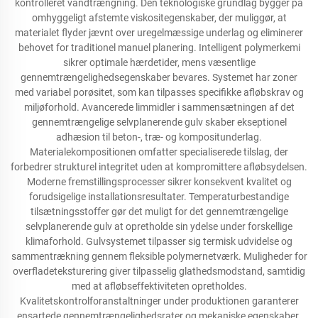
kontrolleret vandtrængning. Den teknologiske grundlag bygger på
omhyggeligt afstemte viskositegenskaber, der muliggør, at
materialet flyder jævnt over uregelmæssige underlag og eliminerer
behovet for traditionel manuel planering. Intelligent polymerkemi
sikrer optimale hærdetider, mens væsentlige
gennemtrængelighedsegenskaber bevares. Systemet har zoner
med variabel porøsitet, som kan tilpasses specifikke afløbskrav og
miljøforhold. Avancerede limmidler i sammensætningen af det
gennemtrængelige selvplanerende gulv skaber ekseptionel
adhæsion til beton-, træ- og kompositunderlag.
Materialekompositionen omfatter specialiserede tilslag, der
forbedrer strukturel integritet uden at kompromittere afløbsydelsen.
Moderne fremstillingsprocesser sikrer konsekvent kvalitet og
forudsigelige installationsresultater. Temperaturbestandige
tilsætningsstoffer gør det muligt for det gennemtrængelige
selvplanerende gulv at opretholde sin ydelse under forskellige
klimaforhold. Gulvsystemet tilpasser sig termisk udvidelse og
sammentrækning gennem fleksible polymernetværk. Muligheder for
overfladeteksturering giver tilpasselig glathedsmodstand, samtidig
med at afløbseffektiviteten opretholdes.
Kvalitetskontrolforanstaltninger under produktionen garanterer
ensartede gennemtrængelighedsrater og mekaniske egenskaber.