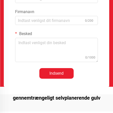
Firmanavn
0/200
Besked
0/1000
Indsend
gennemtrængeligt selvplanerende gulv