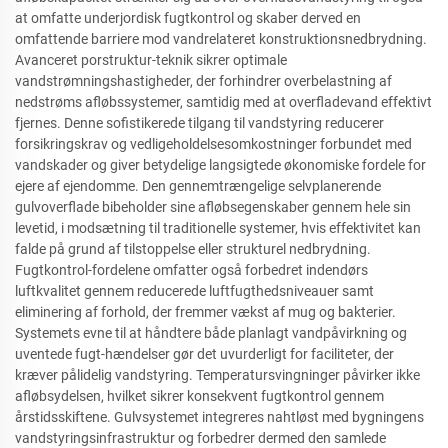
at omfatte underjordisk fugtkontrol og skaber derved en
omfattende barriere mod vandrelateret konstruktionsnedbrydning.
Avanceret porstruktur-teknik sikrer optimale
vandstrømningshastigheder, der forhindrer overbelastning af
nedstrøms afløbssystemer, samtidig med at overfladevand effektivt
fjernes. Denne sofistikerede tilgang til vandstyring reducerer
forsikringskrav og vedligeholdelsesomkostninger forbundet med
vandskader og giver betydelige langsigtede økonomiske fordele for
ejere af ejendomme. Den gennemtrængelige selvplanerende
gulvoverflade bibeholder sine afløbsegenskaber gennem hele sin
levetid, i modsætning til traditionelle systemer, hvis effektivitet kan
falde på grund af tilstoppelse eller strukturel nedbrydning.
Fugtkontrol-fordelene omfatter også forbedret indendørs
luftkvalitet gennem reducerede luftfugthedsniveauer samt
eliminering af forhold, der fremmer vækst af mug og bakterier.
Systemets evne til at håndtere både planlagt vandpåvirkning og
uventede fugt-hændelser gør det uvurderligt for faciliteter, der
kræver pålidelig vandstyring. Temperatursvingninger påvirker ikke
afløbsydelsen, hvilket sikrer konsekvent fugtkontrol gennem
årstidsskiftene. Gulvsystemet integreres nahtløst med bygningens
vandstyringsinfrastruktur og forbedrer dermed den samlede