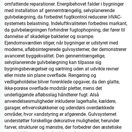
omfattende reparationer. Energibehovet falder i bygninger
med installation af gennemtrængelig, selvplanerende
gulvbelægning, da forbedret fugtkontrol reducerer HVAC-
systemets belastning. Indeluftkvaliteten forbedres markant,
da gulvbelægningen forhindrer fugtophopning, der fører til
dannelse af skadelige bakterier og svampe.
Ejendomsværdien stiger, når bygninger er udstyret med
moderne, afløbsintegrerede gulvsystemer, der demonstrerer
avanceret byggekvalitet. Den gennemtrængelige,
selvplanerende gulvbelægning kan tilpasse sig
bygningsbevægelser og sætning uden at udvikle revner
eller miste sin plane overflade. Rengøring og
vedligeholdelse bliver forenklede opgaver, da den glatte,
ikke-porøse overflade modstår pletter, mens det
underliggende afløbsslag håndterer fugt. Alså
anvendelsesmuligheder inkluderer lagerhalle, kældere,
garager, erhvervskøkkener og udendørs overdækkede
områder, hvor vandstyring er afgørende. Gulvsystemet
understøtter forskellige dekorative muligheder, herunder
farver, strukturer og mønstre, der forbedrer den æstetiske