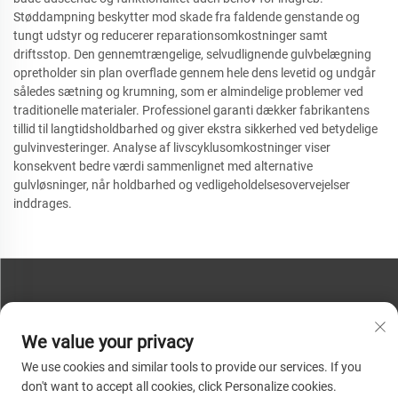
Støddampning beskytter mod skade fra faldende genstande og
tungt udstyr og reducerer reparationsomkostninger samt
driftsstop. Den gennemtrængelige, selvudlignende gulvbelægning
opretholder sin plan overflade gennem hele dens levetid og undgår
således sætning og krumning, som er almindelige problemer ved
traditionelle materialer. Professionel garanti dækker fabrikantens
tillid til langtidsholdbarhed og giver ekstra sikkerhed ved betydelige
gulvinvesteringer. Analyse af livscyklusomkostninger viser
konsekvent bedre værdi sammenlignet med alternative
gulvløsninger, når holdbarhed og vedligeholdelsesovervejelser
inddrages.
KONTAKT OS
We value your privacy
Telefon:
+86-13793890209
We use cookies and similar tools to provide our services. If you
Tel:
+86-13793890209
don't want to accept all cookies, click Personalize cookies.