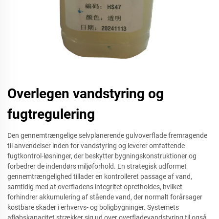
Overlegen vandstyring og
fugtregulering
Den gennemtrængelige selvplanerende gulvoverflade fremragende
til anvendelser inden for vandstyring og leverer omfattende
fugtkontrol-løsninger, der beskytter bygningskonstruktioner og
forbedrer de indendørs miljøforhold. En strategisk udformet
gennemtrængelighed tillader en kontrolleret passage af vand,
samtidig med at overfladens integritet opretholdes, hvilket
forhindrer akkumulering af stående vand, der normalt forårsager
kostbare skader i erhvervs- og boligbygninger. Systemets
afløbskapacitet strækker sig ud over overfladevandstyring til også