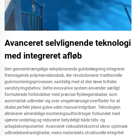
Avanceret selvlignende teknologi
med integreret afløb
Den gennemtrængelige selvplanerende gulvbelægning integrerer
fremragende polymervidenskab, der revolutionerer traditionelle
gulvmonteringsprocesser, samtidig med at den løser kritiske
vandstyringsbehov. Dette innovative system anvender særligt
formulerede forbindelser med præcise flydeegenskaber, som
automatisk udbreder sig over uregelmæssige overflader for at
skabe perfekt plane gulve uden manuel indgriben. Teknologien
eliminerer almindelige monteringsudfordringer forbundet med
ujævne underlag og reducerer betydeligt både tids- og
arbejdskomponenter. Avanceret viskositetskontrol sikrer optimale
udbredelseshastigheder, mens materialets strukturelle integritet