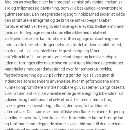
ikke-porøs overflade, der kan modstå kemisk påvirkning, mekanisk
slid og miljømæssig påvirkning, som ville beskadige konventionelle
gulvmaterialer. Den integrerede tilgang til holdbarhed sikrer, at både
den strukturelle integritet og de kritiske anti-slip-egenskaber
forbliver effektive i hele gulvets forlængede levetid, hvilket eliminerer
behovet for hyppige reparationer eller sikkerhedsrelateret
vedligeholdelse, der kan forstyrre driften og øge omkostningerne.
Industrielle faciliteter drager betydelig fordel af denne holdbarhed,
da den anti-slip selv-nivellerende gulvbelægning tåber
gaffeltrucktrafik, tunge udstyrsbelastninger og kemiske udspild
uden at forringes eller miste sine væsentlige sikkerhedsegenskaber.
Materiallets modstandsdygtighed over for temperaturcykler,
fugtindtrængning og UV-påvirkning gør det lige så velegnet til
indendørs som udendørs anvendelse, hvor miljøforholdene ellers
kunne kompromittere mindre holdbare gulvsystemer. Langtidstests
viser, at den anti-slip selv-nivellerende gulvbelægning bibeholder sit
udseende og funktionalitet selv efter årtier med intensiv brug,
hvilket giver en investeringsafkast, der overgår traditionelle
alternativer. Den sømløse, monolitiske overflade eliminerer fuger og
samlinger, hvor fugt, kemikalier eller forureninger kunne trænge ind
og forårsage underliggende skade, hvilket bidrager til den samlede