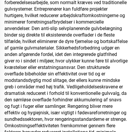
forberedelsesarbejde, som normalt kræves ved traditionelle
gulvsystemer. Entreprenører kan fuldføre projekter
hurtigere, hvilket reducerer arbejdskraftomkostningerne og
minimerer forretningsafbrydelser i kommercielle
anvendelser. Den anti-slip selvplanerende gulvbelægning
binder sig direkte til eksisterende overflader i de fleste
tilfælde, hvilket eliminerer de dyre fjernelse og bortskaffelse
af gamle gulvmaterialer. Sikkerhedsforbedring udgør en
anden afgørende fordel, idet den integrerede glatfrihed
giver ro i sindet i miljøer, hvor ulykker kunne føre til alvorlige
kvæstelser eller erstatningsansvar. Den strukturede
overflade bibeholder sin effektivitet over tid og er
modstandsdygtig mod slitage, der ellers kunne mindske
greb i områder med høj trafik. Vedligeholdelseskravene er
dramatisk reduceret i forhold til konventionelle gulvvalg, da
den sømløse overflade forhindrer akkumulering af snavs
og fugt i fuger eller samlinger. Rengøring bliver mere
effektiv og hygiejnisk, især vigtigt i fødevareforretninger og
sundhedssektoren, hvor rengøringsstandarderne er strenge.
Omkostningseffektiviteten fremkommer gennem flere