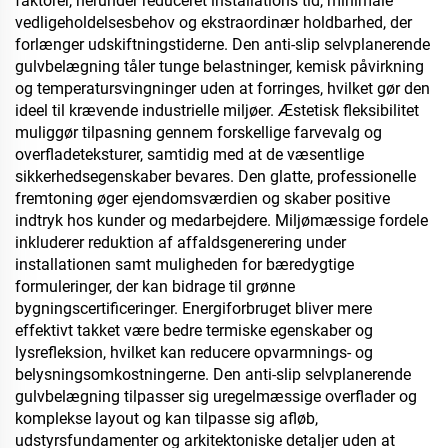
faktorer, herunder reduceret installations tid, minimale
vedligeholdelsesbehov og ekstraordinær holdbarhed, der
forlænger udskiftningstiderne. Den anti-slip selvplanerende
gulvbelægning tåler tunge belastninger, kemisk påvirkning
og temperatursvingninger uden at forringes, hvilket gør den
ideel til krævende industrielle miljøer. Æstetisk fleksibilitet
muliggør tilpasning gennem forskellige farvevalg og
overfladeteksturer, samtidig med at de væsentlige
sikkerhedsegenskaber bevares. Den glatte, professionelle
fremtoning øger ejendomsværdien og skaber positive
indtryk hos kunder og medarbejdere. Miljømæssige fordele
inkluderer reduktion af affaldsgenerering under
installationen samt muligheden for bæredygtige
formuleringer, der kan bidrage til grønne
bygningscertificeringer. Energiforbruget bliver mere
effektivt takket være bedre termiske egenskaber og
lysrefleksion, hvilket kan reducere opvarmnings- og
belysningsomkostningerne. Den anti-slip selvplanerende
gulvbelægning tilpasser sig uregelmæssige overflader og
komplekse layout og kan tilpasse sig afløb,
udstyrsfundamenter og arkitektoniske detaljer uden at