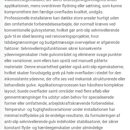
applikationen, mens overdreven flydning eller sætning, som kunne
kompromittere den færdige overflades kvalitet, undgås.
Professionelle installatører kan dække store arealer hurtigt uden
den omfattende forberedelsesarbejde, der normalt kræves ved
konventionelle gulvsystemer, hvilket gør anti-slip selvnivellerende
gulv til en ideel løsning ved renoveringsprojekter, hvor
tidsbegrænsninger og budgetmæssige overvejelser er afgørende
faktorer. Selvnivelleringsfunktionen sikrer konsekvente
ydeevnegenskaber i hele gulvområdet og eliminerer svage punkter
eller variationer, som ellers kan opstå ved manuelt påførte
materialer. Denne ensartethed gælder også anti-slip-egenskaberne,
hvilket skaber forudsigelig greb på hele overfladen i stedet for den
inkonsistente ydeevne, der ofte ses ved mekanisk strukturerede eller
behandlede gulve. Applikationsprocessen kan håndtere komplekse
layout, buede overflader samt områder med flere afløb eller
gennemtrængninger fra udstyr uden behov for specialiserede
former eller omfattende, arbejdskraftskrævende forberedelse.
Temperatur- og fugtighedsvariationer under installationen har
minimal indflydelse på de endelige resultater, da formuleringen af
anti-slip selvnivellerende gulv indeholder stabilisatorer, der sikrer
konstant flyde- og hærdeegenskaber under almindelige