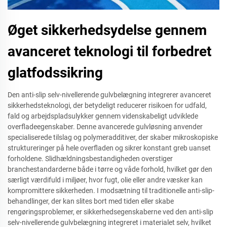
Øget sikkerhedsydelse gennem
avanceret teknologi til forbedret
glatfodssikring
Den anti-slip selv-nivellerende gulvbelægning integrerer avanceret
sikkerhedsteknologi, der betydeligt reducerer risikoen for udfald,
fald og arbejdspladsulykker gennem videnskabeligt udviklede
overfladeegenskaber. Denne avancerede gulvløsning anvender
specialiserede tilslag og polymeradditiver, der skaber mikroskopiske
struktureringer på hele overfladen og sikrer konstant greb uanset
forholdene. Slidhældningsbestandigheden overstiger
branchestandarderne både i tørre og våde forhold, hvilket gør den
særligt værdifuld i miljøer, hvor fugt, olie eller andre væsker kan
kompromittere sikkerheden. I modsætning til traditionelle anti-slip-
behandlinger, der kan slites bort med tiden eller skabe
rengøringsproblemer, er sikkerhedsegenskaberne ved den anti-slip
selv-nivellerende gulvbelægning integreret i materialet selv, hvilket