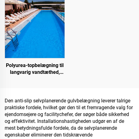
underlagsarter til
indendørs og udendørs
belægninger
Polyurea-topbelægning til
langvarig vandtæthed,
f.eks. swimmingpools,
tage og badeværelser
Den anti-slip selvplanerende gulvbelægning leverer talrige
praktiske fordele, hvilket gør den til et fremragende valg for
ejendomsejere og facilitychefer, der søger både sikkerhed
og effektivitet. Installationshastigheden udgør en af de
mest betydningsfulde fordele, da de selvplanerende
egenskaber eliminerer den tidskrævende