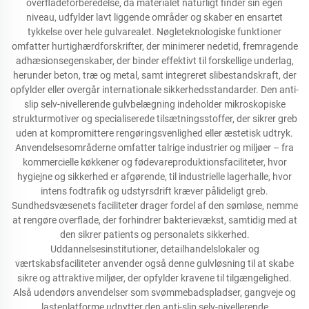
overfladeforberedelse, da materialet naturligt finder sin egen
niveau, udfylder lavt liggende områder og skaber en ensartet
tykkelse over hele gulvarealet. Nøgleteknologiske funktioner
omfatter hurtighærdforskrifter, der minimerer nedetid, fremragende
adhæsionsegenskaber, der binder effektivt til forskellige underlag,
herunder beton, træ og metal, samt integreret slibestandskraft, der
opfylder eller overgår internationale sikkerhedsstandarder. Den anti-
slip selv-nivellerende gulvbelægning indeholder mikroskopiske
strukturmotiver og specialiserede tilsætningsstoffer, der sikrer greb
uden at kompromittere rengøringsvenlighed eller æstetisk udtryk.
Anvendelsesområderne omfatter talrige industrier og miljøer – fra
kommercielle køkkener og fødevareproduktionsfaciliteter, hvor
hygiejne og sikkerhed er afgørende, til industrielle lagerhalle, hvor
intens fodtrafik og udstyrsdrift kræver pålideligt greb.
Sundhedsvæsenets faciliteter drager fordel af den sømløse, nemme
at rengøre overflade, der forhindrer bakterievækst, samtidig med at
den sikrer patients og personalets sikkerhed.
Uddannelsesinstitutioner, detailhandelslokaler og
værtskabsfaciliteter anvender også denne gulvløsning til at skabe
sikre og attraktive miljøer, der opfylder kravene til tilgængelighed.
Alså udendørs anvendelser som svømmebadspladser, gangveje og
lasteplatforme udnytter den anti-slip selv-nivellerende