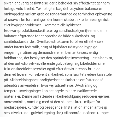
sikrer langvarig beskyttelse, der bibeholder sin effektivitet gennem
hele gulvets levetid. Teknologien bag dette system balancerer
omhyggeligt mellem greb og rengørbarhed og forhindrer opbygning
af snavs eller forureninger, der kunne skabe bakteriemæssige risici
eller hygiejneproblemer. I kommercielle køkkener,
fødevareproduktionsfaciliteter og sundhedsplejemiljøer er denne
balance afgørende for at opretholde både sikkerheds- og
sanitetsstandarder. Overfladestrukturen forbliver effektiv selv
under intens fodtrafik, brug af hjulbåret udstyr og hyppige
rengøringsrutiner og demonstrerer en bemærkelsesværdig
holdbarhed, der beskytter den oprindelige investering. Tests har vist,
at den anti-slip selv-nivellerende gulvbelægning bibeholder sine
friktionskoefficientværdier også efter årsvis intensiv brug og
dermed leverer konsekvent sikkerhed, som facilitetsledere kan stole
på. Slidhældningsbestandighedsegenskaberne omfatter også
udendørs anvendelser, hvor vejrudsættelse, UV-stråling og
temperatursvingninger kan nedbryde mindre kvalificerede
materialer. Denne omfattende sikkerhedstilgang reducerer ejernes
ansvarsrisiko, samtidig med at den skaber sikrere miljøer for
medarbejdere, kunder og besøgende. Installation af den anti-slip
selv-nivellerende gulvbelægning i højrisikoområder såsom ramper,