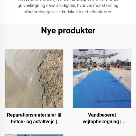
gulvbelægning dens alsidighed, hvor vejrmodstand og
slibeforebyggelse er kritiske sikkerhedsfaktorer.
Nye produkter
Reparationsmaterialer til
Vandbaseret
beton- og asfaltveje |
vejtopbelægning |
Genopretning af vejfejl og
Farveskiftende
overfladerenovering
topbelægning til flere