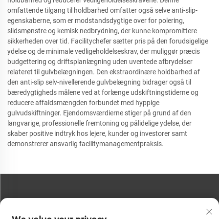
holdbarhed og reducerer vedligeholdelseskravene. Denne
omfattende tilgang til holdbarhed omfatter også selve anti-slip-
egenskaberne, som er modstandsdygtige over for polering,
slidsmønstre og kemisk nedbrydning, der kunne kompromittere
sikkerheden over tid. Facilitychefer sætter pris på den forudsigelige
ydelse og de minimale vedligeholdelseskrav, der muliggør præcis
budgettering og driftsplanlægning uden uventede afbrydelser
relateret til gulvbelægningen. Den ekstraordinære holdbarhed af
den anti-slip selv-nivellerende gulvbelægning bidrager også til
bæredygtigheds målene ved at forlænge udskiftningstiderne og
reducere affaldsmængden forbundet med hyppige
gulvudskiftninger. Ejendomsværdierne stiger på grund af den
langvarige, professionelle fremtoning og pålidelige ydelse, der
skaber positive indtryk hos lejere, kunder og investorer samt
demonstrerer ansvarlig facilitymanagementpraksis.
KONTAKT OS