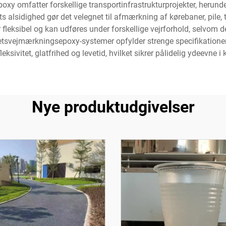
omfatter forskellige transportinfrastrukturprojekter, herunder 
alsidighed gør det velegnet til afmærkning af kørebaner, pile, t
 fleksibel og kan udføres under forskellige vejrforhold, selvom 
itetsvejmærkningsepoxy-systemer opfylder strenge specifikation
leksivitet, glatfrihed og levetid, hvilket sikrer pålidelig ydeevne i
Nye produktudgivelser