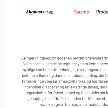
Forside
Produ
Vejmærkningsepoxy udgør en revolutionerende frems
Dette specialiserede belægningsystem kombinerer 
synlige kørebaneafmærkninger, overgangsarealer 
betonoverflader og danner en robust binding, der t
formuleringen består af epoxyharpiks og hærdemid
indeholder glasperler og reflekterende tilslag, der
egenskaber for farvefasthed og bibeholder sin l
genoptagelse af trafikken inden for få timer ef
matrixen giver fremragende modstandsdy