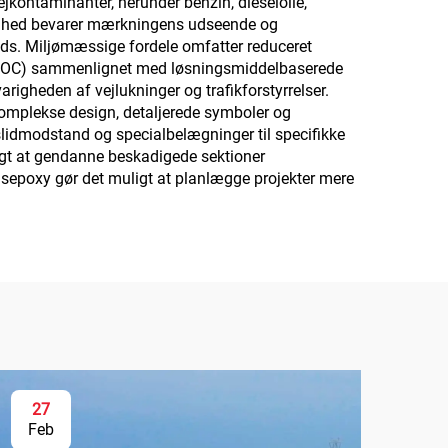
kontaminanter, herunder benzin, dieselolie,
tighed bevarer mærkningens udseende og
ryds. Miljømæssige fordele omfatter reduceret
er (VOC) sammenlignet med løsningsmiddelbaserede
arigheden af vejlukninger og trafikforstyrrelser.
omplekse design, detaljerede symboler og
 slidmodstand og specialbelægninger til specifikke
ligt at gendanne beskadigede sektioner
epoxy gør det muligt at planlægge projekter mere
27
Feb