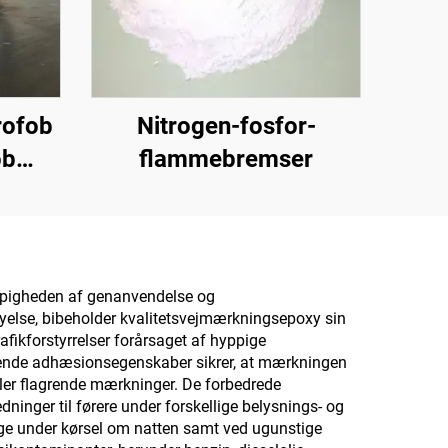
rofob
Nitrogen-fosfor-
ob
flammebremser
brug
belægninger
rier,
ppigheden af genanvendelse og
nyelse, bibeholder kvalitetsvejmærkningsepoxy sin
 og
afikforstyrrelser forårsaget af hyppige
aber
gende adhæsionsegenskaber sikrer, at mærkningen
 eller flagrende mærkninger. De forbedrede
ninger til førere under forskellige belysnings- og
nlige under kørsel om natten samt ved ugunstige