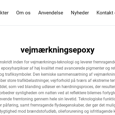
kter
Om os
Anvendelse
Nyheder
Kontakt
vejmærkningsepoxy
kridt inden for vejmærknings-teknologi og leverer fremragende y
epoxyharpikser af høj kvalitet med avancerede pigmenter og refl
og trafiksymboler. Den kemiske sammensætning af vejmærknings
åber store trafikbelastninger, vejrforhold på tværs af ekstreme
del, som ved blanding udløser en hærdningsproces, der resulter
 forbedrer synligheden om natten ved at reflektere bilernes forly
evende fremtoning gennem hele sin levetid. Teknologiske funktio
ter påføring, samt fremragende flydeegenskaber, der gør det mulig
gtighed mod brændstofudløb, olieforurening og isfritlagende k