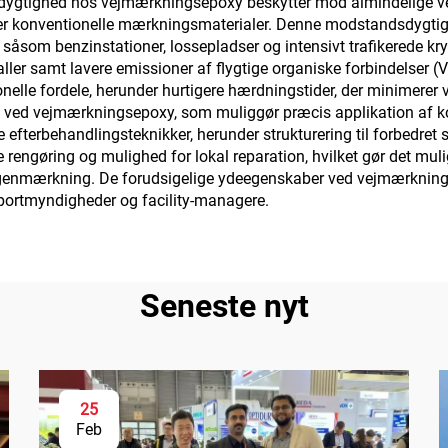
dygtighed hos vejmærkningsepoxy beskytter mod almindelige vej
ryder konventionelle mærkningsmaterialer. Denne modstandsdyg
n, såsom benzinstationer, lossepladser og intensivt trafikerede k
valler samt lavere emissioner af flygtige organiske forbindels
onelle fordele, herunder hurtigere hærdningstider, der minimerer v
e ved vejmærkningsepoxy, som muliggør præcis applikation af k
e efterbehandlingsteknikker, herunder strukturering til forbedret
rengøring og mulighed for lokal reparation, hvilket gør det mu
genmærkning. De forudsigelige ydeegenskaber ved vejmærknings
nsportmyndigheder og facility-managere.
Seneste nyt
25
Feb