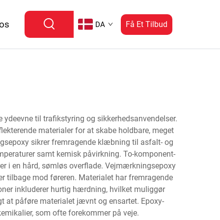
 os
Få Et Tilbud
DA
deevne til trafikstyring og sikkerhedsanvendelser.
ekterende materialer for at skabe holdbare, meget
epoxy sikrer fremragende klæbning til asfalt- og
 temperaturer samt kemisk påvirkning. To-komponent-
er i en hård, sømløs overflade. Vejmærkningsepoxy
gter tilbage mod føreren. Materialet har fremragende
ner inkluderer hurtig hærdning, hvilket muliggør
t at påføre materialet jævnt og ensartet. Epoxy-
emikalier, som ofte forekommer på veje.