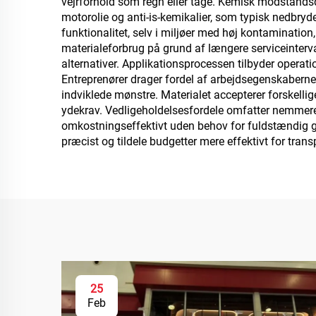
vejrforhold som regn eller tåge. Kemisk modstands
motorolie og anti-is-kemikalier, som typisk nedb
funktionalitet, selv i miljøer med høj kontaminatio
materialeforbrug på grund af længere serviceinter
alternativer. Applikationsprocessen tilbyder operati
Entreprenører drager fordel af arbejdsegenskabern
indviklede mønstre. Materialet accepterer forskellig
ydekrav. Vedligeholdelsesfordele omfatter nemmere 
omkostningseffektivt uden behov for fuldstændig 
præcist og tildele budgetter mere effektivt for tra
25
Feb