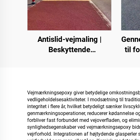
Antislid-vejmaling |
Genn
Beskyttende
til f
topbelægning til flere
par
underlagsarter til
andre
indendørs og udendørs
væs
belægninger
Vejmærkningsepoxy giver betydelige omkostningsbe
vedligeholdelsesaktiviteter. I modsætning til trad
integritet i flere år, hvilket betydeligt sænker liv
genmærkningsoperationer, reducerer kødannelse og
forbliver fast forbundet med vejoverfladen, og elimi
synlighedsegenskaber ved vejmærkningsepoxy bidrager 
vejrforhold. Integrationen af højtydende glasperler