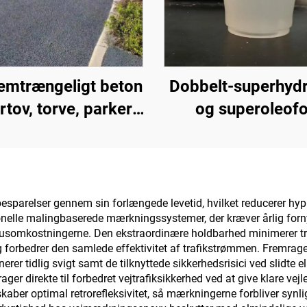
emtrængeligt beton
Dobbelt-superhyd
ortov, torve, parker,
og superoleof
keringspladser og
topbelægning til 
 områder; det er et
sammen med
entligt produkt til
strålingsafkølings
opbygning af
eller i andre scena
sparelser gennem sin forlængede levetid, hvilket reducerer hy
itionelle malingbaserede mærkningssystemer, der kræver årlig for
svampebyer
hvor hydrofobe
scyklusomkostningerne. Den ekstraordinære holdbarhed minimerer tr
oleofobe egensk
 forbedrer den samlede effektivitet af trafikstrømmen. Fremra
nerer tidlig svigt samt de tilknyttede sikkerhedsrisici ved slidte
kræves
direkte til forbedret vejtrafiksikkerhed ved at give klare vejled
 skaber optimal retrorefleksivitet, så mærkningerne forbliver sy