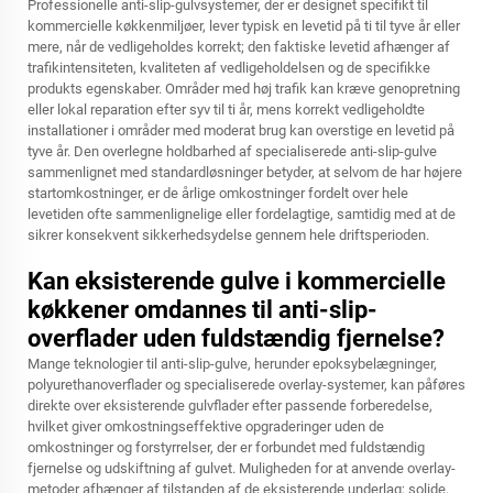
Professionelle anti-slip-gulvsystemer, der er designet specifikt til
kommercielle køkkenmiljøer, lever typisk en levetid på ti til tyve år eller
mere, når de vedligeholdes korrekt; den faktiske levetid afhænger af
trafikintensiteten, kvaliteten af vedligeholdelsen og de specifikke
produkts egenskaber. Områder med høj trafik kan kræve genopretning
eller lokal reparation efter syv til ti år, mens korrekt vedligeholdte
installationer i områder med moderat brug kan overstige en levetid på
tyve år. Den overlegne holdbarhed af specialiserede anti-slip-gulve
sammenlignet med standardløsninger betyder, at selvom de har højere
startomkostninger, er de årlige omkostninger fordelt over hele
levetiden ofte sammenlignelige eller fordelagtige, samtidig med at de
sikrer konsekvent sikkerhedsydelse gennem hele driftsperioden.
Kan eksisterende gulve i kommercielle
køkkener omdannes til anti-slip-
overflader uden fuldstændig fjernelse?
Mange teknologier til anti-slip-gulve, herunder epoksybelægninger,
polyurethanoverflader og specialiserede overlay-systemer, kan påføres
direkte over eksisterende gulvflader efter passende forberedelse,
hvilket giver omkostningseffektive opgraderinger uden de
omkostninger og forstyrrelser, der er forbundet med fuldstændig
fjernelse og udskiftning af gulvet. Muligheden for at anvende overlay-
metoder afhænger af tilstanden af de eksisterende underlag; solide,