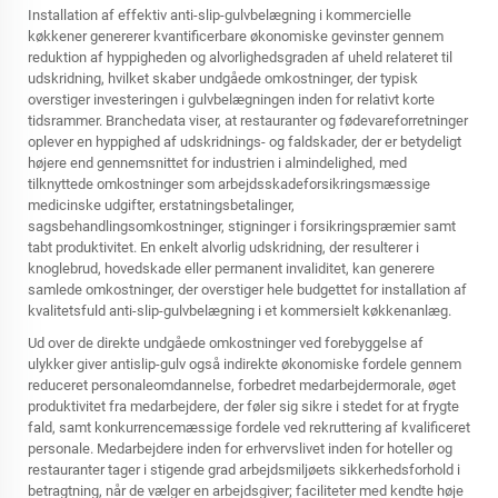
Installation af effektiv anti-slip-gulvbelægning i kommercielle
køkkener genererer kvantificerbare økonomiske gevinster gennem
reduktion af hyppigheden og alvorlighedsgraden af uheld relateret til
udskridning, hvilket skaber undgåede omkostninger, der typisk
overstiger investeringen i gulvbelægningen inden for relativt korte
tidsrammer. Branchedata viser, at restauranter og fødevareforretninger
oplever en hyppighed af udskridnings- og faldskader, der er betydeligt
højere end gennemsnittet for industrien i almindelighed, med
tilknyttede omkostninger som arbejdsskadeforsikringsmæssige
medicinske udgifter, erstatningsbetalinger,
sagsbehandlingsomkostninger, stigninger i forsikringspræmier samt
tabt produktivitet. En enkelt alvorlig udskridning, der resulterer i
knoglebrud, hovedskade eller permanent invaliditet, kan generere
samlede omkostninger, der overstiger hele budgettet for installation af
kvalitetsfuld anti-slip-gulvbelægning i et kommersielt køkkenanlæg.
Ud over de direkte undgåede omkostninger ved forebyggelse af
ulykker giver antislip-gulv også indirekte økonomiske fordele gennem
reduceret personaleomdannelse, forbedret medarbejdermorale, øget
produktivitet fra medarbejdere, der føler sig sikre i stedet for at frygte
fald, samt konkurrencemæssige fordele ved rekruttering af kvalificeret
personale. Medarbejdere inden for erhvervslivet inden for hoteller og
restauranter tager i stigende grad arbejdsmiljøets sikkerhedsforhold i
betragtning, når de vælger en arbejdsgiver; faciliteter med kendte høje