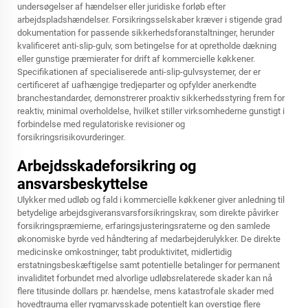
undersøgelser af hændelser eller juridiske forløb efter
arbejdspladshændelser. Forsikringsselskaber kræver i stigende grad
dokumentation for passende sikkerhedsforanstaltninger, herunder
kvalificeret anti-slip-gulv, som betingelse for at opretholde dækning
eller gunstige præmierater for drift af kommercielle køkkener.
Specifikationen af specialiserede anti-slip-gulvsystemer, der er
certificeret af uafhængige tredjeparter og opfylder anerkendte
branchestandarder, demonstrerer proaktiv sikkerhedsstyring frem for
reaktiv, minimal overholdelse, hvilket stiller virksomhederne gunstigt i
forbindelse med regulatoriske revisioner og
forsikringsrisikovurderinger.
Arbejdsskadeforsikring og
ansvarsbeskyttelse
Ulykker med udløb og fald i kommercielle køkkener giver anledning til
betydelige arbejdsgiveransvarsforsikringskrav, som direkte påvirker
forsikringspræmierne, erfaringsjusteringsraterne og den samlede
økonomiske byrde ved håndtering af medarbejderulykker. De direkte
medicinske omkostninger, tabt produktivitet, midlertidig
erstatningsbeskæftigelse samt potentielle betalinger for permanent
invaliditet forbundet med alvorlige udløbsrelaterede skader kan nå
flere titusinde dollars pr. hændelse, mens katastrofale skader med
hovedtrauma eller rygmarvsskade potentielt kan overstige flere