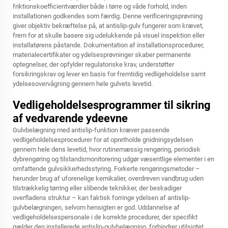
friktionskoefficientværdier både i tørre og våde forhold, inden
installationen godkendes som færdig. Denne verificeringsprøvning
giver objektiv bekræftelse på, at antislip-gulv fungerer som krævet,
frem for at skulle basere sig udelukkende på visuel inspektion eller
installatørens påstande. Dokumentation af installationsprocedurer,
materialecertifikater og ydelsesprøvninger skaber permanente
optegnelser, der opfylder regulatoriske krav, understøtter
forsikringskrav og lever en basis for fremtidig vedligeholdelse samt
ydelsesovervågning gennem hele gulvets levetid.
Vedligeholdelsesprogrammer til sikring
af vedvarende ydeevne
Gulvbelægning med antislip-funktion kræver passende
vedligeholdelsesprocedurer for at opretholde gnidningsydelsen
gennem hele dens levetid, hvor rutinemæssig rengøring, periodisk
dybrengøring og tilstandsmonitorering udgør væsentlige elementer i en
omfattende gulvsikkerhedsstyring. Forkerte rengøringsmetoder –
herunder brug af uforenelige kemikalier, overdreven vandbrug uden
tilstrækkelig tørring eller slibende teknikker, der beskadiger
overfladens struktur – kan faktisk forringe ydelsen af antislip-
gulvbelægningen, selvom hensigten er god. Uddannelse af
vedligeholdelsespersonale i de korrekte procedurer, der specifikt
gælder den installerede antislip-gulvbelægning, forhindrer utilsigtet