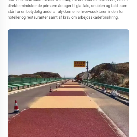
direkte mindsker de primære årsager til glatfald, snublen og fald, som
står for en betydelig andel af ulykkerne i erhvervssektoren inden for
hoteller og restauranter samt af krav om arbejdsskadeforsikring.