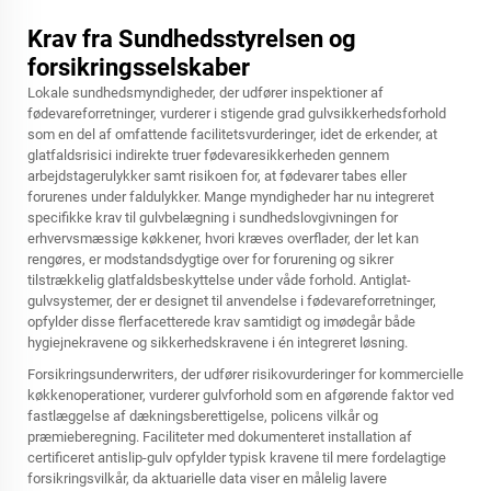
Krav fra Sundhedsstyrelsen og
forsikringsselskaber
Lokale sundhedsmyndigheder, der udfører inspektioner af
fødevareforretninger, vurderer i stigende grad gulvsikkerhedsforhold
som en del af omfattende facilitetsvurderinger, idet de erkender, at
glatfaldsrisici indirekte truer fødevaresikkerheden gennem
arbejdstagerulykker samt risikoen for, at fødevarer tabes eller
forurenes under faldulykker. Mange myndigheder har nu integreret
specifikke krav til gulvbelægning i sundhedslovgivningen for
erhvervsmæssige køkkener, hvori kræves overflader, der let kan
rengøres, er modstandsdygtige over for forurening og sikrer
tilstrækkelig glatfaldsbeskyttelse under våde forhold. Antiglat-
gulvsystemer, der er designet til anvendelse i fødevareforretninger,
opfylder disse flerfacetterede krav samtidigt og imødegår både
hygiejnekravene og sikkerhedskravene i én integreret løsning.
Forsikringsunderwriters, der udfører risikovurderinger for kommercielle
køkkenoperationer, vurderer gulvforhold som en afgørende faktor ved
fastlæggelse af dækningsberettigelse, policens vilkår og
præmieberegning. Faciliteter med dokumenteret installation af
certificeret antislip-gulv opfylder typisk kravene til mere fordelagtige
forsikringsvilkår, da aktuarielle data viser en målelig lavere