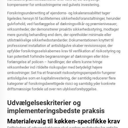
kompenserer for omkostningerne ved gulvets investering.
Forsikringsunderwriting af ejendoms- og lokaleransabilitet tager
ligeledes hensyn til faciliteternes sikkerhedsforanstaltninger, herunder
gulvforhold, ved fastlæggelse af dækningsvilkår og præmieniveauer;
virksomheder, der demonstrerer proaktiv sikkerhedsstyring, modtager
mere gunstig behandling end dem, der opretholder minimale eller
utilstrækkelige sikkerhedsstandarder. Dokumentationen knyttet til
professionel installation af antislidgulve skaber revisionsspor, der
opfylder forsikringsselskabernes krav til verifikation af risikostyring og
kan potentielt forhindre begrænsninger af dækningen eller ikke-
forlængelse af policen – handlinger, der ellers kunne tvinge
virksomheder ind i tildelte risikopuljer med betydeligt højere
omkostninger. Set fra et finansielt risikostyringsperspektiv fungerer
antislidgulve som en kapitalinvestering, der samtidig reducerer flere
kategorier af forsikringsberettigede risici og samtidig yder konkrete
driftsmæssige fordele ud over ren ulykkesforebyggelse.
Udvælgelseskriterier og
implementeringsbedste praksis
Materialevalg til køkken-specifikke krav
Driftsledere af erhvervskøkkener skal vurdere muligheder for antislip-