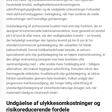
forventede levetid, vedligeholdelsesomkostningerne,
udskiftningshyppigheden og de undgåede omkostninger forbundet
med ulykkesforebyggelse i betragtning, når man vurderer de reelle
omkostninger ved forskellige gulvløsninger.
Gulvbelægning af professionel kvalitet med anti-slip-funktion, der er
designet til kommercielle køkkenanvendelser, lever generelt en levetid
på ti til tyve år eller mere, når den vedligeholdes korrekt – en levetid,
der betydeligt overstiger den typiske levetid på tre til syv år for
standard kommerciel gulvbelægning, der udsættes for hårde
køkkenforhold. Denne holdbarhedsfordel betyder, at selvom
specialiseret anti-slip-gulvbelægning har en højere startomkostning, er
den årlige omkostning beregnet over hele levetiden ofte
sammenlignelig med – eller endda mere fordelagtig end – billigere
alternativer, der kræver hyppigere udskiftning. Desuden sikrer den
fremragende slidstyrke i kvalitetsanti-slip-gulvbelægning, at sikker
friktion opretholdes gennem hele levetiden, hvilket undgår den
progressive traktionsnedgang, der tvinger tidlig udskiftning af
standardgulvbelægning af sikkerhedsmæssige årsager, selv når
materialet stadig er strukturelt intakt.
Undgåelse af ulykkesomkostninger og
risikoreducerende fordele