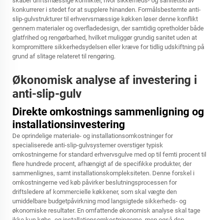
skaber driftsmæssige konflikter, hvor sikkerheds- og sanitetskrav
konkurrerer i stedet for at supplere hinanden. Formålsbestemte anti-
slip-gulvstrukturer til erhvervsmæssige køkken løser denne konflikt
gennem materialer og overfladedesign, der samtidig opretholder både
glatfrihed og rengørbarhed, hvilket muliggør grundig sanitet uden at
kompromittere sikkerhedsydelsen eller kræve for tidlig udskiftning på
grund af slitage relateret til rengøring.
Økonomisk analyse af investering i
anti-slip-gulv
Direkte omkostnings sammenligning og
installationsinvestering
De oprindelige materiale- og installationsomkostninger for
specialiserede anti-slip-gulvsystemer overstiger typisk
omkostningerne for standard erhvervsgulve med op til femti procent til
flere hundrede procent, afhængigt af de specifikke produkter, der
sammenlignes, samt installationskompleksiteten. Denne forskel i
omkostningerne ved køb påvirker beslutningsprocessen for
driftsledere af kommercielle køkkener, som skal vægte den
umiddelbare budgetpåvirkning mod langsigtede sikkerheds- og
økonomiske resultater. En omfattende økonomisk analyse skal tage
ikke kun købs- og installationsomkostningerne, men også den