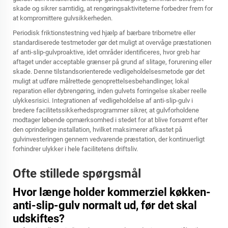
skade og sikrer samtidig, at rengøringsaktiviteterne forbedrer frem for
at kompromittere gulvsikkerheden.
Periodisk friktionstestning ved hjælp af bærbare tribometre eller
standardiserede testmetoder gør det muligt at overvåge præstationen
af anti-slip-gulvproaktive, idet områder identificeres, hvor greb har
aftaget under acceptable grænser på grund af slitage, forurening eller
skade. Denne tilstandsorienterede vedligeholdelsesmetode gør det
muligt at udføre målrettede genoprettelsesbehandlinger, lokal
reparation eller dybrengøring, inden gulvets forringelse skaber reelle
ulykkesrisici. Integrationen af vedligeholdelse af anti-slip-gulv i
bredere facilitetssikkerhedsprogrammer sikrer, at gulvforholdene
modtager løbende opmærksomhed i stedet for at blive forsømt efter
den oprindelige installation, hvilket maksimerer afkastet på
gulvinvesteringen gennem vedvarende præstation, der kontinuerligt
forhindrer ulykker i hele facilitetens driftsliv.
Ofte stillede spørgsmål
Hvor længe holder kommerziel køkken-
anti-slip-gulv normalt ud, før det skal
udskiftes?