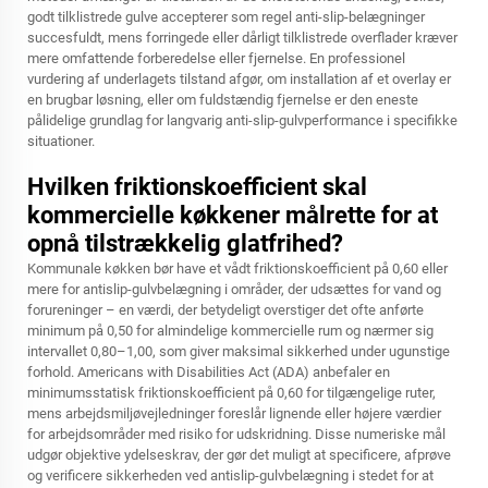
godt tilklistrede gulve accepterer som regel anti-slip-belægninger
succesfuldt, mens forringede eller dårligt tilklistrede overflader kræver
mere omfattende forberedelse eller fjernelse. En professionel
vurdering af underlagets tilstand afgør, om installation af et overlay er
en brugbar løsning, eller om fuldstændig fjernelse er den eneste
pålidelige grundlag for langvarig anti-slip-gulvperformance i specifikke
situationer.
Hvilken friktionskoefficient skal
kommercielle køkkener målrette for at
opnå tilstrækkelig glatfrihed?
Kommunale køkken bør have et vådt friktionskoefficient på 0,60 eller
mere for antislip-gulvbelægning i områder, der udsættes for vand og
forureninger – en værdi, der betydeligt overstiger det ofte anførte
minimum på 0,50 for almindelige kommercielle rum og nærmer sig
intervallet 0,80–1,00, som giver maksimal sikkerhed under ugunstige
forhold. Americans with Disabilities Act (ADA) anbefaler en
minimumsstatisk friktionskoefficient på 0,60 for tilgængelige ruter,
mens arbejdsmiljøvejledninger foreslår lignende eller højere værdier
for arbejdsområder med risiko for udskridning. Disse numeriske mål
udgør objektive ydelseskrav, der gør det muligt at specificere, afprøve
og verificere sikkerheden ved antislip-gulvbelægning i stedet for at