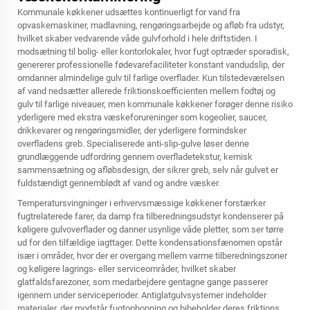
Kommunale køkkener udsættes kontinuerligt for vand fra
opvaskemaskiner, madlavning, rengøringsarbejde og afløb fra udstyr,
hvilket skaber vedvarende våde gulvforhold i hele driftstiden. I
modsætning til bolig- eller kontorlokaler, hvor fugt optræder sporadisk,
genererer professionelle fødevarefaciliteter konstant vandudslip, der
omdanner almindelige gulv til farlige overflader. Kun tilstedeværelsen
af vand nedsætter allerede friktionskoefficienten mellem fodtøj og
gulv til farlige niveauer, men kommunale køkkener forøger denne risiko
yderligere med ekstra væskeforureninger som kogeolier, saucer,
drikkevarer og rengøringsmidler, der yderligere formindsker
overfladens greb. Specialiserede anti-slip-gulve løser denne
grundlæggende udfordring gennem overfladetekstur, kemisk
sammensætning og afløbsdesign, der sikrer greb, selv når gulvet er
fuldstændigt gennemblødt af vand og andre væsker.
Temperatursvingninger i erhvervsmæssige køkkener forstærker
fugtrelaterede farer, da damp fra tilberedningsudstyr kondenserer på
køligere gulvoverflader og danner usynlige våde pletter, som ser tørre
ud for den tilfældige iagttager. Dette kondensationsfænomen opstår
især i områder, hvor der er overgang mellem varme tilberedningszoner
og køligere lagrings- eller serviceområder, hvilket skaber
glatfaldsfarezoner, som medarbejdere gentagne gange passerer
igennem under serviceperioder. Antiglatgulvsystemer indeholder
materialer, der modstår fugtophopning og bibeholder deres friktions