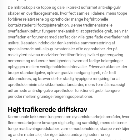
De mikroskopiske toppe og dale i korrekt udformet anti-slip-gulv
skaber en overfladegeometri, hvor fedt samles i dalene, mens toppe
forbliver relativt rene og opretholder mange højfriktionelle
kontaktsteder til fodtøjsinteraktion. Denne tredimensionelle
overfladearkitektur fungerer mekanisk til at opretholde greb, selv når
overfladen er forurenet med stoffer, der ville gøre flade overflader helt
usikre. Desuden indeholder den kemiske sammensætning af
specialiserede anti-slip-gulvmaterialer ofte egenskaber, der på
molekylært niveau modvirker fedttilhæftning, hvilket gør rengøring
nemmere og reducerer hastigheden, hvormed farlige belægninger
opbygges mellem vedligeholdelsesintervaller. Erhvervskøkkener, der
bruger standardgulve, oplever gradvis nedgang i greb, når fedt
akkumuleres, og kræver derfor stadig hyppigere rengøring for at
opretholde minimale sikkerhedsstandarder, mens formålsmæssigt
udformede anti-slip-gulve opretholder funktionelt greb i længere
perioder mellem grundige rengøringsoperationer.
Højt trafikerede driftskrav
Kommunale køkkener fungerer som dynamiske arbejdsområder, hvor
flere medarbejdere bevæger sig hurtigt og samtidigt, mens de bærer
tunge madlavningsredskaber, varme madbeholdere, skarpe værktøjer
og andre materialer, der øger både sandsynligheden for og