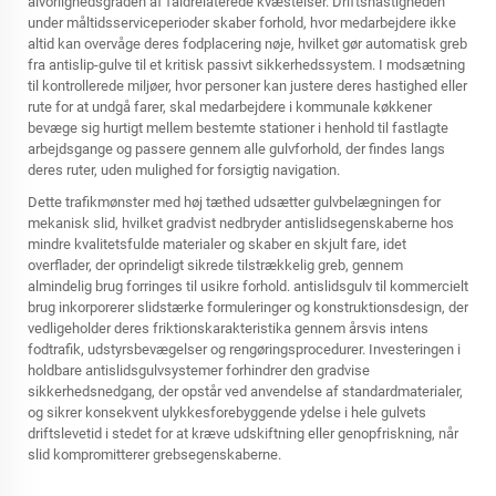
alvorlighedsgraden af faldrelaterede kvæstelser. Driftshastigheden
under måltidsserviceperioder skaber forhold, hvor medarbejdere ikke
altid kan overvåge deres fodplacering nøje, hvilket gør automatisk greb
fra antislip-gulve til et kritisk passivt sikkerhedssystem. I modsætning
til kontrollerede miljøer, hvor personer kan justere deres hastighed eller
rute for at undgå farer, skal medarbejdere i kommunale køkkener
bevæge sig hurtigt mellem bestemte stationer i henhold til fastlagte
arbejdsgange og passere gennem alle gulvforhold, der findes langs
deres ruter, uden mulighed for forsigtig navigation.
Dette trafikmønster med høj tæthed udsætter gulvbelægningen for
mekanisk slid, hvilket gradvist nedbryder antislidsegenskaberne hos
mindre kvalitetsfulde materialer og skaber en skjult fare, idet
overflader, der oprindeligt sikrede tilstrækkelig greb, gennem
almindelig brug forringes til usikre forhold.
antislidsgulv til kommercielt
brug
inkorporerer slidstærke formuleringer og konstruktionsdesign, der
vedligeholder deres friktionskarakteristika gennem årsvis intens
fodtrafik, udstyrsbevægelser og rengøringsprocedurer. Investeringen i
holdbare antislidsgulvsystemer forhindrer den gradvise
sikkerhedsnedgang, der opstår ved anvendelse af standardmaterialer,
og sikrer konsekvent ulykkesforebyggende ydelse i hele gulvets
driftslevetid i stedet for at kræve udskiftning eller genopfriskning, når
slid kompromitterer grebsegenskaberne.