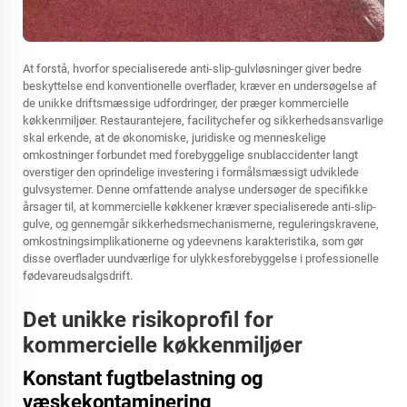
At forstå, hvorfor specialiserede anti-slip-gulvløsninger giver bedre
beskyttelse end konventionelle overflader, kræver en undersøgelse af
de unikke driftsmæssige udfordringer, der præger kommercielle
køkkenmiljøer. Restaurantejere, facilitychefer og sikkerhedsansvarlige
skal erkende, at de økonomiske, juridiske og menneskelige
omkostninger forbundet med forebyggelige snublaccidenter langt
overstiger den oprindelige investering i formålsmæssigt udviklede
gulvsystemer. Denne omfattende analyse undersøger de specifikke
årsager til, at kommercielle køkkener kræver specialiserede anti-slip-
gulve, og gennemgår sikkerhedsmechanismerne, reguleringskravene,
omkostningsimplikationerne og ydeevnens karakteristika, som gør
disse overflader uundværlige for ulykkesforebyggelse i professionelle
fødevareudsalgsdrift.
Det unikke risikoprofil for
kommercielle køkkenmiljøer
Konstant fugtbelastning og
væskekontaminering