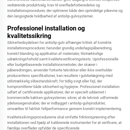
vedrørende produktvalg, krav til overfladeforberedelse og
installationsprocedurer, der optimerer både den oprindelige ydeevne og
den langsigtede holdbarhed af antislip-gulvsystemer.
Professionel installation og
kvalitetssikring
Sikkerhedsydelsen for antislip-gulv afhænger kritisk af korrekte
installationsprocedurer, herunder grundig underlagspåberedning,
korrekt blanding og applikation af materialer, tilstrækkelige
udrækningsforhold samt kvalitetsverificeringstests. Uprofessionelle
eller budgetbaserede installationsmetoder, der skærer i
påberedningen, anvender forkerte teknikker eller ikke overholder
producentens specifikationer, kan resultere i gulvbelægning med
utilstrækkelig slibestandskraft, for tidlig svigt eller fejl, der
kompromitterer både sikkerhed og hygiejne. Professionel installation
udført af certificerede applikatorer, der er specielt uddannet i
kommercielle køkken-gulvsystemer, sikrer, at de teknisk udformede
ydelsesegenskaber, der er indbygget i antislip-gulvprodukter,
omsættes til faktisk feltperformance gennem korrekt implementering.
Kvalitetssikringsprocedurerne skal omfatte friktionsprøvning efter
installationen ved hjælp af kalibrerede instrumenter for at verificere, at
færdige overflader opfylder de specificerede