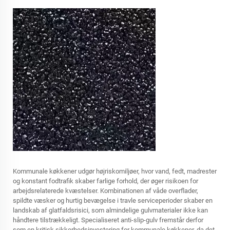
Kommunale køkkener udgør højriskomiljøer, hvor vand, fedt, madrester
og konstant fodtrafik skaber farlige forhold, der øger risikoen for
arbejdsrelaterede kvæstelser. Kombinationen af våde overflader,
spildte væsker og hurtig bevægelse i travle serviceperioder skaber en
landskab af glatfaldsrisici, som almindelige gulvmaterialer ikke kan
håndtere tilstrækkeligt. Specialiseret anti-slip-gulv fremstår derfor
som en kritisk sikkerhedsinvestering for kommunale køkkener, da det