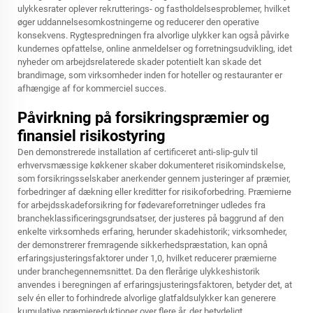
ulykkesrater oplever rekrutterings- og fastholdelsesproblemer, hvilket
øger uddannelsesomkostningerne og reducerer den operative
konsekvens. Rygtespredningen fra alvorlige ulykker kan også påvirke
kundernes opfattelse, online anmeldelser og forretningsudvikling, idet
nyheder om arbejdsrelaterede skader potentielt kan skade det
brandimage, som virksomheder inden for hoteller og restauranter er
afhængige af for kommerciel succes.
Påvirkning på forsikringspræmier og
finansiel risikostyring
Den demonstrerede installation af certificeret anti-slip-gulv til
erhvervsmæssige køkkener skaber dokumenteret risikomindskelse,
som forsikringsselskaber anerkender gennem justeringer af præmier,
forbedringer af dækning eller kreditter for risikoforbedring. Præmierne
for arbejdsskadeforsikring for fødevareforretninger udledes fra
brancheklassificeringsgrundsatser, der justeres på baggrund af den
enkelte virksomheds erfaring, herunder skadehistorik; virksomheder,
der demonstrerer fremragende sikkerhedspræstation, kan opnå
erfaringsjusteringsfaktorer under 1,0, hvilket reducerer præmierne
under branchegennemsnittet. Da den flerårige ulykkeshistorik
anvendes i beregningen af erfaringsjusteringsfaktoren, betyder det, at
selv én eller to forhindrede alvorlige glatfaldsulykker kan generere
kumulative præmiereduktioner over flere år, der betydeligt