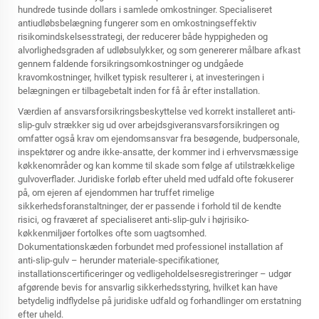
hundrede tusinde dollars i samlede omkostninger. Specialiseret
antiudløbsbelægning fungerer som en omkostningseffektiv
risikomindskelsesstrategi, der reducerer både hyppigheden og
alvorlighedsgraden af udløbsulykker, og som genererer målbare afkast
gennem faldende forsikringsomkostninger og undgåede
kravomkostninger, hvilket typisk resulterer i, at investeringen i
belægningen er tilbagebetalt inden for få år efter installation.
Værdien af ansvarsforsikringsbeskyttelse ved korrekt installeret anti-
slip-gulv strækker sig ud over arbejdsgiveransvarsforsikringen og
omfatter også krav om ejendomsansvar fra besøgende, budpersonale,
inspektører og andre ikke-ansatte, der kommer ind i erhvervsmæssige
køkkenområder og kan komme til skade som følge af utilstrækkelige
gulvoverflader. Juridiske forløb efter uheld med udfald ofte fokuserer
på, om ejeren af ejendommen har truffet rimelige
sikkerhedsforanstaltninger, der er passende i forhold til de kendte
risici, og fraværet af specialiseret anti-slip-gulv i højrisiko-
køkkenmiljøer fortolkes ofte som uagtsomhed.
Dokumentationskæden forbundet med professionel installation af
anti-slip-gulv – herunder materiale-specifikationer,
installationscertificeringer og vedligeholdelsesregistreringer – udgør
afgørende bevis for ansvarlig sikkerhedsstyring, hvilket kan have
betydelig indflydelse på juridiske udfald og forhandlinger om erstatning
efter uheld.