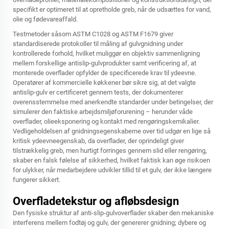
specifikt er optimeret til at opretholde greb, når de udsættes for vand,
olie og fødevareaffald.
Testmetoder såsom ASTM C1028 og ASTM F1679 giver
standardiserede protokoller til måling af gulvgnidning under
kontrollerede forhold, hvilket muliggør en objektiv sammenligning
mellem forskellige antislip-gulvprodukter samt verificering af, at
monterede overflader opfylder de specificerede krav til ydeevne.
Operatører af kommercielle køkkener bør sikre sig, at det valgte
antislip-gulv er certificeret gennem tests, der dokumenterer
overensstemmelse med anerkendte standarder under betingelser, der
simulerer den faktiske arbejdsmiljøforurening – herunder våde
overflader, olieeksponering og kontakt med rengøringskemikalier.
Vedligeholdelsen af gnidningsegenskaberne over tid udgør en lige så
kritisk ydeevneegenskab, da overflader, der oprindeligt giver
tilstrækkelig greb, men hurtigt forringes gennem slid eller rengøring,
skaber en falsk følelse af sikkerhed, hvilket faktisk kan øge risikoen
for ulykker, når medarbejdere udvikler tillid til et gulv, der ikke længere
fungerer sikkert.
Overfladetekstur og afløbsdesign
Den fysiske struktur af anti-slip-gulvoverflader skaber den mekaniske
interferens mellem fodtøj og gulv, der genererer gnidning; dybere og