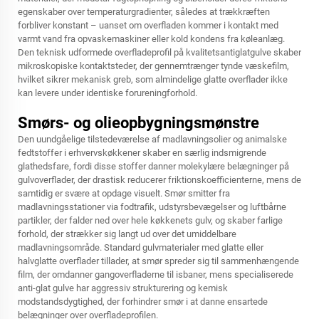
egenskaber over temperaturgradienter, således at trækkræften
forbliver konstant – uanset om overfladen kommer i kontakt med
varmt vand fra opvaskemaskiner eller kold kondens fra køleanlæg.
Den teknisk udformede overfladeprofil på kvalitetsantiglatgulve skaber
mikroskopiske kontaktsteder, der gennemtrænger tynde væskefilm,
hvilket sikrer mekanisk greb, som almindelige glatte overflader ikke
kan levere under identiske forureningforhold.
Smørs- og olieopbygningsmønstre
Den uundgåelige tilstedeværelse af madlavningsolier og animalske
fedtstoffer i erhvervskøkkener skaber en særlig indsmigrende
glathedsfare, fordi disse stoffer danner molekylære belægninger på
gulvoverflader, der drastisk reducerer friktionskoefficienterne, mens de
samtidig er svære at opdage visuelt. Smør smitter fra
madlavningsstationer via fodtrafik, udstyrsbevægelser og luftbårne
partikler, der falder ned over hele køkkenets gulv, og skaber farlige
forhold, der strækker sig langt ud over det umiddelbare
madlavningsområde. Standard gulvmaterialer med glatte eller
halvglatte overflader tillader, at smør spreder sig til sammenhængende
film, der omdanner gangoverfladerne til isbaner, mens specialiserede
anti-glat gulve har aggressiv strukturering og kemisk
modstandsdygtighed, der forhindrer smør i at danne ensartede
belægninger over overfladeprofilen.