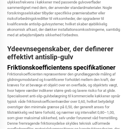
ulykkesfrekvens i køkkener med passende gulvoverflader
sammenlignet med dem, der anvender standardmaterialer. Nogle
forsikringsselskaber tilbyder specifikke præmierabatter eller
risikoforbedringskreditter til virksomheder, der opgraderer til
kvalificerede antislip-gulvsystemer, hvilket skaber øjeblikkelig
økonomisk afkast, der dækker installationsomkostningerne, samtidig
med at arbejdsmiljøets sikkerhed forbedres.
Ydeevnsegenskaber, der definerer
effektivt antislip-gulv
Friktionskoefficientens specifikationer
Friktionskoefficienten repræsenterer den grundlæggende måling af
glidningsmodstand og kvantificerer forholdet mellem den kraft, der
kræves for at bevæge et objekt over en overflade, og objektets vægt,
hvor højere værdier indikerer større greb og lavere risiko for at glide.
Specialiseret anti-slip-gulvbelægning til kommercielle køkkener opnår
typisk våde friktionskoefficientværdier over 0,60, hvilket betydeligt
overstiger den minimale grænse på 0,50, der generelt anses for
tilstrækkelig ved tørre forhold, og nærmer sig intervallet 0,80–1,00,
som giver maksimal sikkerhed, selv under forurenet våd fremstilling.
Denne fremragende friktionsydelse skyldes teknisk udformede
overfladeprofiler, materialekompositioner og konstruktionsdesign, der