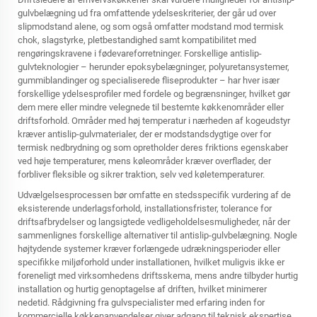
gulvbelægning ud fra omfattende ydelseskriterier, der går ud over
slipmodstand alene, og som også omfatter modstand mod termisk
chok, slagstyrke, pletbestandighed samt kompatibilitet med
rengøringskravene i fødevareforretninger. Forskellige antislip-
gulvteknologier – herunder epoksybelægninger, polyuretansystemer,
gummiblandinger og specialiserede fliseprodukter – har hver især
forskellige ydelsesprofiler med fordele og begrænsninger, hvilket gør
dem mere eller mindre velegnede til bestemte køkkenområder eller
driftsforhold. Områder med høj temperatur i nærheden af kogeudstyr
kræver antislip-gulvmaterialer, der er modstandsdygtige over for
termisk nedbrydning og som opretholder deres friktions egenskaber
ved høje temperaturer, mens køleområder kræver overflader, der
forbliver fleksible og sikrer traktion, selv ved køletemperaturer.
Udvælgelsesprocessen bør omfatte en stedsspecifik vurdering af de
eksisterende underlagsforhold, installationsfrister, tolerance for
driftsafbrydelser og langsigtede vedligeholdelsesmuligheder, når der
sammenlignes forskellige alternativer til antislip-gulvbelægning. Nogle
højtydende systemer kræver forlængede udrækningsperioder eller
specifikke miljøforhold under installationen, hvilket muligvis ikke er
foreneligt med virksomhedens driftsskema, mens andre tilbyder hurtig
installation og hurtig genoptagelse af driften, hvilket minimerer
nedetid. Rådgivning fra gulvspecialister med erfaring inden for
kommercielle køkkenanvendelser giver adgang til teknisk ekspertise