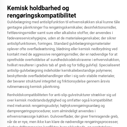
Kemisk holdbarhed og
rengøringskompatibilitet
Gulvbelægning med antislipfunktion til erhvervskøkken skal kunne tåle
gentagne påvirkninger fra rengøringskemikalier, desinfektionsmidler,
fettløsningsmidler samt sure eller alkaliske stoffer, der anvendes i
fødevareservicehygiejne, uden at de materialeegenskaber, der sikrer
antislipfunktionen, forringes. Standard gulvbelægningsmaterialer
oplever ofte overfladeætsning, blødning eller kemisk nedbrydning ved
kontakt med de aggressive rengøringsmidler, der er nødvendige for at
opretholde overholdelse af sundhedskodekskravene i erhvervskøkken,
hvilket resulterer i gradvis tab af greb og for tidlig gulvfejl. Specialiseret
antislip-gulvbelægning indeholder kemikaliebestandige polymerer,
beskyttende overfladebehandlinger eller i sig selv stabile materialer,
der bevarer strukturel integritet og friktionsydelse gennem årsvis
rutinemæssig kemisk påvirkning.
Renholdskompatibiliteten for anti-slip-gulvstrukturer strækker sig ud
over kemisk modstandsdygtighed og omfatter også kompatibilitet
med mekanisk rengøringsudstyr, højtryksrengøringsanlæg og
damprengøringsprocedurer, som almindeligt anvendes i
erhvervsmæssige køkken. Gulvoverflader, der giver fremragende greb,
når de er nye, men ikke kan klare de nødvendige rengøringsprocesser,