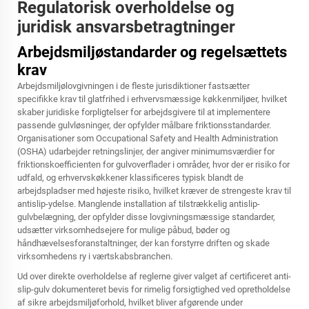
Regulatorisk overholdelse og
juridisk ansvarsbetragtninger
Arbejdsmiljøstandarder og regelsættets
krav
Arbejdsmiljølovgivningen i de fleste jurisdiktioner fastsætter
specifikke krav til glatfrihed i erhvervsmæssige køkkenmiljøer, hvilket
skaber juridiske forpligtelser for arbejdsgivere til at implementere
passende gulvløsninger, der opfylder målbare friktionsstandarder.
Organisationer som Occupational Safety and Health Administration
(OSHA) udarbejder retningslinjer, der angiver minimumsværdier for
friktionskoefficienten for gulvoverflader i områder, hvor der er risiko for
udfald, og erhvervskøkkener klassificeres typisk blandt de
arbejdspladser med højeste risiko, hvilket kræver de strengeste krav til
antislip-ydelse. Manglende installation af tilstrækkelig antislip-
gulvbelægning, der opfylder disse lovgivningsmæssige standarder,
udsætter virksomhedsejere for mulige påbud, bøder og
håndhævelsesforanstaltninger, der kan forstyrre driften og skade
virksomhedens ry i værtskabsbranchen.
Ud over direkte overholdelse af reglerne giver valget af certificeret anti-
slip-gulv dokumenteret bevis for rimelig forsigtighed ved opretholdelse
af sikre arbejdsmiljøforhold, hvilket bliver afgørende under