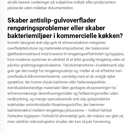
skulle basere vurderinger på subjektive indtryk eller producenters
påstande uden målebar dokumentation.
Skaber antislip-gulvoverflader
rengøringsproblemer eller skaber
bakteriemiljøer i kommercielle køkken?
Korrekt designet anti-slip-gulv til erhvervskøkken integrerer
overfladeteksturer og materialekompositioner, der balancerer
glatthedsmodstand mod kravene til rengøringseffektivitet og hygiejne,
hvor moderne systemer er udviklet til at lette grundig rengøring uden at
påvirke gnidningsegenskaberne. Teksturmønstrene i kvalitetsanti-slip-
gulv gør det muligt for rengøringsudstyr og -midler at nå effektivt ind i
overfladeufuldkommenhederne, samtidig med at de undgår dybe
sprækker, der kunne skjule bakterier eller fødevarepartikler.
Kemikaliebestandige materialer tåler gentagne eksponeringer for
erhvervsmæssige desinficeringsmidler og fettløsningsmidler uden
nedbrydning, og mange specialiserede anti-slip-gulvprodukter
indeholder antimikrobielle tilsætningsstoffer, der hæmmer
bakterievækst mellem rengøringscyklusserne – hvilket faktisk
forbedrer hygiejnen i forhold til almindeligt gulv, der måske ser glat ud,
men udvikler mikroskopiske skader, der kan skjule forurening.