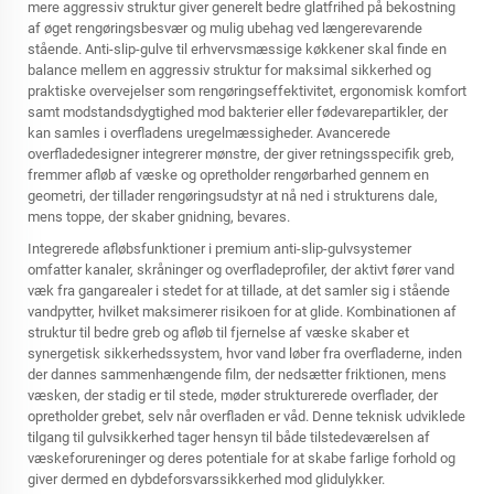
mere aggressiv struktur giver generelt bedre glatfrihed på bekostning
af øget rengøringsbesvær og mulig ubehag ved længerevarende
stående. Anti-slip-gulve til erhvervsmæssige køkkener skal finde en
balance mellem en aggressiv struktur for maksimal sikkerhed og
praktiske overvejelser som rengøringseffektivitet, ergonomisk komfort
samt modstandsdygtighed mod bakterier eller fødevarepartikler, der
kan samles i overfladens uregelmæssigheder. Avancerede
overfladedesigner integrerer mønstre, der giver retningsspecifik greb,
fremmer afløb af væske og opretholder rengørbarhed gennem en
geometri, der tillader rengøringsudstyr at nå ned i strukturens dale,
mens toppe, der skaber gnidning, bevares.
Integrerede afløbsfunktioner i premium anti-slip-gulvsystemer
omfatter kanaler, skråninger og overfladeprofiler, der aktivt fører vand
væk fra gangarealer i stedet for at tillade, at det samler sig i stående
vandpytter, hvilket maksimerer risikoen for at glide. Kombinationen af
struktur til bedre greb og afløb til fjernelse af væske skaber et
synergetisk sikkerhedssystem, hvor vand løber fra overfladerne, inden
der dannes sammenhængende film, der nedsætter friktionen, mens
væsken, der stadig er til stede, møder strukturerede overflader, der
opretholder grebet, selv når overfladen er våd. Denne teknisk udviklede
tilgang til gulvsikkerhed tager hensyn til både tilstedeværelsen af
væskeforureninger og deres potentiale for at skabe farlige forhold og
giver dermed en dybdeforsvarssikkerhed mod glidulykker.