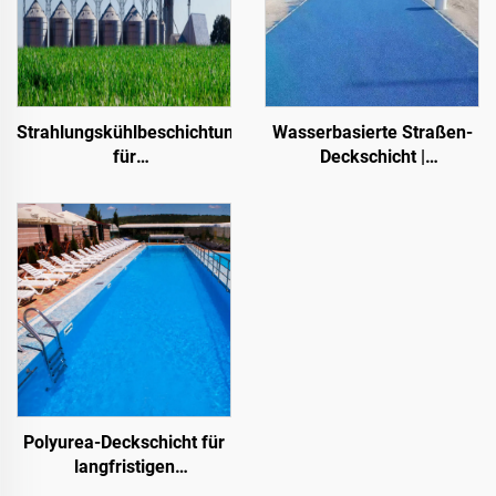
Strahlungskühlbeschichtungen
Wasserbasierte Straßen-
für
Deckschicht |
Transformatorkabinettgehäuse,
Mehrsubstrat-
Farbstahl-
Farbumschicht für innen-
Dachplattenfabrikgebäude,
und außenliegende
Getreidespeicherbehälter,
Fahrbahnen
Öltanks
Polyurea-Deckschicht für
langfristigen
Wasserschutz, z. B. für