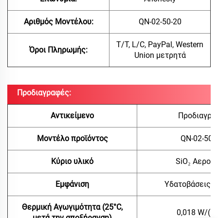
Αριθμός Μοντέλου:
QN-02-50-20
T/T, L/C, PayPal, Western
Όροι Πληρωμής:
Union
μετρητά
Προδιαγραφές:
Αντικείμενο
Προδιαγρα
Μοντέλο προϊόντος
QN-02-50-
Κύριο υλικό
SiO₂ Αερογ
Εμφάνιση
Υδατοβάσεις 
Θερμική Αγωγιμότητα (25°C,
0,018 W/(m
μετά την αποξήρανση)