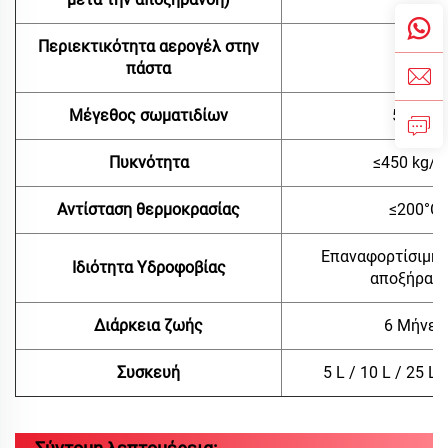
Περιεκτικότητα αερογέλ στην
20%
πάστα
Μέγεθος σωματιδίων
50 μm
Πυκνότητα
≤450 kg/m
Αντίσταση θερμοκρασίας
≤200°C
Επαναφορτίσιμη 
Ιδιότητα Υδροφοβίας
αποξήραν
Διάρκεια ζωής
6 Μήνες
Συσκευή
5 L / 10 L / 25 L