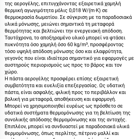
της αερογέλης, επιτυγχάνοντας εξαιρετικά χαμηλή
θερμική αγωγιμότητα μόλις 0,018 W/(m·K) σε
θερμοκρασία δωματίου. Σε σύγκριση με τα παραδοσιακά
υλικά μόνωσης, μειώνει σημαντικά τη μεταφορά
θερμότητας και βελτιώνει την ενεργειακή απόδοση.
Ταυτόχρονα, το αποξηραμένο υλικό μπορεί να φτάσει
πυκνότητα όσο χαμηλή όσο 60 kg/m³, προσφέροντας
τόσο υψηλή απόδοση μόνωσης όσο και ελαφρύτητα,
γεγονός που είναι ιδιαίτερα σημαντικό για εφαρμογές με
αυστηρούς περιορισμούς ως προς το βάρος και τον
χώρο.
Η πάστα αερογέλης προσφέρει επίσης εξαιρετική
συμβατότητα και ευελιξία επεξεργασίας. Ως υδατική
πάστα, είναι ασφαλής, φιλική προς το περιβάλλον και
βολική για μεταφορά, αποθήκευση και εφαρμογή.
Μπορεί να χρησιμοποιηθεί ευρέως ως πρόσθετο σε
υδατικά συστήματα θερμομόνωσης για τη βελτίωση της
συνολικής απόδοσης θερμομόνωσης και της αντοχής.
Επιπλέον, μπορεί να συνδυαστεί με παραδοσιακά υλικά
θερμομόνωσης, όπως περλίτης, πέτρινο μαλλί και