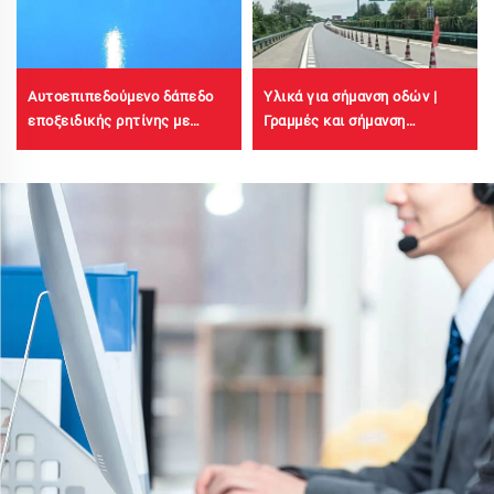
Αυτοεπιπεδούμενο δάπεδο
Υλικά για σήμανση οδών |
εποξειδικής ρητίνης με
Γραμμές και σήμανση
χρωματιστή άμμο | Για
κυκλοφορίας για
εμπορικά, βιομηχανικά και
ασφαλτοστρώσεις και
υψηλής ποιότητας
σκυροδετήνες επιφάνειες
κατοικησιακά έργα