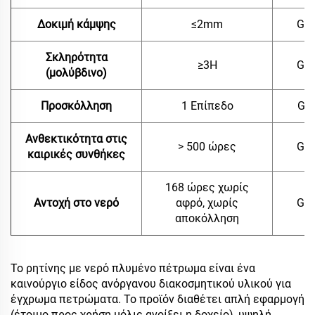
Δοκιμή κάμψης
≤2mm
GB/
Σκληρότητα
≥3H
GB/
(μολύβδινο)
Προσκόλληση
1 Επίπεδο
GB 
Ανθεκτικότητα στις
> 500 ώρες
GB/
καιρικές συνθήκες
168 ώρες χωρίς
Αντοχή στο νερό
αφρό, χωρίς
GB/
αποκόλληση
Το ρητίνης με νερό πλυμένο πέτρωμα είναι ένα
καινούργιο είδος ανόργανου διακοσμητικού υλικού για
έγχρωμα πετρώματα. Το προϊόν διαθέτει απλή εφαρμογή
(έτοιμο προς χρήση μόλις ανοίξει η δοχείο), υψηλή