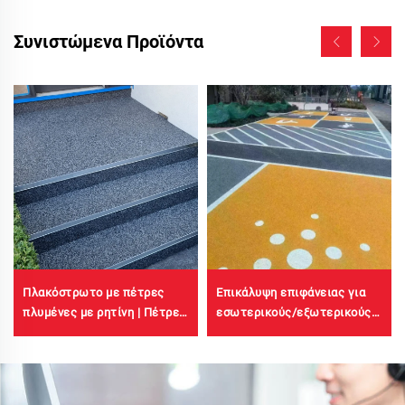
Συνιστώμενα Προϊόντα
Πλακόστρωτο με πέτρες
Επικάλυψη επιφάνειας για
πλυμένες με ρητίνη | Πέτρες
εσωτερικούς/εξωτερικούς
με οστεοειδή δομή,
σιδηροδρομικούς δρόμους
κρυστάλλινες πέτρες,
από τσιμεντοκονίαμα
πέτρινο χαλί για εμπορικούς
(χρησιμοποιείται με
και κατοικησιακούς χώρους
πρωτοβάθμια επίστρωση