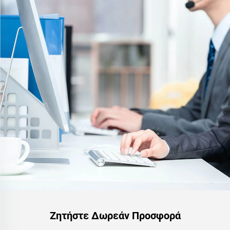
ST400), ασφαλτοστρώσεις,
υδροπροστασία ασφάλτου,
ανανέωση με πυριτικό PU,
PMA, EPDM, εποξειδικά
υποστρώματα βασισμένα σε
νερό/έλαιο, μάρμαρο,
πλακάκια πλακόστρωσης,
διαπερατό σκυρόδεμα,
εφαρμογές για οχήματα κ.λπ.
Ζητήστε Δωρεάν Προσφορά