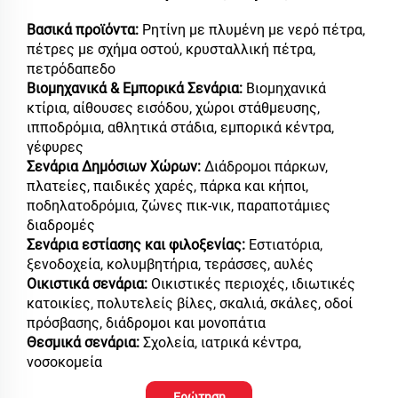
Βασικά προϊόντα:
Ρητίνη με πλυμένη με νερό πέτρα,
πέτρες με σχήμα οστού, κρυσταλλική πέτρα,
πετρόδαπεδο
Βιομηχανικά & Εμπορικά Σενάρια:
Βιομηχανικά
κτίρια, αίθουσες εισόδου, χώροι στάθμευσης,
ιπποδρόμια, αθλητικά στάδια, εμπορικά κέντρα,
γέφυρες
Σενάρια Δημόσιων Χώρων:
Διάδρομοι πάρκων,
πλατείες, παιδικές χαρές, πάρκα και κήποι,
ποδηλατοδρόμια, ζώνες πικ-νικ, παραποτάμιες
διαδρομές
Σενάρια εστίασης και φιλοξενίας:
Εστιατόρια,
ξενοδοχεία, κολυμβητήρια, τεράσσες, αυλές
Οικιστικά σενάρια:
Οικιστικές περιοχές, ιδιωτικές
κατοικίες, πολυτελείς βίλες, σκαλιά, σκάλες, οδοί
πρόσβασης, διάδρομοι και μονοπάτια
Θεσμικά σενάρια:
Σχολεία, ιατρικά κέντρα,
νοσοκομεία
Ερώτηση