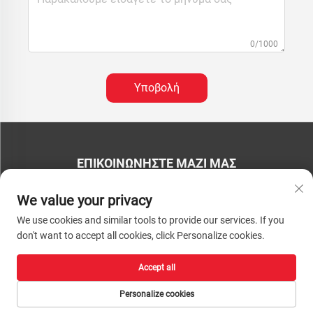
0/1000
Υποβολή
ΕΠΙΚΟΙΝΩΝΉΣΤΕ ΜΑΖΊ ΜΑΣ
Τηλέφωνο:
+86-13793890209
We value your privacy
Τηλ.:
+86-13793890209
We use cookies and similar tools to provide our services. If you
don't want to accept all cookies, click Personalize cookies.
Ταχυδρομείο:
[email protected]
Πνευματικά Δικαιώματα © 2026 Shandong Huacheng High-Tech Material
Accept all
Technology Co., Ltd. Με επιφύλαξη παντός δικαιώματος. |
Πολιτική
απορρήτου
Personalize cookies