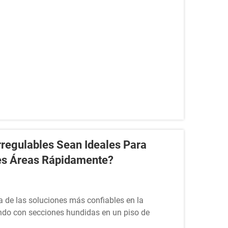
suelo debe ser capaz de absorber y distribuir...
egulables Sean Ideales Para
des Áreas Rápidamente?
 de las soluciones más confiables en la
ando con secciones hundidas en un piso de
mercial, un compuesto autorregulable ofrece...