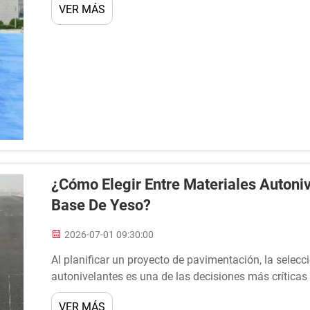
VER MÁS
¿Cómo Elegir Entre Materiales Autoni
Base De Yeso?
2026-07-01 09:30:00
Al planificar un proyecto de pavimentación, la selecc
autonivelantes es una de las decisiones más crítica
el mercado son los materiales autonivelantes a base
VER MÁS
base de yeso...