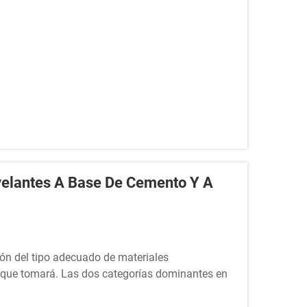
velantes A Base De Cemento Y A
ión del tipo adecuado de materiales
s que tomará. Las dos categorías dominantes en
 de cemento y los materiales autonivelantes a