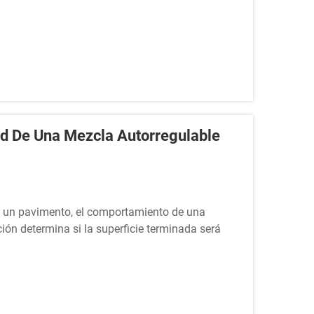
ad De Una Mezcla Autorregulable
de un pavimento, el comportamiento de una
ión determina si la superficie terminada será
Las características de flujo y la viscosidad...