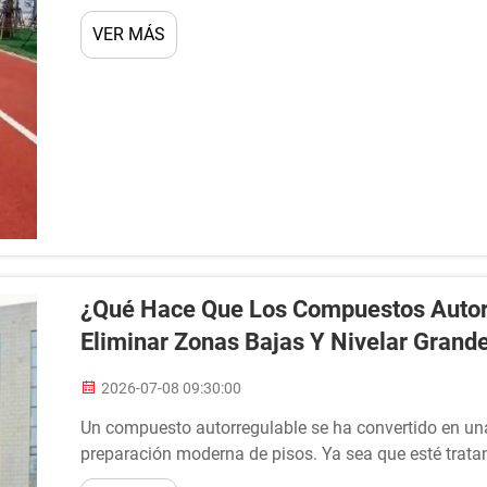
constante forman parte de las operaciones diarias, el 
VER MÁS
¿Qué Hace Que Los Compuestos Autorr
Eliminar Zonas Bajas Y Nivelar Gran
2026-07-08 09:30:00
Un compuesto autorregulable se ha convertido en una
preparación moderna de pisos. Ya sea que esté trat
almacén o con sustratos irregulares en un espacio co