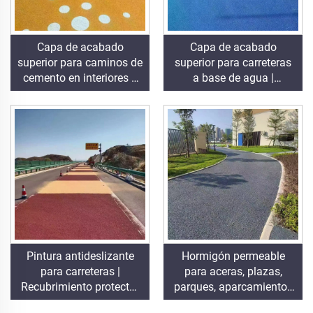
Capa de acabado
Capa de acabado
superior para caminos de
superior para carreteras
cemento en interiores y
a base de agua |
exteriores (usado junto
Recubrimiento coloreado
con el imprimador
adaptable a múltiples
ST400), carreteras
sustratos para
asfálticas,
pavimentos interiores y
impermeabilización
exteriores
asfáltica, renovación de
poliuretano siliconado,
PMA, EPDM, sustratos
epoxi a base de agua o
aceite, mármol, baldosas
de pavimentación,
Pintura antideslizante
Hormigón permeable
hormigón drenante,
para carreteras |
para aceras, plazas,
aplicaciones vehiculares,
Recubrimiento protector
parques, aparcamientos
etc.
adaptable a múltiples
y otras zonas; es un