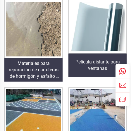
industriales y
pavimentos de asfalto y
residenciales de alta
hormigón
gama
Película aislante para
Materiales para
ventanas
reparación de carreteras
de hormigón y asfalto |
Restauración de defectos
en pavimentos y
renovación superficial