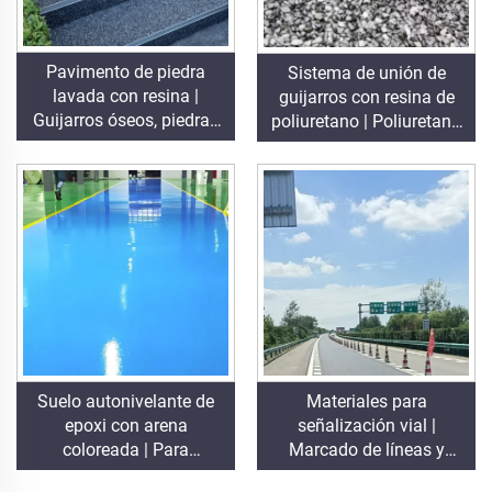
Pavimento de piedra
Sistema de unión de
lavada con resina |
guijarros con resina de
Guijarros óseos, piedras
poliuretano | Poliuretano
cristalinas, alfombra de
hidroxipropílico para
piedra para uso
paisajismo y decoración
comercial y residencial
Suelo autonivelante de
Materiales para
epoxi con arena
señalización vial |
coloreada | Para
Marcado de líneas y
proyectos comerciales,
señales de tráfico en