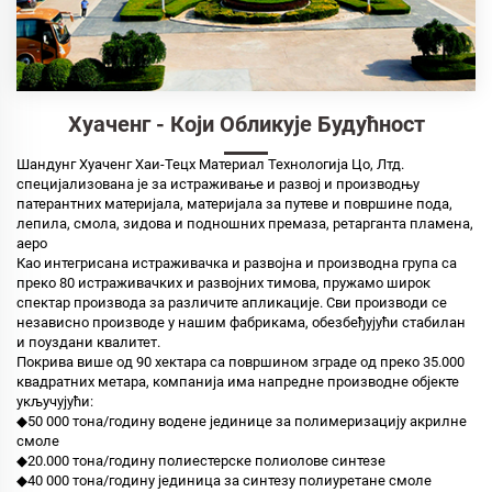
Хуаченг - Који Обликује Будућност
Шандунг Хуаченг Хаи-Тецх Материал Технологија Цо, Лтд.
специјализована је за истраживање и развој и производњу
патерантних материјала, материјала за путеве и површине пода,
лепила, смола, зидова и подношних премаза, ретарганта пламена,
аеро
Као интегрисана истраживачка и развојна и производна група са
преко 80 истраживачких и развојних тимова, пружамо широк
спектар производа за различите апликације. Сви производи се
независно производе у нашим фабрикама, обезбеђујући стабилан
и поуздани квалитет.
Покрива више од 90 хектара са површином зграде од преко 35.000
квадратних метара, компанија има напредне производне објекте
укључујући:
◆50 000 тона/годину водене јединице за полимеризацију акрилне
смоле
◆20.000 тона/годину полиестерске полиолове синтезе
◆40 000 тона/годину јединица за синтезу полиуретане смоле