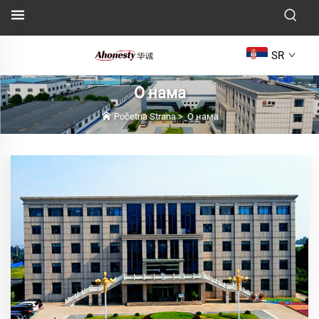
SR
О нама
Početna Strana
>
О нама