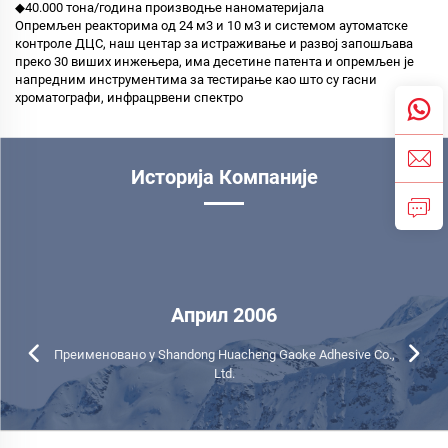
◆40.000 тона/година производње наноматеријала
Опремљен реакторима од 24 м3 и 10 м3 и системом аутоматске
контроле ДЦС, наш центар за истраживање и развој запошљава
преко 30 виших инжењера, има десетине патента и опремљен је
напредним инструментима за тестирање као што су гасни
хроматографи, инфрацрвени спектро
Историја Компаније
Април 2006
Преименовано у Shandong Huacheng Gaoke Adhesive Co.,
Ltd.