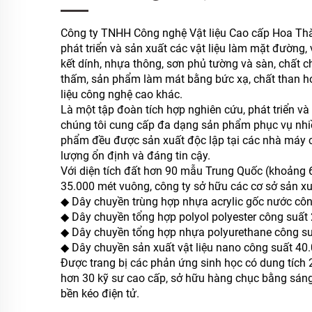
Công ty TNHH Công nghệ Vật liệu Cao cấp Hoa Th
phát triển và sản xuất các vật liệu làm mặt đường,
kết dính, nhựa thông, sơn phủ tường và sàn, chất 
thấm, sản phẩm làm mát bằng bức xạ, chất than hóa,
liệu công nghệ cao khác.
Là một tập đoàn tích hợp nghiên cứu, phát triển và
chúng tôi cung cấp đa dạng sản phẩm phục vụ nhi
phẩm đều được sản xuất độc lập tại các nhà máy c
lượng ổn định và đáng tin cậy.
Với diện tích đất hơn 90 mẫu Trung Quốc (khoảng 6
35.000 mét vuông, công ty sở hữu các cơ sở sản xu
◆ Dây chuyền trùng hợp nhựa acrylic gốc nước cô
◆ Dây chuyền tổng hợp polyol polyester công suấ
◆ Dây chuyền tổng hợp nhựa polyurethane công s
◆ Dây chuyền sản xuất vật liệu nano công suất 4
Được trang bị các phản ứng sinh học có dung tích 
hơn 30 kỹ sư cao cấp, sở hữu hàng chục bằng sáng 
bền kéo điện tử.