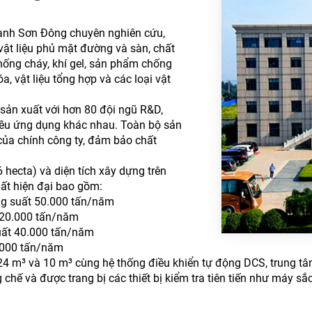
ành Sơn Đông chuyên nghiên cứu,
 vật liệu phủ mặt đường và sàn, chất
chống cháy, khí gel, sản phẩm chống
 vật liệu tổng hợp và các loại vật
 sản xuất với hơn 80 đội ngũ R&D,
ều ứng dụng khác nhau. Toàn bộ sản
ủa chính công ty, đảm bảo chất
 hecta) và diện tích xây dựng trên
ất hiện đại bao gồm:
ng suất 50.000 tấn/năm
t 20.000 tấn/năm
uất 40.000 tấn/năm
0.000 tấn/năm
24 m³ và 10 m³ cùng hệ thống điều khiển tự động DCS, trung tâ
chế và được trang bị các thiết bị kiểm tra tiên tiến như máy s