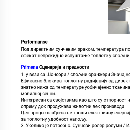
Performanse
Под директним сунчевим зраком, температура п
ефекат непрекидно испуштање топлоте у спољни 
Primena
Сценарија и предности
1. у вези са Шонсори / спољни оранжери Значај
Ефикасно блокира топлотну радијацију од директ
знатно нижа од температуре уобичајених тканина
мобилној сенци.
Интегрисан са својствима као што су отпорност н
опрему док продужава животни век производа.
Цео процес хлађења не троши електричну енерги
за топлотну удобност напољу.
2. Уколико је потребно. Сунчеви ролер ролуми 