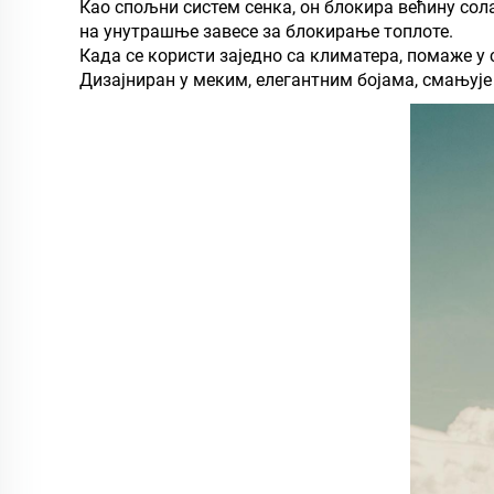
Као спољни систем сенка, он блокира већину сол
на унутрашње завесе за блокирање топлоте.
Када се користи заједно са климатера, помаже у
Дизајниран у меким, елегантним бојама, смањује 