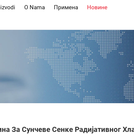
izvodi
O Nama
Примена
Новине
ина За Сунчеве Сенке Радијативног Хл