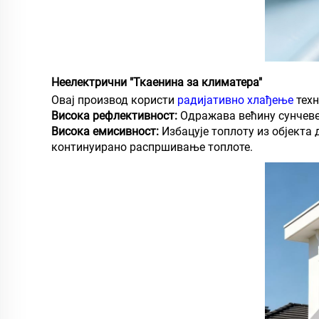
Неелектрични "Ткаенина за климатера"
Овај производ користи
радијативно хлађење
тех
Висока рефлективност:
Одражава већину сунчеве 
Висока емисивност:
Избацује топлоту из објекта
континуирано распршивање топлоте.