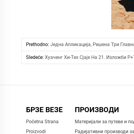
Prethodno:
Једна Апликација, Решена Три Глав
Sledeće:
Хуаченг Хи-Тех Сјаје На 21. Изложби Р+
БРЗЕ ВЕЗЕ
ПРОИЗВОДИ
Početna Strana
Материјали за путеве и п
Proizvodi
Радијативни производи з