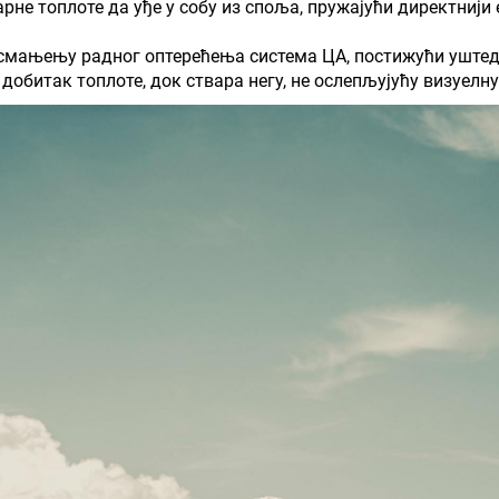
арне топлоте да уђе у собу из споља, пружајући директни
 смањењу радног оптерећења система ЦА, постижући уштеду
добитак топлоте, док ствара негу, не ослепљујућу визуелн