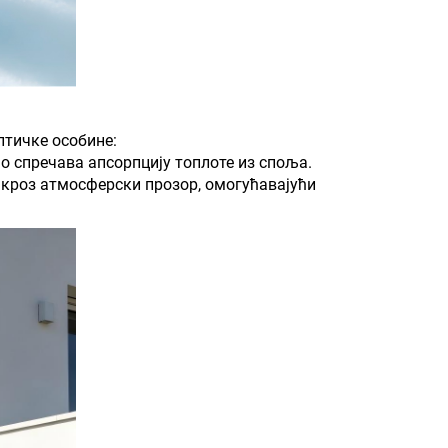
птичке особине:
о спречава апсорпцију топлоте из споља.
 кроз атмосферски прозор, омогућавајући