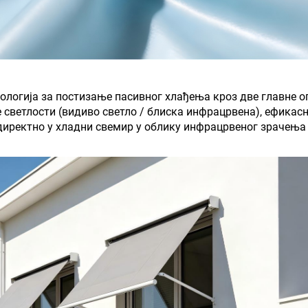
нологија за постизање пасивног хлађења кроз две главне о
светлости (видиво светло / блиска инфрацрвена), ефикасн
 директно у хладни свемир у облику инфрацрвеног зрачења