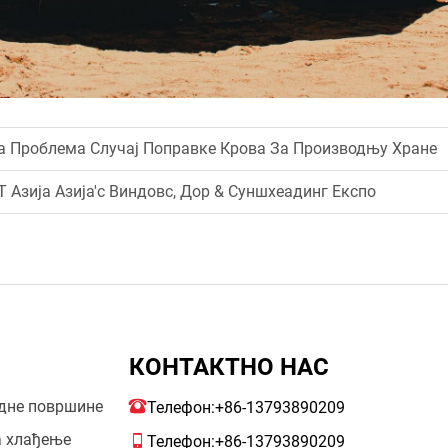
на Проблема Случај Поправке Крова За Производњу Хране
Т Азија Азија'с Виндовс, Дор & Суншхеадинг Експо
КОНТАКТНО НАС
одне површине
Телефон:
+86-13793890209
а хлађење
Телефон:
+86-13793890209