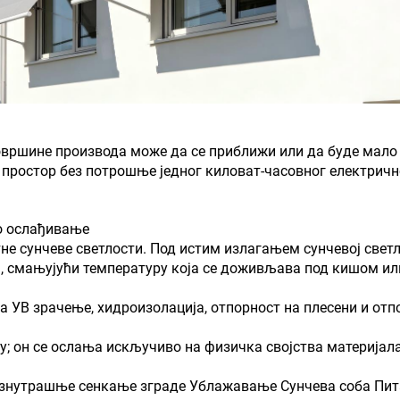
овршине производа може да се приближи или да буде мало
простор без потрошње једног киловат-часовног електрично
но ослађивање
не сунчеве светлости. Под истим излагањем сунчевој светл
, смањујући температуру која се доживљава под кишом или
а УВ зрачење, хидроизолација, отпорност на плесени и отп
ју; он се ослања искључиво на физичка својства материја
/ Изнутрашње сенкање зграде Ублажавање Сунчева соба Пи