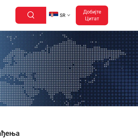
Добијте
SR
Цитат
ађења