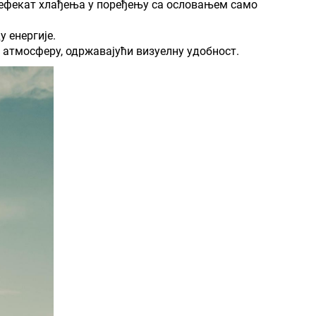
ји ефекат хлађења у поређењу са ословањем само
 енергије.
у атмосферу, одржавајући визуелну удобност.