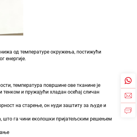
 нижа од температуре окружења, постижући
г енергије.
ости, температура површине ове тканине је
 тенком и пружајући хладан осећај сличан
орност на старење, он нуди заштиту за људе и
ла, што га чини еколошки пријатељским решењем
тање