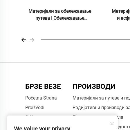
Камене плоче испране смолом и
Систем 
водом | Коштани шљунак,
по
кристални камен, камени тепих за
Хидро
комерцијалне и стамбене објекте
уређе
БРЗЕ ВЕЗЕ
ПРОИЗВОДИ
Početna Strana
Материјали за путеве и п
Proizvodi
Радијативни производи з
O Nama
Производи из аерогела
Примена
Производи који су водоо
We value your privacy