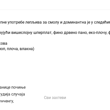
не употребе лепљива за смолу и доминантна је у следећи
јући вишеслојну шперплат, фино дрвено пано, еко-плочу, ф
кова
оп, плоча, влакна)
танице почиње
удија случаја
Сви захтеви
унченгу,