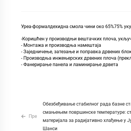
Уреа-формалдехидна смола чини око 65%75% укуп
-Коришћен у производњи вештачких плоча, укључу
- Монтажа и производња намештаја
- Заједничење, затезање и поправка дрвених бло
- Производња инжењерских дрвених плоча (прекл
- Фанерирање панела и ламинирање дрвета
Обезбеђивање стабилног рада базне с
смањењем површинске температуре: ст
Пре
материјала за радијативно хлађење у Ј
Шанси