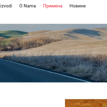
izvodi
O Nama
Примена
Новине