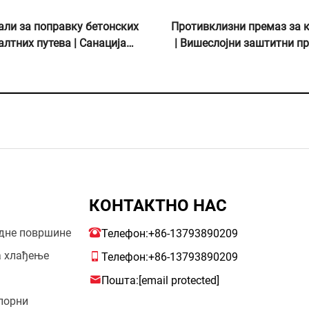
за лепљење каменчића од
Материјали за обележ
лиуретанске смоле |
путева | Обележава
ксипропил полиуретан за
саобраћајних линија и зн
ње и декорацију пејзажа
асфалтне и бетонске ко
КОНТАКТНО НАС
одне површине
Телефон:
+86-13793890209
а хлађење
Телефон:
+86-13793890209
Пошта:
[email protected]
тпорни