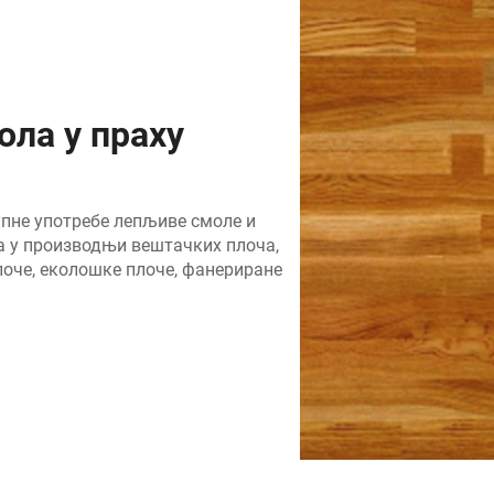
ла у праху
пне употребе лепљиве смоле и
а у производњи вештачких плоча,
лоче, еколошке плоче, фанериране