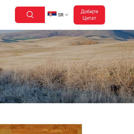
Добијте
SR
Цитат