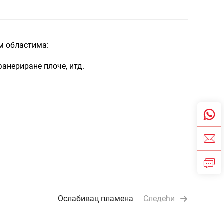
м областима:
анериране плоче, итд.
Ослабивац пламена
Следећи