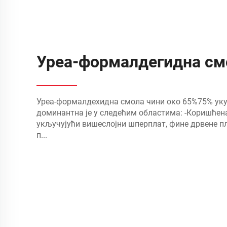
Уреа-формалдегидна смо
Уреа-формалдехидна смола чини око 65%75% уку
доминантна је у следећим областима: -Коришћен
укључујући вишеслојни шперплат, фине дрвене п
п...