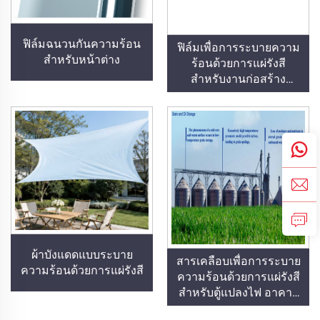
ฟิล์มฉนวนกันความร้อน
ฟิล์มเพื่อการระบายความ
สำหรับหน้าต่าง
ร้อนด้วยการแผ่รังสี
สำหรับงานก่อสร้าง
อุปกรณ์ไฟฟ้า คลังสินค้า
อุตสาหกรรมและพิเศษ ถัง
น้ำมัน คลังเก็บธัญพืช
ระบบขนส่งและสิ่งอำนวย
ความสะดวกกลางแจ้ง
รวมถึงการใช้งานในไลฟ์
สไตล์รูปแบบใหม่
ผ้าบังแดดแบบระบาย
สารเคลือบเพื่อการระบาย
ความร้อนด้วยการแผ่รังสี
ความร้อนด้วยการแผ่รังสี
สำหรับตู้แปลงไฟ อาคาร
โรงงานแผ่นเหล็กสี ถังเก็บ