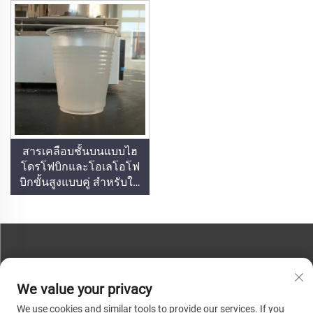
ธัญพืช ถังเก็บน้ำมัน
สารเคลือบชั้นบนแบบไฮ
โดรโฟบิกและโอเลโอโฟ
บิกขั้นสูงแบบคู่ สำหรับใช้
ร่วมกับสารเคลือบเพื่อการ
ระบายความร้อนด้วย
การแผ่รังสี หรือในสถาน
การณ์อื่นๆ ที่ต้องการ
คุณสมบัติทั้งแบบกันน้ำ
ติดต่อเรา
และกันน้ำมัน
We value your privacy
โทรศัพท์:
+86-13793890209
We use cookies and similar tools to provide our services. If you