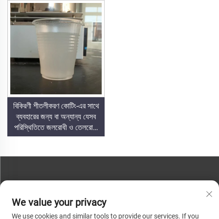
কোটিং
বিকিরণী শীতলীকরণ কোটিং-এর সাথে
ব্যবহারের জন্য বা অন্যান্য যেসব
পরিস্থিতিতে জলরোধী ও তেলরোধী
বৈশিষ্ট্য প্রয়োজন, সেগুলোর জন্য
ডুয়াল-সুপারহাইড্রোফোবিক ও
সুপারঅলিওফোবিক টপ কোট
যোগাযোগ করুন
We value your privacy
ফোন:
+86-13793890209
We use cookies and similar tools to provide our services. If you