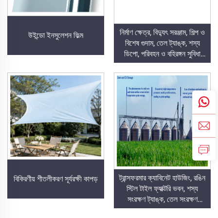
নির্মাণ ক্ষেত্র, বিদ্যুৎ সরঞ্জাম, শিল্প ও
উইন্ডো ইনসুলেশন ফিল্ম
বিশেষ গুদাম, তেল ট্যাঙ্ক, শস্য
ডিপো, পরিবহন ও বহিরঙ্গন সুবিধা
এবং আবির্ভাবশীল জীবনযাপনের
অ্যাপ্লিকেশনগুলির জন্য বিকিরণী
শীতলীকরণ ফিল্ম
ট্রান্সফরমার ক্যাবিনেট হাউজিং, রঙিন
বিকিরণীয় শীতলীকরণ সূর্যরক্ষী কাপড়
স্টিল টাইল ফ্যাক্টরি ভবন, শস্য
সংরক্ষণ ট্যাঙ্ক, তেল সংরক্ষণ
ট্যাঙ্কের জন্য বিকিরণী শীতলীকরণ