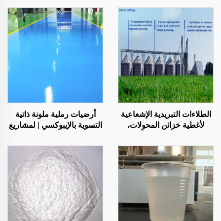
الطلاءات التبريدية الإشعاعية
أرضيات رملية ملونة ذاتية
لأغطية خزائن المحولات،
التسوية بالإيبوكسي | لمشاريع
والمصانع التي تُنتج ألواح
تجارية وصناعية وسكنية
الصلب الملونة، وصوامع
فاخرة
تخزين الحبوب، وخزانات
تخزين النفط