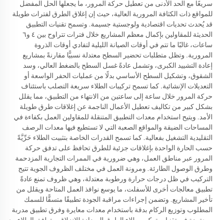
سريعًا مع الحد الأدنى من تعطيل حركة المرور، ما يجعلها الحل المفضل
للمواقع ذات الكثافة المرورية العالية، حيث إن إغلاق الطرق لفترات طويلة
قد يُحدث تحديات اقتصادية ولوجستية جسيمة. وتسمح تقنيات التطبيق
الحديثة للمقاولين بإكمال معظم المشاريع خلال فترات تتراوح بين ٤ و٦
ساعات، غالبًا ما تتم في أوقات الصيانة الليلية لتفادي أوقات الذروة
المرورية. وتظل متطلبات تحضير السطح معتدلة نسبيًّا مقارنةً بمشاريع
إعادة التشييد الكبرى، وتشمل عادةً غسل السطح بالضغط العالي، وسد
الشقوق، وتشكيل السطح الأساسي بدلًا من عمليات الحفر الواسعة أو
التعديلات الإنشائية. كما تسمح تركيبات الطلاء سريعة التصلب باستئناف
حركة المرور خلال ساعة إلى ساعتين من الانتهاء من التطبيق، مما يقلل
بشكل كبير من تكاليف تعطيل الأعمال الناجمة عن إغلاقات طرق طويلة
الأمد. ويتيح استخدام معدات التطبيق المتنقلة للمقاولين العمل بكفاءة في
المساحات الضيقة والمواقع الصعبة التي لا تستطيع فيها معدات الرصف
التقليدية التشغيل بفعالية. كما تسمح القدرات الخاصة بتثبيت الطلاء حَرِّيَّةً
حسب الحارة الواحدة بإغلاقات جزئية للطرق تحافظ على تدفق حركة
المرور عبر مناطق العمل، وهي ضرورية في الممرات التجارية المزدحمة
وطرق الوصول الطارئة. ومرونة العمل في مختلف الظروف الجوية تتيح
التركيب في ظل درجات حرارة ورطوبة معتدلة، وهي ظروف تمنع عادةً
تطبيق معالجات أخرى للأسفلت، ما يوسع نوافذ العمل المتاحة ويقلل من
تأخير المشاريع. وتضمن إجراءات مراقبة الجودة تطبيقًا متسقًّا للسمك
المطلوب وتوزيع الركام بدقة باستخدام معدات معايرة وفرق تطبيق مدربة