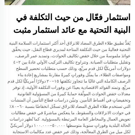
استثمار فعّال من حيث التكلفة في
البنية التحتية مع عائد استثمار مثبت
يُعَدُّ تطبيق طلاء الطرق المضاد للانزلاق أحد أكثر استثمارات السلامة البنية
التحتية فعاليةً من حيث التكلفة المتاحة لمديري قطاع النقل، حيث يحقِّق
عوائدَ ملموسةً من خلال خفض تكاليف الحوادث، وتمديد عمر الرصف،
وتقليل متطلبات الصيانة. وتتراوح تكاليف التركيب الأولي عادةً بين ٢–٤
دولارات أمريكيًّا لكل قدم مربَّع، وذلك حسب متطلبات تحضير السطح
ومواصفات الطلاء، ما يمثِّل وفوراتٍ كبيرةً مقارنةً بمشاريع إعادة بناء
الرصف الكاملة التي غالبًا ما تتجاوز تكلفتها ١٥–٢٠ دولارًا أمريكيًّا لكل قدم
مربَّع. وتمتد الفوائد الاقتصادية بعيدًا عن وفورات التكلفة الأولية، إذ توفر
معدلات خفض الحوادث الموثَّقة حمايةً كبيرةً من المسؤولية القانونية
وتخفيضاتٍ في أقساط التأمين. وتبيِّن دراسات قطاع التأمين أن المنشآت
التي تستخدم طلاء الطرق المضاد للانزلاق تسجِّل انخفاضًا بنسبة ٦٠–٨٠٪
في حوادث الانزلاقات والسقوط، ما ينعكس مباشرةً في خفض مطالبات
تعويض العمال والمخاطر العامة المرتبطة بالمسؤولية. كما تُظهر دراسات
الحالة البلدية وفوراتٍ سنويةً متوسطها ٥٠.٠٠٠–١٠٠.٠٠٠ دولار أمريكيٍّ
لكل ميل من الطرق المعالَجة، وذلك عبر خفض عدد مكالمات الاستجابة