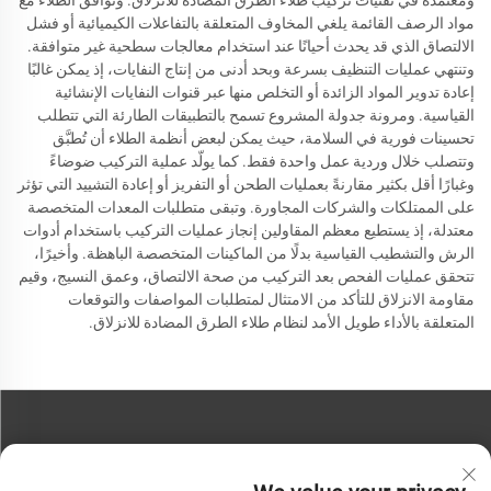
ومعتمدة في تقنيات تركيب طلاء الطرق المضادة للانزلاق. وتوافق الطلاء مع
مواد الرصف القائمة يلغي المخاوف المتعلقة بالتفاعلات الكيميائية أو فشل
الالتصاق الذي قد يحدث أحيانًا عند استخدام معالجات سطحية غير متوافقة.
وتنتهي عمليات التنظيف بسرعة وبحد أدنى من إنتاج النفايات، إذ يمكن غالبًا
إعادة تدوير المواد الزائدة أو التخلص منها عبر قنوات النفايات الإنشائية
القياسية. ومرونة جدولة المشروع تسمح بالتطبيقات الطارئة التي تتطلب
تحسينات فورية في السلامة، حيث يمكن لبعض أنظمة الطلاء أن تُطبَّق
وتتصلب خلال وردية عمل واحدة فقط. كما يولّد عملية التركيب ضوضاءً
وغبارًا أقل بكثير مقارنةً بعمليات الطحن أو التفريز أو إعادة التشييد التي تؤثر
على الممتلكات والشركات المجاورة. وتبقى متطلبات المعدات المتخصصة
معتدلة، إذ يستطيع معظم المقاولين إنجاز عمليات التركيب باستخدام أدوات
الرش والتشطيب القياسية بدلًا من الماكينات المتخصصة الباهظة. وأخيرًا،
تتحقق عمليات الفحص بعد التركيب من صحة الالتصاق، وعمق النسيج، وقيم
مقاومة الانزلاق للتأكد من الامتثال لمتطلبات المواصفات والتوقعات
المتعلقة بالأداء طويل الأمد لنظام طلاء الطرق المضادة للانزلاق.
اتصل بنا