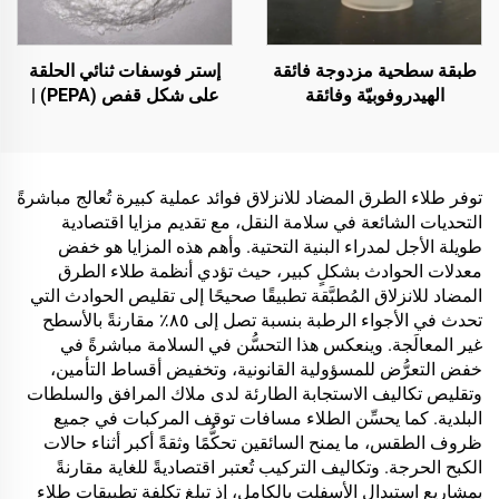
طبقة سطحية مزدوجة فائقة
إستر فوسفات ثنائي الحلقة
الهيدروفوبيّة وفائقة
على شكل قفص (PEPA) |
الأليوفوبيّة، تُستخدم مع
عامل تكربن لراتنجات
الطلاءات التبريدية الإشعاعية
الإيبوكسي ومواد البولي
أو في سيناريوهات أخرى
بروبلين (PP) والإثيلين-أسيتات
تتطلب خصائص مقاومة للماء
الفينيل (EVA)
توفر طلاء الطرق المضاد للانزلاق فوائد عملية كبيرة تُعالج مباشرةً
والزيوت
التحديات الشائعة في سلامة النقل، مع تقديم مزايا اقتصادية
طويلة الأجل لمدراء البنية التحتية. وأهم هذه المزايا هو خفض
معدلات الحوادث بشكلٍ كبير، حيث تؤدي أنظمة طلاء الطرق
المضاد للانزلاق المُطبَّقة تطبيقًا صحيحًا إلى تقليص الحوادث التي
تحدث في الأجواء الرطبة بنسبة تصل إلى ٨٥٪ مقارنةً بالأسطح
غير المعالَجة. وينعكس هذا التحسُّن في السلامة مباشرةً في
خفض التعرُّض للمسؤولية القانونية، وتخفيض أقساط التأمين،
وتقليص تكاليف الاستجابة الطارئة لدى ملاك المرافق والسلطات
البلدية. كما يحسِّن الطلاء مسافات توقف المركبات في جميع
ظروف الطقس، ما يمنح السائقين تحكُّمًا وثقةً أكبر أثناء حالات
الكبح الحرجة. وتكاليف التركيب تُعتبر اقتصاديةً للغاية مقارنةً
بمشاريع استبدال الأسفلت بالكامل، إذ تبلغ تكلفة تطبيقات طلاء