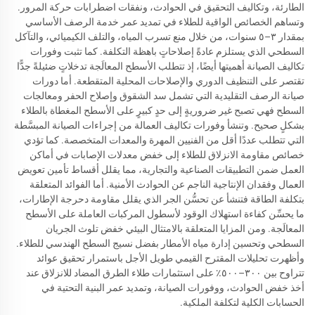
الطارئة، وتكاليف التحقيق في الحوادث، ونفقات اضطرابات حركة المرور.
وتساهم الخصائص الواقية للطلاء في تمديد عمر خدمة الرصف الأساسي
بمقدار ٣–٥ سنوات، من خلال منع تسرب المياه، والتلف الكيميائي، والتآكل
السطحي الذي يستلزم عادةً إصلاحاتٍ باهظة التكلفة. كما تثبت وفورات
تكاليف الصيانة أهميتها أيضًا، إذ تتطلب الأسطح المعالَجة تدخلاتٍ ضئيلةً جدًّا
تقتصر على التنظيف الدوري والإصلاحات المحلية المتقطعة. أما دورات
صيانة الرصف التقليدية التي تشمل سد الشقوق وإصلاح الحفر ومعالجات
السطح فهي تصبح غير ضروريةٍ إلى حدٍ كبيرٍ على الأسطح المغطاة بالطلاء
بشكلٍ صحيح. وتنشأ وفورات تكاليف العمالة من إجراءات الصيانة المبسَّطة
التي تتطلب عددًا أقل من الفنيين المهرة والمعدات المتخصصة. كما تؤدي
خصائص مقاومة الانزلاق للطلاء إلى خفض معدلات الإصابات في أماكن
العمل ضمن التطبيقات الصناعية والتجارية، مما يقلل أقساط تأمين تعويض
العمال وفقدان الإنتاجية الناجم عن الحوادث الأمنية. أما الفوائد المتعلقة
بتكلفة الطاقة فتنشأ عن تحسُّن الجر الذي يقلل مقاومة دحرجة الإطارات،
ما يحسِّن كفاءة استهلاك الوقود لأسطول المركبات العاملة على الأسطح
المعالَجة. ومن المزايا المتعلقة بالامتثال البيئي خفض تلوث الجريان
السطحي وتحسين إدارة مياه الأمطار بفضل نسيج السطح الهندسي للطلاء.
وأظهرت تحليلات المقترح القيمي طويل الأجل باستمرار تحقيق عوائد
تتراوح بين ٣٠٠–٥٠٠٪ على استثمارات طلاء الطرق المضاد للانزلاق عند
أخذ خفض الحوادث، ووفورات الصيانة، وتمديد عمر البنية التحتية في
الحسابات الكلية لتكلفة الملكية.