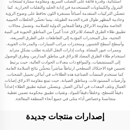
استثنائية، وقدرة فائقة على التصلب السريع، ومقاومة ممتازة لمنتجات
البترول والكيماويات المستخدمة في إذابة الجليد والتقلبات الحرارية. كما
تتضمَّن التركيبات المتقدمة أصباغاً مستقرة اللون تحافظ على وضوح الرؤية
وجاذبية المظهر طوال فترة الخدمة الطويلة، بينما تحسِّن الخلطات الحبيبية
الخاصة مقاومة الانزلاق وفقاً للمعايير الدولية للسلامة. وتشمل مجالات
تطبيق طلاء الطرق المضاد للانزلاق عدداً كبيراً من المناطق الحيوية في البنية
التحتية، مثل المنحدرات المؤدية إلى التقاطعات على الطرق السريعة،
وأسطح أسطح الجسور، ومنحدرات مرائب السيارات، والمدرجات الجوية،
وممرات عبور المشاة. وباتت إدارات النقل البلدية تطلب بشكلٍ متزايد
استخدام طلاء الطرق المضاد للانزلاق في مناطق المدارس، وطرق الوصول
إلى المستشفيات، والمواقع ذات معدلات الحوادث العالية، حيث يرتبط
تحسين قوة الاحتكاك السطحي ارتباطاً مباشراً بتحسُّن نتائج السلامة العامة.
كما تستخدم المنشآت الصناعية هذه الطلاءات في أماكن تحميل الشحنات،
وأرضيات المستودعات، ومناطق الصيانة، حيث تمنع مقاومة الانزلاق إصابات
العمال وتلف المعدات في أماكن العمل. ويتضمَّن عملية تطبيق الطلاء إعداداً
دقيقاً للسطح، وخلطاً دقيقاً للمواد، وتقنيات تطبيق محكومة تضمن تغطية
متجانسةً وخصائص أداء مثلى في جميع أنحاء المنطقة المعالجة.
إصدارات منتجات جديدة