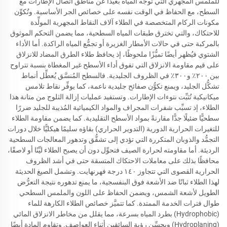
للملمس المجهري التي تُوجِّه المياه بعيدًا عن مناطق اتصال الإطارات مع
السطح، مع الحفاظ في الوقت نفسه على خصائص الجر الأساسية. وتُكوِّن
مكونات الركام المتخصصة في الطلاء آلاف النقاط المجهرية المولِّدة
للاحتكاك، والتي تخترق طبقات المياه السطحية، مما يضمن التحكم الموثوق
بالمركبة حتى في حالات الأمطار الغزيرة أو تجمُّع المياه الراكدة. أما الأداء
الشتوي فيُظهر أيضًا تميُّزًا ملحوظًا، إذ يحافظ طلاء الطرق المضاد للانزلاق
على قيم مقاومة الانزلاق التي تفوق أداء الأسطح غير المغطاة بنسبة تتراوح
بين ٢٠٠٪ و٣٠٠٪ في الظروف الجليدية. فالسطح المُنسَّق يُعطِّل أنماط
تشكُّل الجليد، ويمنع تكوُّن صفائح جليدية ناعمة، كما يوفِّر نقاط تلامس
ميكانيكية تُثبِّت نتوءات الإطارات. وتستفيد عمليات إزالة الثلوج من متانة هذا
الطلاء، إذ تسبِّب شفرات المجراف والمواد الكيميائية المُذيبة للجليد ضررًا
سطحيًّا ضئيلًا جدًّا مقارنةً بمواد الأسطح التقليدية. كما يضمن مقاومة الطلاء
للتغيرات الحرارية الدورية (التدوير الحراري) بقاؤه سليمًا هيكليًّا خلال دورات
التجمُّد والذوبان المتكررة التي تؤدي إلى تشقُّق وتدهور المعالجات السطحية
الرديئة. أما مقاومته لحرارة الصيف فتحوِّل دون أن يصبح الطلاء ليِّنًا أو لاصقًا،
محافظًا بذلك على معاملات الاحتكاك المتسقة حتى في أشد الظروف
الحرارية القصوى التي تتجاوز ١٤٠ درجة فهرنهايت. وتشمل الصيغ الحديثة
لهذا الطلاء ثباتًا ضد الأشعة فوق البنفسجية، ما يمنع تدهوره نتيجة التعرُّض
الطويل لأشعة الشمس، ويضمن الحفاظ على اللون والملمس السطحي
طوال فترات الخدمة الممتدة. كما تتميَّز خصائص الطلاء الكارهة للماء
(Hydrophobic) بطرد المياه بسرعة، مما يقلل من مخاطر الانزلاق المائي
(Hydroplaning) ويحسِّن رؤية السائقين أثناء العواصف. وتقاوم المادة أيضًا