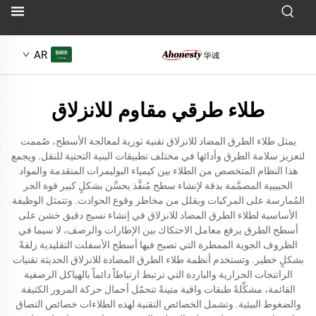
AR
طلاء طرقي مقاوم للانزلاق
يمثل طلاء الطرق المضاد للانزلاق تقنية ثورية لمعالجة الأسطح، صُممت
لتعزيز سلامة الطرق وأدائها في مختلف تطبيقات البنية التحتية للنقل. ويجمع
هذا النظام المتخصص من الطلاء بين كيمياء البوليمرات المتقدمة والمواد
الحبيبية المصمَّمة بدقة لإنشاء سطح مُنفَّذ يحسِّن بشكلٍ كبير قوة الجر
المُمارسة على المركبات ويقلل من مخاطر وقوع الحوادث. وتتمثل الوظيفة
الأساسية لطلاء الطرق المضاد للانزلاق في إنشاء نسيج دقيق خشن على
أسطح الطرق يرفع معامل الاحتكاك بين الإطارات والرصف، لا سيما في
الظروف الجوية الممطرة التي تصبح فيها أسطح الأسفلت التقليدية زلقةً
بشكلٍ خطير. وتستخدم أنظمة طلاء الطرق المضادة للانزلاق الحديثة تقنيات
الراتنجات الحرارية والباردة التي ترتبط ارتباطاً دائماً بالهياكل الرصفية
القائمة، مشكِّلةً طبقات واقية متينةً تتحمّل أحمال حركة المرور الكثيفة
والضغوط البيئية. وتشمل الخصائص التقنية لهذه الطلاءات خصائص التصاق