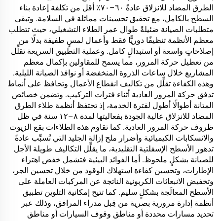
الطرق المضاد للانزلاق عادةً ٦٠–٧٠٪ أقل من تكلفة إعادة بناء
السطح بالكامل، مع تحقيق تحسينات مماثلة في السلامة. وتبقى
متطلبات الصيانة ضئيلةً طوال عمر الطلاء التشغيلي، حيث تتطلب
معظم الأنظمة تنظيفًا دوريًّا فقط وأعمال لمسٍ طفيفة بدلًا من
إصلاحاتٍ واسعة أو استبدالٍ كامل. وعملية التطبيق السريعة تقلِّل
من تعطيل حركة المرور، مما يسمح للمقاولين بإكمال معظم
المشاريع خلال ساعات الذروة المنخفضة أو نوافذ الصيانة الليلية.
وهذه الكفاءة تقلِّل من تكاليف انقطاع الأعمال وتحافظ على أنماط
تدفق حركة المرور العادية أثناء فترات التركيب. وتضمن خصائص
المتانة أطوالًا أطول لفترة الخدمة، إذ تحتفظ أنظمة طلاء الطرق
المضاد للانزلاق عالية الجودة بفعاليتها لمدة ٨–١٢ سنة في ظل
ظروف حركة المرور العادية. كما تقاوم هذه الطلاءات بقع الزيوت
والانسكابات الكيميائية وأضرار ملح إزالة الجليد التي تُسبِّب عادةً
تدهور الأسطح الإسفلتية التقليدية، ما يقلِّل التكاليف طويلة الأجل
للصيانة بشكلٍ ملحوظ. أما الفوائد البيئية فتشمل خفض اهتراء
الإطارات، وتحسين كفاءة استهلاك الوقود من خلال تحسين الجر،
وتخفيض الانبعاثات الكربونية الناتجة عن المركبات العاملة على
الأسطح المعالَجة بشكلٍ سليم. كما تتيح إمكانية التلوين تطبيق
أنظمة إدارة مرورية بصرية من قِبل مدراء المرافق، وذلك عبر
تحديد مسارات محددة أو مناطق وقوف السيارات أو مناطق