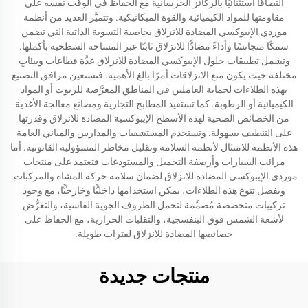
التصاقًا استثنائيًّا بالركائز الخرسانية مع الحفاظ في الوقت نفسه على
مقاومتها للمواد الكيميائية والقوة الميكانيكية. وتتميَّز العديد من أنظمة
موردي الإيبوكسي المضادة للانزلاق بخاصية التسوية الذاتية التي تضمن
سمكًا متجانسًا وأداءً مضادًّا للانزلاق ثابتًا عبر المساحة السطحية بأكملها.
وتشمل تطبيقات حلول الإيبوكسي المضادة للانزلاق عدَّة قطاعات وبيئاتٍ
مختلفة حيث يكون منع الانزلاقات أمرًا بالغ الأهمية. فتستعين مرافق التصنيع
بهذه الطلاءات لحماية العاملين في المناطق المعرَّضة للزيوت أو المواد
الكيميائية أو الرطوبة. كما تستفيد المطابخ التجارية ومصانع معالجة الأغذية
من الخصائص الصحية لهذه الأسطح الإيبوكسية المضادة للانزلاق وقدرتها
على التنظيف بسهولة. وتستخدم المستشفيات والمدارس والمباني العامة
هذه الأنظمة للامتثال لأنظمة السلامة وتقليل مخاطر المسؤولية القانونية. أما
مرائب السيارات وأرصفة التحميل والمستودعات فتعتمد على منتجات
موردي الإيبوكسي المضادة للانزلاق لضمان سلامة حركة المشاة والمركبات.
وبفضل تنوع هذه الطلاءات، يمكن استخدامها داخليًّا وخارجيًّا، مع وجود
تركيبات متخصصة مُصمَّمة لتحمل الظروف الجوية القاسية، والتعرُّض
لأشعة الشمس فوق البنفسجية، والتقلبات الحرارية، مع الحفاظ على
خصائصها المضادة للانزلاق لفترات طويلة.
منتجات جديدة