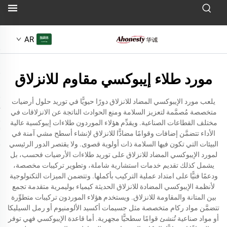
AR
مورد طلاء إيبوكسي مقاوم للانزلاق
يلعب مورد الإيبوكسي المضاد للانزلاق دورًا حيويًّا في توريد حلول أرضيات
متخصصة مُصمَّمة لتعزيز السلامة ومنع الحوادث الناتجة عن الانزلاقات في
مختلف القطاعات الصناعية. ويقدِّم هؤلاء الموردون طلاءات إيبوكسية عالية
الأداء تتضمَّن إضافات وقوامًا مضادًّا للانزلاق لإنشاء أسطح مشي آمنة في
البيئات التي تكون فيها السلامة ذات أولوية قصوى. ولا يقتصر الدور الرئيسي
لمورد الإيبوكسي المضاد للانزلاق على توريد طلاءات الأرضيات فحسب، بل
يشمل كذلك تقديم خدمات استشارية شاملة، وتطوير تركيبات مخصصة،
ودعمًا فنيًّا على امتداد عملية التركيب بأكملها. وتتضمن الميزات التكنولوجية
لأنظمة الإيبوكسي المضادة للانزلاق الحديثة كيمياء بوليمرية متقدمة تجمع
بين المتانة والمقاومة للانزلاق. ويستخدم هؤلاء الموردون تركيبات متطوِّرة
تتضمَّن مواد ركام متخصصة مثل جسيمات أكسيد الألومنيوم أو رمل السيليكا
أو مواد صناعية تُنشئ قوامًا سطحيًّا مجهرية. أما قاعدة الإيبوكسي فهي توفر