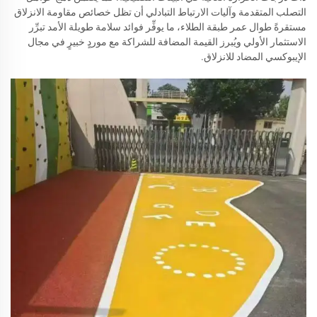
التصلب المتقدمة وآليات الارتباط التبادلي أن تظل خصائص مقاومة الانزلاق
مستقرةً طوال عمر طبقة الطلاء، ما يوفِّر فوائد سلامة طويلة الأمد تبرِّر
الاستثمار الأولي ويُبرز القيمة المضافة للشراكة مع موردٍ خبيرٍ في مجال
الإيبوكسي المضاد للانزلاق.