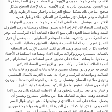
الأنسب. وتضم شركات موردي الإيبوكسي المضاد للانزلاق المحترفة فرقاً
من الفنيين المعتمدين الذين يدركون الأهمية البالغة لإعداد السطح بشكلٍ
صحيح، بما في ذلك تشكيل سطح الخرسانة واختبار نسبة الرطوبة وإزالة
الملوثات، وهي عوامل تؤثر مباشرةً في التصاق الطلاء وطول عمره
الافتراضي. ويشمل الدعم الفني المقدَّم من شركات الموردين الموثوقة
للإيبوكسي المضاد للانزلاق إجراءات تطبيق مفصّلة ومتطلبات رصد الظروف
البيئية ونقاط ضبط الجودة التي تمنع الأخطاء الشائعة أثناء التركيب. كما توفر
هذه الشركات برامج تدريب شاملة لموظفي المقاولين، مما يضمن أن فرق
التطبيق تفهم نسب الخلط الصحيحة وتقنيات التطبيق ومتطلبات التصلّب
الخاصة بكل تركيبة منتج. ويمتد الدعم الفني ليشمل الإرشادات المتعلقة
بالصيانة المستمرة وبروتوكولات مراقبة الأداء ومساعدة استكشاف الأخطاء
وإصلاحها، ما يساعد العملاء على تحقيق أقصى استفادة من استثماراتهم في
أنظمة الطلاء. كما تقدّم شركات موردي الإيبوكسي المضاد للانزلاق
المحترفة حزم وثائق مفصلة تتضمن ورقات بيانات المنتج وورقات بيانات
السلامة ومواصفات التركيب وإجراءات الصيانة اللازمة للامتثال التنظيمي
ولتوثيق صلاحية الضمان. وتشمل برامج ضمان الجودة التي تنفذها الموردون
الراسخون عمليات تفتيش ما قبل التركيب ومراقبة عملية التطبيق
واختبارات ما بعد التركيب للتحقق من أن الأنظمة المنفذة تلبّي معايير الأداء
المحددة. وهذه المقاربة الشاملة تقلل من مخاطر المشروع وتضمن أن
يحصل العملاء على أنظمة طلاء تؤدي وظيفتها كما هو متوقع طوال العمر
التصميمي المُقرّر لها. كما تشمل الخبرة الفنية التي يقدمها شركاء موردي
الإيبوكسي المضاد للانزلاق المحترفون دعماً مستمراً في مجال البحث