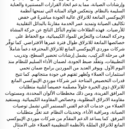
وإرشادات الصيانة، مما يدعم اتخاذ القرارات المستنيرة والعناية
السليمة بالنظام. وتنعكس فوائد المتانة التي تمنحها أنظمة
الإيبوكسي المانعة للانزلاق عالية الجودة مباشرةً في خفض
تكاليف الصيانة وتمديد عمر الخدمة مقارنةً بالبدائل التقليدية
للأرضيات. فهذه الطلاءات تقاوم التآكل الناتج عن حركة المشاة
وحركة المعدات والتعرُّض للمواد الكيميائية، مع الحفاظ على
خصائصها المانعة للانزلاق طوال فترة عمرها الافتراضي. كما توفِّر
شركات موردي الإيبوكسي المانع للانزلاق المحترفة دعماً شاملاً
في مرحلة التركيب، يشمل إرشادات تحضير السطح، وتدريب
التطبيقات، وتفقُّد ضبط الجودة، لضمان الأداء السليم للنظام منذ
اليوم الأول. ويوفر العديد من الموردين برامج ضمان تحمي
استثمارات العملاء وتُظهر ثقتهم في جودة منتجاتهم. كما تتيح
قدرات التخصيص المتاحة عبر شركاء موردي الإيبوكسي المانع
للانزلاق ذوي الخبرة حلولاً مصمَّمة خصيصاً لتلبية متطلبات
المرافق الفريدة، ومن ذلك مخططات الألوان المحددة، ومستويات
مقاومة الانزلاق المطلوبة، وخصائص المقاومة الكيميائية. ويستفيد
العملاء من خدمات الدعم الفني المستمر التي تشمل توصيات
الصيانة، ومراقبة الأداء، وتحديثات النظام عند تغيُّر متطلبات
المرفق. كما يساعد الدعم المقدَّم من شركات موردي الإيبوكسي
المانع للانزلاق الملمَّة بالأنظمة التنظيمية العملاء على الامتثال