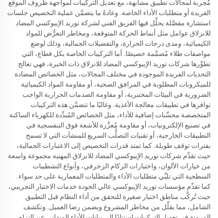
مُجربة لمجالات تطبيق مشابهة، مع تعديل التركيبات لمواجهة ظروف الموقع
الفريدة أو متطلبات الأداء الخاصة. وعادةً ما يتضمَّن عملية التخصيص جلسات
استشارة مفصَّلة يحلِّل فيها الفريق الفني لشركة توريد الإيبوكسي المضاد
للانزلاق عوامل مثل أنماط الحركة المتوقعة، ومخاطر التعرُّض للمواد
الكيميائية، ومدى درجات الحرارة، والتفضيلات الجمالية، وذلك لوضع
مواصفات طلاء مُصمَّمة خصيصًا. أما التركيبات الخاصة بكل قطاع، التي
تطوِّرها شركات توريد الإيبوكسي المضاد للانزلاق ذات الخبرة، فهي تعالج
التحديات الفريدة الموجودة في مختلف المجالات، مثل الخصائص المضادة
للميكروبات المطلوبة في المرافق الصحية، أو مقاومة المواد الكيميائية
الضرورية في البيئات المختبرية، أو مقاومة الصدمات الحرارية الواجب
توافرها في تطبيقات معالجة الأغذية. وغالبًا ما تتضمَّن هذه التركيبات
المتخصصة محسِّنات إضافية للأداء، مثل الخصائص المُبدِّدة للكهرباء الساكنة
في تصنيع الإلكترونيات، أو مقاومة مُعزَّزة للأشعة فوق البنفسجية في
التطبيقات الخارجية، أو تقنيات التصلُّب السريع للمنشآت التي لا تسمح
بفترات توقف طويلة. كما تمتد قدرات التخصيص إلى الاعتبارات الجمالية،
حيث تقدِّم شركات توريد الإيبوكسي المضاد للانزلاق المهنية مجموعة واسعة
من خيارات الألوان، واختيارات الركام الزخرفي، وأنواع التشطيبات
السطحية التي تلبِّي متطلبات الأداء والمتطلبات المعمارية على حد سواء.
كما تقدِّم مؤسسات توريد الإيبوكسي عالي الجودة خدمات الاختبار التجريبي،
حيث تُركَّب مناطق اختبار صغيرة للتحقق من أداء النظام قبل التطبيق
الشامل، مما يقلِّل من مخاطر المشروع ويضمن رضا العميل. وتكشف
المرونة في تعديل التركيبات استنادًا إلى بيانات الأداء الميداني عن التزام