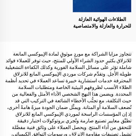
الطلاءات الهوائية العازلة
للحرارة والعازلة والامتصاصية
للصوت، ومقاومة للرطوبة
والعفن، تُستخدم على
الأسطح، والغرف الزجاجية
المشمسة، والجدران
تتجاوز مزايا الشراكة مع موردٍ موثوقٍ لمادة الإيبوكسي المانعة
الخارجية، والجدران الداخلية،
للانزلاق بكثيرٍ حدود الشراء الأولي للمنتج، حيث توفر للعملاء فوائد
والجدران الفاصلة، وغرف
شاملة تؤثر على مسائل السلامة الفورية وكذلك الكفاءة التشغيلية
النوم، وقاعات الاجتماعات،
طويلة الأجل. وتقدِّم شركات موردي الإيبوكسي المانع للانزلاق
والفصل الدراسية، وقاعات
المحترفة خدمات استشارية خبيرة تساعد العملاء في تحديد أنظمة
الكاريوكي (KTV)، والمرائب
الطلاء الأنسب لظروفهم البيئية الخاصة ومتطلبات السلامة
تحت الأرض، وقاعات السينما
المحددة. ويضمن هذا النهج الشخصي الأداء الأمثل والفعالية من
المنزلية تحت الأرض، والأنفاق
حيث التكلفة، مع تجنُّب الأخطاء الشائعة في التركيب التي قد
تُضعف السلامة أو المتانة. ويمثِّل ضمان الجودة ميزةً هامةً أخرى،
إذ إن المؤسسات الراسخة لموردي الإيبوكسي المانع للانزلاق
تطبِّق معايير تصنيع صارمة وتُجري بروتوكولات اختبار دقيقة
للتحقق من أداء المنتج. ويحصل العملاء على وثائق فنية مفصَّلة
تشمل تصنيفات مقاومة الانزلاق، ورسومات التوافق الكيميائي،