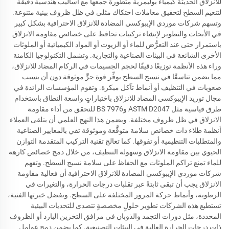
للانزلاق الحديثة كيمياء بوليمرية متطورة جمعها مع أساليب هندسية دقيقة
لتنعيم السطح لتحقيق معاملات احتكاك مثلى في ظل ظروف بيئية متنوعة.
وتسهم شركات موردي الإيبوكسي المضادة للانزلاق الاحترافية بشكل كبير
في الأبحاث والتطوير لإنشاء تركيبات تحافظ على خصائص مقاومة الانزلاق
باستمرار حتى عند التعرُّض للماء أو الزيوت أو المواد الكيميائية أو الملوثات
الأخرى الشائعة في البيئات الصناعية والتجارية. وتشمل التكنولوجيا الكامنة
وراء هذه الأنظمة توزيعًا دقيقًا لحجم الجسيمات في الركام المضاد للانزلاق،
مما يضمن تناسقًا في نسيج السطح يوفِّر قوة جرٍّ موثوقة دون أن يسبب
صعوبات في التنظيف أو أنماط تآكل مبكرة. وتقوم المؤسسات الرائدة في
مجال توريد الإيبوكسي المضاد للانزلاق باختباراتٍ واسعة النطاق باستخدام
طرق قياسية مثل ASTM D2047 وBS 7976 للتحقق من أداء مقاومة
الانزلاق في ظل ظروف مختلفة. ويضمن هذا النهج العلمي أن يتلقى العملاء
أنظمة طلاء ذات خصائص سلامة متوقَّعة وموثوقة تفي بالمعايير الصناعية
والمتطلبات التنظيمية أو تفوقها. كما تعالج تقنية التركيب المتقدمة التوازن
الحيوي بين مقاومة الانزلاق وسهولة التنظيف، من خلال دمج خصائص كارهة
للماء تمنع تراكم الملوثات مع الحفاظ على سلامة نسيج السطح. وتفهم
شركات موردي الإيبوكسي المضادة للانزلاق الاحترافية أن فعالية مقاومة
الانزلاق يجب أن تبقى ثابتةً عبر تقلبات درجات الحرارة، والتغيرات في
الرطوبة، وأنماط حركة المرور المختلفة على السطح. وبفضل خبرتها الفنية،
تستطيع هذه الشركات تطوير حلولٍ مخصصةٍ تتصدى للتحديات البيئية
المحددة، مثل دورات التجمد والذوبان في مرافق التخزين البارد أو الظروف
ذات درجات الحرارة العالية في البيئات التصنيعية. كما يضمن دمج عوامل