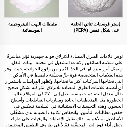
والفصل الدراسية، وقاعات
الكاريوكي (KTV)، والمرائب
تحت الأرض، وقاعات السينما
المنزلية تحت الأرض، والأنفاق
إستر فوسفات ثنائي الحلقة
مثبطات اللهب النيتروجينية-
على شكل قفص (PEPA) |
الفوسفاتية
عامل تكربن لراتنجات
الإيبوكسي ومواد البولي
بروبلين (PP) والإثيلين-أسيتات
الفينيل (EVA)
توفر علامات الطرق المضادة للانزلاق فوائد جوهرية تؤثر مباشرةً
على سلامة السائقين وكفاءة التشغيل في مختلف بيئات النقل.
ويتمثل أبرز ميزة لها في الحدّ الكبير من وقوع الحوادث، حيث توفر
هذه العلامات المتخصصة قوة جرٍّ محسَّنة بالضبط في الأماكن
التي تحتاجها المركبات أكثر ما تحتاجها. وتُظهر الدراسات باستمرار
أن أنظمة علامات الطرق المضادة للانزلاق المُركَّبة بشكلٍ صحيح
تقلِّل معدل التصادمات بنسبة تصل إلى ٧٠٪ في المواقع عالية
الخطورة مثل المنعطفات الحادة ومقاربات التقاطعات وأسطح
الجسور. وهذه التحسينات الاستثنائية في السلامة تنعكس في
خفض مطالبات التأمين، وانخفاض تكاليف الصيانة لدى مشغِّلي
الأساطيل، والأهم من ذلك تقليل الإصابات والوفيات على طرقنا.
وتظل أداء قوة الجر المحسَّنة فعّالاً في ظروف الطقس المختلفة،