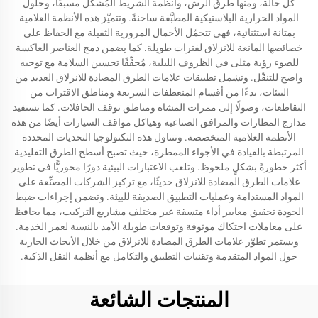
كل حالة، ومنها طرق الرش، وأنظمة الشريط المُشكَّل مسبقًا، وحلول
المواد الحرارية البلاستيكية المطبَّقة ساخنةً. وتتميّز هذه الأنظمة العلامية
بمتانة استثنائية، فهي تتحمّل الأحمال المرورية الثقيلة مع الحفاظ على
خصائصها المانعة للانزلاق لفترات طويلة. كما يضمن دمج العناصر العاكسة
للضوء رؤية مثلى في الظروف الليلية، مُحقِّقًا تحسين السلامة مع توجيه
واضح للتنقّل. وتشمل تطبيقات علامات الطرق المضادة للانزلاق العديد من
البيئات، بدءًا من أقسام المنعطفات السريعة ومناطق الاقتراب من
التقاطعات، وصولًا إلى ممرات المشاة ومناطق توقف الحافلات. كما تستفيد
مدارج المطارات والمرافق الصناعية وهياكل مواقف السيارات أيضًا من هذه
الأنظمة العلامية المتخصصة. وتتناول هذه التكنولوجيا التحديات المحددة
المرتبطة بالقيادة في الأجواء الممطرة، حيث تصبح أسطح الطرق التقليدية
أكثر خطورةً بشكلٍ ملحوظ. وتلعب الاعتبارات البيئية دورًا محوريًّا في تطوير
علامات الطرق المضادة للانزلاق حديثًا، مع تركيز الشركات المصنِّعة على
المواد المستدامة وعمليات التطبيق الصديقة للبيئة. وتضمن إجراءات ضبط
الجودة تحقيق معايير أداء متسقة عبر مختلف مشاريع التركيب، مما يحافظ
على معاملات احتكاك موثوقة وتوقعات طويلة الأمد بالنسبة لعمر الخدمة.
ويستمر تطوّر علامات الطرق المضادة للانزلاق من خلال الأبحاث الجارية
حول المواد المتقدمة وتقنيات التطبيق والتكامل مع أنظمة النقل الذكية.
المنتجات الشائعة