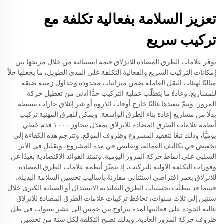
تعزيز السلامة بفعالية تكلفة مع
تركيب سريع
توفّر علامات الطرق المضادة للانزلاق قيمة استثنائية من خلال مزيجها بين
إمكانات التركيب السريع والفعالية التكلفة على المدى الطويل، ما يجعلها حلاً
مثاليًا لهيئات النقل العاملة ضمن ميزانيات محدودة وجداول زمنية ضيقة
للمشاريع. وعادةً ما يتطلّب عملية التركيب حدًّا أدنى من تعطيل حركة
المرور، ويتمّ تنفيذها غالبًا خارج أوقات الذروة أو عبر إغلاق حارات بسيطة
بدلًا من مشاريع إعادة بناء الطرق الواسعة. ويمكن للفِرق المهنية تركيب
أنظمة علامات الطرق المضادة للانزلاق بمعدّل يتجاوز ١٠٠٠ قدم خطي
يوميًّا، وذلك تبعًا لتعقيد المشروع وظروف الموقع. وتترجم هذه الكفاءة إلى
تخفيض في تكاليف العمالة، وتقليص في مدة المشروع، وتقليلٍ في الأثر
السلبي على أنماط حركة المرور اليومية. وتمتد الفوائد الاقتصادية بعيدًا عن
وفورات التكلفة الأولية للتركيب، إذ تتميّز أنظمة علامات الطرق المضادة
للانزلاق بعمر افتراضي استثنائي مقارنةً بأساليب تحسين السلامة البديلة.
فبينما قد تتطلّب تحسينات الطرق التقليدية الاستبدال أو الصيانة الكبرى خلال
سنتين إلى ثلاث سنوات، تحافظ تركيبات علامات الطرق المضادة للانزلاق
عالية الجودة على فعاليتها لمدة تتراوح بين خمس إلى عشر سنوات في ظل
ظروف حركة المرور العادية. وبذلك تصبح التكلفة لكل سنة من تحسين