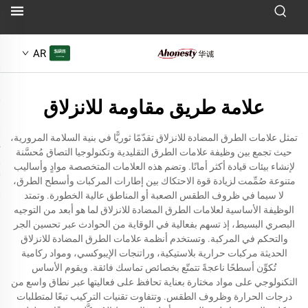
AR
علامة طريق مقاومة للانزلاق
تمثل علامات الطرق المضادة للانزلاق تقدّمًا ثوريًّا في بنية السلامة المرورية،
حيث تجمع بين وظيفة علامات الطرق التقليدية وتكنولوجيا التصاق مُحسَّنة
لإنشاء بيئات قيادة أكثر أمانًا. وتضم هذه العلامات المتخصصة موادٍ وأساليب
متنوعة صُمِّمت لزيادة قوة الاحتكاك بين إطارات المركبات وأسطح الطرق،
لا سيما في ظروف الطقس الصعبة أو المناطق عالية الخطورة. وتمتد
الوظيفة الأساسية لعلامات الطرق المضادة للانزلاق لما هو أبعد من التوجيه
البصري البسيط، إذ تسهم بفعالية في الوقاية من الحوادث عبر تحسين الجر
والتحكم في المركبة. وتستخدم أنظمة علامات الطرق المضادة للانزلاق
الحديثة مركبات حرارية بلاستيكية، وراتنجات الإيبوكسي، ومواد ركامية
تُكوِّن أسطحًا ناعجةً تتمتّع بخصائص تماسك فائقة. ويقوم الأساس
التكنولوجي على مواد مختارة بعناية تحافظ على فعاليتها عبر نطاق واسع من
درجات الحرارة وظروف الطقس. وتتفاوت تقنيات التركيب تبعًا لمتطلبات