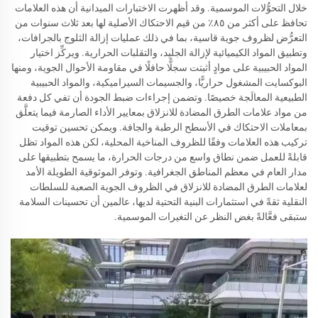
خلال التحوُّلات الموسمية. وقد أظهرت الاختبارات الميدانية أن هذه العلامات
تحافظ على أكثر من ٨٥٪ من قيم الاحتكاك الأصلية لها بعد ثلاث سنوات من
التعرُّض لظروف جوية قاسية، بما في ذلك عمليات إزالة الثلوج بالجرافات،
وتطبيق المواد الكيميائية لإزالة الجليد، والتقلبات الحرارية. ويركِّز اختيار
المواد الحبيبية على موادٍ أثبتت سجلًّا حافلًا في مقاومة الأحوال الجوية، ومنها
البوكسايت المشغول حراريًّا، والجسيمات السيراميكية، والمواد الحبيبية
الطبيعية المعالَجة خصيصًا. وتضمن إجراءات ضبط الجودة أن تفي كل دفعة
من مواد علامات الطرق المضادة للانزلاق بمعايير الأداء الصارمة فيما يتعلَّق
بمعاملات الاحتكاك في الأسطح الرطبة والجافة. ويمكن تحسين توقيت
تركيب هذه العلامات وفقًا للظروف المناخية المحلية، لكن هذه المواد تظل
قابلةً للعمل ضمن نطاق واسع من درجات الحرارة، ما يسمح بتطبيقها على
مدار العام في معظم المناطق الجغرافية. وتوفر الموثوقية الطويلة الأمد
لعلامات الطرق المضادة للانزلاق في الظروف الجوية الصعبة للسلطات
النقلية ثقةً في استثمارات البنية التحتية لديها، عالمين أن تحسينات السلامة
ستبقى فعَّالةً بغض النظر عن التغيرات الموسمية.