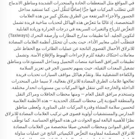
في المواقع مثل المنعطفات الحادة والمنحدرات الشديدة ومناطق الاندماج
التي تتطلب المركبات فيها جرًّا إضافيًّا لتنقُّل آمن. كما تستفيد مداخل
الجسور والأجزاء المرتفعة من الطرق بشكلٍ كبيرٍ من هذه العلامات
المتخصصة، إذ غالبًا ما تتعرَّض هذه الهياكل لتحديات مناخية فريدة تشمل
التعرُّض للرياح والتغيرات السريعة في درجات الحرارة وزيادة القابلية
لتكوين الجليد. أما تطبيقات مدارج المطارات وأرصفة التحرك (Taxiways)
فتتطلّب أعلى معايير الأداء، حيث يجب أن تتحمّل أنظمة العلامات المضادة
للانزلاق الأحمال القصوى الناتجة عن عمليات الطائرات مع الحفاظ على
معاملات احتكاك دقيقة تُلزم لإجراءات الهبوط والإقلاع الآمنة. وتشمل
تطبيقات المرافق الصناعية منصات التحميل ومداخل المستودعات ومناطق
تشغيل المعدات الثقيلة، حيث يسهم تحسين الجر في تعزيز السلامة
والكفاءة التشغيلية معًا. وتقدِّم هياكل مواقف السيارات تحديات فريدة
تعالجها علامات الطرق المضادة للانزلاق بفعالية، لا سيما على المنحدرات
الداخلة والخارجة التي تنتقل فيها المركبات بين مستويات انحدار مختلفة.
وتستخدم مرافق النقل العام — ومنها محطات الحافلات ومراكز النقل
والمنطقة المؤدية إلى محطات السكك الحديدية — هذه الأنظمة العلامية
لتحسين سلامة المشاة وقدرة المركبات على المناورة. وتُعطى مناطق
المدارس والمستشفيات أولوية قصوى في تركيب العلامات المضادة للانزلاق
نظرًا للأهمية البالغة لمنع الحوادث في هذه المواقع الحساسة. كما توظِّف
مرافق الموانئ ومحطات الشحن صيغًا متخصصة من العلامات المضادة
للانزلاق المصمَّمة لمقاومة التعرُّض الكيميائي الناتج عن عمليات مناولة