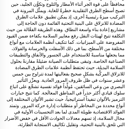
محافظاً على قوة الجر أثناء الأمطار والثلوج وتكوُّن الجليد، حين
تصبح أسطح الطرق التقليدية خطرةً للغاية. ويمثِّل المرونة في
التركيب ميزةً رئيسيةً أخرى، إذ يمكن تطبيق علامات الطرق
المضادة للانزلاق على البنية التحتية القائمة دون الحاجة إلى
مشاريع إعادة بناء واسعة النطاق. وهذه الطريقة الفعَّالة من حيث
التكلفة تتيح لهيئات النقل رفع معايير السلامة بكفاءة ضمن القيود
المفروضة على الميزانيات. كما تتكيف أنظمة العلامات مع أنواع
مختلفة من الأسطح، بما في ذلك الأسفلت والخرسانة والفولاذ،
مما يجعلها مناسبةً للاستخدام على الجسور والأنفاق والتطبيقات
الصناعية الخاصة. وتبقى متطلبات الصيانة ضئيلةً مقارنةً بحلول
السلامة البديلة، حيث تحتفظ أنظمة علامات الطرق المضادة
للانزلاق المركَّبة بشكلٍ صحيح بفعاليتها لمدة تتراوح بين خمس
وعشر سنوات في ظل ظروف المرور العادية. ويعزِّز التأثير
البصري من وعي السائقين، مُولِّداً فوائد نفسية تشجِّع على اتباع
سلوك قيادي أكثر حذراً في المناطق المعالَجة. كما تتيح خيارات
الترميز بالألوان تنفيذاً استراتيجياً، حيث تشير الألوان المختلفة إلى
أنواع محددة من المخاطر أو متطلبات إدارة حركة المرور. وتمتد
الفوائد الاقتصادية طويلة المدى لما بعد التحسينات الأولية في
مجال السلامة، إذ تسهم معدلات الحوادث الأقل في خفض الأضرار
التي تلحق بالبنية التحتية، وتقليل تكاليف الاستجابة الطارئة،