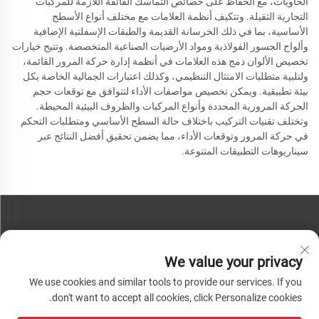
الحاويات، مع الحفاظ على خصائص التماسك الفائقة اللازمة للمركبات
التجارية الثقيلة. وتتكيف أنظمة العلامات مع مختلف أنواع الأسطح
الأساسية، بما في ذلك الخرسانة القديمة والطبقات الإسفلتية الإضافية
وألواح الجسور الفولاذية ومواد الأرضيات الصناعية المتخصصة. وتتيح خيارات
تخصيص الألوان دمج هذه العلامات في أنظمة إدارة حركة المرور القائمة،
ولتلبية متطلبات الامتثال التنظيمي، وكذلك اعتبارات الجمالية الخاصة بكل
بيئة تطبيقية. ويمكن تخصيص مواصفات الأداء لتتوافق مع توقعات حجم
الحركة المرورية المحددة وأنواع المركبات والظروف البيئية المحيطة.
وتختلف تقنيات التركيب باختلاف حالة السطح الأساسي ومتطلبات التحكم
في حركة المرور وتوقعات الأداء، مما يضمن تحقيق أفضل النتائج عبر
سيناريوهات التطبيقات المتنوعة.
اتصل بنا
We value your privacy
هاتف:
+86-13793890209
We use cookies and similar tools to provide our services. If you
هاتف:
+86-13793890209
don't want to accept all cookies, click Personalize cookies.
بريد:
[email protected]