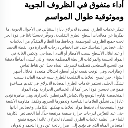
أداء متفوق في الظروف الجوية
وموثوقية طوال المواسم
تتميَّز علامات الطرق المضادة للانزلاق بأداءٍ استثنائي في الأحوال الجوية، ما
يميِّزها عن معالجات أسطح الطرق التقليدية، ويوفِّر تحسينًا ثابتًا في قوة الجر
تحت جميع الظروف الموسمية. ويحافظ هذا النظام المتقدِّم من العلامات
على خصائص التماسك حتى عند انخفاض درجات الحرارة دون نقطة التجمد
أو عند ابتلال الأسطح بسبب الأمطار أو الندى الصباحي. وتكمن الغاية في
المواد الحبيبية والمركبات الرابطة المصمَّمة بدقة، والتي تُنشئ أنماطًا دقيقةً
من النسيج السطحي مُصمَّمة لتصريف المياه بعيدًا عن نقاط تماس
الإطارات، وفي الوقت نفسه توفِّر أسطح احتكاك متعددة. فخلال أشهر
الشتاء، حين تصبح العلامات التقليدية للطرق شبه عديمة الفائدة بسبب
تشكُّل الجليد، تستمر علامات الطرق المضادة للانزلاق في تقديم مساعدةٍ
قيمةٍ في تحسين قوة الجر. كما أن الخصائص الحرارية لهذه المواد
المتخصصة تقاوم التوسع والانكماش المرتبطين بالحرارة، وهي ظاهرة تؤدي
عادةً إلى تشقُّق العلامات القياسية وتدهورها السريع. وتكفل مقاومة الأشعة
فوق البنفسجية أن تحتفظ مواد العلامات بهيكلها التكاملي وخصائص أدائها
حتى عند التعرُّض لدرجات حرارة صيفية مرتفعة جدًّا. أما الخصائص الكارهة
للماء في أنظمة علامات الطرق المضادة للانزلاق عالية الجودة فتمنع
امتصاص المياه الذي قد يؤدي إلى أضرار ناتجة عن دورة التجمد والذوبان