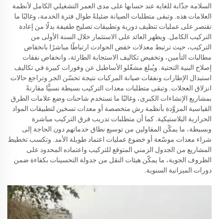
السلامة جذّابة للغاية عند حسابها على مدى العمر التشغيلي الكامل لأنظمة
العلامات هذه. وتبقى متطلبات الصيانة ضئيلةً طوال فترة الخدمة، وغالبًا ما
تقتصر على عمليات تنظيف دورية وتطبيقات تصليح طفيفة بدلًا من إعادة
التركيب الكامل. ويظهر العائد على الاستثمار خلال السنة الأولى من
التركيب، حيث ترتبط معدلات خفض الحوادث ارتباطًا مباشرًا بانخفاض
مطالبات التأمين، وتخفيض تكاليف الاستجابة الطارئة، وانخفاض نفقات
إصلاح البنية التحتية. ويُبلغ مشغّلو الأساطيل عن وفورات كبيرة في تكاليف
استبدال الإطارات ونفقات صيانة المركبات نتيجة تحسّن الجر وتراجع حالات
انزلاق العجلات. وتبقى متطلبات معدات التركيب بسيطة نسبيًّا مقارنةً
بمشاريع الإنشاءات الكبرى، وغالبًا ما تستخدم شاحنات وضع علامات الطرق
القياسية المزوَّدة بأنظمة رش متخصصة أو معدات تسخين لتطبيقات المواد
الحرارية البلاستيكية. كما أن متطلبات تدريب فرق التركيب مباشرة
وبسيطة، ما يمكّن المقاولين من توسيع نطاق خدماتهم دون الحاجة إلى
شراء معدات موسّعة أو خضوع عمليات اعتماد طويلة الأمد. وتكسب تخطيط
المشاريع من الجدول الزمني المتوقع للتركيب واعتماده المحدود على
الظروف الجوية، ما يمكّن هيئات النقل من جدولة التحسينات بكفاءة ضمن
دورات الميزانية السنوية.